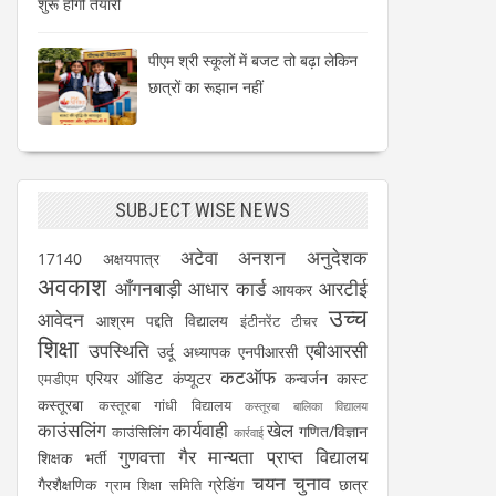
शुरू होगी तैयारी
पीएम श्री स्कूलों में बजट तो बढ़ा लेकिन
छात्रों का रूझान नहीं
SUBJECT WISE NEWS
अटेवा
अनशन
अनुदेशक
17140
अक्षयपात्र
अवकाश
आँगनबाड़ी
आधार कार्ड
आरटीई
आयकर
उच्च
आवेदन
आश्रम पद्दति विद्यालय
इंटीनरेंट टीचर
शिक्षा
उपस्थिति
एबीआरसी
उर्दू अध्यापक
एनपीआरसी
कटऑफ
एरियर
ऑडिट
कंप्यूटर
कन्वर्जन कास्ट
एमडीएम
कस्तूरबा
कस्तूरबा गांधी विद्यालय
कस्तूरबा बालिका विद्यालय
काउंसलिंग
कार्यवाही
खेल
गणित/विज्ञान
काउंसिलिंग
कार्रवाई
गुणवत्ता
गैर मान्यता प्राप्त विद्यालय
शिक्षक भर्ती
चयन
चुनाव
गैरशैक्षणिक
ग्रेडिंग
छात्र
ग्राम शिक्षा समिति