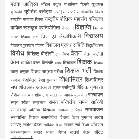
मृतक आश्रित
मॉडल स्कूल
यूडायस
मोअल्लिम डिग्री
यूपीटेट
रसोइया
यूनिफॉर्म
रसोईया
राष्ट्रीय डी-वार्मिंग दिवस
राष्ट्रीय शैक्षिक महासंघ
वरिष्ठता
राष्ट्रीय मतदाता दिवस
विज्ञप्ति
वार्षिक खेलकूद प्रतियोगिता
विकलांग
विज्ञान-
विद्यालय
वित्त एवं लेखाधिकारी
गणित शिक्षक भर्ती
विद्यालय प्रबंध समिति
विद्युतीकरण
विद्यालय पुरस्कार योजना
विरोध
वेतन
विशिष्ट बीटीसी
वृक्षारोपण
वेतन कटौती
शिक्षक
वेतन बाधित
वेतन विसंगति
शिकायत
शपथ
शिक्षक
शिक्षक भर्ती
शिक्षक पात्रता परीक्षा
शिक्षक
छात्र अनुपात
शिक्षामित्र
शिक्षामित्र
सम्मान
शिक्षमित्र
शिक्षा गुणवत्ता
संघ
शीतलहर अवकाश
शैक्षिक गुणवत्ता
शुल्क प्रतिपूर्ति
सत्यापन
शैक्षिक नवाचार
शौचालय
सतत एवं व्यापक मूल्यांकन
समय परिवर्तन
समय सारिणी
सत्र परीक्षा
सत्रलाभ
समायोजन
समाजवादी अभिनव विद्यालय
समाजवादी पेंशन
समायोजित शिक्षक
समायोजित शिक्षक वेतन भुगतान आदेश
समारोह
समीक्षा बैठक
सम्मान
सर्व शिक्षा अभियान
समेकित शिक्षा
सहसमन्वयक
साक्षर भारत मिशन
सातवां वेतन
सीटेट