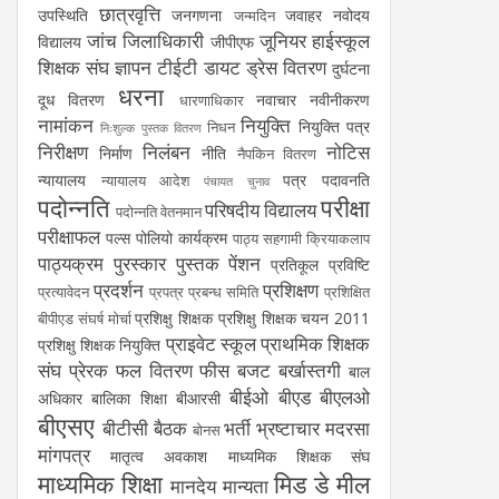
छात्रवृत्ति
उपस्थिति
जनगणना
जवाहर नवोदय
जन्मदिन
जांच
जिलाधिकारी
जूनियर हाईस्कूल
विद्यालय
जीपीएफ
शिक्षक संघ
ज्ञापन
टीईटी
डायट
ड्रेस वितरण
दुर्घटना
धरना
दूध वितरण
नवाचार
नवीनीकरण
धारणाधिकार
नामांकन
नियुक्ति
नियुक्ति पत्र
निधन
निःशुल्क पुस्तक वितरण
निरीक्षण
निलंबन
नोटिस
निर्माण
नीति
नैपकिन वितरण
न्यायालय
पत्र
पदावनति
न्यायालय आदेश
पंचायत चुनाव
पदोन्नति
परीक्षा
परिषदीय विद्यालय
पदोन्नति वेतनमान
परीक्षाफल
पल्स पोलियो कार्यक्रम
पाठ्य सहगामी क्रियाकलाप
पाठ्यक्रम
पुरस्कार
पुस्तक
पेंशन
प्रतिकूल प्रविष्टि
प्रदर्शन
प्रशिक्षण
प्रत्यावेदन
प्रपत्र
प्रबन्ध समिति
प्रशिक्षित
प्रशिक्षु शिक्षक
प्रशिक्षु शिक्षक चयन 2011
बीपीएड संघर्ष मोर्चा
प्राइवेट स्कूल
प्राथमिक शिक्षक
प्रशिक्षु शिक्षक नियुक्ति
संघ
प्रेरक
फल वितरण
फीस
बजट
बर्खास्तगी
बाल
बीईओ
बीएड
बीएलओ
अधिकार
बालिका शिक्षा
बीआरसी
बीएसए
बीटीसी
बैठक
भर्ती
भ्रष्टाचार
मदरसा
बोनस
मांगपत्र
मातृत्व अवकाश
माध्यमिक शिक्षक संघ
माध्यमिक शिक्षा
मिड डे मील
मानदेय
मान्यता