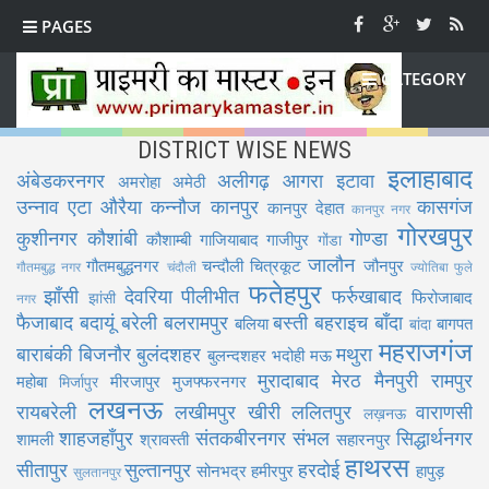
PAGES
CATEGORY
DISTRICT WISE NEWS
इलाहाबाद
अंबेडकरनगर
अलीगढ़
आगरा
इटावा
अमरोहा
अमेठी
उन्नाव
एटा
औरैया
कन्नौज
कानपुर
कासगंज
कानपुर देहात
कानपुर नगर
गोरखपुर
कुशीनगर
कौशांबी
गोण्डा
कौशाम्बी
गाजियाबाद
गाजीपुर
गोंडा
जालौन
गौतमबुद्धनगर
चन्दौली
चित्रकूट
जौनपुर
गौतमबुद्ध नगर
चंदौली
ज्योतिबा फुले
फतेहपुर
झाँसी
देवरिया
पीलीभीत
फर्रुखाबाद
फिरोजाबाद
झांसी
नगर
फैजाबाद
बदायूं
बरेली
बलरामपुर
बस्ती
बहराइच
बाँदा
बलिया
बागपत
बांदा
महराजगंज
बाराबंकी
बिजनौर
बुलंदशहर
मथुरा
बुलन्दशहर
भदोही
मऊ
मुरादाबाद
मेरठ
मैनपुरी
रामपुर
महोबा
मीरजापुर
मुजफ्फरनगर
मिर्जापुर
लखनऊ
रायबरेली
लखीमपुर खीरी
ललितपुर
वाराणसी
लख़नऊ
शाहजहाँपुर
संतकबीरनगर
संभल
सिद्धार्थनगर
शामली
श्रावस्ती
सहारनपुर
हाथरस
सीतापुर
सुल्तानपुर
हरदोई
सोनभद्र
हमीरपुर
हापुड़
सुलतानपुर