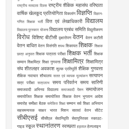
राष्ट्रीय शैक्षिक महासंघ
वरिष्ठता
राष्ट्रीय मतदाता दिवस
विज्ञप्ति
वार्षिक खेलकूद प्रतियोगिता
विकलांग
विज्ञान-
विद्यालय
वित्त एवं लेखाधिकारी
गणित शिक्षक भर्ती
विद्यालय प्रबंध समिति
विद्युतीकरण
विद्यालय पुरस्कार योजना
विरोध
वेतन
विशिष्ट बीटीसी
वृक्षारोपण
वेतन कटौती
शिक्षक
वेतन बाधित
वेतन विसंगति
शिकायत
शपथ
शिक्षक
शिक्षक भर्ती
शिक्षक पात्रता परीक्षा
शिक्षक
छात्र अनुपात
शिक्षामित्र
शिक्षामित्र
सम्मान
शिक्षमित्र
शिक्षा गुणवत्ता
संघ
शीतलहर अवकाश
शैक्षिक गुणवत्ता
शुल्क प्रतिपूर्ति
सत्यापन
शैक्षिक नवाचार
शौचालय
सतत एवं व्यापक मूल्यांकन
समय परिवर्तन
समय सारिणी
सत्र परीक्षा
सत्रलाभ
समायोजन
समाजवादी अभिनव विद्यालय
समाजवादी पेंशन
समायोजित शिक्षक
समायोजित शिक्षक वेतन भुगतान आदेश
समारोह
समीक्षा बैठक
सम्मान
सर्व शिक्षा अभियान
समेकित शिक्षा
सहसमन्वयक
साक्षर भारत मिशन
सातवां वेतन
सीटेट
सीबीएसई
सीसीएल
सेवानिवृति
सेवापुस्तिका
स्काउट-
स्थानांतरण
स्कूल
स्वच्छता
गाइड
हेल्पलाइन
हड़ताल