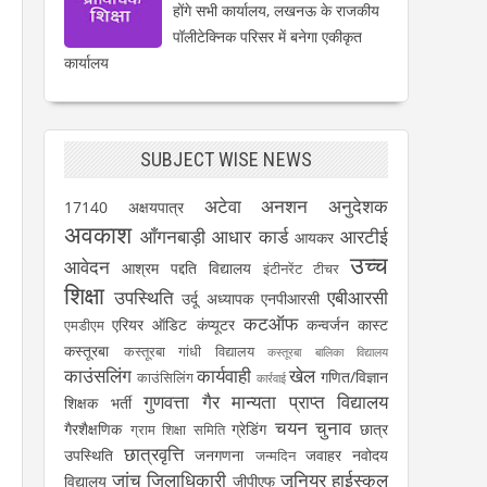
होंगे सभी कार्यालय, लखनऊ के राजकीय
पॉलीटेक्निक परिसर में बनेगा एकीकृत
कार्यालय
SUBJECT WISE NEWS
अटेवा
अनशन
अनुदेशक
17140
अक्षयपात्र
अवकाश
आँगनबाड़ी
आधार कार्ड
आरटीई
आयकर
उच्च
आवेदन
आश्रम पद्दति विद्यालय
इंटीनरेंट टीचर
शिक्षा
उपस्थिति
एबीआरसी
उर्दू अध्यापक
एनपीआरसी
कटऑफ
एरियर
ऑडिट
कंप्यूटर
कन्वर्जन कास्ट
एमडीएम
कस्तूरबा
कस्तूरबा गांधी विद्यालय
कस्तूरबा बालिका विद्यालय
काउंसलिंग
कार्यवाही
खेल
गणित/विज्ञान
काउंसिलिंग
कार्रवाई
गुणवत्ता
गैर मान्यता प्राप्त विद्यालय
शिक्षक भर्ती
चयन
चुनाव
गैरशैक्षणिक
ग्रेडिंग
छात्र
ग्राम शिक्षा समिति
छात्रवृत्ति
उपस्थिति
जनगणना
जवाहर नवोदय
जन्मदिन
जांच
जिलाधिकारी
जूनियर हाईस्कूल
विद्यालय
जीपीएफ