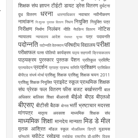
शिक्षक संघ
ज्ञापन
टीईटी
डायट
ड्रेस वितरण
दुर्घटना
धरना
दूध वितरण
नवाचार
नवीनीकरण
धारणाधिकार
नामांकन
नियुक्ति
नियुक्ति पत्र
निधन
निःशुल्क पुस्तक वितरण
निरीक्षण
निलंबन
नोटिस
निर्माण
नीति
नैपकिन वितरण
न्यायालय
पत्र
पदावनति
न्यायालय आदेश
पंचायत चुनाव
पदोन्नति
परीक्षा
परिषदीय विद्यालय
पदोन्नति वेतनमान
परीक्षाफल
पल्स पोलियो कार्यक्रम
पाठ्य सहगामी क्रियाकलाप
पाठ्यक्रम
पुरस्कार
पुस्तक
पेंशन
प्रतिकूल प्रविष्टि
प्रदर्शन
प्रशिक्षण
प्रत्यावेदन
प्रपत्र
प्रबन्ध समिति
प्रशिक्षित
प्रशिक्षु शिक्षक
प्रशिक्षु शिक्षक चयन 2011
बीपीएड संघर्ष मोर्चा
प्राइवेट स्कूल
प्राथमिक शिक्षक
प्रशिक्षु शिक्षक नियुक्ति
संघ
प्रेरक
फल वितरण
फीस
बजट
बर्खास्तगी
बाल
बीईओ
बीएड
बीएलओ
अधिकार
बालिका शिक्षा
बीआरसी
बीएसए
बीटीसी
बैठक
भर्ती
भ्रष्टाचार
मदरसा
बोनस
मांगपत्र
मातृत्व अवकाश
माध्यमिक शिक्षक संघ
माध्यमिक शिक्षा
मिड डे मील
मानदेय
मान्यता
मृतक आश्रित
मॉडल स्कूल
यूडायस
मोअल्लिम डिग्री
यूपीटेट
रसोइया
यूनिफॉर्म
रसोईया
राष्ट्रीय डी-वार्मिंग दिवस