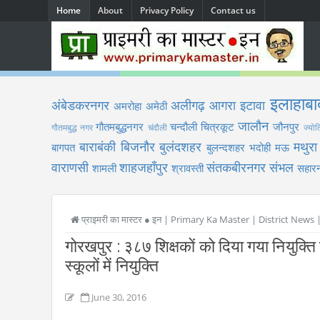
Home
About
Privacy Policy
Contact us
इलाहाबा
अंबेडकरनगर
अलीगढ़
आगरा
इटावा
अमरोहा
अमेठी
जालौन
गौतमबुद्धनगर
चन्दौली
चित्रकूट
जौनपुर
गौतमबुद्ध नगर
चंदौली
ज्योत
बाराबंकी
बिजनौर
बुलंदशहर
मथुरा
बागपत
बुलन्दशहर
भदोही
मऊ
वाराणसी
शाहजहाँपुर
संतकबीरनगर
संभल
शामली
श्रावस्ती
सहारन
प्राइमरी का मास्टर ● इन | Primary Ka Master | District News
गोरखपुर : ३८७ शिक्षकों को दिया गया नियुक्ति
स्कूलों में नियुक्ति
June 30, 2016