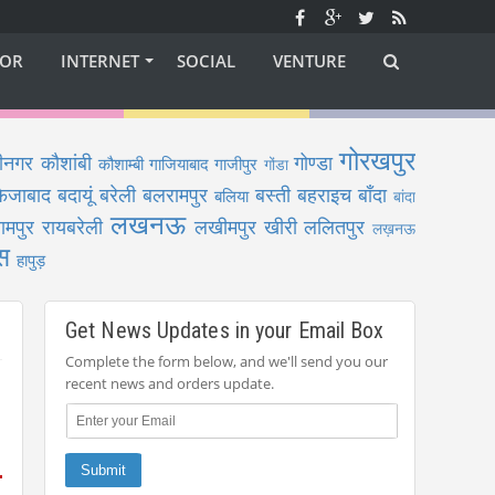
OR
INTERNET
SOCIAL
VENTURE
गोरखपुर
ीनगर
कौशांबी
गोण्डा
कौशाम्बी
गाजियाबाद
गाजीपुर
गोंडा
फैजाबाद
बदायूं
बरेली
बलरामपुर
बस्ती
बहराइच
बाँदा
बलिया
बांदा
लखनऊ
ामपुर
रायबरेली
लखीमपुर खीरी
ललितपुर
लख़नऊ
स
हापुड़
Get News Updates in your Email Box
Complete the form below, and we'll send you our
recent news and orders update.