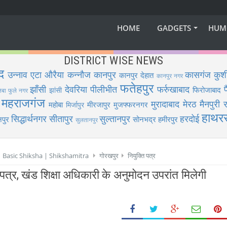
HOME
GADGETS
HUM
DISTRICT WISE NEWS
द
उन्नाव
एटा
औरैया
कन्नौज
कानपुर
कासगंज
कुश
कानपुर देहात
कानपुर नगर
फतेहपुर
झाँसी
देवरिया
पीलीभीत
फर्रुखाबाद
फिरोजाबाद
झांसी
िबा फुले नगर
महराजगंज
मुरादाबाद
मेरठ
मैनपुरी
र
महोबा
मीरजापुर
मुजफ्फरनगर
मिर्जापुर
हाथर
सिद्धार्थनगर
सीतापुर
सुल्तानपुर
हरदोई
पुर
सोनभद्र
हमीरपुर
सुलतानपुर
 | Basic Shiksha | Shikshamitra
गोरखपुर
नियुक्ति पत्र
 पत्र, खंड शिक्षा अधिकारी के अनुमोदन उपरांत मिलेगी