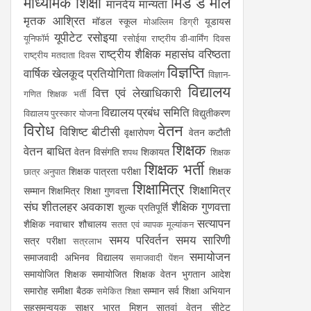
माध्यमिक शिक्षा
मिड डे मील
मानदेय
मान्यता
मृतक आश्रित
मॉडल स्कूल
यूडायस
मोअल्लिम डिग्री
यूपीटेट
रसोइया
यूनिफॉर्म
रसोईया
राष्ट्रीय डी-वार्मिंग दिवस
राष्ट्रीय शैक्षिक महासंघ
वरिष्ठता
राष्ट्रीय मतदाता दिवस
विज्ञप्ति
वार्षिक खेलकूद प्रतियोगिता
विकलांग
विज्ञान-
विद्यालय
वित्त एवं लेखाधिकारी
गणित शिक्षक भर्ती
विद्यालय प्रबंध समिति
विद्युतीकरण
विद्यालय पुरस्कार योजना
विरोध
वेतन
विशिष्ट बीटीसी
वृक्षारोपण
वेतन कटौती
शिक्षक
वेतन बाधित
वेतन विसंगति
शिकायत
शपथ
शिक्षक
शिक्षक भर्ती
शिक्षक पात्रता परीक्षा
शिक्षक
छात्र अनुपात
शिक्षामित्र
शिक्षामित्र
सम्मान
शिक्षमित्र
शिक्षा गुणवत्ता
संघ
शीतलहर अवकाश
शैक्षिक गुणवत्ता
शुल्क प्रतिपूर्ति
सत्यापन
शैक्षिक नवाचार
शौचालय
सतत एवं व्यापक मूल्यांकन
समय परिवर्तन
समय सारिणी
सत्र परीक्षा
सत्रलाभ
समायोजन
समाजवादी अभिनव विद्यालय
समाजवादी पेंशन
समायोजित शिक्षक
समायोजित शिक्षक वेतन भुगतान आदेश
समारोह
समीक्षा बैठक
सम्मान
सर्व शिक्षा अभियान
समेकित शिक्षा
सहसमन्वयक
साक्षर भारत मिशन
सातवां वेतन
सीटेट