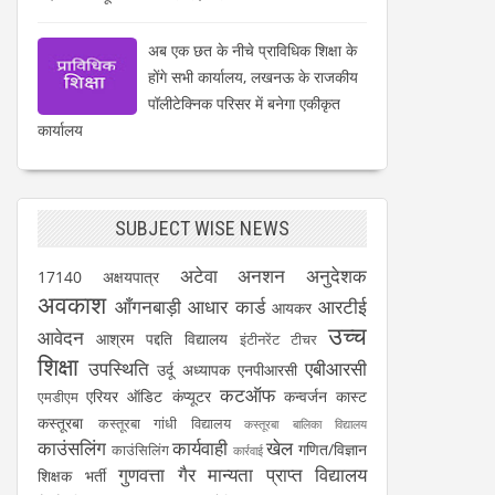
अब एक छत के नीचे प्राविधिक शिक्षा के
होंगे सभी कार्यालय, लखनऊ के राजकीय
पॉलीटेक्निक परिसर में बनेगा एकीकृत
कार्यालय
SUBJECT WISE NEWS
अटेवा
अनशन
अनुदेशक
17140
अक्षयपात्र
अवकाश
आँगनबाड़ी
आधार कार्ड
आरटीई
आयकर
उच्च
आवेदन
आश्रम पद्दति विद्यालय
इंटीनरेंट टीचर
शिक्षा
उपस्थिति
एबीआरसी
उर्दू अध्यापक
एनपीआरसी
कटऑफ
एरियर
ऑडिट
कंप्यूटर
कन्वर्जन कास्ट
एमडीएम
कस्तूरबा
कस्तूरबा गांधी विद्यालय
कस्तूरबा बालिका विद्यालय
काउंसलिंग
कार्यवाही
खेल
गणित/विज्ञान
काउंसिलिंग
कार्रवाई
गुणवत्ता
गैर मान्यता प्राप्त विद्यालय
शिक्षक भर्ती