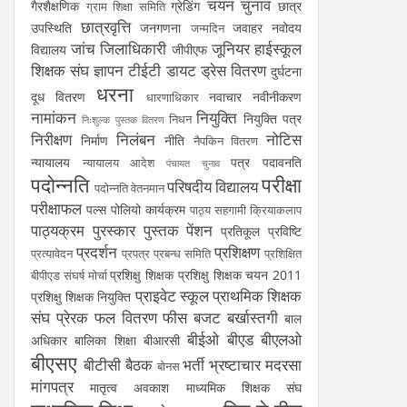
चयन
चुनाव
गैरशैक्षणिक
ग्रेडिंग
छात्र
ग्राम शिक्षा समिति
छात्रवृत्ति
उपस्थिति
जनगणना
जवाहर नवोदय
जन्मदिन
जांच
जिलाधिकारी
जूनियर हाईस्कूल
विद्यालय
जीपीएफ
शिक्षक संघ
ज्ञापन
टीईटी
डायट
ड्रेस वितरण
दुर्घटना
धरना
दूध वितरण
नवाचार
नवीनीकरण
धारणाधिकार
नामांकन
नियुक्ति
नियुक्ति पत्र
निधन
निःशुल्क पुस्तक वितरण
निरीक्षण
निलंबन
नोटिस
निर्माण
नीति
नैपकिन वितरण
न्यायालय
पत्र
पदावनति
न्यायालय आदेश
पंचायत चुनाव
पदोन्नति
परीक्षा
परिषदीय विद्यालय
पदोन्नति वेतनमान
परीक्षाफल
पल्स पोलियो कार्यक्रम
पाठ्य सहगामी क्रियाकलाप
पाठ्यक्रम
पुरस्कार
पुस्तक
पेंशन
प्रतिकूल प्रविष्टि
प्रदर्शन
प्रशिक्षण
प्रत्यावेदन
प्रपत्र
प्रबन्ध समिति
प्रशिक्षित
प्रशिक्षु शिक्षक
प्रशिक्षु शिक्षक चयन 2011
बीपीएड संघर्ष मोर्चा
प्राइवेट स्कूल
प्राथमिक शिक्षक
प्रशिक्षु शिक्षक नियुक्ति
संघ
प्रेरक
फल वितरण
फीस
बजट
बर्खास्तगी
बाल
बीईओ
बीएड
बीएलओ
अधिकार
बालिका शिक्षा
बीआरसी
बीएसए
बीटीसी
बैठक
भर्ती
भ्रष्टाचार
मदरसा
बोनस
मांगपत्र
मातृत्व अवकाश
माध्यमिक शिक्षक संघ