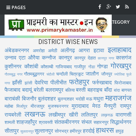
PAGES
CATEGORY
DISTRICT WISE NEWS
इलाहाबाद
अंबेडकरनगर
अलीगढ़
आगरा
इटावा
अमरोहा
अमेठी
उन्नाव
एटा
औरैया
कन्नौज
कानपुर
कासगंज
कानपुर देहात
कानपुर नगर
गोरखपुर
कुशीनगर
कौशांबी
गोण्डा
कौशाम्बी
गाजियाबाद
गाजीपुर
गोंडा
जालौन
गौतमबुद्धनगर
चन्दौली
चित्रकूट
जौनपुर
गौतमबुद्ध नगर
चंदौली
ज्योतिबा फुले
फतेहपुर
झाँसी
देवरिया
पीलीभीत
फर्रुखाबाद
फिरोजाबाद
झांसी
नगर
फैजाबाद
बदायूं
बरेली
बलरामपुर
बस्ती
बहराइच
बाँदा
बलिया
बागपत
बांदा
महराजगंज
बाराबंकी
बिजनौर
बुलंदशहर
मथुरा
बुलन्दशहर
भदोही
मऊ
मुरादाबाद
मेरठ
मैनपुरी
रामपुर
महोबा
मीरजापुर
मुजफ्फरनगर
मिर्जापुर
लखनऊ
रायबरेली
लखीमपुर खीरी
ललितपुर
वाराणसी
लख़नऊ
शाहजहाँपुर
संतकबीरनगर
संभल
सिद्धार्थनगर
शामली
श्रावस्ती
सहारनपुर
हाथरस
सीतापुर
सुल्तानपुर
हरदोई
सोनभद्र
हमीरपुर
हापुड़
सुलतानपुर