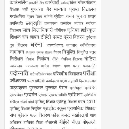
काउंसलिंग
कार्यवाही
खेल
गणित/विज्ञान
काउंसिलिंग
कार्रवाई
गुणवत्ता
गैर मान्यता प्राप्त विद्यालय
शिक्षक भर्ती
चयन
चुनाव
गैरशैक्षणिक
ग्रेडिंग
छात्र
ग्राम शिक्षा समिति
छात्रवृत्ति
उपस्थिति
जनगणना
जवाहर नवोदय
जन्मदिन
जांच
जिलाधिकारी
जूनियर हाईस्कूल
विद्यालय
जीपीएफ
शिक्षक संघ
ज्ञापन
टीईटी
डायट
ड्रेस वितरण
दुर्घटना
धरना
दूध वितरण
नवाचार
नवीनीकरण
धारणाधिकार
नामांकन
नियुक्ति
नियुक्ति पत्र
निधन
निःशुल्क पुस्तक वितरण
निरीक्षण
निलंबन
नोटिस
निर्माण
नीति
नैपकिन वितरण
न्यायालय
पत्र
पदावनति
न्यायालय आदेश
पंचायत चुनाव
पदोन्नति
परीक्षा
परिषदीय विद्यालय
पदोन्नति वेतनमान
परीक्षाफल
पल्स पोलियो कार्यक्रम
पाठ्य सहगामी क्रियाकलाप
पाठ्यक्रम
पुरस्कार
पुस्तक
पेंशन
प्रतिकूल प्रविष्टि
प्रदर्शन
प्रशिक्षण
प्रत्यावेदन
प्रपत्र
प्रबन्ध समिति
प्रशिक्षित
प्रशिक्षु शिक्षक
प्रशिक्षु शिक्षक चयन 2011
बीपीएड संघर्ष मोर्चा
प्राइवेट स्कूल
प्राथमिक शिक्षक
प्रशिक्षु शिक्षक नियुक्ति
संघ
प्रेरक
फल वितरण
फीस
बजट
बर्खास्तगी
बाल
बीईओ
बीएड
बीएलओ
अधिकार
बालिका शिक्षा
बीआरसी