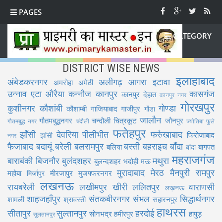
PAGES
CATEGORY
DISTRICT WISE NEWS
इलाहाबाद
अंबेडकरनगर
अलीगढ़
आगरा
इटावा
अमरोहा
अमेठी
उन्नाव
एटा
औरैया
कन्नौज
कानपुर
कासगंज
कानपुर देहात
कानपुर नगर
गोरखपुर
कुशीनगर
कौशांबी
गोण्डा
कौशाम्बी
गाजियाबाद
गाजीपुर
गोंडा
जालौन
गौतमबुद्धनगर
चन्दौली
चित्रकूट
जौनपुर
गौतमबुद्ध नगर
चंदौली
ज्योतिबा फुले
फतेहपुर
झाँसी
देवरिया
पीलीभीत
फर्रुखाबाद
फिरोजाबाद
झांसी
नगर
फैजाबाद
बदायूं
बरेली
बलरामपुर
बस्ती
बहराइच
बाँदा
बलिया
बागपत
बांदा
महराजगंज
बाराबंकी
बिजनौर
बुलंदशहर
मथुरा
बुलन्दशहर
भदोही
मऊ
मुरादाबाद
मेरठ
मैनपुरी
रामपुर
महोबा
मीरजापुर
मुजफ्फरनगर
मिर्जापुर
लखनऊ
रायबरेली
लखीमपुर खीरी
ललितपुर
वाराणसी
लख़नऊ
शाहजहाँपुर
संतकबीरनगर
संभल
सिद्धार्थनगर
शामली
श्रावस्ती
सहारनपुर
हाथरस
सीतापुर
सुल्तानपुर
हरदोई
सोनभद्र
हमीरपुर
हापुड़
सुलतानपुर