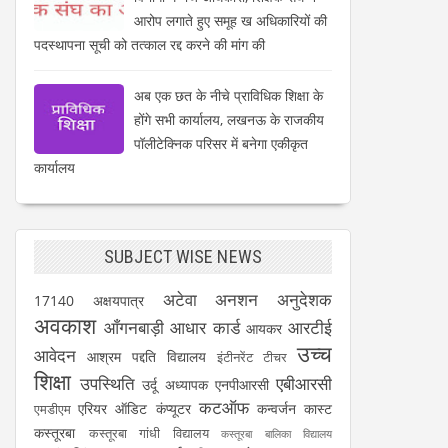
आरोप लगाते हुए समूह ख अधिकारियों की
पदस्थापना सूची को तत्काल रद्द करने की मांग की
अब एक छत के नीचे प्राविधिक शिक्षा के
होंगे सभी कार्यालय, लखनऊ के राजकीय
पॉलीटेक्निक परिसर में बनेगा एकीकृत
कार्यालय
SUBJECT WISE NEWS
अटेवा
अनशन
अनुदेशक
17140
अक्षयपात्र
अवकाश
आँगनबाड़ी
आधार कार्ड
आरटीई
आयकर
उच्च
आवेदन
आश्रम पद्दति विद्यालय
इंटीनरेंट टीचर
शिक्षा
उपस्थिति
एबीआरसी
उर्दू अध्यापक
एनपीआरसी
कटऑफ
एरियर
ऑडिट
कंप्यूटर
कन्वर्जन कास्ट
एमडीएम
कस्तूरबा
कस्तूरबा गांधी विद्यालय
कस्तूरबा बालिका विद्यालय