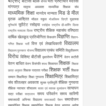
बीएसए
बीटीसी
बैठक
भर्ती
भ्रष्टाचार
मदरसा
बोनस
मांगपत्र
मातृत्व अवकाश
माध्यमिक शिक्षक संघ
माध्यमिक शिक्षा
मिड डे मील
मानदेय
मान्यता
मृतक आश्रित
मॉडल स्कूल
यूडायस
मोअल्लिम डिग्री
यूपीटेट
रसोइया
यूनिफॉर्म
रसोईया
राष्ट्रीय डी-वार्मिंग दिवस
राष्ट्रीय शैक्षिक महासंघ
वरिष्ठता
राष्ट्रीय मतदाता दिवस
विज्ञप्ति
वार्षिक खेलकूद प्रतियोगिता
विकलांग
विज्ञान-
विद्यालय
वित्त एवं लेखाधिकारी
गणित शिक्षक भर्ती
विद्यालय प्रबंध समिति
विद्युतीकरण
विद्यालय पुरस्कार योजना
विरोध
वेतन
विशिष्ट बीटीसी
वृक्षारोपण
वेतन कटौती
शिक्षक
वेतन बाधित
वेतन विसंगति
शिकायत
शपथ
शिक्षक
शिक्षक भर्ती
शिक्षक पात्रता परीक्षा
शिक्षक
छात्र अनुपात
शिक्षामित्र
शिक्षामित्र
सम्मान
शिक्षमित्र
शिक्षा गुणवत्ता
संघ
शीतलहर अवकाश
शैक्षिक गुणवत्ता
शुल्क प्रतिपूर्ति
सत्यापन
शैक्षिक नवाचार
शौचालय
सतत एवं व्यापक मूल्यांकन
समय परिवर्तन
समय सारिणी
सत्र परीक्षा
सत्रलाभ
समायोजन
समाजवादी अभिनव विद्यालय
समाजवादी पेंशन
समायोजित शिक्षक
समायोजित शिक्षक वेतन भुगतान आदेश