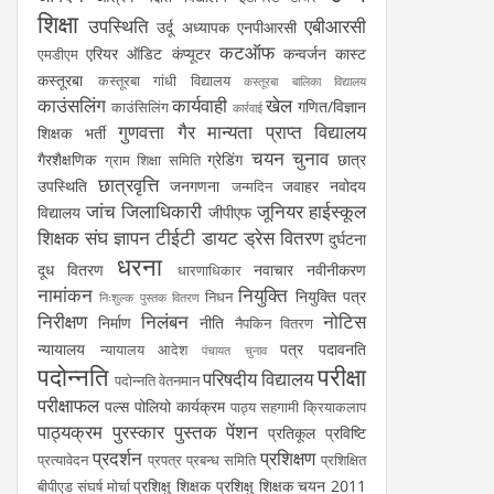
शिक्षा
उपस्थिति
एबीआरसी
उर्दू अध्यापक
एनपीआरसी
कटऑफ
एरियर
ऑडिट
कंप्यूटर
कन्वर्जन कास्ट
एमडीएम
कस्तूरबा
कस्तूरबा गांधी विद्यालय
कस्तूरबा बालिका विद्यालय
काउंसलिंग
कार्यवाही
खेल
गणित/विज्ञान
काउंसिलिंग
कार्रवाई
गुणवत्ता
गैर मान्यता प्राप्त विद्यालय
शिक्षक भर्ती
चयन
चुनाव
गैरशैक्षणिक
ग्रेडिंग
छात्र
ग्राम शिक्षा समिति
छात्रवृत्ति
उपस्थिति
जनगणना
जवाहर नवोदय
जन्मदिन
जांच
जिलाधिकारी
जूनियर हाईस्कूल
विद्यालय
जीपीएफ
शिक्षक संघ
ज्ञापन
टीईटी
डायट
ड्रेस वितरण
दुर्घटना
धरना
दूध वितरण
नवाचार
नवीनीकरण
धारणाधिकार
नामांकन
नियुक्ति
नियुक्ति पत्र
निधन
निःशुल्क पुस्तक वितरण
निरीक्षण
निलंबन
नोटिस
निर्माण
नीति
नैपकिन वितरण
न्यायालय
पत्र
पदावनति
न्यायालय आदेश
पंचायत चुनाव
पदोन्नति
परीक्षा
परिषदीय विद्यालय
पदोन्नति वेतनमान
परीक्षाफल
पल्स पोलियो कार्यक्रम
पाठ्य सहगामी क्रियाकलाप
पाठ्यक्रम
पुरस्कार
पुस्तक
पेंशन
प्रतिकूल प्रविष्टि
प्रदर्शन
प्रशिक्षण
प्रत्यावेदन
प्रपत्र
प्रबन्ध समिति
प्रशिक्षित
प्रशिक्षु शिक्षक
प्रशिक्षु शिक्षक चयन 2011
बीपीएड संघर्ष मोर्चा