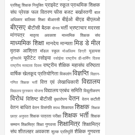
प्राइवेट स्कूल
प्राथमिक शिक्षक
प्रशिक्षु शिक्षक नियुक्ति
संघ
प्रेरक
फल वितरण
फीस
बजट
बर्खास्तगी
बाल
बीईओ
बीएड
बीएलओ
अधिकार
बालिका शिक्षा
बीआरसी
बीएसए
बीटीसी
बैठक
भर्ती
भ्रष्टाचार
मदरसा
बोनस
मांगपत्र
मातृत्व अवकाश
माध्यमिक शिक्षक संघ
माध्यमिक शिक्षा
मिड डे मील
मानदेय
मान्यता
मृतक आश्रित
मॉडल स्कूल
यूडायस
मोअल्लिम डिग्री
यूपीटेट
रसोइया
यूनिफॉर्म
रसोईया
राष्ट्रीय डी-वार्मिंग दिवस
राष्ट्रीय शैक्षिक महासंघ
वरिष्ठता
राष्ट्रीय मतदाता दिवस
विज्ञप्ति
वार्षिक खेलकूद प्रतियोगिता
विकलांग
विज्ञान-
विद्यालय
वित्त एवं लेखाधिकारी
गणित शिक्षक भर्ती
विद्यालय प्रबंध समिति
विद्युतीकरण
विद्यालय पुरस्कार योजना
विरोध
वेतन
विशिष्ट बीटीसी
वृक्षारोपण
वेतन कटौती
शिक्षक
वेतन बाधित
वेतन विसंगति
शिकायत
शपथ
शिक्षक
शिक्षक भर्ती
शिक्षक पात्रता परीक्षा
शिक्षक
छात्र अनुपात
शिक्षामित्र
शिक्षामित्र
सम्मान
शिक्षमित्र
शिक्षा गुणवत्ता
संघ
शीतलहर अवकाश
शैक्षिक गुणवत्ता
शुल्क प्रतिपूर्ति