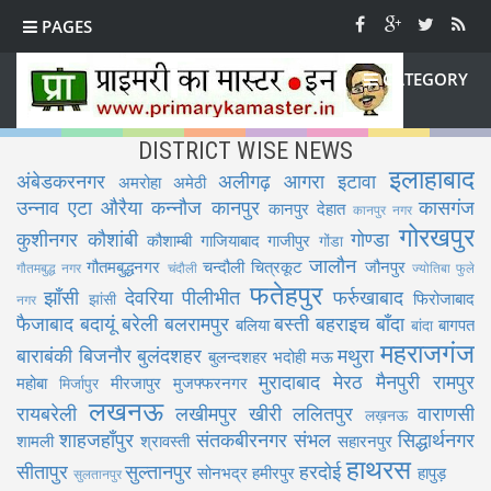
PAGES
CATEGORY
DISTRICT WISE NEWS
इलाहाबाद
अंबेडकरनगर
अलीगढ़
आगरा
इटावा
अमरोहा
अमेठी
उन्नाव
एटा
औरैया
कन्नौज
कानपुर
कासगंज
कानपुर देहात
कानपुर नगर
गोरखपुर
कुशीनगर
कौशांबी
गोण्डा
कौशाम्बी
गाजियाबाद
गाजीपुर
गोंडा
जालौन
गौतमबुद्धनगर
चन्दौली
चित्रकूट
जौनपुर
गौतमबुद्ध नगर
चंदौली
ज्योतिबा फुले
फतेहपुर
झाँसी
देवरिया
पीलीभीत
फर्रुखाबाद
फिरोजाबाद
झांसी
नगर
फैजाबाद
बदायूं
बरेली
बलरामपुर
बस्ती
बहराइच
बाँदा
बलिया
बागपत
बांदा
महराजगंज
बाराबंकी
बिजनौर
बुलंदशहर
मथुरा
बुलन्दशहर
भदोही
मऊ
मुरादाबाद
मेरठ
मैनपुरी
रामपुर
महोबा
मीरजापुर
मुजफ्फरनगर
मिर्जापुर
लखनऊ
रायबरेली
लखीमपुर खीरी
ललितपुर
वाराणसी
लख़नऊ
शाहजहाँपुर
संतकबीरनगर
संभल
सिद्धार्थनगर
शामली
श्रावस्ती
सहारनपुर
हाथरस
सीतापुर
सुल्तानपुर
हरदोई
सोनभद्र
हमीरपुर
हापुड़
सुलतानपुर