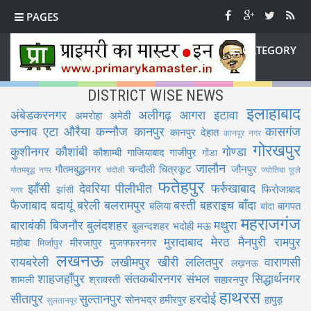
PAGES
CATEGORY
DISTRICT WISE NEWS
इलाहाबाद
अंबेडकरनगर
अलीगढ़
आगरा
इटावा
अमरोहा
अमेठी
उन्नाव
एटा
औरैया
कन्नौज
कानपुर
कासगंज
कानपुर देहात
कानपुर नगर
गोरखपुर
कुशीनगर
कौशांबी
गोण्डा
कौशाम्बी
गाजियाबाद
गाजीपुर
गोंडा
जालौन
गौतमबुद्धनगर
चन्दौली
चित्रकूट
जौनपुर
गौतमबुद्ध नगर
चंदौली
ज्योतिबा फुले
फतेहपुर
झाँसी
देवरिया
पीलीभीत
फर्रुखाबाद
फिरोजाबाद
झांसी
नगर
फैजाबाद
बदायूं
बरेली
बलरामपुर
बस्ती
बहराइच
बाँदा
बलिया
बागपत
बांदा
महराजगंज
बाराबंकी
बिजनौर
बुलंदशहर
मथुरा
बुलन्दशहर
भदोही
मऊ
मुरादाबाद
मेरठ
मैनपुरी
रामपुर
महोबा
मीरजापुर
मुजफ्फरनगर
मिर्जापुर
लखनऊ
रायबरेली
लखीमपुर खीरी
ललितपुर
वाराणसी
लख़नऊ
शाहजहाँपुर
संतकबीरनगर
संभल
सिद्धार्थनगर
शामली
श्रावस्ती
सहारनपुर
हाथरस
सीतापुर
सुल्तानपुर
हरदोई
सोनभद्र
हमीरपुर
हापुड़
सुलतानपुर