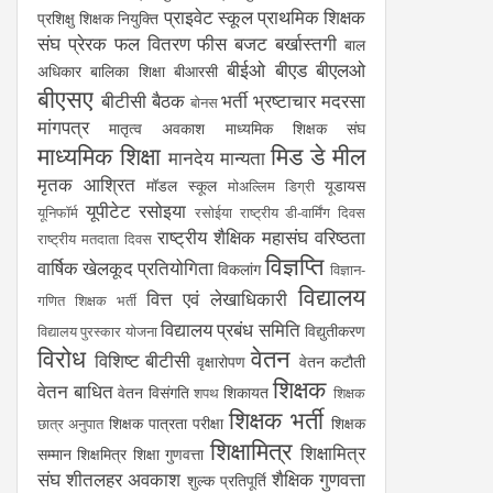
प्राइवेट स्कूल
प्राथमिक शिक्षक
प्रशिक्षु शिक्षक नियुक्ति
संघ
प्रेरक
फल वितरण
फीस
बजट
बर्खास्तगी
बाल
बीईओ
बीएड
बीएलओ
अधिकार
बालिका शिक्षा
बीआरसी
बीएसए
बीटीसी
बैठक
भर्ती
भ्रष्टाचार
मदरसा
बोनस
मांगपत्र
मातृत्व अवकाश
माध्यमिक शिक्षक संघ
माध्यमिक शिक्षा
मिड डे मील
मानदेय
मान्यता
मृतक आश्रित
मॉडल स्कूल
यूडायस
मोअल्लिम डिग्री
यूपीटेट
रसोइया
यूनिफॉर्म
रसोईया
राष्ट्रीय डी-वार्मिंग दिवस
राष्ट्रीय शैक्षिक महासंघ
वरिष्ठता
राष्ट्रीय मतदाता दिवस
विज्ञप्ति
वार्षिक खेलकूद प्रतियोगिता
विकलांग
विज्ञान-
विद्यालय
वित्त एवं लेखाधिकारी
गणित शिक्षक भर्ती
विद्यालय प्रबंध समिति
विद्युतीकरण
विद्यालय पुरस्कार योजना
विरोध
वेतन
विशिष्ट बीटीसी
वृक्षारोपण
वेतन कटौती
शिक्षक
वेतन बाधित
वेतन विसंगति
शिकायत
शपथ
शिक्षक
शिक्षक भर्ती
शिक्षक पात्रता परीक्षा
शिक्षक
छात्र अनुपात
शिक्षामित्र
शिक्षामित्र
सम्मान
शिक्षमित्र
शिक्षा गुणवत्ता
संघ
शीतलहर अवकाश
शैक्षिक गुणवत्ता
शुल्क प्रतिपूर्ति