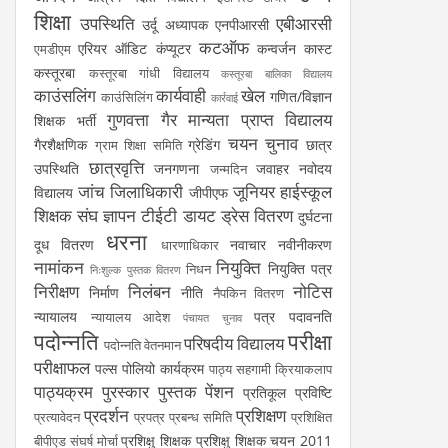
शिक्षा
उपस्थिति
एबीआरसी
उर्दू अध्यापक
एनपीआरसी
कटऑफ
एरियर
ऑडिट
कंप्यूटर
कन्वर्जन कास्ट
एमडीएम
कस्तूरबा
कस्तूरबा गांधी विद्यालय
कस्तूरबा बालिका विद्यालय
काउंसलिंग
कार्यवाही
खेल
गणित/विज्ञान
काउंसिलिंग
कार्रवाई
गुणवत्ता
गैर मान्यता प्राप्त विद्यालय
शिक्षक भर्ती
चयन
चुनाव
गैरशैक्षणिक
ग्रेडिंग
छात्र
ग्राम शिक्षा समिति
छात्रवृत्ति
उपस्थिति
जनगणना
जवाहर नवोदय
जन्मदिन
जांच
जिलाधिकारी
जूनियर हाईस्कूल
विद्यालय
जीपीएफ
शिक्षक संघ
ज्ञापन
टीईटी
डायट
ड्रेस वितरण
दुर्घटना
धरना
दूध वितरण
नवाचार
नवीनीकरण
धारणाधिकार
नामांकन
नियुक्ति
नियुक्ति पत्र
निधन
निःशुल्क पुस्तक वितरण
निरीक्षण
निलंबन
नोटिस
निर्माण
नीति
नैपकिन वितरण
न्यायालय
पत्र
पदावनति
न्यायालय आदेश
पंचायत चुनाव
पदोन्नति
परीक्षा
परिषदीय विद्यालय
पदोन्नति वेतनमान
परीक्षाफल
पल्स पोलियो कार्यक्रम
पाठ्य सहगामी क्रियाकलाप
पाठ्यक्रम
पुरस्कार
पुस्तक
पेंशन
प्रतिकूल प्रविष्टि
प्रदर्शन
प्रशिक्षण
प्रत्यावेदन
प्रपत्र
प्रबन्ध समिति
प्रशिक्षित
प्रशिक्षु शिक्षक
प्रशिक्षु शिक्षक चयन 2011
बीपीएड संघर्ष मोर्चा