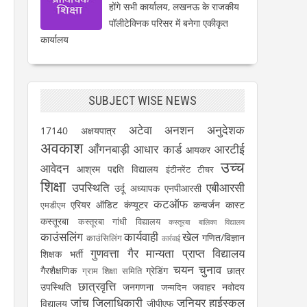
होंगे सभी कार्यालय, लखनऊ के राजकीय
पॉलीटेक्निक परिसर में बनेगा एकीकृत
कार्यालय
SUBJECT WISE NEWS
अटेवा
अनशन
अनुदेशक
17140
अक्षयपात्र
अवकाश
आँगनबाड़ी
आधार कार्ड
आरटीई
आयकर
उच्च
आवेदन
आश्रम पद्दति विद्यालय
इंटीनरेंट टीचर
शिक्षा
उपस्थिति
एबीआरसी
उर्दू अध्यापक
एनपीआरसी
कटऑफ
एरियर
ऑडिट
कंप्यूटर
कन्वर्जन कास्ट
एमडीएम
कस्तूरबा
कस्तूरबा गांधी विद्यालय
कस्तूरबा बालिका विद्यालय
काउंसलिंग
कार्यवाही
खेल
गणित/विज्ञान
काउंसिलिंग
कार्रवाई
गुणवत्ता
गैर मान्यता प्राप्त विद्यालय
शिक्षक भर्ती
चयन
चुनाव
गैरशैक्षणिक
ग्रेडिंग
छात्र
ग्राम शिक्षा समिति
छात्रवृत्ति
उपस्थिति
जनगणना
जवाहर नवोदय
जन्मदिन
जांच
जिलाधिकारी
जूनियर हाईस्कूल
विद्यालय
जीपीएफ