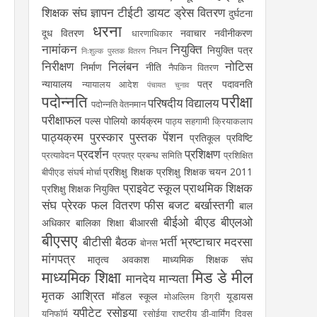
शिक्षक संघ
ज्ञापन
टीईटी
डायट
ड्रेस वितरण
दुर्घटना
धरना
दूध वितरण
नवाचार
नवीनीकरण
धारणाधिकार
नामांकन
नियुक्ति
नियुक्ति पत्र
निधन
निःशुल्क पुस्तक वितरण
निरीक्षण
निलंबन
नोटिस
निर्माण
नीति
नैपकिन वितरण
न्यायालय
पत्र
पदावनति
न्यायालय आदेश
पंचायत चुनाव
पदोन्नति
परीक्षा
परिषदीय विद्यालय
पदोन्नति वेतनमान
परीक्षाफल
पल्स पोलियो कार्यक्रम
पाठ्य सहगामी क्रियाकलाप
पाठ्यक्रम
पुरस्कार
पुस्तक
पेंशन
प्रतिकूल प्रविष्टि
प्रदर्शन
प्रशिक्षण
प्रत्यावेदन
प्रपत्र
प्रबन्ध समिति
प्रशिक्षित
प्रशिक्षु शिक्षक
प्रशिक्षु शिक्षक चयन 2011
बीपीएड संघर्ष मोर्चा
प्राइवेट स्कूल
प्राथमिक शिक्षक
प्रशिक्षु शिक्षक नियुक्ति
संघ
प्रेरक
फल वितरण
फीस
बजट
बर्खास्तगी
बाल
बीईओ
बीएड
बीएलओ
अधिकार
बालिका शिक्षा
बीआरसी
बीएसए
बीटीसी
बैठक
भर्ती
भ्रष्टाचार
मदरसा
बोनस
मांगपत्र
मातृत्व अवकाश
माध्यमिक शिक्षक संघ
माध्यमिक शिक्षा
मिड डे मील
मानदेय
मान्यता
मृतक आश्रित
मॉडल स्कूल
यूडायस
मोअल्लिम डिग्री
यूपीटेट
रसोइया
यूनिफॉर्म
रसोईया
राष्ट्रीय डी-वार्मिंग दिवस