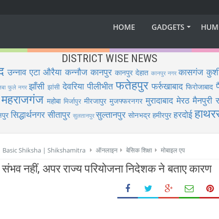
HOME
GADGETS
HUM
DISTRICT WISE NEWS
द
उन्नाव
एटा
औरैया
कन्नौज
कानपुर
कासगंज
कुश
कानपुर देहात
कानपुर नगर
फतेहपुर
झाँसी
देवरिया
पीलीभीत
फर्रुखाबाद
फिरोजाबाद
झांसी
िबा फुले नगर
महराजगंज
मुरादाबाद
मेरठ
मैनपुरी
र
महोबा
मीरजापुर
मुजफ्फरनगर
मिर्जापुर
हाथर
सिद्धार्थनगर
सीतापुर
सुल्तानपुर
हरदोई
पुर
सोनभद्र
हमीरपुर
सुलतानपुर
 | Basic Shiksha | Shikshamitra
ऑनलाइन
बेसिक शिक्षा
मोबाइल एप
 संभव नहीं, अपर राज्य परियोजना निदेशक ने बताए कारण