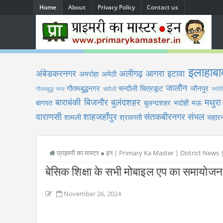
Home
About
Privacy Policy
Contact us
इलाहाबा
अंबेडकरनगर
अलीगढ़
आगरा
इटावा
अमरोहा
अमेठी
जालौन
गौतमबुद्धनगर
चन्दौली
चित्रकूट
जौनपुर
गौतमबुद्ध नगर
चंदौली
ज्योत
बाराबंकी
बिजनौर
बुलंदशहर
मथुरा
बागपत
बुलन्दशहर
भदोही
मऊ
वाराणसी
शाहजहाँपुर
संतकबीरनगर
संभल
शामली
श्रावस्ती
सहारन
प्राइमरी का मास्टर ● इन | Primary Ka Master | District News
बेसिक शिक्षा के सभी मोबाइल एप का समायोजन
November 26, 2024