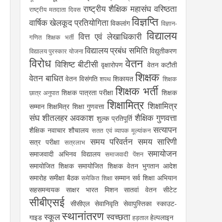
राष्ट्रीय शैक्षिक महासंघ
वरिष्ठता
राष्ट्रीय मतदाता दिवस
विज्ञप्ति
वार्षिक खेलकूद प्रतियोगिता
विकलांग
विज्ञान-
विद्यालय
वित्त एवं लेखाधिकारी
गणित शिक्षक भर्ती
विद्यालय प्रबंध समिति
विद्युतीकरण
विद्यालय पुरस्कार योजना
विरोध
वेतन
विशिष्ट बीटीसी
वृक्षारोपण
वेतन कटौती
शिक्षक
वेतन बाधित
वेतन विसंगति
शिकायत
शपथ
शिक्षक
शिक्षक भर्ती
शिक्षक पात्रता परीक्षा
शिक्षक
छात्र अनुपात
शिक्षामित्र
शिक्षामित्र
सम्मान
शिक्षमित्र
शिक्षा गुणवत्ता
संघ
शीतलहर अवकाश
शैक्षिक गुणवत्ता
शुल्क प्रतिपूर्ति
सत्यापन
शैक्षिक नवाचार
शौचालय
सतत एवं व्यापक मूल्यांकन
समय परिवर्तन
समय सारिणी
सत्र परीक्षा
सत्रलाभ
समायोजन
समाजवादी अभिनव विद्यालय
समाजवादी पेंशन
समायोजित शिक्षक
समायोजित शिक्षक वेतन भुगतान आदेश
समारोह
समीक्षा बैठक
सम्मान
सर्व शिक्षा अभियान
समेकित शिक्षा
सहसमन्वयक
साक्षर भारत मिशन
सातवां वेतन
सीटेट
सीबीएसई
सीसीएल
सेवानिवृति
सेवापुस्तिका
स्काउट-
स्थानांतरण
स्कूल
स्वच्छता
गाइड
हेल्पलाइन
हड़ताल