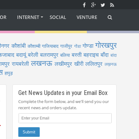
OR
INTERNET
SOCIAL
VENTURE
गोरखपुर
ीनगर
कौशांबी
गोण्डा
कौशाम्बी
गाजियाबाद
गाजीपुर
गोंडा
फैजाबाद
बदायूं
बरेली
बलरामपुर
बस्ती
बहराइच
बाँदा
बलिया
बांदा
लखनऊ
ामपुर
रायबरेली
लखीमपुर खीरी
ललितपुर
लख़नऊ
स
हापुड़
Get News Updates in your Email Box
Complete the form below, and we'll send you our
recent news and orders update.