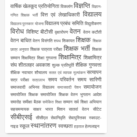
विज्ञप्ति
वार्षिक खेलकूद प्रतियोगिता
विकलांग
विज्ञान-
विद्यालय
वित्त एवं लेखाधिकारी
गणित शिक्षक भर्ती
विद्यालय प्रबंध समिति
विद्युतीकरण
विद्यालय पुरस्कार योजना
विरोध
वेतन
विशिष्ट बीटीसी
वृक्षारोपण
वेतन कटौती
शिक्षक
वेतन बाधित
वेतन विसंगति
शिकायत
शपथ
शिक्षक
शिक्षक भर्ती
शिक्षक पात्रता परीक्षा
शिक्षक
छात्र अनुपात
शिक्षामित्र
शिक्षामित्र
सम्मान
शिक्षमित्र
शिक्षा गुणवत्ता
संघ
शीतलहर अवकाश
शैक्षिक गुणवत्ता
शुल्क प्रतिपूर्ति
सत्यापन
शैक्षिक नवाचार
शौचालय
सतत एवं व्यापक मूल्यांकन
समय परिवर्तन
समय सारिणी
सत्र परीक्षा
सत्रलाभ
समायोजन
समाजवादी अभिनव विद्यालय
समाजवादी पेंशन
समायोजित शिक्षक
समायोजित शिक्षक वेतन भुगतान आदेश
समारोह
समीक्षा बैठक
सम्मान
सर्व शिक्षा अभियान
समेकित शिक्षा
सहसमन्वयक
साक्षर भारत मिशन
सातवां वेतन
सीटेट
सीबीएसई
सीसीएल
सेवानिवृति
सेवापुस्तिका
स्काउट-
स्थानांतरण
स्कूल
स्वच्छता
गाइड
हेल्पलाइन
हड़ताल