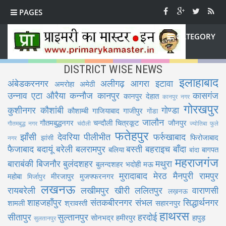
PAGES
CATEGORY
DISTRICT WISE NEWS
इलाहाबाद
अंबेडकरनगर
अलीगढ़
आगरा
इटावा
अमरोहा
अमेठी
उन्नाव
एटा
औरैया
कन्नौज
कानपुर
कासगंज
कानपुर देहात
कानपुर नगर
गोरखपुर
कुशीनगर
कौशांबी
गोण्डा
कौशाम्बी
गाजियाबाद
गाजीपुर
गोंडा
जालौन
गौतमबुद्धनगर
चन्दौली
चित्रकूट
जौनपुर
गौतमबुद्ध नगर
चंदौली
ज्योतिबा फुले
फतेहपुर
झाँसी
देवरिया
पीलीभीत
फर्रुखाबाद
फिरोजाबाद
झांसी
नगर
फैजाबाद
बदायूं
बरेली
बलरामपुर
बस्ती
बहराइच
बाँदा
बलिया
बागपत
बांदा
महराजगंज
बाराबंकी
बिजनौर
बुलंदशहर
मथुरा
बुलन्दशहर
भदोही
मऊ
मुरादाबाद
मेरठ
मैनपुरी
रामपुर
महोबा
मीरजापुर
मुजफ्फरनगर
मिर्जापुर
लखनऊ
रायबरेली
लखीमपुर खीरी
ललितपुर
वाराणसी
लख़नऊ
शाहजहाँपुर
संतकबीरनगर
संभल
सिद्धार्थनगर
शामली
श्रावस्ती
सहारनपुर
हाथरस
सीतापुर
सुल्तानपुर
हरदोई
सोनभद्र
हमीरपुर
हापुड़
सुलतानपुर