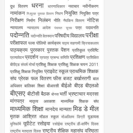
धरना
दूध वितरण
नवाचार
नवीनीकरण
धारणाधिकार
नामांकन
नियुक्ति
नियुक्ति पत्र
निधन
निःशुल्क पुस्तक वितरण
निरीक्षण
निलंबन
नोटिस
निर्माण
नीति
नैपकिन वितरण
न्यायालय
पत्र
पदावनति
न्यायालय आदेश
पंचायत चुनाव
पदोन्नति
परीक्षा
परिषदीय विद्यालय
पदोन्नति वेतनमान
परीक्षाफल
पल्स पोलियो कार्यक्रम
पाठ्य सहगामी क्रियाकलाप
पाठ्यक्रम
पुरस्कार
पुस्तक
पेंशन
प्रतिकूल प्रविष्टि
प्रदर्शन
प्रशिक्षण
प्रत्यावेदन
प्रपत्र
प्रबन्ध समिति
प्रशिक्षित
प्रशिक्षु शिक्षक
प्रशिक्षु शिक्षक चयन 2011
बीपीएड संघर्ष मोर्चा
प्राइवेट स्कूल
प्राथमिक शिक्षक
प्रशिक्षु शिक्षक नियुक्ति
संघ
प्रेरक
फल वितरण
फीस
बजट
बर्खास्तगी
बाल
बीईओ
बीएड
बीएलओ
अधिकार
बालिका शिक्षा
बीआरसी
बीएसए
बीटीसी
बैठक
भर्ती
भ्रष्टाचार
मदरसा
बोनस
मांगपत्र
मातृत्व अवकाश
माध्यमिक शिक्षक संघ
माध्यमिक शिक्षा
मिड डे मील
मानदेय
मान्यता
मृतक आश्रित
मॉडल स्कूल
यूडायस
मोअल्लिम डिग्री
यूपीटेट
रसोइया
यूनिफॉर्म
रसोईया
राष्ट्रीय डी-वार्मिंग दिवस
राष्ट्रीय शैक्षिक महासंघ
वरिष्ठता
राष्ट्रीय मतदाता दिवस