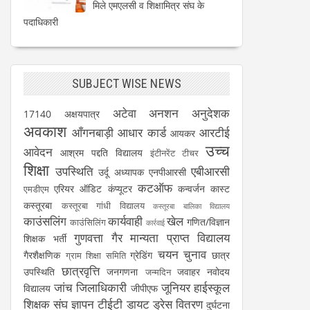
मिले एमएलसी व शिक्षामित्र संघ के
पदाधिकारी
SUBJECT WISE NEWS
अटेवा
अनशन
अनुदेशक
17140
अक्षयपात्र
अवकाश
आँगनबाड़ी
आधार कार्ड
आरटीई
आयकर
उच्च
आवेदन
आश्रम पद्दति विद्यालय
इंटीनरेंट टीचर
शिक्षा
उपस्थिति
एबीआरसी
उर्दू अध्यापक
एनपीआरसी
कटऑफ
एरियर
ऑडिट
कंप्यूटर
कन्वर्जन कास्ट
एमडीएम
कस्तूरबा
कस्तूरबा गांधी विद्यालय
कस्तूरबा बालिका विद्यालय
काउंसलिंग
कार्यवाही
खेल
गणित/विज्ञान
काउंसिलिंग
कार्रवाई
गुणवत्ता
गैर मान्यता प्राप्त विद्यालय
शिक्षक भर्ती
चयन
चुनाव
गैरशैक्षणिक
ग्रेडिंग
छात्र
ग्राम शिक्षा समिति
छात्रवृत्ति
उपस्थिति
जनगणना
जवाहर नवोदय
जन्मदिन
जांच
जिलाधिकारी
जूनियर हाईस्कूल
विद्यालय
जीपीएफ
शिक्षक संघ
ज्ञापन
टीईटी
डायट
ड्रेस वितरण
दुर्घटना