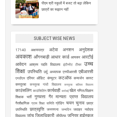
पीएम श्री स्कूलों में बजट तो बढ़ा लेकिन
छात्रों का रूझान नहीं
SUBJECT WISE NEWS
अटेवा
अनशन
अनुदेशक
17140
अक्षयपात्र
अवकाश
आँगनबाड़ी
आधार कार्ड
आरटीई
आयकर
उच्च
आवेदन
आश्रम पद्दति विद्यालय
इंटीनरेंट टीचर
शिक्षा
उपस्थिति
एबीआरसी
उर्दू अध्यापक
एनपीआरसी
कटऑफ
एरियर
ऑडिट
कंप्यूटर
कन्वर्जन कास्ट
एमडीएम
कस्तूरबा
कस्तूरबा गांधी विद्यालय
कस्तूरबा बालिका विद्यालय
काउंसलिंग
कार्यवाही
खेल
गणित/विज्ञान
काउंसिलिंग
कार्रवाई
गुणवत्ता
गैर मान्यता प्राप्त विद्यालय
शिक्षक भर्ती
चयन
चुनाव
गैरशैक्षणिक
ग्रेडिंग
छात्र
ग्राम शिक्षा समिति
छात्रवृत्ति
उपस्थिति
जनगणना
जवाहर नवोदय
जन्मदिन
जांच
जिलाधिकारी
जूनियर हाईस्कूल
विद्यालय
जीपीएफ