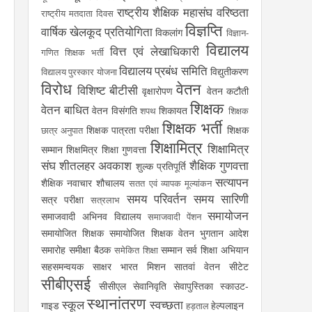
राष्ट्रीय शैक्षिक महासंघ
वरिष्ठता
राष्ट्रीय मतदाता दिवस
विज्ञप्ति
वार्षिक खेलकूद प्रतियोगिता
विकलांग
विज्ञान-
विद्यालय
वित्त एवं लेखाधिकारी
गणित शिक्षक भर्ती
विद्यालय प्रबंध समिति
विद्युतीकरण
विद्यालय पुरस्कार योजना
विरोध
वेतन
विशिष्ट बीटीसी
वृक्षारोपण
वेतन कटौती
शिक्षक
वेतन बाधित
वेतन विसंगति
शिकायत
शपथ
शिक्षक
शिक्षक भर्ती
शिक्षक पात्रता परीक्षा
शिक्षक
छात्र अनुपात
शिक्षामित्र
शिक्षामित्र
सम्मान
शिक्षमित्र
शिक्षा गुणवत्ता
संघ
शीतलहर अवकाश
शैक्षिक गुणवत्ता
शुल्क प्रतिपूर्ति
सत्यापन
शैक्षिक नवाचार
शौचालय
सतत एवं व्यापक मूल्यांकन
समय परिवर्तन
समय सारिणी
सत्र परीक्षा
सत्रलाभ
समायोजन
समाजवादी अभिनव विद्यालय
समाजवादी पेंशन
समायोजित शिक्षक
समायोजित शिक्षक वेतन भुगतान आदेश
समारोह
समीक्षा बैठक
सम्मान
सर्व शिक्षा अभियान
समेकित शिक्षा
सहसमन्वयक
साक्षर भारत मिशन
सातवां वेतन
सीटेट
सीबीएसई
सीसीएल
सेवानिवृति
सेवापुस्तिका
स्काउट-
स्थानांतरण
स्कूल
स्वच्छता
गाइड
हेल्पलाइन
हड़ताल