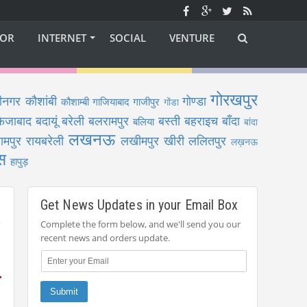
OR
INTERNET
SOCIAL
VENTURE
गोरखपुर
ीनगर
कौशांबी
गोण्डा
कौशाम्बी
गाजियाबाद
गाजीपुर
गोंडा
फैजाबाद
बदायूं
बरेली
बलरामपुर
बस्ती
बहराइच
बाँदा
बलिया
बांदा
लखनऊ
ामपुर
रायबरेली
लखीमपुर खीरी
ललितपुर
लख़नऊ
स
हापुड़
Get News Updates in your Email Box
Complete the form below, and we'll send you our
recent news and orders update.