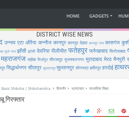
HOME
GADGETS
HUM
DISTRICT WISE NEWS
द
उन्नाव
एटा
औरैया
कन्नौज
कानपुर
कासगंज
कुश
कानपुर देहात
कानपुर नगर
फतेहपुर
झाँसी
देवरिया
पीलीभीत
फर्रुखाबाद
फिरोजाबाद
झांसी
िबा फुले नगर
महराजगंज
मुरादाबाद
मेरठ
मैनपुरी
र
महोबा
मीरजापुर
मुजफ्फरनगर
मिर्जापुर
हाथर
सिद्धार्थनगर
सीतापुर
सुल्तानपुर
हरदोई
पुर
सोनभद्र
हमीरपुर
सुलतानपुर
 | Basic Shiksha | Shikshamitra
बिजनौर
भ्रष्टाचार
माध्यमिक शिक्षा
ू गिरफ्तार