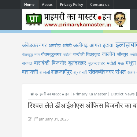
Home
About
Privacy Policy
Contact us
इलाहाबा
अंबेडकरनगर
अलीगढ़
आगरा
इटावा
अमरोहा
अमेठी
जालौन
गौतमबुद्धनगर
चन्दौली
चित्रकूट
जौनपुर
गौतमबुद्ध नगर
चंदौली
ज्योत
बाराबंकी
बिजनौर
बुलंदशहर
मथुरा
बागपत
बुलन्दशहर
भदोही
मऊ
वाराणसी
शाहजहाँपुर
संतकबीरनगर
संभल
शामली
श्रावस्ती
सहारन
प्राइमरी का मास्टर ● इन | Primary Ka Master | District News
रिश्वत लेते डीआईओएस ऑफिस बिजनौर का बाब
January 31, 2025