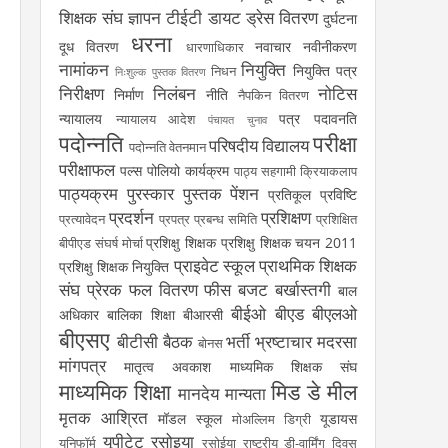
शिक्षक संघ
ज्ञापन
टीईटी
डायट
ड्रेस वितरण
दुर्घटना
धरना
दूध वितरण
नवाचार
नवीनीकरण
धारणाधिकार
नामांकन
नियुक्ति
नियुक्ति पत्र
निधन
निःशुल्क पुस्तक वितरण
निरीक्षण
निलंबन
नोटिस
निर्माण
नीति
नैपकिन वितरण
न्यायालय
पत्र
पदावनति
न्यायालय आदेश
पंचायत चुनाव
पदोन्नति
परीक्षा
परिषदीय विद्यालय
पदोन्नति वेतनमान
परीक्षाफल
पल्स पोलियो कार्यक्रम
पाठ्य सहगामी क्रियाकलाप
पाठ्यक्रम
पुरस्कार
पुस्तक
पेंशन
प्रतिकूल प्रविष्टि
प्रदर्शन
प्रशिक्षण
प्रत्यावेदन
प्रपत्र
प्रबन्ध समिति
प्रशिक्षित
प्रशिक्षु शिक्षक
प्रशिक्षु शिक्षक चयन 2011
बीपीएड संघर्ष मोर्चा
प्राइवेट स्कूल
प्राथमिक शिक्षक
प्रशिक्षु शिक्षक नियुक्ति
संघ
प्रेरक
फल वितरण
फीस
बजट
बर्खास्तगी
बाल
बीईओ
बीएड
बीएलओ
अधिकार
बालिका शिक्षा
बीआरसी
बीएसए
बीटीसी
बैठक
भर्ती
भ्रष्टाचार
मदरसा
बोनस
मांगपत्र
मातृत्व अवकाश
माध्यमिक शिक्षक संघ
माध्यमिक शिक्षा
मिड डे मील
मानदेय
मान्यता
मृतक आश्रित
मॉडल स्कूल
यूडायस
मोअल्लिम डिग्री
यूपीटेट
रसोइया
यूनिफॉर्म
रसोईया
राष्ट्रीय डी-वार्मिंग दिवस