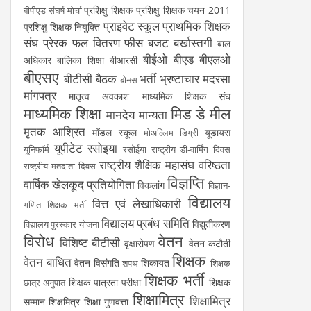
प्रशिक्षु शिक्षक
प्रशिक्षु शिक्षक चयन 2011
बीपीएड संघर्ष मोर्चा
प्राइवेट स्कूल
प्राथमिक शिक्षक
प्रशिक्षु शिक्षक नियुक्ति
संघ
प्रेरक
फल वितरण
फीस
बजट
बर्खास्तगी
बाल
बीईओ
बीएड
बीएलओ
अधिकार
बालिका शिक्षा
बीआरसी
बीएसए
बीटीसी
बैठक
भर्ती
भ्रष्टाचार
मदरसा
बोनस
मांगपत्र
मातृत्व अवकाश
माध्यमिक शिक्षक संघ
माध्यमिक शिक्षा
मिड डे मील
मानदेय
मान्यता
मृतक आश्रित
मॉडल स्कूल
यूडायस
मोअल्लिम डिग्री
यूपीटेट
रसोइया
यूनिफॉर्म
रसोईया
राष्ट्रीय डी-वार्मिंग दिवस
राष्ट्रीय शैक्षिक महासंघ
वरिष्ठता
राष्ट्रीय मतदाता दिवस
विज्ञप्ति
वार्षिक खेलकूद प्रतियोगिता
विकलांग
विज्ञान-
विद्यालय
वित्त एवं लेखाधिकारी
गणित शिक्षक भर्ती
विद्यालय प्रबंध समिति
विद्युतीकरण
विद्यालय पुरस्कार योजना
विरोध
वेतन
विशिष्ट बीटीसी
वृक्षारोपण
वेतन कटौती
शिक्षक
वेतन बाधित
वेतन विसंगति
शिकायत
शपथ
शिक्षक
शिक्षक भर्ती
शिक्षक पात्रता परीक्षा
शिक्षक
छात्र अनुपात
शिक्षामित्र
शिक्षामित्र
सम्मान
शिक्षमित्र
शिक्षा गुणवत्ता