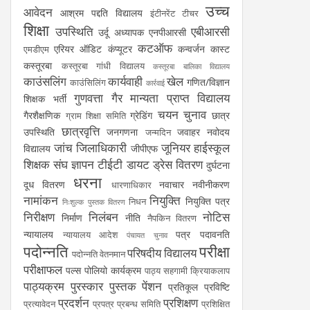
उच्च
आवेदन
आश्रम पद्दति विद्यालय
इंटीनरेंट टीचर
शिक्षा
उपस्थिति
एबीआरसी
उर्दू अध्यापक
एनपीआरसी
कटऑफ
एरियर
ऑडिट
कंप्यूटर
कन्वर्जन कास्ट
एमडीएम
कस्तूरबा
कस्तूरबा गांधी विद्यालय
कस्तूरबा बालिका विद्यालय
काउंसलिंग
कार्यवाही
खेल
गणित/विज्ञान
काउंसिलिंग
कार्रवाई
गुणवत्ता
गैर मान्यता प्राप्त विद्यालय
शिक्षक भर्ती
चयन
चुनाव
गैरशैक्षणिक
ग्रेडिंग
छात्र
ग्राम शिक्षा समिति
छात्रवृत्ति
उपस्थिति
जनगणना
जवाहर नवोदय
जन्मदिन
जांच
जिलाधिकारी
जूनियर हाईस्कूल
विद्यालय
जीपीएफ
शिक्षक संघ
ज्ञापन
टीईटी
डायट
ड्रेस वितरण
दुर्घटना
धरना
दूध वितरण
नवाचार
नवीनीकरण
धारणाधिकार
नामांकन
नियुक्ति
नियुक्ति पत्र
निधन
निःशुल्क पुस्तक वितरण
निरीक्षण
निलंबन
नोटिस
निर्माण
नीति
नैपकिन वितरण
न्यायालय
पत्र
पदावनति
न्यायालय आदेश
पंचायत चुनाव
पदोन्नति
परीक्षा
परिषदीय विद्यालय
पदोन्नति वेतनमान
परीक्षाफल
पल्स पोलियो कार्यक्रम
पाठ्य सहगामी क्रियाकलाप
पाठ्यक्रम
पुरस्कार
पुस्तक
पेंशन
प्रतिकूल प्रविष्टि
प्रदर्शन
प्रशिक्षण
प्रत्यावेदन
प्रपत्र
प्रबन्ध समिति
प्रशिक्षित