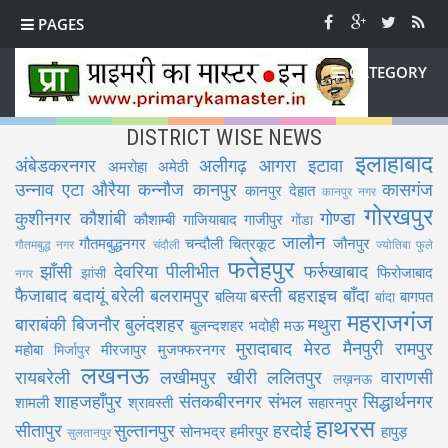
PAGES
CATEGORY
DISTRICT WISE NEWS
इलाहाबाद
अंबेडकरनगर
अलीगढ़
आगरा
इटावा
अमरोहा
अमेठी
उन्नाव
एटा
औरैया
कन्नौज
कानपुर
कासगंज
कानपुर देहात
कानपुर नगर
गोरखपुर
कुशीनगर
कौशांबी
गोण्डा
कौशाम्बी
गाजियाबाद
गाजीपुर
गोंडा
जालौन
गौतमबुद्धनगर
चन्दौली
चित्रकूट
जौनपुर
गौतमबुद्ध नगर
चंदौली
ज्योतिबा फुले
फतेहपुर
झाँसी
देवरिया
पीलीभीत
फर्रुखाबाद
फिरोजाबाद
झांसी
नगर
फैजाबाद
बदायूं
बरेली
बलरामपुर
बस्ती
बहराइच
बाँदा
बलिया
बागपत
बांदा
महराजगंज
बाराबंकी
बिजनौर
बुलंदशहर
मथुरा
बुलन्दशहर
भदोही
मऊ
मुरादाबाद
मेरठ
मैनपुरी
रामपुर
महोबा
मीरजापुर
मुजफ्फरनगर
मिर्जापुर
लखनऊ
रायबरेली
लखीमपुर खीरी
ललितपुर
वाराणसी
लख़नऊ
शाहजहाँपुर
संतकबीरनगर
संभल
सिद्धार्थनगर
शामली
श्रावस्ती
सहारनपुर
हाथरस
सीतापुर
सुल्तानपुर
हरदोई
सोनभद्र
हमीरपुर
हापुड़
सुलतानपुर