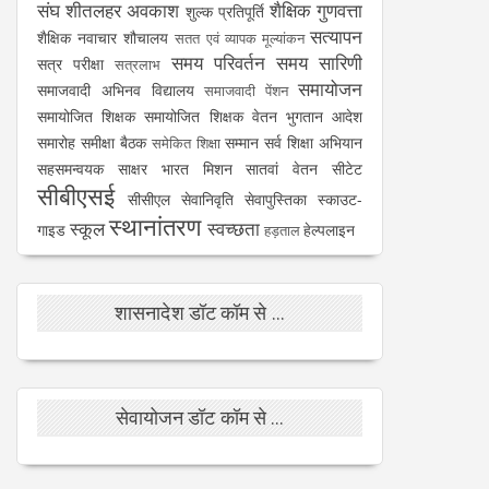
संघ
शीतलहर अवकाश
शैक्षिक गुणवत्ता
शुल्क प्रतिपूर्ति
सत्यापन
शैक्षिक नवाचार
शौचालय
सतत एवं व्यापक मूल्यांकन
समय परिवर्तन
समय सारिणी
सत्र परीक्षा
सत्रलाभ
समायोजन
समाजवादी अभिनव विद्यालय
समाजवादी पेंशन
समायोजित शिक्षक
समायोजित शिक्षक वेतन भुगतान आदेश
समारोह
समीक्षा बैठक
सम्मान
सर्व शिक्षा अभियान
समेकित शिक्षा
सहसमन्वयक
साक्षर भारत मिशन
सातवां वेतन
सीटेट
सीबीएसई
सीसीएल
सेवानिवृति
सेवापुस्तिका
स्काउट-
स्थानांतरण
स्कूल
स्वच्छता
गाइड
हेल्पलाइन
हड़ताल
शासनादेश डॉट कॉम से ...
सेवायोजन डॉट कॉम से ...