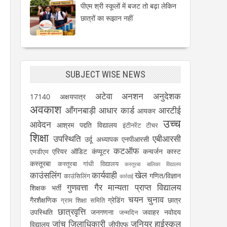
पीएम श्री स्कूलों में बजट तो बढ़ा लेकिन
छात्रों का रूझान नहीं
SUBJECT WISE NEWS
अटेवा
अनशन
अनुदेशक
17140
अक्षयपात्र
अवकाश
आँगनबाड़ी
आधार कार्ड
आरटीई
आयकर
उच्च
आवेदन
आश्रम पद्दति विद्यालय
इंटीनरेंट टीचर
शिक्षा
उपस्थिति
एबीआरसी
उर्दू अध्यापक
एनपीआरसी
कटऑफ
एरियर
ऑडिट
कंप्यूटर
कन्वर्जन कास्ट
एमडीएम
कस्तूरबा
कस्तूरबा गांधी विद्यालय
कस्तूरबा बालिका विद्यालय
काउंसलिंग
कार्यवाही
खेल
गणित/विज्ञान
काउंसिलिंग
कार्रवाई
गुणवत्ता
गैर मान्यता प्राप्त विद्यालय
शिक्षक भर्ती
चयन
चुनाव
गैरशैक्षणिक
ग्रेडिंग
छात्र
ग्राम शिक्षा समिति
छात्रवृत्ति
उपस्थिति
जनगणना
जवाहर नवोदय
जन्मदिन
जांच
जिलाधिकारी
जूनियर हाईस्कूल
विद्यालय
जीपीएफ