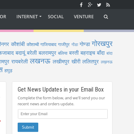
OR
INTERNET
SOCIAL
VENTURE
गोरखपुर
ीनगर
कौशांबी
गोण्डा
कौशाम्बी
गाजियाबाद
गाजीपुर
गोंडा
फैजाबाद
बदायूं
बरेली
बलरामपुर
बस्ती
बहराइच
बाँदा
बलिया
बांदा
लखनऊ
ामपुर
रायबरेली
लखीमपुर खीरी
ललितपुर
लख़नऊ
स
हापुड़
Get News Updates in your Email Box
Complete the form below, and we'll send you our
recent news and orders update.