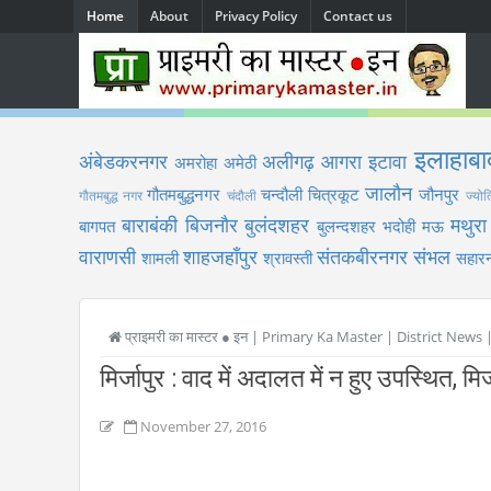
Home
About
Privacy Policy
Contact us
इलाहाबा
अंबेडकरनगर
अलीगढ़
आगरा
इटावा
अमरोहा
अमेठी
जालौन
गौतमबुद्धनगर
चन्दौली
चित्रकूट
जौनपुर
गौतमबुद्ध नगर
चंदौली
ज्योत
बाराबंकी
बिजनौर
बुलंदशहर
मथुरा
बागपत
बुलन्दशहर
भदोही
मऊ
वाराणसी
शाहजहाँपुर
संतकबीरनगर
संभल
शामली
श्रावस्ती
सहारन
प्राइमरी का मास्टर ● इन | Primary Ka Master | District News
मिर्जापुर : वाद में अदालत में न हुए उपस्थित, 
November 27, 2016