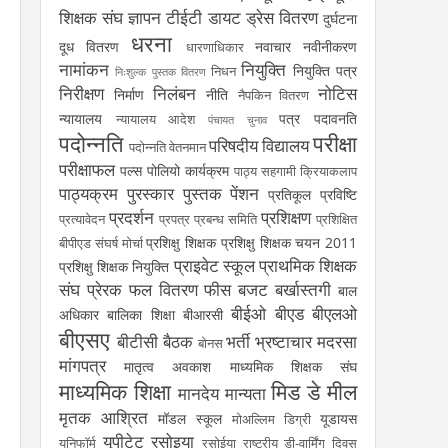
शिक्षक संघ
ज्ञापन
टीईटी
डायट
ड्रेस वितरण
दुर्घटना
धरना
दूध वितरण
नवाचार
नवीनीकरण
धारणाधिकार
नामांकन
नियुक्ति
नियुक्ति पत्र
निधन
निःशुल्क पुस्तक वितरण
निरीक्षण
निलंबन
नोटिस
निर्माण
नीति
नैपकिन वितरण
न्यायालय
पत्र
पदावनति
न्यायालय आदेश
पंचायत चुनाव
पदोन्नति
परीक्षा
परिषदीय विद्यालय
पदोन्नति वेतनमान
परीक्षाफल
पल्स पोलियो कार्यक्रम
पाठ्य सहगामी क्रियाकलाप
पाठ्यक्रम
पुरस्कार
पुस्तक
पेंशन
प्रतिकूल प्रविष्टि
प्रदर्शन
प्रशिक्षण
प्रत्यावेदन
प्रपत्र
प्रबन्ध समिति
प्रशिक्षित
प्रशिक्षु शिक्षक
प्रशिक्षु शिक्षक चयन 2011
बीपीएड संघर्ष मोर्चा
प्राइवेट स्कूल
प्राथमिक शिक्षक
प्रशिक्षु शिक्षक नियुक्ति
संघ
प्रेरक
फल वितरण
फीस
बजट
बर्खास्तगी
बाल
बीईओ
बीएड
बीएलओ
अधिकार
बालिका शिक्षा
बीआरसी
बीएसए
बीटीसी
बैठक
भर्ती
भ्रष्टाचार
मदरसा
बोनस
मांगपत्र
मातृत्व अवकाश
माध्यमिक शिक्षक संघ
माध्यमिक शिक्षा
मिड डे मील
मानदेय
मान्यता
मृतक आश्रित
मॉडल स्कूल
यूडायस
मोअल्लिम डिग्री
यूपीटेट
रसोइया
यूनिफॉर्म
रसोईया
राष्ट्रीय डी-वार्मिंग दिवस