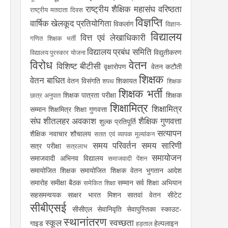
राष्ट्रीय शैक्षिक महासंघ
वरिष्ठता
राष्ट्रीय मतदाता दिवस
विज्ञप्ति
वार्षिक खेलकूद प्रतियोगिता
विकलांग
विज्ञान-
विद्यालय
वित्त एवं लेखाधिकारी
गणित शिक्षक भर्ती
विद्यालय प्रबंध समिति
विद्युतीकरण
विद्यालय पुरस्कार योजना
विरोध
वेतन
विशिष्ट बीटीसी
वृक्षारोपण
वेतन कटौती
शिक्षक
वेतन बाधित
वेतन विसंगति
शिकायत
शपथ
शिक्षक
शिक्षक भर्ती
शिक्षक पात्रता परीक्षा
शिक्षक
छात्र अनुपात
शिक्षामित्र
शिक्षामित्र
सम्मान
शिक्षमित्र
शिक्षा गुणवत्ता
संघ
शीतलहर अवकाश
शैक्षिक गुणवत्ता
शुल्क प्रतिपूर्ति
सत्यापन
शैक्षिक नवाचार
शौचालय
सतत एवं व्यापक मूल्यांकन
समय परिवर्तन
समय सारिणी
सत्र परीक्षा
सत्रलाभ
समायोजन
समाजवादी अभिनव विद्यालय
समाजवादी पेंशन
समायोजित शिक्षक
समायोजित शिक्षक वेतन भुगतान आदेश
समारोह
समीक्षा बैठक
सम्मान
सर्व शिक्षा अभियान
समेकित शिक्षा
सहसमन्वयक
साक्षर भारत मिशन
सातवां वेतन
सीटेट
सीबीएसई
सीसीएल
सेवानिवृति
सेवापुस्तिका
स्काउट-
स्थानांतरण
स्कूल
स्वच्छता
गाइड
हेल्पलाइन
हड़ताल