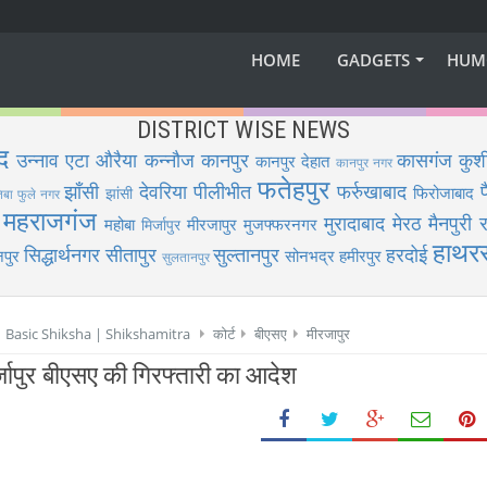
HOME
GADGETS
HUM
DISTRICT WISE NEWS
द
उन्नाव
एटा
औरैया
कन्नौज
कानपुर
कासगंज
कुश
कानपुर देहात
कानपुर नगर
फतेहपुर
झाँसी
देवरिया
पीलीभीत
फर्रुखाबाद
फिरोजाबाद
झांसी
िबा फुले नगर
महराजगंज
मुरादाबाद
मेरठ
मैनपुरी
र
महोबा
मीरजापुर
मुजफ्फरनगर
मिर्जापुर
हाथर
सिद्धार्थनगर
सीतापुर
सुल्तानपुर
हरदोई
पुर
सोनभद्र
हमीरपुर
सुलतानपुर
 | Basic Shiksha | Shikshamitra
कोर्ट
बीएसए
मीरजापुर
मिर्जापुर बीएसए की गिरफ्तारी का आदेश