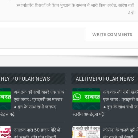
स्थानांतरित शिक्षकों को वेतन भुगतान के सम्बन्ध ने जारी किया आदेश, आदेश यहाँ
देखें
WRITE COMMENTS
HLY POPULAR NEWS
ALLTIMEPOPULAR NEWS
अब तक की सभी खबरें एक साथ
अब तक की सभी खबरे
एक जगह : प्राइमरी का मास्टर
एक जगह : प्राइमरी क
● इन के साथ सभी जनपद
● इन के साथ सभी 
ेट्स पढ़ें
स्तरीय अपडेट्स पढ़ें
स्नातक पास 50 हजार बेटियों
कोरोना के चलते यूपी मे
को स्कूटी, टॉप पांच फीसदी
बंद करने की तैयारी