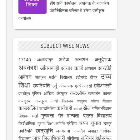
होंगे सभी कार्यालय, लखनऊ के राजकीय
पॉलीटेक्निक परिसर में बनेगा एकीकृत
कार्यालय
SUBJECT WISE NEWS
अटेवा
अनशन
अनुदेशक
17140
अक्षयपात्र
अवकाश
आँगनबाड़ी
आधार कार्ड
आरटीई
आयकर
उच्च
आवेदन
आश्रम पद्दति विद्यालय
इंटीनरेंट टीचर
शिक्षा
उपस्थिति
एबीआरसी
उर्दू अध्यापक
एनपीआरसी
कटऑफ
एरियर
ऑडिट
कंप्यूटर
कन्वर्जन कास्ट
एमडीएम
कस्तूरबा
कस्तूरबा गांधी विद्यालय
कस्तूरबा बालिका विद्यालय
काउंसलिंग
कार्यवाही
खेल
गणित/विज्ञान
काउंसिलिंग
कार्रवाई
गुणवत्ता
गैर मान्यता प्राप्त विद्यालय
शिक्षक भर्ती
चयन
चुनाव
गैरशैक्षणिक
ग्रेडिंग
छात्र
ग्राम शिक्षा समिति
छात्रवृत्ति
उपस्थिति
जनगणना
जवाहर नवोदय
जन्मदिन
जांच
जिलाधिकारी
जूनियर हाईस्कूल
विद्यालय
जीपीएफ