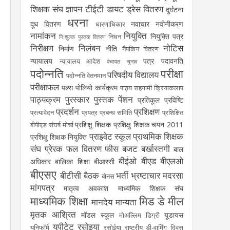
शिक्षक संघ
ज्ञापन
टीईटी
डायट
ड्रेस वितरण
दुर्घटना
धरना
दूध वितरण
नवाचार
नवीनीकरण
धारणाधिकार
नामांकन
नियुक्ति
नियुक्ति पत्र
निधन
निःशुल्क पुस्तक वितरण
निरीक्षण
निलंबन
नोटिस
निर्माण
नीति
नैपकिन वितरण
न्यायालय
पत्र
पदावनति
न्यायालय आदेश
पंचायत चुनाव
पदोन्नति
परीक्षा
परिषदीय विद्यालय
पदोन्नति वेतनमान
परीक्षाफल
पल्स पोलियो कार्यक्रम
पाठ्य सहगामी क्रियाकलाप
पाठ्यक्रम
पुरस्कार
पुस्तक
पेंशन
प्रतिकूल प्रविष्टि
प्रदर्शन
प्रशिक्षण
प्रत्यावेदन
प्रपत्र
प्रबन्ध समिति
प्रशिक्षित
प्रशिक्षु शिक्षक
प्रशिक्षु शिक्षक चयन 2011
बीपीएड संघर्ष मोर्चा
प्राइवेट स्कूल
प्राथमिक शिक्षक
प्रशिक्षु शिक्षक नियुक्ति
संघ
प्रेरक
फल वितरण
फीस
बजट
बर्खास्तगी
बाल
बीईओ
बीएड
बीएलओ
अधिकार
बालिका शिक्षा
बीआरसी
बीएसए
बीटीसी
बैठक
भर्ती
भ्रष्टाचार
मदरसा
बोनस
मांगपत्र
मातृत्व अवकाश
माध्यमिक शिक्षक संघ
माध्यमिक शिक्षा
मिड डे मील
मानदेय
मान्यता
मृतक आश्रित
मॉडल स्कूल
यूडायस
मोअल्लिम डिग्री
यूपीटेट
रसोइया
यूनिफॉर्म
रसोईया
राष्ट्रीय डी-वार्मिंग दिवस