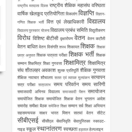
राष्ट्रीय शैक्षिक महासंघ
वरिष्ठता
राष्ट्रीय मतदाता दिवस
विज्ञप्ति
वार्षिक खेलकूद प्रतियोगिता
विकलांग
विज्ञान-
विद्यालय
वित्त एवं लेखाधिकारी
गणित शिक्षक भर्ती
विद्यालय प्रबंध समिति
विद्युतीकरण
विद्यालय पुरस्कार योजना
विरोध
वेतन
विशिष्ट बीटीसी
वृक्षारोपण
वेतन कटौती
शिक्षक
वेतन बाधित
वेतन विसंगति
शिकायत
शपथ
शिक्षक
शिक्षक भर्ती
शिक्षक पात्रता परीक्षा
शिक्षक
छात्र अनुपात
शिक्षामित्र
शिक्षामित्र
सम्मान
शिक्षमित्र
शिक्षा गुणवत्ता
संघ
शीतलहर अवकाश
शैक्षिक गुणवत्ता
शुल्क प्रतिपूर्ति
सत्यापन
शैक्षिक नवाचार
शौचालय
सतत एवं व्यापक मूल्यांकन
समय परिवर्तन
समय सारिणी
सत्र परीक्षा
सत्रलाभ
समायोजन
समाजवादी अभिनव विद्यालय
समाजवादी पेंशन
समायोजित शिक्षक
समायोजित शिक्षक वेतन भुगतान आदेश
समारोह
समीक्षा बैठक
सम्मान
सर्व शिक्षा अभियान
समेकित शिक्षा
सहसमन्वयक
साक्षर भारत मिशन
सातवां वेतन
सीटेट
सीबीएसई
सीसीएल
सेवानिवृति
सेवापुस्तिका
स्काउट-
स्थानांतरण
स्कूल
स्वच्छता
गाइड
हेल्पलाइन
हड़ताल