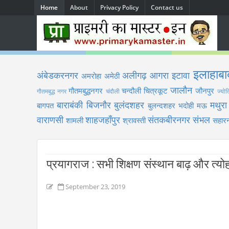
Home
About
Privacy Policy
Contact us
इलाहाबा
अंबेडकरनगर
अलीगढ़
आगरा
इटावा
अमरोहा
अमेठी
जालौन
गौतमबुद्धनगर
चन्दौली
चित्रकूट
जौनपुर
गौतमबुद्ध नगर
चंदौली
ज्योत
बाराबंकी
बिजनौर
बुलंदशहर
मथुरा
बागपत
बुलन्दशहर
भदोही
मऊ
वाराणसी
शाहजहाँपुर
संतकबीरनगर
संभल
शामली
श्रावस्ती
सहारन
प्रयागराज : सभी शिक्षण संस्थान बाढ़ और त्योह
September 23, 2019