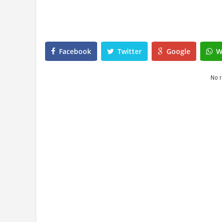
Facebook
Twitter
Google
W
No r