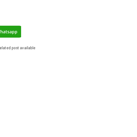
hatsapp
elated post available