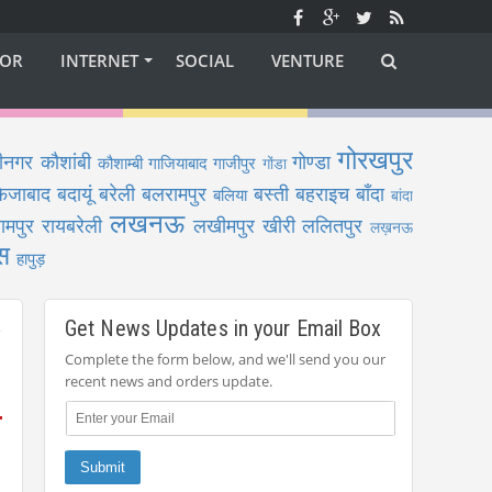
OR
INTERNET
SOCIAL
VENTURE
गोरखपुर
ीनगर
कौशांबी
गोण्डा
कौशाम्बी
गाजियाबाद
गाजीपुर
गोंडा
फैजाबाद
बदायूं
बरेली
बलरामपुर
बस्ती
बहराइच
बाँदा
बलिया
बांदा
लखनऊ
ामपुर
रायबरेली
लखीमपुर खीरी
ललितपुर
लख़नऊ
स
हापुड़
Get News Updates in your Email Box
Complete the form below, and we'll send you our
recent news and orders update.