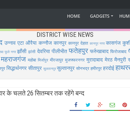
HOME
GADGETS
HUM
DISTRICT WISE NEWS
द
उन्नाव
एटा
औरैया
कन्नौज
कानपुर
कासगंज
कुश
कानपुर देहात
कानपुर नगर
फतेहपुर
झाँसी
देवरिया
पीलीभीत
फर्रुखाबाद
फिरोजाबाद
झांसी
िबा फुले नगर
महराजगंज
मुरादाबाद
मेरठ
मैनपुरी
र
महोबा
मीरजापुर
मुजफ्फरनगर
मिर्जापुर
हाथर
सिद्धार्थनगर
सीतापुर
सुल्तानपुर
हरदोई
पुर
सोनभद्र
हमीरपुर
सुलतानपुर
ार के चलते 26 सितम्बर तक रहेंगे बन्द