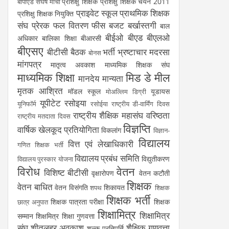
प्रशिक्षु शिक्षक
प्रशिक्षु शिक्षक चयन 2011
बीपीएड संघर्ष मोर्चा
प्राइवेट स्कूल
प्राथमिक शिक्षक
प्रशिक्षु शिक्षक नियुक्ति
संघ
प्रेरक
फल वितरण
फीस
बजट
बर्खास्तगी
बाल
बीईओ
बीएड
बीएलओ
अधिकार
बालिका शिक्षा
बीआरसी
बीएसए
बीटीसी
बैठक
भर्ती
भ्रष्टाचार
मदरसा
बोनस
मांगपत्र
मातृत्व अवकाश
माध्यमिक शिक्षक संघ
माध्यमिक शिक्षा
मिड डे मील
मानदेय
मान्यता
मृतक आश्रित
मॉडल स्कूल
यूडायस
मोअल्लिम डिग्री
यूपीटेट
रसोइया
यूनिफॉर्म
रसोईया
राष्ट्रीय डी-वार्मिंग दिवस
राष्ट्रीय शैक्षिक महासंघ
वरिष्ठता
राष्ट्रीय मतदाता दिवस
विज्ञप्ति
वार्षिक खेलकूद प्रतियोगिता
विकलांग
विज्ञान-
विद्यालय
वित्त एवं लेखाधिकारी
गणित शिक्षक भर्ती
विद्यालय प्रबंध समिति
विद्युतीकरण
विद्यालय पुरस्कार योजना
विरोध
वेतन
विशिष्ट बीटीसी
वृक्षारोपण
वेतन कटौती
शिक्षक
वेतन बाधित
वेतन विसंगति
शिकायत
शपथ
शिक्षक
शिक्षक भर्ती
शिक्षक पात्रता परीक्षा
शिक्षक
छात्र अनुपात
शिक्षामित्र
शिक्षामित्र
सम्मान
शिक्षमित्र
शिक्षा गुणवत्ता
संघ
शीतलहर अवकाश
शैक्षिक गुणवत्ता
शुल्क प्रतिपूर्ति