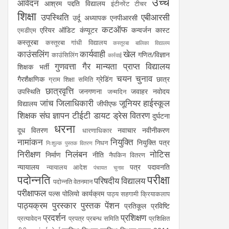
उच्च
आवेदन
आश्रम पद्दति विद्यालय
इंटीनरेंट टीचर
शिक्षा
उपस्थिति
एबीआरसी
उर्दू अध्यापक
एनपीआरसी
कटऑफ
एरियर
ऑडिट
कंप्यूटर
कन्वर्जन कास्ट
एमडीएम
कस्तूरबा
कस्तूरबा गांधी विद्यालय
कस्तूरबा बालिका विद्यालय
काउंसलिंग
कार्यवाही
खेल
गणित/विज्ञान
काउंसिलिंग
कार्रवाई
गुणवत्ता
गैर मान्यता प्राप्त विद्यालय
शिक्षक भर्ती
चयन
चुनाव
गैरशैक्षणिक
ग्रेडिंग
छात्र
ग्राम शिक्षा समिति
छात्रवृत्ति
उपस्थिति
जनगणना
जवाहर नवोदय
जन्मदिन
जांच
जिलाधिकारी
जूनियर हाईस्कूल
विद्यालय
जीपीएफ
शिक्षक संघ
ज्ञापन
टीईटी
डायट
ड्रेस वितरण
दुर्घटना
धरना
दूध वितरण
नवाचार
नवीनीकरण
धारणाधिकार
नामांकन
नियुक्ति
नियुक्ति पत्र
निधन
निःशुल्क पुस्तक वितरण
निरीक्षण
निलंबन
नोटिस
निर्माण
नीति
नैपकिन वितरण
न्यायालय
पत्र
पदावनति
न्यायालय आदेश
पंचायत चुनाव
पदोन्नति
परीक्षा
परिषदीय विद्यालय
पदोन्नति वेतनमान
परीक्षाफल
पल्स पोलियो कार्यक्रम
पाठ्य सहगामी क्रियाकलाप
पाठ्यक्रम
पुरस्कार
पुस्तक
पेंशन
प्रतिकूल प्रविष्टि
प्रदर्शन
प्रशिक्षण
प्रत्यावेदन
प्रपत्र
प्रबन्ध समिति
प्रशिक्षित