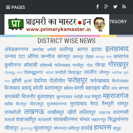
PAGES
CATEGORY
DISTRICT WISE NEWS
इलाहाबाद
अंबेडकरनगर
अलीगढ़
आगरा
इटावा
अमरोहा
अमेठी
उन्नाव
एटा
औरैया
कन्नौज
कानपुर
कासगंज
कानपुर देहात
कानपुर नगर
गोरखपुर
कुशीनगर
कौशांबी
गोण्डा
कौशाम्बी
गाजियाबाद
गाजीपुर
गोंडा
जालौन
गौतमबुद्धनगर
चन्दौली
चित्रकूट
जौनपुर
गौतमबुद्ध नगर
चंदौली
ज्योतिबा फुले
फतेहपुर
झाँसी
देवरिया
पीलीभीत
फर्रुखाबाद
फिरोजाबाद
झांसी
नगर
फैजाबाद
बदायूं
बरेली
बलरामपुर
बस्ती
बहराइच
बाँदा
बलिया
बागपत
बांदा
महराजगंज
बाराबंकी
बिजनौर
बुलंदशहर
मथुरा
बुलन्दशहर
भदोही
मऊ
मुरादाबाद
मेरठ
मैनपुरी
रामपुर
महोबा
मीरजापुर
मुजफ्फरनगर
मिर्जापुर
लखनऊ
रायबरेली
लखीमपुर खीरी
ललितपुर
वाराणसी
लख़नऊ
शाहजहाँपुर
संतकबीरनगर
संभल
सिद्धार्थनगर
शामली
श्रावस्ती
सहारनपुर
हाथरस
सीतापुर
सुल्तानपुर
हरदोई
सोनभद्र
हमीरपुर
हापुड़
सुलतानपुर