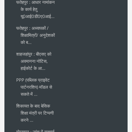
फतेहपुर : आधार नामांकन
के कार्य हेतु
यू0आई0डी0ए0आई...
फतेहपुर : अध्यापकों /
शिक्षामित्रों/ अनुदेशकों
को ब...
शाहजहांपुर : बीएसए को
अवमानना नोटिस,
हाईकोर्ट के आ...
PPP (पब्लिक प्राइवेट
पार्टनरशिप) मॉडल से
सकते में ...
शिकायत के बाद बेसिक
शिक्षा मंत्री पर टिप्पणी
करने ...
गोरखपुर : जांच में सच्चाई