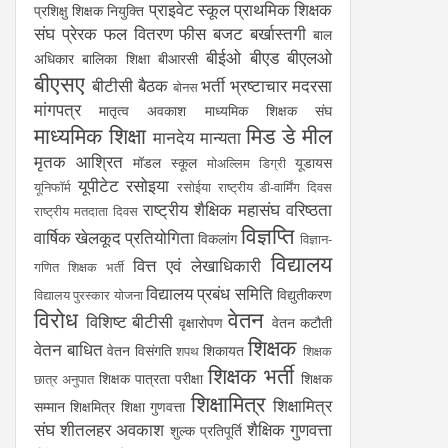
प्राइवेट स्कूल
प्राथमिक शिक्षक
प्रशिक्षु शिक्षक नियुक्ति
संघ
प्रेरक
फल वितरण
फीस
बजट
बर्खास्तगी
बाल
बीईओ
बीएड
बीएलओ
अधिकार
बालिका शिक्षा
बीआरसी
बीएसए
बीटीसी
बैठक
भर्ती
भ्रष्टाचार
मदरसा
बोनस
मांगपत्र
मातृत्व अवकाश
माध्यमिक शिक्षक संघ
माध्यमिक शिक्षा
मिड डे मील
मानदेय
मान्यता
मृतक आश्रित
मॉडल स्कूल
यूडायस
मोअल्लिम डिग्री
यूपीटेट
रसोइया
यूनिफॉर्म
रसोईया
राष्ट्रीय डी-वार्मिंग दिवस
राष्ट्रीय शैक्षिक महासंघ
वरिष्ठता
राष्ट्रीय मतदाता दिवस
विज्ञप्ति
वार्षिक खेलकूद प्रतियोगिता
विकलांग
विज्ञान-
विद्यालय
वित्त एवं लेखाधिकारी
गणित शिक्षक भर्ती
विद्यालय प्रबंध समिति
विद्युतीकरण
विद्यालय पुरस्कार योजना
विरोध
वेतन
विशिष्ट बीटीसी
वृक्षारोपण
वेतन कटौती
शिक्षक
वेतन बाधित
वेतन विसंगति
शिकायत
शपथ
शिक्षक
शिक्षक भर्ती
शिक्षक पात्रता परीक्षा
शिक्षक
छात्र अनुपात
शिक्षामित्र
शिक्षामित्र
सम्मान
शिक्षमित्र
शिक्षा गुणवत्ता
संघ
शीतलहर अवकाश
शैक्षिक गुणवत्ता
शुल्क प्रतिपूर्ति