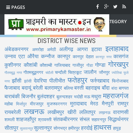
PAGES
CATEGORY
DISTRICT WISE NEWS
इलाहाबाद
अंबेडकरनगर
अलीगढ़
आगरा
इटावा
अमरोहा
अमेठी
उन्नाव
एटा
औरैया
कन्नौज
कानपुर
कासगंज
कानपुर देहात
कानपुर नगर
गोरखपुर
कुशीनगर
कौशांबी
गोण्डा
कौशाम्बी
गाजियाबाद
गाजीपुर
गोंडा
जालौन
गौतमबुद्धनगर
चन्दौली
चित्रकूट
जौनपुर
गौतमबुद्ध नगर
चंदौली
ज्योतिबा फुले
फतेहपुर
झाँसी
देवरिया
पीलीभीत
फर्रुखाबाद
फिरोजाबाद
झांसी
नगर
फैजाबाद
बदायूं
बरेली
बलरामपुर
बस्ती
बहराइच
बाँदा
बलिया
बागपत
बांदा
महराजगंज
बाराबंकी
बिजनौर
बुलंदशहर
मथुरा
बुलन्दशहर
भदोही
मऊ
मुरादाबाद
मेरठ
मैनपुरी
रामपुर
महोबा
मीरजापुर
मुजफ्फरनगर
मिर्जापुर
लखनऊ
रायबरेली
लखीमपुर खीरी
ललितपुर
वाराणसी
लख़नऊ
शाहजहाँपुर
संतकबीरनगर
संभल
सिद्धार्थनगर
शामली
श्रावस्ती
सहारनपुर
हाथरस
सीतापुर
सुल्तानपुर
हरदोई
सोनभद्र
हमीरपुर
हापुड़
सुलतानपुर