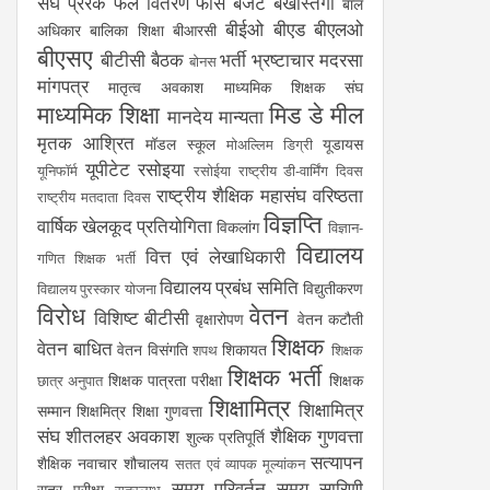
संघ
प्रेरक
फल वितरण
फीस
बजट
बर्खास्तगी
बाल
बीईओ
बीएड
बीएलओ
अधिकार
बालिका शिक्षा
बीआरसी
बीएसए
बीटीसी
बैठक
भर्ती
भ्रष्टाचार
मदरसा
बोनस
मांगपत्र
मातृत्व अवकाश
माध्यमिक शिक्षक संघ
माध्यमिक शिक्षा
मिड डे मील
मानदेय
मान्यता
मृतक आश्रित
मॉडल स्कूल
यूडायस
मोअल्लिम डिग्री
यूपीटेट
रसोइया
यूनिफॉर्म
रसोईया
राष्ट्रीय डी-वार्मिंग दिवस
राष्ट्रीय शैक्षिक महासंघ
वरिष्ठता
राष्ट्रीय मतदाता दिवस
विज्ञप्ति
वार्षिक खेलकूद प्रतियोगिता
विकलांग
विज्ञान-
विद्यालय
वित्त एवं लेखाधिकारी
गणित शिक्षक भर्ती
विद्यालय प्रबंध समिति
विद्युतीकरण
विद्यालय पुरस्कार योजना
विरोध
वेतन
विशिष्ट बीटीसी
वृक्षारोपण
वेतन कटौती
शिक्षक
वेतन बाधित
वेतन विसंगति
शिकायत
शपथ
शिक्षक
शिक्षक भर्ती
शिक्षक पात्रता परीक्षा
शिक्षक
छात्र अनुपात
शिक्षामित्र
शिक्षामित्र
सम्मान
शिक्षमित्र
शिक्षा गुणवत्ता
संघ
शीतलहर अवकाश
शैक्षिक गुणवत्ता
शुल्क प्रतिपूर्ति
सत्यापन
शैक्षिक नवाचार
शौचालय
सतत एवं व्यापक मूल्यांकन
समय परिवर्तन
समय सारिणी
सत्र परीक्षा