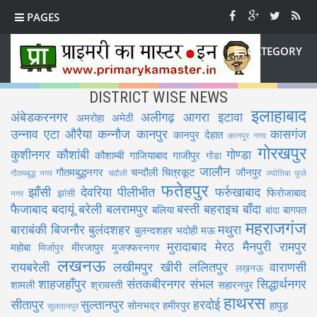
PAGES
CATEGORY
DISTRICT WISE NEWS
इलाहाबाद
अंबेडकरनगर
अलीगढ़
आगरा
इटावा
अमरोहा
अमेठी
उन्नाव
एटा
औरैया
कन्नौज
कानपुर
कासगंज
कानपुर देहात
कानपुर नगर
गोरखपुर
कुशीनगर
कौशांबी
गोण्डा
कौशाम्बी
गाजियाबाद
गाजीपुर
गोंडा
जालौन
गौतमबुद्धनगर
चन्दौली
चित्रकूट
जौनपुर
गौतमबुद्ध नगर
चंदौली
ज्योतिबा फुले
फतेहपुर
झाँसी
देवरिया
पीलीभीत
फर्रुखाबाद
फिरोजाबाद
झांसी
नगर
फैजाबाद
बदायूं
बरेली
बलरामपुर
बस्ती
बहराइच
बाँदा
बलिया
बागपत
बांदा
महराजगंज
बाराबंकी
बिजनौर
बुलंदशहर
मथुरा
बुलन्दशहर
भदोही
मऊ
मुरादाबाद
मेरठ
मैनपुरी
रामपुर
महोबा
मीरजापुर
मुजफ्फरनगर
मिर्जापुर
लखनऊ
रायबरेली
लखीमपुर खीरी
ललितपुर
वाराणसी
लख़नऊ
शाहजहाँपुर
संतकबीरनगर
संभल
सिद्धार्थनगर
शामली
श्रावस्ती
सहारनपुर
हाथरस
सीतापुर
सुल्तानपुर
हरदोई
सोनभद्र
हमीरपुर
हापुड़
सुलतानपुर