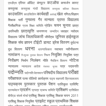
कटऑफ
एरियर
ऑडिट
कंप्यूटर
कन्वर्जन कास्ट
एमडीएम
कस्तूरबा
कस्तूरबा गांधी विद्यालय
कस्तूरबा बालिका विद्यालय
काउंसलिंग
कार्यवाही
खेल
गणित/विज्ञान
काउंसिलिंग
कार्रवाई
गुणवत्ता
गैर मान्यता प्राप्त विद्यालय
शिक्षक भर्ती
चयन
चुनाव
गैरशैक्षणिक
ग्रेडिंग
छात्र
ग्राम शिक्षा समिति
छात्रवृत्ति
उपस्थिति
जनगणना
जवाहर नवोदय
जन्मदिन
जांच
जिलाधिकारी
जूनियर हाईस्कूल
विद्यालय
जीपीएफ
शिक्षक संघ
ज्ञापन
टीईटी
डायट
ड्रेस वितरण
दुर्घटना
धरना
दूध वितरण
नवाचार
नवीनीकरण
धारणाधिकार
नामांकन
नियुक्ति
नियुक्ति पत्र
निधन
निःशुल्क पुस्तक वितरण
निरीक्षण
निलंबन
नोटिस
निर्माण
नीति
नैपकिन वितरण
न्यायालय
पत्र
पदावनति
न्यायालय आदेश
पंचायत चुनाव
पदोन्नति
परीक्षा
परिषदीय विद्यालय
पदोन्नति वेतनमान
परीक्षाफल
पल्स पोलियो कार्यक्रम
पाठ्य सहगामी क्रियाकलाप
पाठ्यक्रम
पुरस्कार
पुस्तक
पेंशन
प्रतिकूल प्रविष्टि
प्रदर्शन
प्रशिक्षण
प्रत्यावेदन
प्रपत्र
प्रबन्ध समिति
प्रशिक्षित
प्रशिक्षु शिक्षक
प्रशिक्षु शिक्षक चयन 2011
बीपीएड संघर्ष मोर्चा
प्राइवेट स्कूल
प्राथमिक शिक्षक
प्रशिक्षु शिक्षक नियुक्ति