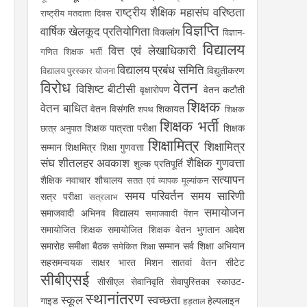
राष्ट्रीय शैक्षिक महासंघ
वरिष्ठता
राष्ट्रीय मतदाता दिवस
विज्ञप्ति
वार्षिक खेलकूद प्रतियोगिता
विकलांग
विज्ञान-
विद्यालय
वित्त एवं लेखाधिकारी
गणित शिक्षक भर्ती
विद्यालय प्रबंध समिति
विद्युतीकरण
विद्यालय पुरस्कार योजना
विरोध
वेतन
विशिष्ट बीटीसी
वृक्षारोपण
वेतन कटौती
शिक्षक
वेतन बाधित
वेतन विसंगति
शिकायत
शपथ
शिक्षक
शिक्षक भर्ती
शिक्षक पात्रता परीक्षा
शिक्षक
छात्र अनुपात
शिक्षामित्र
शिक्षामित्र
सम्मान
शिक्षमित्र
शिक्षा गुणवत्ता
संघ
शीतलहर अवकाश
शैक्षिक गुणवत्ता
शुल्क प्रतिपूर्ति
सत्यापन
शैक्षिक नवाचार
शौचालय
सतत एवं व्यापक मूल्यांकन
समय परिवर्तन
समय सारिणी
सत्र परीक्षा
सत्रलाभ
समायोजन
समाजवादी अभिनव विद्यालय
समाजवादी पेंशन
समायोजित शिक्षक
समायोजित शिक्षक वेतन भुगतान आदेश
समारोह
समीक्षा बैठक
सम्मान
सर्व शिक्षा अभियान
समेकित शिक्षा
सहसमन्वयक
साक्षर भारत मिशन
सातवां वेतन
सीटेट
सीबीएसई
सीसीएल
सेवानिवृति
सेवापुस्तिका
स्काउट-
स्थानांतरण
स्कूल
स्वच्छता
गाइड
हेल्पलाइन
हड़ताल