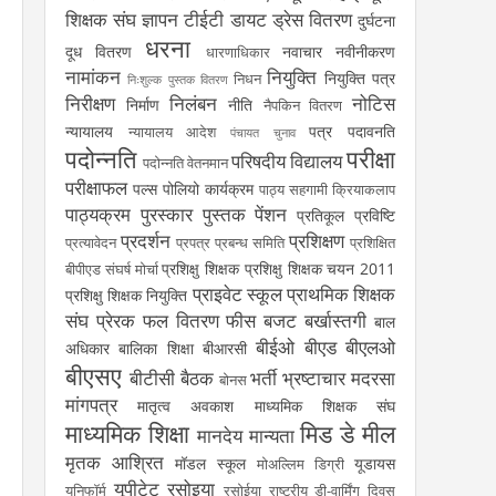
शिक्षक संघ
ज्ञापन
टीईटी
डायट
ड्रेस वितरण
दुर्घटना
धरना
दूध वितरण
नवाचार
नवीनीकरण
धारणाधिकार
नामांकन
नियुक्ति
नियुक्ति पत्र
निधन
निःशुल्क पुस्तक वितरण
निरीक्षण
निलंबन
नोटिस
निर्माण
नीति
नैपकिन वितरण
न्यायालय
पत्र
पदावनति
न्यायालय आदेश
पंचायत चुनाव
पदोन्नति
परीक्षा
परिषदीय विद्यालय
पदोन्नति वेतनमान
परीक्षाफल
पल्स पोलियो कार्यक्रम
पाठ्य सहगामी क्रियाकलाप
पाठ्यक्रम
पुरस्कार
पुस्तक
पेंशन
प्रतिकूल प्रविष्टि
प्रदर्शन
प्रशिक्षण
प्रत्यावेदन
प्रपत्र
प्रबन्ध समिति
प्रशिक्षित
प्रशिक्षु शिक्षक
प्रशिक्षु शिक्षक चयन 2011
बीपीएड संघर्ष मोर्चा
प्राइवेट स्कूल
प्राथमिक शिक्षक
प्रशिक्षु शिक्षक नियुक्ति
संघ
प्रेरक
फल वितरण
फीस
बजट
बर्खास्तगी
बाल
बीईओ
बीएड
बीएलओ
अधिकार
बालिका शिक्षा
बीआरसी
बीएसए
बीटीसी
बैठक
भर्ती
भ्रष्टाचार
मदरसा
बोनस
मांगपत्र
मातृत्व अवकाश
माध्यमिक शिक्षक संघ
माध्यमिक शिक्षा
मिड डे मील
मानदेय
मान्यता
मृतक आश्रित
मॉडल स्कूल
यूडायस
मोअल्लिम डिग्री
यूपीटेट
रसोइया
यूनिफॉर्म
रसोईया
राष्ट्रीय डी-वार्मिंग दिवस