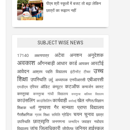
पीएम श्री स्कूलों में बजट तो बढ़ा लेकिन
छात्रों का रूझान नहीं
SUBJECT WISE NEWS
अटेवा
अनशन
अनुदेशक
17140
अक्षयपात्र
अवकाश
आँगनबाड़ी
आधार कार्ड
आरटीई
आयकर
उच्च
आवेदन
आश्रम पद्दति विद्यालय
इंटीनरेंट टीचर
शिक्षा
उपस्थिति
एबीआरसी
उर्दू अध्यापक
एनपीआरसी
कटऑफ
एरियर
ऑडिट
कंप्यूटर
कन्वर्जन कास्ट
एमडीएम
कस्तूरबा
कस्तूरबा गांधी विद्यालय
कस्तूरबा बालिका विद्यालय
काउंसलिंग
कार्यवाही
खेल
गणित/विज्ञान
काउंसिलिंग
कार्रवाई
गुणवत्ता
गैर मान्यता प्राप्त विद्यालय
शिक्षक भर्ती
चयन
चुनाव
गैरशैक्षणिक
ग्रेडिंग
छात्र
ग्राम शिक्षा समिति
छात्रवृत्ति
उपस्थिति
जनगणना
जवाहर नवोदय
जन्मदिन
जांच
जिलाधिकारी
जूनियर हाईस्कूल
विद्यालय
जीपीएफ