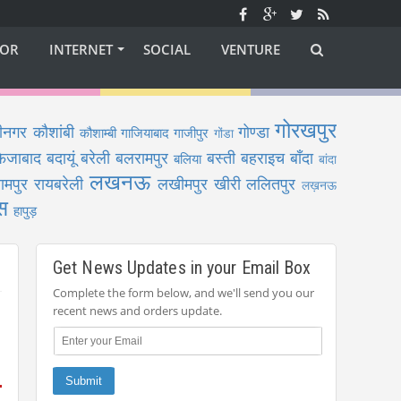
OR
INTERNET
SOCIAL
VENTURE
गोरखपुर
ीनगर
कौशांबी
गोण्डा
कौशाम्बी
गाजियाबाद
गाजीपुर
गोंडा
फैजाबाद
बदायूं
बरेली
बलरामपुर
बस्ती
बहराइच
बाँदा
बलिया
बांदा
लखनऊ
ामपुर
रायबरेली
लखीमपुर खीरी
ललितपुर
लख़नऊ
स
हापुड़
Get News Updates in your Email Box
Complete the form below, and we'll send you our
recent news and orders update.