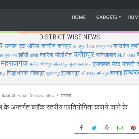
HOME
GADGETS
HUM
DISTRICT WISE NEWS
द
उन्नाव
एटा
औरैया
कन्नौज
कानपुर
कासगंज
कुश
कानपुर देहात
कानपुर नगर
फतेहपुर
झाँसी
देवरिया
पीलीभीत
फर्रुखाबाद
फिरोजाबाद
झांसी
िबा फुले नगर
महराजगंज
मुरादाबाद
मेरठ
मैनपुरी
र
महोबा
मीरजापुर
मुजफ्फरनगर
मिर्जापुर
हाथर
सिद्धार्थनगर
सीतापुर
सुल्तानपुर
हरदोई
पुर
सोनभद्र
हमीरपुर
सुलतानपुर
 | Basic Shiksha | Shikshamitra
हाथरस
 के अन्तर्गत ब्लॉक स्तरीय प्रतियोगिता कराये जाने के