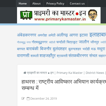
Home
About
Privacy Policy
Contact us
इलाहाबा
अंबेडकरनगर
अलीगढ़
आगरा
इटावा
अमरोहा
अमेठी
जालौन
गौतमबुद्धनगर
चन्दौली
चित्रकूट
जौनपुर
गौतमबुद्ध नगर
चंदौली
ज्योत
बाराबंकी
बिजनौर
बुलंदशहर
मथुरा
बागपत
बुलन्दशहर
भदोही
मऊ
वाराणसी
शाहजहाँपुर
संतकबीरनगर
संभल
शामली
श्रावस्ती
सहारन
प्राइमरी का मास्टर ● इन | Primary Ka Master | District News
हाथरस : राष्ट्रीय आविष्कार अभियान कार्यक्रम
सम्बन्ध में
December 24, 2019