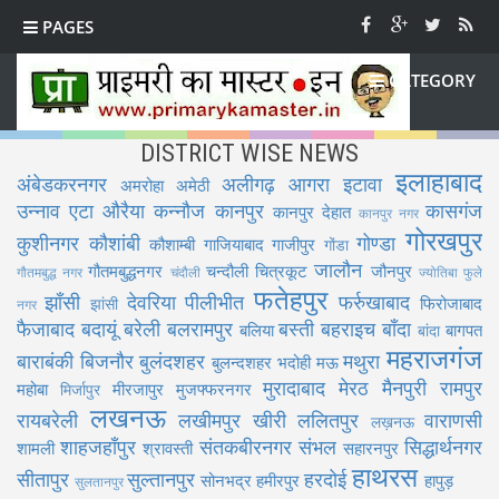
PAGES
CATEGORY
DISTRICT WISE NEWS
इलाहाबाद
अंबेडकरनगर
अलीगढ़
आगरा
इटावा
अमरोहा
अमेठी
उन्नाव
एटा
औरैया
कन्नौज
कानपुर
कासगंज
कानपुर देहात
कानपुर नगर
गोरखपुर
कुशीनगर
कौशांबी
गोण्डा
कौशाम्बी
गाजियाबाद
गाजीपुर
गोंडा
जालौन
गौतमबुद्धनगर
चन्दौली
चित्रकूट
जौनपुर
गौतमबुद्ध नगर
चंदौली
ज्योतिबा फुले
फतेहपुर
झाँसी
देवरिया
पीलीभीत
फर्रुखाबाद
फिरोजाबाद
झांसी
नगर
फैजाबाद
बदायूं
बरेली
बलरामपुर
बस्ती
बहराइच
बाँदा
बलिया
बागपत
बांदा
महराजगंज
बाराबंकी
बिजनौर
बुलंदशहर
मथुरा
बुलन्दशहर
भदोही
मऊ
मुरादाबाद
मेरठ
मैनपुरी
रामपुर
महोबा
मीरजापुर
मुजफ्फरनगर
मिर्जापुर
लखनऊ
रायबरेली
लखीमपुर खीरी
ललितपुर
वाराणसी
लख़नऊ
शाहजहाँपुर
संतकबीरनगर
संभल
सिद्धार्थनगर
शामली
श्रावस्ती
सहारनपुर
हाथरस
सीतापुर
सुल्तानपुर
हरदोई
सोनभद्र
हमीरपुर
हापुड़
सुलतानपुर