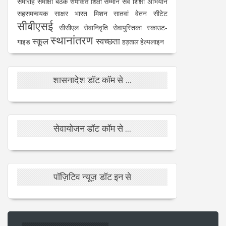
समारोह
समीक्षा बैठक
सम्मान
सर्व शिक्षा अभियान
समेकित शिक्षा
सहसमन्वयक
साक्षर भारत मिशन
सातवां वेतन
सीटेट
सीबीएसई
सीसीएल
सेवानिवृति
सेवापुस्तिका
स्काउट-
स्थानांतरण
स्कूल
स्वच्छता
गाइड
हेल्पलाइन
हड़ताल
शासनादेश डॉट कॉम से ...
सेवायोजन डॉट कॉम से ...
पॉज़िटिव न्यूज़ डॉट इन से