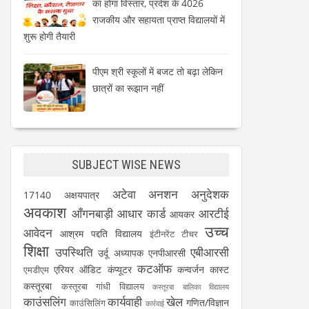
का होगा विस्तार, प्रदेश के 4026
राजकीय और सहायता प्राप्त विद्यालयों में
शुरू होगी तैयारी
पीएम श्री स्कूलों में बजट तो बढ़ा लेकिन
छात्रों का रूझान नहीं
SUBJECT WISE NEWS
अटेवा
अनशन
अनुदेशक
17140
अक्षयपात्र
अवकाश
आँगनबाड़ी
आधार कार्ड
आरटीई
आयकर
उच्च
आवेदन
आश्रम पद्दति विद्यालय
इंटीनरेंट टीचर
शिक्षा
उपस्थिति
एबीआरसी
उर्दू अध्यापक
एनपीआरसी
कटऑफ
एरियर
ऑडिट
कंप्यूटर
कन्वर्जन कास्ट
एमडीएम
कस्तूरबा
कस्तूरबा गांधी विद्यालय
कस्तूरबा बालिका विद्यालय
काउंसलिंग
कार्यवाही
खेल
गणित/विज्ञान
काउंसिलिंग
कार्रवाई