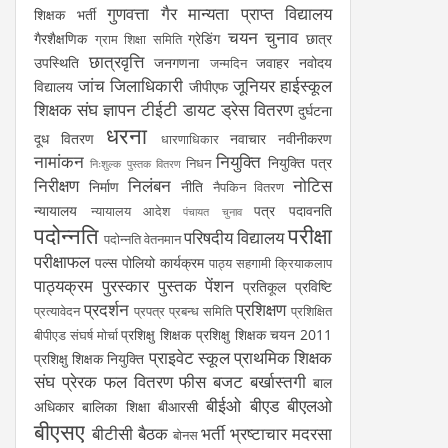
गुणवत्ता
गैर मान्यता प्राप्त विद्यालय
शिक्षक भर्ती
चयन
चुनाव
गैरशैक्षणिक
ग्रेडिंग
छात्र
ग्राम शिक्षा समिति
छात्रवृत्ति
उपस्थिति
जनगणना
जवाहर नवोदय
जन्मदिन
जांच
जिलाधिकारी
जूनियर हाईस्कूल
विद्यालय
जीपीएफ
शिक्षक संघ
ज्ञापन
टीईटी
डायट
ड्रेस वितरण
दुर्घटना
धरना
दूध वितरण
नवाचार
नवीनीकरण
धारणाधिकार
नामांकन
नियुक्ति
नियुक्ति पत्र
निधन
निःशुल्क पुस्तक वितरण
निरीक्षण
निलंबन
नोटिस
निर्माण
नीति
नैपकिन वितरण
न्यायालय
पत्र
पदावनति
न्यायालय आदेश
पंचायत चुनाव
पदोन्नति
परीक्षा
परिषदीय विद्यालय
पदोन्नति वेतनमान
परीक्षाफल
पल्स पोलियो कार्यक्रम
पाठ्य सहगामी क्रियाकलाप
पाठ्यक्रम
पुरस्कार
पुस्तक
पेंशन
प्रतिकूल प्रविष्टि
प्रदर्शन
प्रशिक्षण
प्रत्यावेदन
प्रपत्र
प्रबन्ध समिति
प्रशिक्षित
प्रशिक्षु शिक्षक
प्रशिक्षु शिक्षक चयन 2011
बीपीएड संघर्ष मोर्चा
प्राइवेट स्कूल
प्राथमिक शिक्षक
प्रशिक्षु शिक्षक नियुक्ति
संघ
प्रेरक
फल वितरण
फीस
बजट
बर्खास्तगी
बाल
बीईओ
बीएड
बीएलओ
अधिकार
बालिका शिक्षा
बीआरसी
बीएसए
बीटीसी
बैठक
भर्ती
भ्रष्टाचार
मदरसा
बोनस