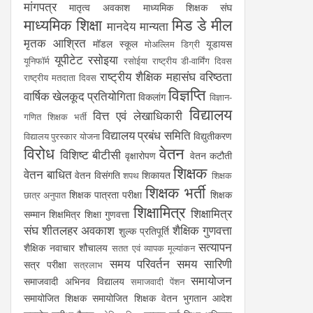
मांगपत्र
मातृत्व अवकाश
माध्यमिक शिक्षक संघ
माध्यमिक शिक्षा
मिड डे मील
मानदेय
मान्यता
मृतक आश्रित
मॉडल स्कूल
यूडायस
मोअल्लिम डिग्री
यूपीटेट
रसोइया
यूनिफॉर्म
रसोईया
राष्ट्रीय डी-वार्मिंग दिवस
राष्ट्रीय शैक्षिक महासंघ
वरिष्ठता
राष्ट्रीय मतदाता दिवस
विज्ञप्ति
वार्षिक खेलकूद प्रतियोगिता
विकलांग
विज्ञान-
विद्यालय
वित्त एवं लेखाधिकारी
गणित शिक्षक भर्ती
विद्यालय प्रबंध समिति
विद्युतीकरण
विद्यालय पुरस्कार योजना
विरोध
वेतन
विशिष्ट बीटीसी
वृक्षारोपण
वेतन कटौती
शिक्षक
वेतन बाधित
वेतन विसंगति
शिकायत
शपथ
शिक्षक
शिक्षक भर्ती
शिक्षक पात्रता परीक्षा
शिक्षक
छात्र अनुपात
शिक्षामित्र
शिक्षामित्र
सम्मान
शिक्षमित्र
शिक्षा गुणवत्ता
संघ
शीतलहर अवकाश
शैक्षिक गुणवत्ता
शुल्क प्रतिपूर्ति
सत्यापन
शैक्षिक नवाचार
शौचालय
सतत एवं व्यापक मूल्यांकन
समय परिवर्तन
समय सारिणी
सत्र परीक्षा
सत्रलाभ
समायोजन
समाजवादी अभिनव विद्यालय
समाजवादी पेंशन
समायोजित शिक्षक
समायोजित शिक्षक वेतन भुगतान आदेश