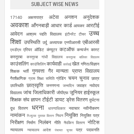
SUBJECT WISE NEWS
अटेवा
अनशन
अनुदेशक
17140
अक्षयपात्र
अवकाश
आँगनबाड़ी
आधार कार्ड
आरटीई
आयकर
उच्च
आवेदन
आश्रम पद्दति विद्यालय
इंटीनरेंट टीचर
शिक्षा
उपस्थिति
एबीआरसी
उर्दू अध्यापक
एनपीआरसी
कटऑफ
एरियर
ऑडिट
कंप्यूटर
कन्वर्जन कास्ट
एमडीएम
कस्तूरबा
कस्तूरबा गांधी विद्यालय
कस्तूरबा बालिका विद्यालय
काउंसलिंग
कार्यवाही
खेल
गणित/विज्ञान
काउंसिलिंग
कार्रवाई
गुणवत्ता
गैर मान्यता प्राप्त विद्यालय
शिक्षक भर्ती
चयन
चुनाव
गैरशैक्षणिक
ग्रेडिंग
छात्र
ग्राम शिक्षा समिति
छात्रवृत्ति
उपस्थिति
जनगणना
जवाहर नवोदय
जन्मदिन
जांच
जिलाधिकारी
जूनियर हाईस्कूल
विद्यालय
जीपीएफ
शिक्षक संघ
ज्ञापन
टीईटी
डायट
ड्रेस वितरण
दुर्घटना
धरना
दूध वितरण
नवाचार
नवीनीकरण
धारणाधिकार
नामांकन
नियुक्ति
नियुक्ति पत्र
निधन
निःशुल्क पुस्तक वितरण
निरीक्षण
निलंबन
नोटिस
निर्माण
नीति
नैपकिन वितरण
न्यायालय
पत्र
पदावनति
न्यायालय आदेश
पंचायत चुनाव