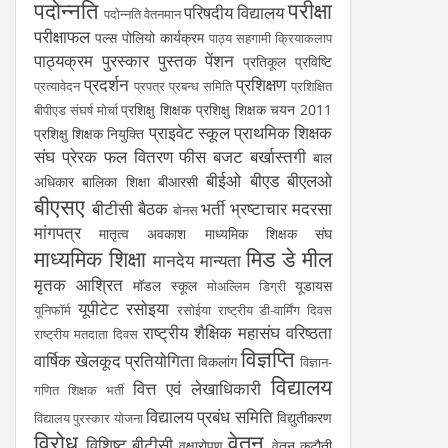
पदोन्नति
परीक्षा
परिषदीय विद्यालय
पदोन्नति वेतनमान
परीक्षाफल
पल्स पोलियो कार्यक्रम
पाठ्य सहगामी क्रियाकलाप
पाठ्यक्रम
पुरस्कार
पुस्तक
पेंशन
प्रतिकूल प्रविष्टि
प्रदर्शन
प्रशिक्षण
प्रत्यावेदन
प्रपत्र
प्रबन्ध समिति
प्रशिक्षित
प्रशिक्षु शिक्षक
प्रशिक्षु शिक्षक चयन 2011
बीपीएड संघर्ष मोर्चा
प्राइवेट स्कूल
प्राथमिक शिक्षक
प्रशिक्षु शिक्षक नियुक्ति
संघ
प्रेरक
फल वितरण
फीस
बजट
बर्खास्तगी
बाल
बीईओ
बीएड
बीएलओ
अधिकार
बालिका शिक्षा
बीआरसी
बीएसए
बीटीसी
बैठक
भर्ती
भ्रष्टाचार
मदरसा
बोनस
मांगपत्र
मातृत्व अवकाश
माध्यमिक शिक्षक संघ
माध्यमिक शिक्षा
मिड डे मील
मानदेय
मान्यता
मृतक आश्रित
मॉडल स्कूल
यूडायस
मोअल्लिम डिग्री
यूपीटेट
रसोइया
यूनिफॉर्म
रसोईया
राष्ट्रीय डी-वार्मिंग दिवस
राष्ट्रीय शैक्षिक महासंघ
वरिष्ठता
राष्ट्रीय मतदाता दिवस
विज्ञप्ति
वार्षिक खेलकूद प्रतियोगिता
विकलांग
विज्ञान-
विद्यालय
वित्त एवं लेखाधिकारी
गणित शिक्षक भर्ती
विद्यालय प्रबंध समिति
विद्युतीकरण
विद्यालय पुरस्कार योजना
विरोध
वेतन
विशिष्ट बीटीसी
वृक्षारोपण
वेतन कटौती