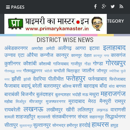
PAGES
CATEGORY
DISTRICT WISE NEWS
इलाहाबाद
अंबेडकरनगर
अलीगढ़
आगरा
इटावा
अमरोहा
अमेठी
उन्नाव
एटा
औरैया
कन्नौज
कानपुर
कासगंज
कानपुर देहात
कानपुर नगर
गोरखपुर
कुशीनगर
कौशांबी
गोण्डा
कौशाम्बी
गाजियाबाद
गाजीपुर
गोंडा
जालौन
गौतमबुद्धनगर
चन्दौली
चित्रकूट
जौनपुर
गौतमबुद्ध नगर
चंदौली
ज्योतिबा फुले
फतेहपुर
झाँसी
देवरिया
पीलीभीत
फर्रुखाबाद
फिरोजाबाद
झांसी
नगर
फैजाबाद
बदायूं
बरेली
बलरामपुर
बस्ती
बहराइच
बाँदा
बलिया
बागपत
बांदा
महराजगंज
बाराबंकी
बिजनौर
बुलंदशहर
मथुरा
बुलन्दशहर
भदोही
मऊ
मुरादाबाद
मेरठ
मैनपुरी
रामपुर
महोबा
मीरजापुर
मुजफ्फरनगर
मिर्जापुर
लखनऊ
रायबरेली
लखीमपुर खीरी
ललितपुर
वाराणसी
लख़नऊ
शाहजहाँपुर
संतकबीरनगर
संभल
सिद्धार्थनगर
शामली
श्रावस्ती
सहारनपुर
हाथरस
सीतापुर
सुल्तानपुर
हरदोई
सोनभद्र
हमीरपुर
हापुड़
सुलतानपुर