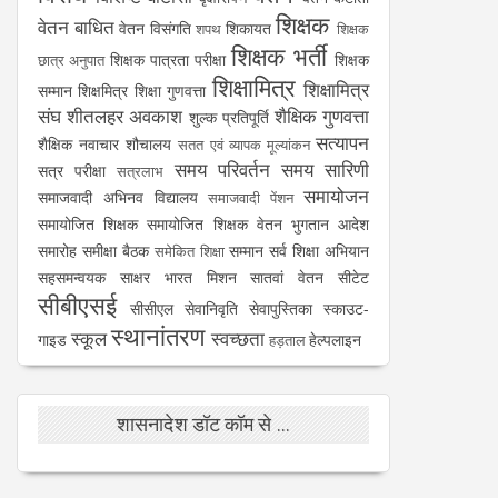
शिक्षक
वेतन बाधित
वेतन विसंगति
शिकायत
शपथ
शिक्षक
शिक्षक भर्ती
शिक्षक पात्रता परीक्षा
शिक्षक
छात्र अनुपात
शिक्षामित्र
शिक्षामित्र
सम्मान
शिक्षमित्र
शिक्षा गुणवत्ता
संघ
शीतलहर अवकाश
शैक्षिक गुणवत्ता
शुल्क प्रतिपूर्ति
सत्यापन
शैक्षिक नवाचार
शौचालय
सतत एवं व्यापक मूल्यांकन
समय परिवर्तन
समय सारिणी
सत्र परीक्षा
सत्रलाभ
समायोजन
समाजवादी अभिनव विद्यालय
समाजवादी पेंशन
समायोजित शिक्षक
समायोजित शिक्षक वेतन भुगतान आदेश
समारोह
समीक्षा बैठक
सम्मान
सर्व शिक्षा अभियान
समेकित शिक्षा
सहसमन्वयक
साक्षर भारत मिशन
सातवां वेतन
सीटेट
सीबीएसई
सीसीएल
सेवानिवृति
सेवापुस्तिका
स्काउट-
स्थानांतरण
स्कूल
स्वच्छता
गाइड
हेल्पलाइन
हड़ताल
शासनादेश डॉट कॉम से ...