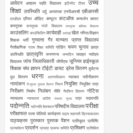
उच्च
आवेदन
आश्रम पद्दति विद्यालय
इंटीनरेंट टीचर
शिक्षा
उपस्थिति
एबीआरसी
उर्दू अध्यापक
एनपीआरसी
कटऑफ
एरियर
ऑडिट
कंप्यूटर
कन्वर्जन कास्ट
एमडीएम
कस्तूरबा
कस्तूरबा गांधी विद्यालय
कस्तूरबा बालिका विद्यालय
काउंसलिंग
कार्यवाही
खेल
गणित/विज्ञान
काउंसिलिंग
कार्रवाई
गुणवत्ता
गैर मान्यता प्राप्त विद्यालय
शिक्षक भर्ती
चयन
चुनाव
गैरशैक्षणिक
ग्रेडिंग
छात्र
ग्राम शिक्षा समिति
छात्रवृत्ति
उपस्थिति
जनगणना
जवाहर नवोदय
जन्मदिन
जांच
जिलाधिकारी
जूनियर हाईस्कूल
विद्यालय
जीपीएफ
शिक्षक संघ
ज्ञापन
टीईटी
डायट
ड्रेस वितरण
दुर्घटना
धरना
दूध वितरण
नवाचार
नवीनीकरण
धारणाधिकार
नामांकन
नियुक्ति
नियुक्ति पत्र
निधन
निःशुल्क पुस्तक वितरण
निरीक्षण
निलंबन
नोटिस
निर्माण
नीति
नैपकिन वितरण
न्यायालय
पत्र
पदावनति
न्यायालय आदेश
पंचायत चुनाव
पदोन्नति
परीक्षा
परिषदीय विद्यालय
पदोन्नति वेतनमान
परीक्षाफल
पल्स पोलियो कार्यक्रम
पाठ्य सहगामी क्रियाकलाप
पाठ्यक्रम
पुरस्कार
पुस्तक
पेंशन
प्रतिकूल प्रविष्टि
प्रदर्शन
प्रशिक्षण
प्रत्यावेदन
प्रपत्र
प्रबन्ध समिति
प्रशिक्षित