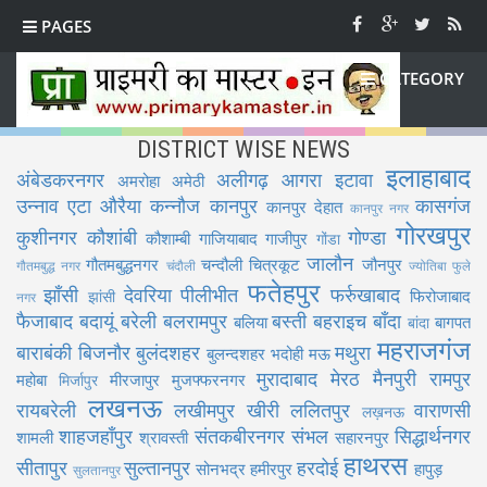
PAGES
CATEGORY
DISTRICT WISE NEWS
इलाहाबाद
अंबेडकरनगर
अलीगढ़
आगरा
इटावा
अमरोहा
अमेठी
उन्नाव
एटा
औरैया
कन्नौज
कानपुर
कासगंज
कानपुर देहात
कानपुर नगर
गोरखपुर
कुशीनगर
कौशांबी
गोण्डा
कौशाम्बी
गाजियाबाद
गाजीपुर
गोंडा
जालौन
गौतमबुद्धनगर
चन्दौली
चित्रकूट
जौनपुर
गौतमबुद्ध नगर
चंदौली
ज्योतिबा फुले
फतेहपुर
झाँसी
देवरिया
पीलीभीत
फर्रुखाबाद
फिरोजाबाद
झांसी
नगर
फैजाबाद
बदायूं
बरेली
बलरामपुर
बस्ती
बहराइच
बाँदा
बलिया
बागपत
बांदा
महराजगंज
बाराबंकी
बिजनौर
बुलंदशहर
मथुरा
बुलन्दशहर
भदोही
मऊ
मुरादाबाद
मेरठ
मैनपुरी
रामपुर
महोबा
मीरजापुर
मुजफ्फरनगर
मिर्जापुर
लखनऊ
रायबरेली
लखीमपुर खीरी
ललितपुर
वाराणसी
लख़नऊ
शाहजहाँपुर
संतकबीरनगर
संभल
सिद्धार्थनगर
शामली
श्रावस्ती
सहारनपुर
हाथरस
सीतापुर
सुल्तानपुर
हरदोई
सोनभद्र
हमीरपुर
हापुड़
सुलतानपुर