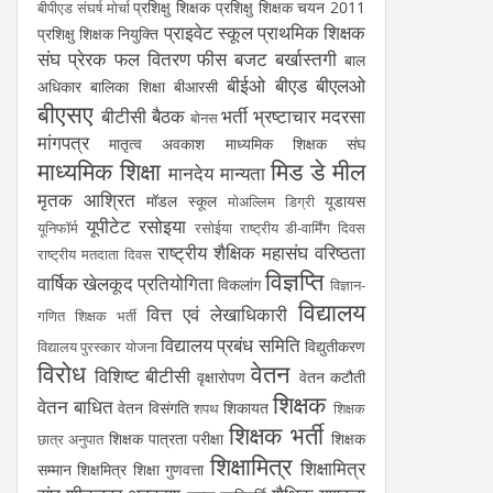
प्रशिक्षु शिक्षक
प्रशिक्षु शिक्षक चयन 2011
बीपीएड संघर्ष मोर्चा
प्राइवेट स्कूल
प्राथमिक शिक्षक
प्रशिक्षु शिक्षक नियुक्ति
संघ
प्रेरक
फल वितरण
फीस
बजट
बर्खास्तगी
बाल
बीईओ
बीएड
बीएलओ
अधिकार
बालिका शिक्षा
बीआरसी
बीएसए
बीटीसी
बैठक
भर्ती
भ्रष्टाचार
मदरसा
बोनस
मांगपत्र
मातृत्व अवकाश
माध्यमिक शिक्षक संघ
माध्यमिक शिक्षा
मिड डे मील
मानदेय
मान्यता
मृतक आश्रित
मॉडल स्कूल
यूडायस
मोअल्लिम डिग्री
यूपीटेट
रसोइया
यूनिफॉर्म
रसोईया
राष्ट्रीय डी-वार्मिंग दिवस
राष्ट्रीय शैक्षिक महासंघ
वरिष्ठता
राष्ट्रीय मतदाता दिवस
विज्ञप्ति
वार्षिक खेलकूद प्रतियोगिता
विकलांग
विज्ञान-
विद्यालय
वित्त एवं लेखाधिकारी
गणित शिक्षक भर्ती
विद्यालय प्रबंध समिति
विद्युतीकरण
विद्यालय पुरस्कार योजना
विरोध
वेतन
विशिष्ट बीटीसी
वृक्षारोपण
वेतन कटौती
शिक्षक
वेतन बाधित
वेतन विसंगति
शिकायत
शपथ
शिक्षक
शिक्षक भर्ती
शिक्षक पात्रता परीक्षा
शिक्षक
छात्र अनुपात
शिक्षामित्र
शिक्षामित्र
सम्मान
शिक्षमित्र
शिक्षा गुणवत्ता