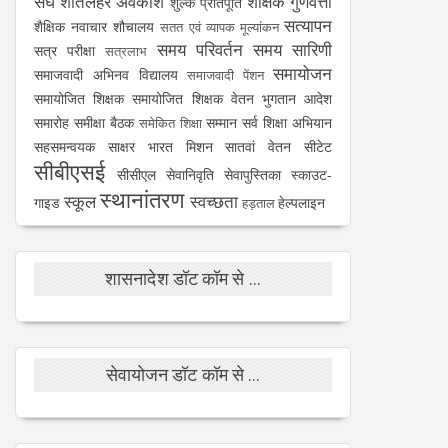
संघ
शीतलहर अवकाश
शैक्षिक गुणवत्ता
शुल्क प्रतिपूर्ति
सत्यापन
शैक्षिक नवाचार
शौचालय
सतत एवं व्यापक मूल्यांकन
समय परिवर्तन
समय सारिणी
सत्र परीक्षा
सत्रलाभ
समायोजन
समाजवादी अभिनव विद्यालय
समाजवादी पेंशन
समायोजित शिक्षक
समायोजित शिक्षक वेतन भुगतान आदेश
समारोह
समीक्षा बैठक
सम्मान
सर्व शिक्षा अभियान
समेकित शिक्षा
सहसमन्वयक
साक्षर भारत मिशन
सातवां वेतन
सीटेट
सीबीएसई
सीसीएल
सेवानिवृति
सेवापुस्तिका
स्काउट-
स्थानांतरण
स्कूल
स्वच्छता
गाइड
हेल्पलाइन
हड़ताल
शासनादेश डॉट कॉम से ...
सेवायोजन डॉट कॉम से ...