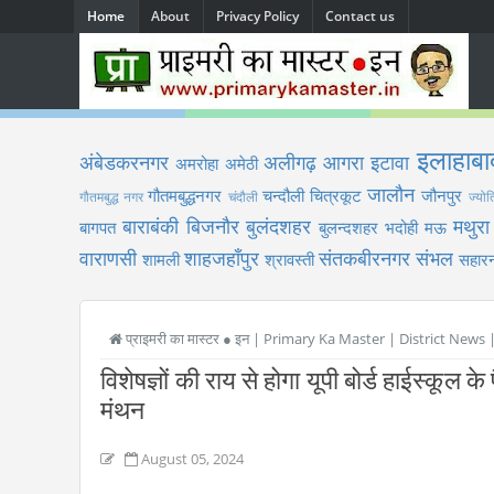
Home
About
Privacy Policy
Contact us
इलाहाबा
अंबेडकरनगर
अलीगढ़
आगरा
इटावा
अमरोहा
अमेठी
जालौन
गौतमबुद्धनगर
चन्दौली
चित्रकूट
जौनपुर
गौतमबुद्ध नगर
चंदौली
ज्योत
बाराबंकी
बिजनौर
बुलंदशहर
मथुरा
बागपत
बुलन्दशहर
भदोही
मऊ
वाराणसी
शाहजहाँपुर
संतकबीरनगर
संभल
शामली
श्रावस्ती
सहारन
प्राइमरी का मास्टर ● इन | Primary Ka Master | District News
विशेषज्ञों की राय से होगा यूपी बोर्ड हाईस्कूल के 
मंथन
August 05, 2024