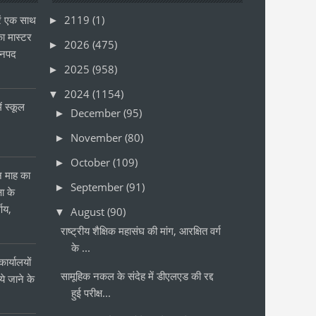
ं एक साथ
2119
(1)
►
ा मास्टर
2026
(475)
►
जनपद
2025
(958)
►
2024
(1154)
▼
ं स्कूल
December
(95)
►
November
(80)
►
October
(109)
►
ीन माह का
September
(91)
►
षा के
्णय,
August
(90)
▼
राष्ट्रीय शैक्षिक महासंघ की मांग, आरक्षित वर्ग
के ...
ार्यालयों
सामूहिक नकल के संदेह में डीएलएड की रद्द
 जाने के
हुई परीक्ष...
र