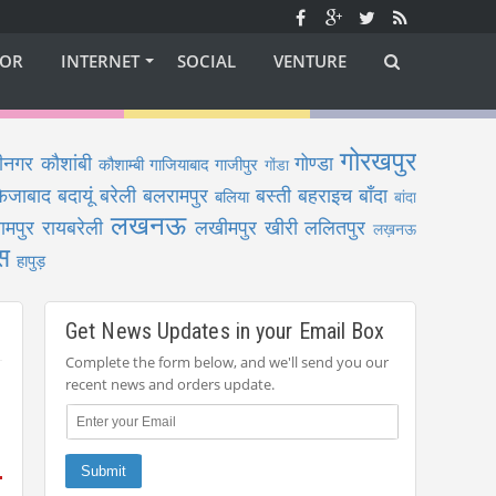
OR
INTERNET
SOCIAL
VENTURE
गोरखपुर
ीनगर
कौशांबी
गोण्डा
कौशाम्बी
गाजियाबाद
गाजीपुर
गोंडा
फैजाबाद
बदायूं
बरेली
बलरामपुर
बस्ती
बहराइच
बाँदा
बलिया
बांदा
लखनऊ
ामपुर
रायबरेली
लखीमपुर खीरी
ललितपुर
लख़नऊ
स
हापुड़
Get News Updates in your Email Box
Complete the form below, and we'll send you our
recent news and orders update.