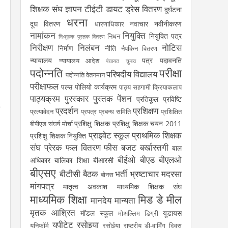
शिक्षक संघ
ज्ञापन
टीईटी
डायट
ड्रेस वितरण
दुर्घटना
धरना
दूध वितरण
नवाचार
नवीनीकरण
धारणाधिकार
नामांकन
नियुक्ति
नियुक्ति पत्र
निधन
निःशुल्क पुस्तक वितरण
निरीक्षण
निलंबन
नोटिस
निर्माण
नीति
नैपकिन वितरण
न्यायालय
पत्र
पदावनति
न्यायालय आदेश
पंचायत चुनाव
पदोन्नति
परीक्षा
परिषदीय विद्यालय
पदोन्नति वेतनमान
परीक्षाफल
पल्स पोलियो कार्यक्रम
पाठ्य सहगामी क्रियाकलाप
पाठ्यक्रम
पुरस्कार
पुस्तक
पेंशन
प्रतिकूल प्रविष्टि
प्रदर्शन
प्रशिक्षण
प्रत्यावेदन
प्रपत्र
प्रबन्ध समिति
प्रशिक्षित
प्रशिक्षु शिक्षक
प्रशिक्षु शिक्षक चयन 2011
बीपीएड संघर्ष मोर्चा
प्राइवेट स्कूल
प्राथमिक शिक्षक
प्रशिक्षु शिक्षक नियुक्ति
संघ
प्रेरक
फल वितरण
फीस
बजट
बर्खास्तगी
बाल
बीईओ
बीएड
बीएलओ
अधिकार
बालिका शिक्षा
बीआरसी
बीएसए
बीटीसी
बैठक
भर्ती
भ्रष्टाचार
मदरसा
बोनस
मांगपत्र
मातृत्व अवकाश
माध्यमिक शिक्षक संघ
माध्यमिक शिक्षा
मिड डे मील
मानदेय
मान्यता
मृतक आश्रित
मॉडल स्कूल
यूडायस
मोअल्लिम डिग्री
यूपीटेट
रसोइया
यूनिफॉर्म
रसोईया
राष्ट्रीय डी-वार्मिंग दिवस