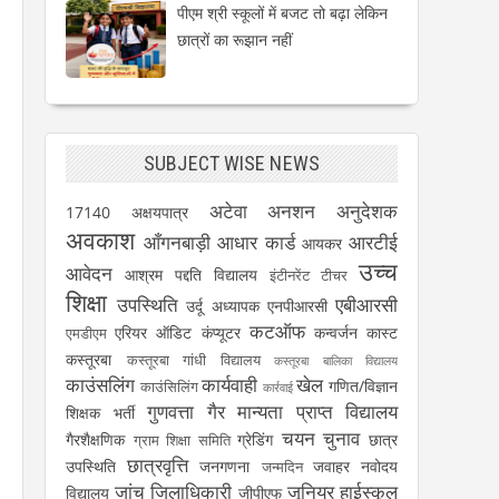
पीएम श्री स्कूलों में बजट तो बढ़ा लेकिन
छात्रों का रूझान नहीं
SUBJECT WISE NEWS
अटेवा
अनशन
अनुदेशक
17140
अक्षयपात्र
अवकाश
आँगनबाड़ी
आधार कार्ड
आरटीई
आयकर
उच्च
आवेदन
आश्रम पद्दति विद्यालय
इंटीनरेंट टीचर
शिक्षा
उपस्थिति
एबीआरसी
उर्दू अध्यापक
एनपीआरसी
कटऑफ
एरियर
ऑडिट
कंप्यूटर
कन्वर्जन कास्ट
एमडीएम
कस्तूरबा
कस्तूरबा गांधी विद्यालय
कस्तूरबा बालिका विद्यालय
काउंसलिंग
कार्यवाही
खेल
गणित/विज्ञान
काउंसिलिंग
कार्रवाई
गुणवत्ता
गैर मान्यता प्राप्त विद्यालय
शिक्षक भर्ती
चयन
चुनाव
गैरशैक्षणिक
ग्रेडिंग
छात्र
ग्राम शिक्षा समिति
छात्रवृत्ति
उपस्थिति
जनगणना
जवाहर नवोदय
जन्मदिन
जांच
जिलाधिकारी
जूनियर हाईस्कूल
विद्यालय
जीपीएफ