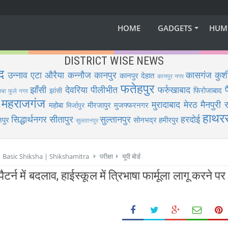
HOME
GADGETS
HUM
DISTRICT WISE NEWS
द
उन्नाव
एटा
औरैया
कन्नौज
कानपुर
कासगंज
कुश
कानपुर देहात
कानपुर नगर
फतेहपुर
झाँसी
देवरिया
पीलीभीत
फर्रुखाबाद
फिरोजाबाद
झांसी
िबा फुले नगर
महराजगंज
मुरादाबाद
मेरठ
मैनपुरी
र
महोबा
मीरजापुर
मुजफ्फरनगर
मिर्जापुर
हाथर
सिद्धार्थनगर
सीतापुर
सुल्तानपुर
हरदोई
पुर
सोनभद्र
हमीरपुर
सुलतानपुर
 | Basic Shiksha | Shikshamitra
परीक्षा
यूपी बोर्ड
पैटर्न में बदलाव, हाईस्कूल में त्रिभाषा फार्मूला लागू करने पर