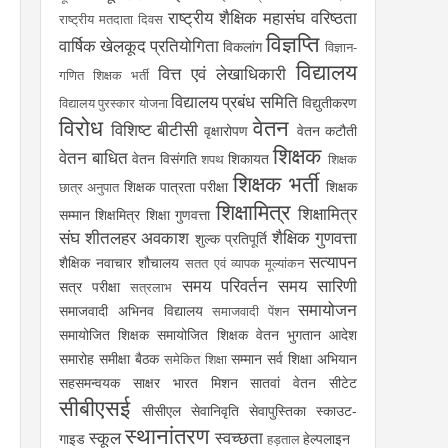
राष्ट्रीय शैक्षिक महासंघ
वरिष्ठता
राष्ट्रीय मतदाता दिवस
विज्ञप्ति
वार्षिक खेलकूद प्रतियोगिता
विकलांग
विज्ञान-
विद्यालय
वित्त एवं लेखाधिकारी
गणित शिक्षक भर्ती
विद्यालय प्रबंध समिति
विद्युतीकरण
विद्यालय पुरस्कार योजना
विरोध
वेतन
विशिष्ट बीटीसी
वृक्षारोपण
वेतन कटौती
शिक्षक
वेतन बाधित
वेतन विसंगति
शिकायत
शपथ
शिक्षक
शिक्षक भर्ती
शिक्षक पात्रता परीक्षा
शिक्षक
छात्र अनुपात
शिक्षामित्र
शिक्षामित्र
सम्मान
शिक्षमित्र
शिक्षा गुणवत्ता
संघ
शीतलहर अवकाश
शैक्षिक गुणवत्ता
शुल्क प्रतिपूर्ति
सत्यापन
शैक्षिक नवाचार
शौचालय
सतत एवं व्यापक मूल्यांकन
समय परिवर्तन
समय सारिणी
सत्र परीक्षा
सत्रलाभ
समायोजन
समाजवादी अभिनव विद्यालय
समाजवादी पेंशन
समायोजित शिक्षक
समायोजित शिक्षक वेतन भुगतान आदेश
समारोह
समीक्षा बैठक
सम्मान
सर्व शिक्षा अभियान
समेकित शिक्षा
सहसमन्वयक
साक्षर भारत मिशन
सातवां वेतन
सीटेट
सीबीएसई
सीसीएल
सेवानिवृति
सेवापुस्तिका
स्काउट-
स्थानांतरण
स्कूल
स्वच्छता
गाइड
हेल्पलाइन
हड़ताल