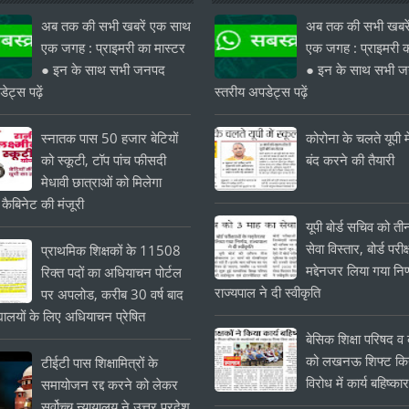
अब तक की सभी खबरें एक साथ
अब तक की सभी खबरे
एक जगह : प्राइमरी का मास्टर
एक जगह : प्राइमरी क
● इन के साथ सभी जनपद
● इन के साथ सभी 
ेट्स पढ़ें
स्तरीय अपडेट्स पढ़ें
स्नातक पास 50 हजार बेटियों
कोरोना के चलते यूपी मे
को स्कूटी, टॉप पांच फीसदी
बंद करने की तैयारी
मेधावी छात्राओं को मिलेगा
 कैबिनेट की मंजूरी
यूपी बोर्ड सचिव को त
सेवा विस्तार, बोर्ड परीक्
प्राथमिक शिक्षकों के 11508
मद्देनजर लिया गया निर
रिक्त पदों का अधियाचन पोर्टल
राज्यपाल ने दी स्वीकृति
पर अपलोड, करीब 30 वर्ष बाद
यालयों के लिए अधियाचन प्रेषित
बेसिक शिक्षा परिषद व क
को लखनऊ शिफ्ट किये
टीईटी पास शिक्षामित्रों के
विरोध में कार्य बहिष्का
समायोजन रद्द करने को लेकर
सर्वोच्च न्यायालय ने उत्तर प्रदेश