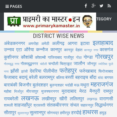
PAGES
CATEGORY
DISTRICT WISE NEWS
इलाहाबाद
अंबेडकरनगर
अलीगढ़
आगरा
इटावा
अमरोहा
अमेठी
उन्नाव
एटा
औरैया
कन्नौज
कानपुर
कासगंज
कानपुर देहात
कानपुर नगर
गोरखपुर
कुशीनगर
कौशांबी
गोण्डा
कौशाम्बी
गाजियाबाद
गाजीपुर
गोंडा
जालौन
गौतमबुद्धनगर
चन्दौली
चित्रकूट
जौनपुर
गौतमबुद्ध नगर
चंदौली
ज्योतिबा फुले
फतेहपुर
झाँसी
देवरिया
पीलीभीत
फर्रुखाबाद
फिरोजाबाद
झांसी
नगर
फैजाबाद
बदायूं
बरेली
बलरामपुर
बस्ती
बहराइच
बाँदा
बलिया
बागपत
बांदा
महराजगंज
बाराबंकी
बिजनौर
बुलंदशहर
मथुरा
बुलन्दशहर
भदोही
मऊ
मुरादाबाद
मेरठ
मैनपुरी
रामपुर
महोबा
मीरजापुर
मुजफ्फरनगर
मिर्जापुर
लखनऊ
रायबरेली
लखीमपुर खीरी
ललितपुर
वाराणसी
लख़नऊ
शाहजहाँपुर
संतकबीरनगर
संभल
सिद्धार्थनगर
शामली
श्रावस्ती
सहारनपुर
हाथरस
सीतापुर
सुल्तानपुर
हरदोई
सोनभद्र
हमीरपुर
हापुड़
सुलतानपुर