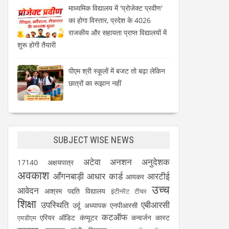
माध्यमिक विद्यालय में 'प्रोजेक्ट प्रवीण'
का होगा विस्तार, प्रदेश के 4026
राजकीय और सहायता प्राप्त विद्यालयों में
शुरू होगी तैयारी
पीएम श्री स्कूलों में बजट तो बढ़ा लेकिन
छात्रों का रूझान नहीं
SUBJECT WISE NEWS
अटेवा
अनशन
अनुदेशक
17140
अक्षयपात्र
अवकाश
आँगनबाड़ी
आधार कार्ड
आरटीई
आयकर
उच्च
आवेदन
आश्रम पद्दति विद्यालय
इंटीनरेंट टीचर
शिक्षा
उपस्थिति
एबीआरसी
उर्दू अध्यापक
एनपीआरसी
कटऑफ
एरियर
ऑडिट
कंप्यूटर
कन्वर्जन कास्ट
एमडीएम