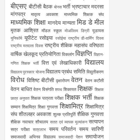
बीएसए
बीटीसी
बैठक
भर्ती
भ्रष्टाचार
मदरसा
बोनस
मांगपत्र
मातृत्व अवकाश
माध्यमिक शिक्षक संघ
माध्यमिक शिक्षा
मिड डे मील
मानदेय
मान्यता
मृतक आश्रित
मॉडल स्कूल
यूडायस
मोअल्लिम डिग्री
यूपीटेट
रसोइया
यूनिफॉर्म
रसोईया
राष्ट्रीय डी-वार्मिंग दिवस
राष्ट्रीय शैक्षिक महासंघ
वरिष्ठता
राष्ट्रीय मतदाता दिवस
विज्ञप्ति
वार्षिक खेलकूद प्रतियोगिता
विकलांग
विज्ञान-
विद्यालय
वित्त एवं लेखाधिकारी
गणित शिक्षक भर्ती
विद्यालय प्रबंध समिति
विद्युतीकरण
विद्यालय पुरस्कार योजना
विरोध
वेतन
विशिष्ट बीटीसी
वृक्षारोपण
वेतन कटौती
शिक्षक
वेतन बाधित
वेतन विसंगति
शिकायत
शपथ
शिक्षक
शिक्षक भर्ती
शिक्षक पात्रता परीक्षा
शिक्षक
छात्र अनुपात
शिक्षामित्र
शिक्षामित्र
सम्मान
शिक्षमित्र
शिक्षा गुणवत्ता
संघ
शीतलहर अवकाश
शैक्षिक गुणवत्ता
शुल्क प्रतिपूर्ति
सत्यापन
शैक्षिक नवाचार
शौचालय
सतत एवं व्यापक मूल्यांकन
समय परिवर्तन
समय सारिणी
सत्र परीक्षा
सत्रलाभ
समायोजन
समाजवादी अभिनव विद्यालय
समाजवादी पेंशन