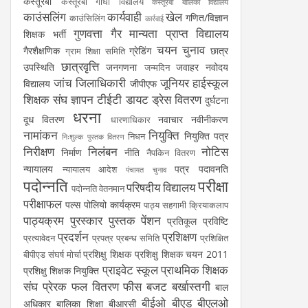
कस्तूरबा
कस्तूरबा गांधी विद्यालय
कस्तूरबा बालिका विद्यालय
काउंसलिंग
कार्यवाही
खेल
गणित/विज्ञान
काउंसिलिंग
कार्रवाई
गुणवत्ता
गैर मान्यता प्राप्त विद्यालय
शिक्षक भर्ती
चयन
चुनाव
गैरशैक्षणिक
ग्रेडिंग
छात्र
ग्राम शिक्षा समिति
छात्रवृत्ति
उपस्थिति
जनगणना
जवाहर नवोदय
जन्मदिन
जांच
जिलाधिकारी
जूनियर हाईस्कूल
विद्यालय
जीपीएफ
शिक्षक संघ
ज्ञापन
टीईटी
डायट
ड्रेस वितरण
दुर्घटना
धरना
दूध वितरण
नवाचार
नवीनीकरण
धारणाधिकार
नामांकन
नियुक्ति
नियुक्ति पत्र
निधन
निःशुल्क पुस्तक वितरण
निरीक्षण
निलंबन
नोटिस
निर्माण
नीति
नैपकिन वितरण
न्यायालय
पत्र
पदावनति
न्यायालय आदेश
पंचायत चुनाव
पदोन्नति
परीक्षा
परिषदीय विद्यालय
पदोन्नति वेतनमान
परीक्षाफल
पल्स पोलियो कार्यक्रम
पाठ्य सहगामी क्रियाकलाप
पाठ्यक्रम
पुरस्कार
पुस्तक
पेंशन
प्रतिकूल प्रविष्टि
प्रदर्शन
प्रशिक्षण
प्रत्यावेदन
प्रपत्र
प्रबन्ध समिति
प्रशिक्षित
प्रशिक्षु शिक्षक
प्रशिक्षु शिक्षक चयन 2011
बीपीएड संघर्ष मोर्चा
प्राइवेट स्कूल
प्राथमिक शिक्षक
प्रशिक्षु शिक्षक नियुक्ति
संघ
प्रेरक
फल वितरण
फीस
बजट
बर्खास्तगी
बाल
बीईओ
बीएड
बीएलओ
अधिकार
बालिका शिक्षा
बीआरसी