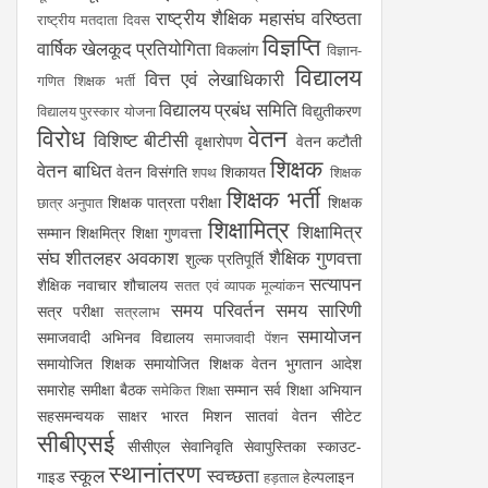
राष्ट्रीय शैक्षिक महासंघ
वरिष्ठता
राष्ट्रीय मतदाता दिवस
विज्ञप्ति
वार्षिक खेलकूद प्रतियोगिता
विकलांग
विज्ञान-
विद्यालय
वित्त एवं लेखाधिकारी
गणित शिक्षक भर्ती
विद्यालय प्रबंध समिति
विद्युतीकरण
विद्यालय पुरस्कार योजना
विरोध
वेतन
विशिष्ट बीटीसी
वृक्षारोपण
वेतन कटौती
शिक्षक
वेतन बाधित
वेतन विसंगति
शिकायत
शपथ
शिक्षक
शिक्षक भर्ती
शिक्षक पात्रता परीक्षा
शिक्षक
छात्र अनुपात
शिक्षामित्र
शिक्षामित्र
सम्मान
शिक्षमित्र
शिक्षा गुणवत्ता
संघ
शीतलहर अवकाश
शैक्षिक गुणवत्ता
शुल्क प्रतिपूर्ति
सत्यापन
शैक्षिक नवाचार
शौचालय
सतत एवं व्यापक मूल्यांकन
समय परिवर्तन
समय सारिणी
सत्र परीक्षा
सत्रलाभ
समायोजन
समाजवादी अभिनव विद्यालय
समाजवादी पेंशन
समायोजित शिक्षक
समायोजित शिक्षक वेतन भुगतान आदेश
समारोह
समीक्षा बैठक
सम्मान
सर्व शिक्षा अभियान
समेकित शिक्षा
सहसमन्वयक
साक्षर भारत मिशन
सातवां वेतन
सीटेट
सीबीएसई
सीसीएल
सेवानिवृति
सेवापुस्तिका
स्काउट-
स्थानांतरण
स्कूल
स्वच्छता
गाइड
हेल्पलाइन
हड़ताल