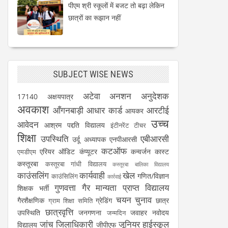
पीएम श्री स्कूलों में बजट तो बढ़ा लेकिन
छात्रों का रूझान नहीं
SUBJECT WISE NEWS
अटेवा
अनशन
अनुदेशक
17140
अक्षयपात्र
अवकाश
आँगनबाड़ी
आधार कार्ड
आरटीई
आयकर
उच्च
आवेदन
आश्रम पद्दति विद्यालय
इंटीनरेंट टीचर
शिक्षा
उपस्थिति
एबीआरसी
उर्दू अध्यापक
एनपीआरसी
कटऑफ
एरियर
ऑडिट
कंप्यूटर
कन्वर्जन कास्ट
एमडीएम
कस्तूरबा
कस्तूरबा गांधी विद्यालय
कस्तूरबा बालिका विद्यालय
काउंसलिंग
कार्यवाही
खेल
गणित/विज्ञान
काउंसिलिंग
कार्रवाई
गुणवत्ता
गैर मान्यता प्राप्त विद्यालय
शिक्षक भर्ती
चयन
चुनाव
गैरशैक्षणिक
ग्रेडिंग
छात्र
ग्राम शिक्षा समिति
छात्रवृत्ति
उपस्थिति
जनगणना
जवाहर नवोदय
जन्मदिन
जांच
जिलाधिकारी
जूनियर हाईस्कूल
विद्यालय
जीपीएफ