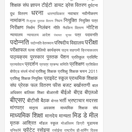
शिक्षक संघ
ज्ञापन
टीईटी
डायट
ड्रेस वितरण
दुर्घटना
धरना
दूध वितरण
नवाचार
नवीनीकरण
धारणाधिकार
नामांकन
नियुक्ति
नियुक्ति पत्र
निधन
निःशुल्क पुस्तक वितरण
निरीक्षण
निलंबन
नोटिस
निर्माण
नीति
नैपकिन वितरण
न्यायालय
पत्र
पदावनति
न्यायालय आदेश
पंचायत चुनाव
पदोन्नति
परीक्षा
परिषदीय विद्यालय
पदोन्नति वेतनमान
परीक्षाफल
पल्स पोलियो कार्यक्रम
पाठ्य सहगामी क्रियाकलाप
पाठ्यक्रम
पुरस्कार
पुस्तक
पेंशन
प्रतिकूल प्रविष्टि
प्रदर्शन
प्रशिक्षण
प्रत्यावेदन
प्रपत्र
प्रबन्ध समिति
प्रशिक्षित
प्रशिक्षु शिक्षक
प्रशिक्षु शिक्षक चयन 2011
बीपीएड संघर्ष मोर्चा
प्राइवेट स्कूल
प्राथमिक शिक्षक
प्रशिक्षु शिक्षक नियुक्ति
संघ
प्रेरक
फल वितरण
फीस
बजट
बर्खास्तगी
बाल
बीईओ
बीएड
बीएलओ
अधिकार
बालिका शिक्षा
बीआरसी
बीएसए
बीटीसी
बैठक
भर्ती
भ्रष्टाचार
मदरसा
बोनस
मांगपत्र
मातृत्व अवकाश
माध्यमिक शिक्षक संघ
माध्यमिक शिक्षा
मिड डे मील
मानदेय
मान्यता
मृतक आश्रित
मॉडल स्कूल
यूडायस
मोअल्लिम डिग्री
यूपीटेट
रसोइया
यूनिफॉर्म
रसोईया
राष्ट्रीय डी-वार्मिंग दिवस