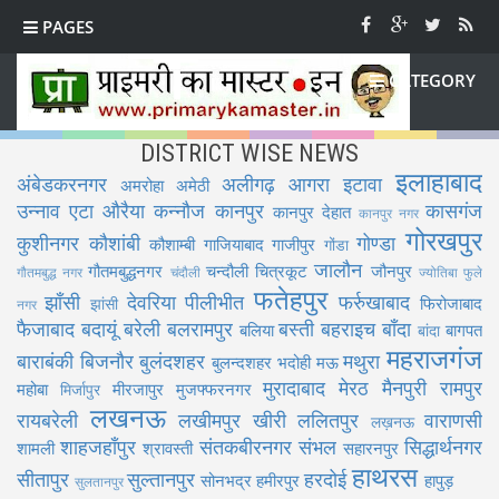
PAGES
CATEGORY
DISTRICT WISE NEWS
इलाहाबाद
अंबेडकरनगर
अलीगढ़
आगरा
इटावा
अमरोहा
अमेठी
उन्नाव
एटा
औरैया
कन्नौज
कानपुर
कासगंज
कानपुर देहात
कानपुर नगर
गोरखपुर
कुशीनगर
कौशांबी
गोण्डा
कौशाम्बी
गाजियाबाद
गाजीपुर
गोंडा
जालौन
गौतमबुद्धनगर
चन्दौली
चित्रकूट
जौनपुर
गौतमबुद्ध नगर
चंदौली
ज्योतिबा फुले
फतेहपुर
झाँसी
देवरिया
पीलीभीत
फर्रुखाबाद
फिरोजाबाद
झांसी
नगर
फैजाबाद
बदायूं
बरेली
बलरामपुर
बस्ती
बहराइच
बाँदा
बलिया
बागपत
बांदा
महराजगंज
बाराबंकी
बिजनौर
बुलंदशहर
मथुरा
बुलन्दशहर
भदोही
मऊ
मुरादाबाद
मेरठ
मैनपुरी
रामपुर
महोबा
मीरजापुर
मुजफ्फरनगर
मिर्जापुर
लखनऊ
रायबरेली
लखीमपुर खीरी
ललितपुर
वाराणसी
लख़नऊ
शाहजहाँपुर
संतकबीरनगर
संभल
सिद्धार्थनगर
शामली
श्रावस्ती
सहारनपुर
हाथरस
सीतापुर
सुल्तानपुर
हरदोई
सोनभद्र
हमीरपुर
हापुड़
सुलतानपुर