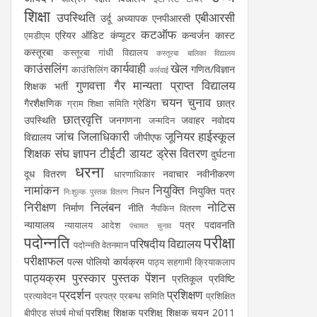
शिक्षा
उपस्थिति
एबीआरसी
उर्दू अध्यापक
एनपीआरसी
कटऑफ
एरियर
ऑडिट
कंप्यूटर
कन्वर्जन कास्ट
एमडीएम
कस्तूरबा
कस्तूरबा गांधी विद्यालय
कस्तूरबा बालिका विद्यालय
काउंसलिंग
कार्यवाही
खेल
गणित/विज्ञान
काउंसिलिंग
कार्रवाई
गुणवत्ता
गैर मान्यता प्राप्त विद्यालय
शिक्षक भर्ती
चयन
चुनाव
गैरशैक्षणिक
ग्रेडिंग
छात्र
ग्राम शिक्षा समिति
छात्रवृत्ति
उपस्थिति
जनगणना
जवाहर नवोदय
जन्मदिन
जांच
जिलाधिकारी
जूनियर हाईस्कूल
विद्यालय
जीपीएफ
शिक्षक संघ
ज्ञापन
टीईटी
डायट
ड्रेस वितरण
दुर्घटना
धरना
दूध वितरण
नवाचार
नवीनीकरण
धारणाधिकार
नामांकन
नियुक्ति
नियुक्ति पत्र
निधन
निःशुल्क पुस्तक वितरण
निरीक्षण
निलंबन
नोटिस
निर्माण
नीति
नैपकिन वितरण
न्यायालय
पत्र
पदावनति
न्यायालय आदेश
पंचायत चुनाव
पदोन्नति
परीक्षा
परिषदीय विद्यालय
पदोन्नति वेतनमान
परीक्षाफल
पल्स पोलियो कार्यक्रम
पाठ्य सहगामी क्रियाकलाप
पाठ्यक्रम
पुरस्कार
पुस्तक
पेंशन
प्रतिकूल प्रविष्टि
प्रदर्शन
प्रशिक्षण
प्रत्यावेदन
प्रपत्र
प्रबन्ध समिति
प्रशिक्षित
प्रशिक्षु शिक्षक
प्रशिक्षु शिक्षक चयन 2011
बीपीएड संघर्ष मोर्चा