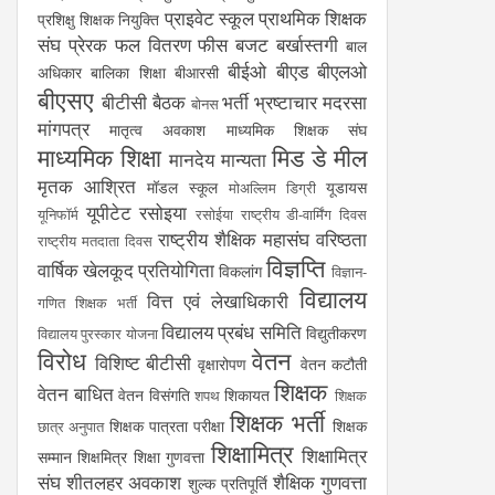
प्राइवेट स्कूल
प्राथमिक शिक्षक
प्रशिक्षु शिक्षक नियुक्ति
संघ
प्रेरक
फल वितरण
फीस
बजट
बर्खास्तगी
बाल
बीईओ
बीएड
बीएलओ
अधिकार
बालिका शिक्षा
बीआरसी
बीएसए
बीटीसी
बैठक
भर्ती
भ्रष्टाचार
मदरसा
बोनस
मांगपत्र
मातृत्व अवकाश
माध्यमिक शिक्षक संघ
माध्यमिक शिक्षा
मिड डे मील
मानदेय
मान्यता
मृतक आश्रित
मॉडल स्कूल
यूडायस
मोअल्लिम डिग्री
यूपीटेट
रसोइया
यूनिफॉर्म
रसोईया
राष्ट्रीय डी-वार्मिंग दिवस
राष्ट्रीय शैक्षिक महासंघ
वरिष्ठता
राष्ट्रीय मतदाता दिवस
विज्ञप्ति
वार्षिक खेलकूद प्रतियोगिता
विकलांग
विज्ञान-
विद्यालय
वित्त एवं लेखाधिकारी
गणित शिक्षक भर्ती
विद्यालय प्रबंध समिति
विद्युतीकरण
विद्यालय पुरस्कार योजना
विरोध
वेतन
विशिष्ट बीटीसी
वृक्षारोपण
वेतन कटौती
शिक्षक
वेतन बाधित
वेतन विसंगति
शिकायत
शपथ
शिक्षक
शिक्षक भर्ती
शिक्षक पात्रता परीक्षा
शिक्षक
छात्र अनुपात
शिक्षामित्र
शिक्षामित्र
सम्मान
शिक्षमित्र
शिक्षा गुणवत्ता
संघ
शीतलहर अवकाश
शैक्षिक गुणवत्ता
शुल्क प्रतिपूर्ति