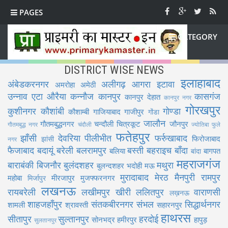
PAGES
CATEGORY
DISTRICT WISE NEWS
इलाहाबाद
अंबेडकरनगर
अलीगढ़
आगरा
इटावा
अमरोहा
अमेठी
उन्नाव
एटा
औरैया
कन्नौज
कानपुर
कासगंज
कानपुर देहात
कानपुर नगर
गोरखपुर
कुशीनगर
कौशांबी
गोण्डा
कौशाम्बी
गाजियाबाद
गाजीपुर
गोंडा
जालौन
गौतमबुद्धनगर
चन्दौली
चित्रकूट
जौनपुर
गौतमबुद्ध नगर
चंदौली
ज्योतिबा फुले
फतेहपुर
झाँसी
देवरिया
पीलीभीत
फर्रुखाबाद
फिरोजाबाद
झांसी
नगर
फैजाबाद
बदायूं
बरेली
बलरामपुर
बस्ती
बहराइच
बाँदा
बलिया
बागपत
बांदा
महराजगंज
बाराबंकी
बिजनौर
बुलंदशहर
मथुरा
बुलन्दशहर
भदोही
मऊ
मुरादाबाद
मेरठ
मैनपुरी
रामपुर
महोबा
मीरजापुर
मुजफ्फरनगर
मिर्जापुर
लखनऊ
रायबरेली
लखीमपुर खीरी
ललितपुर
वाराणसी
लख़नऊ
शाहजहाँपुर
संतकबीरनगर
संभल
सिद्धार्थनगर
शामली
श्रावस्ती
सहारनपुर
हाथरस
सीतापुर
सुल्तानपुर
हरदोई
सोनभद्र
हमीरपुर
हापुड़
सुलतानपुर