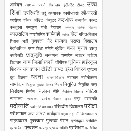
उच्च
आवेदन
आश्रम पद्दति विद्यालय
इंटीनरेंट टीचर
शिक्षा
उपस्थिति
एबीआरसी
उर्दू अध्यापक
एनपीआरसी
कटऑफ
एरियर
ऑडिट
कंप्यूटर
कन्वर्जन कास्ट
एमडीएम
कस्तूरबा
कस्तूरबा गांधी विद्यालय
कस्तूरबा बालिका विद्यालय
काउंसलिंग
कार्यवाही
खेल
गणित/विज्ञान
काउंसिलिंग
कार्रवाई
गुणवत्ता
गैर मान्यता प्राप्त विद्यालय
शिक्षक भर्ती
चयन
चुनाव
गैरशैक्षणिक
ग्रेडिंग
छात्र
ग्राम शिक्षा समिति
छात्रवृत्ति
उपस्थिति
जनगणना
जवाहर नवोदय
जन्मदिन
जांच
जिलाधिकारी
जूनियर हाईस्कूल
विद्यालय
जीपीएफ
शिक्षक संघ
ज्ञापन
टीईटी
डायट
ड्रेस वितरण
दुर्घटना
धरना
दूध वितरण
नवाचार
नवीनीकरण
धारणाधिकार
नामांकन
नियुक्ति
नियुक्ति पत्र
निधन
निःशुल्क पुस्तक वितरण
निरीक्षण
निलंबन
नोटिस
निर्माण
नीति
नैपकिन वितरण
न्यायालय
पत्र
पदावनति
न्यायालय आदेश
पंचायत चुनाव
पदोन्नति
परीक्षा
परिषदीय विद्यालय
पदोन्नति वेतनमान
परीक्षाफल
पल्स पोलियो कार्यक्रम
पाठ्य सहगामी क्रियाकलाप
पाठ्यक्रम
पुरस्कार
पुस्तक
पेंशन
प्रतिकूल प्रविष्टि
प्रदर्शन
प्रशिक्षण
प्रत्यावेदन
प्रपत्र
प्रबन्ध समिति
प्रशिक्षित