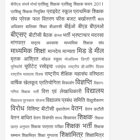
प्रशिक्षु शिक्षक
प्रशिक्षु शिक्षक चयन 2011
बीपीएड संघर्ष मोर्चा
प्राइवेट स्कूल
प्राथमिक शिक्षक
प्रशिक्षु शिक्षक नियुक्ति
संघ
प्रेरक
फल वितरण
फीस
बजट
बर्खास्तगी
बाल
बीईओ
बीएड
बीएलओ
अधिकार
बालिका शिक्षा
बीआरसी
बीएसए
बीटीसी
बैठक
भर्ती
भ्रष्टाचार
मदरसा
बोनस
मांगपत्र
मातृत्व अवकाश
माध्यमिक शिक्षक संघ
माध्यमिक शिक्षा
मिड डे मील
मानदेय
मान्यता
मृतक आश्रित
मॉडल स्कूल
यूडायस
मोअल्लिम डिग्री
यूपीटेट
रसोइया
यूनिफॉर्म
रसोईया
राष्ट्रीय डी-वार्मिंग दिवस
राष्ट्रीय शैक्षिक महासंघ
वरिष्ठता
राष्ट्रीय मतदाता दिवस
विज्ञप्ति
वार्षिक खेलकूद प्रतियोगिता
विकलांग
विज्ञान-
विद्यालय
वित्त एवं लेखाधिकारी
गणित शिक्षक भर्ती
विद्यालय प्रबंध समिति
विद्युतीकरण
विद्यालय पुरस्कार योजना
विरोध
वेतन
विशिष्ट बीटीसी
वृक्षारोपण
वेतन कटौती
शिक्षक
वेतन बाधित
वेतन विसंगति
शिकायत
शपथ
शिक्षक
शिक्षक भर्ती
शिक्षक पात्रता परीक्षा
शिक्षक
छात्र अनुपात
शिक्षामित्र
शिक्षामित्र
सम्मान
शिक्षमित्र
शिक्षा गुणवत्ता