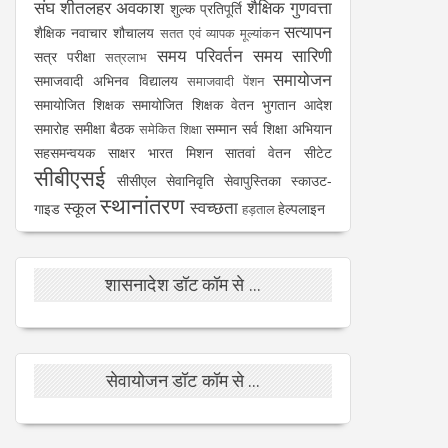
संघ
शीतलहर अवकाश
शैक्षिक गुणवत्ता
शुल्क प्रतिपूर्ति
सत्यापन
शैक्षिक नवाचार
शौचालय
सतत एवं व्यापक मूल्यांकन
समय परिवर्तन
समय सारिणी
सत्र परीक्षा
सत्रलाभ
समायोजन
समाजवादी अभिनव विद्यालय
समाजवादी पेंशन
समायोजित शिक्षक
समायोजित शिक्षक वेतन भुगतान आदेश
समारोह
समीक्षा बैठक
सम्मान
सर्व शिक्षा अभियान
समेकित शिक्षा
सहसमन्वयक
साक्षर भारत मिशन
सातवां वेतन
सीटेट
सीबीएसई
सीसीएल
सेवानिवृति
सेवापुस्तिका
स्काउट-
स्थानांतरण
स्कूल
स्वच्छता
गाइड
हेल्पलाइन
हड़ताल
शासनादेश डॉट कॉम से ...
सेवायोजन डॉट कॉम से ...