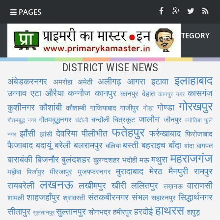
PAGES
CATEGORY
DISTRICT WISE NEWS
इलाहाबाद
अंबेडकरनगर
अलीगढ़
आगरा
इटावा
अमरोहा
अमेठी
उन्नाव
एटा
औरैया
कन्नौज
कानपुर
कासगंज
कानपुर देहात
कानपुर नगर
गोरखपुर
कुशीनगर
कौशांबी
गोण्डा
कौशाम्बी
गाजियाबाद
गाजीपुर
गोंडा
जालौन
गौतमबुद्धनगर
चन्दौली
चित्रकूट
जौनपुर
गौतमबुद्ध नगर
चंदौली
ज्योतिबा फुले
फतेहपुर
झाँसी
देवरिया
पीलीभीत
फर्रुखाबाद
फिरोजाबाद
झांसी
नगर
फैजाबाद
बदायूं
बरेली
बलरामपुर
बस्ती
बहराइच
बाँदा
बलिया
बागपत
बांदा
महराजगंज
बाराबंकी
बिजनौर
बुलंदशहर
मथुरा
बुलन्दशहर
भदोही
मऊ
मुरादाबाद
मेरठ
मैनपुरी
रामपुर
महोबा
मीरजापुर
मुजफ्फरनगर
मिर्जापुर
लखनऊ
रायबरेली
लखीमपुर खीरी
ललितपुर
वाराणसी
लख़नऊ
शाहजहाँपुर
संतकबीरनगर
संभल
सिद्धार्थनगर
शामली
श्रावस्ती
सहारनपुर
हाथरस
सीतापुर
सुल्तानपुर
हरदोई
सोनभद्र
हमीरपुर
हापुड़
सुलतानपुर