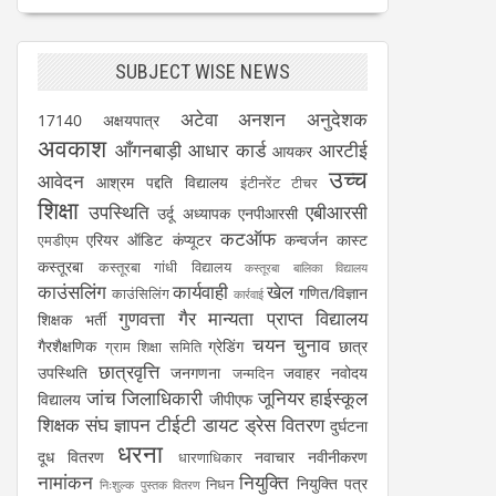
SUBJECT WISE NEWS
अटेवा
अनशन
अनुदेशक
17140
अक्षयपात्र
अवकाश
आँगनबाड़ी
आधार कार्ड
आरटीई
आयकर
उच्च
आवेदन
आश्रम पद्दति विद्यालय
इंटीनरेंट टीचर
शिक्षा
उपस्थिति
एबीआरसी
उर्दू अध्यापक
एनपीआरसी
कटऑफ
एरियर
ऑडिट
कंप्यूटर
कन्वर्जन कास्ट
एमडीएम
कस्तूरबा
कस्तूरबा गांधी विद्यालय
कस्तूरबा बालिका विद्यालय
काउंसलिंग
कार्यवाही
खेल
गणित/विज्ञान
काउंसिलिंग
कार्रवाई
गुणवत्ता
गैर मान्यता प्राप्त विद्यालय
शिक्षक भर्ती
चयन
चुनाव
गैरशैक्षणिक
ग्रेडिंग
छात्र
ग्राम शिक्षा समिति
छात्रवृत्ति
उपस्थिति
जनगणना
जवाहर नवोदय
जन्मदिन
जांच
जिलाधिकारी
जूनियर हाईस्कूल
विद्यालय
जीपीएफ
शिक्षक संघ
ज्ञापन
टीईटी
डायट
ड्रेस वितरण
दुर्घटना
धरना
दूध वितरण
नवाचार
नवीनीकरण
धारणाधिकार
नामांकन
नियुक्ति
नियुक्ति पत्र
निधन
निःशुल्क पुस्तक वितरण