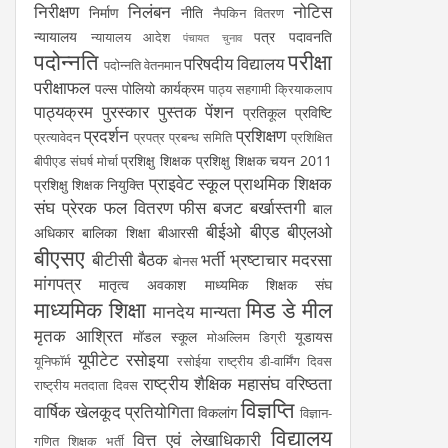
निरीक्षण
निलंबन
नोटिस
निर्माण
नीति
नैपकिन वितरण
न्यायालय
पत्र
पदावनति
न्यायालय आदेश
पंचायत चुनाव
पदोन्नति
परीक्षा
परिषदीय विद्यालय
पदोन्नति वेतनमान
परीक्षाफल
पल्स पोलियो कार्यक्रम
पाठ्य सहगामी क्रियाकलाप
पाठ्यक्रम
पुरस्कार
पुस्तक
पेंशन
प्रतिकूल प्रविष्टि
प्रदर्शन
प्रशिक्षण
प्रत्यावेदन
प्रपत्र
प्रबन्ध समिति
प्रशिक्षित
प्रशिक्षु शिक्षक
प्रशिक्षु शिक्षक चयन 2011
बीपीएड संघर्ष मोर्चा
प्राइवेट स्कूल
प्राथमिक शिक्षक
प्रशिक्षु शिक्षक नियुक्ति
संघ
प्रेरक
फल वितरण
फीस
बजट
बर्खास्तगी
बाल
बीईओ
बीएड
बीएलओ
अधिकार
बालिका शिक्षा
बीआरसी
बीएसए
बीटीसी
बैठक
भर्ती
भ्रष्टाचार
मदरसा
बोनस
मांगपत्र
मातृत्व अवकाश
माध्यमिक शिक्षक संघ
माध्यमिक शिक्षा
मिड डे मील
मानदेय
मान्यता
मृतक आश्रित
मॉडल स्कूल
यूडायस
मोअल्लिम डिग्री
यूपीटेट
रसोइया
यूनिफॉर्म
रसोईया
राष्ट्रीय डी-वार्मिंग दिवस
राष्ट्रीय शैक्षिक महासंघ
वरिष्ठता
राष्ट्रीय मतदाता दिवस
विज्ञप्ति
वार्षिक खेलकूद प्रतियोगिता
विकलांग
विज्ञान-
विद्यालय
वित्त एवं लेखाधिकारी
गणित शिक्षक भर्ती