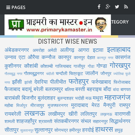
PAGES
CATEGORY
DISTRICT WISE NEWS
इलाहाबाद
अंबेडकरनगर
अलीगढ़
आगरा
इटावा
अमरोहा
अमेठी
उन्नाव
एटा
औरैया
कन्नौज
कानपुर
कासगंज
कानपुर देहात
कानपुर नगर
गोरखपुर
कुशीनगर
कौशांबी
गोण्डा
कौशाम्बी
गाजियाबाद
गाजीपुर
गोंडा
जालौन
गौतमबुद्धनगर
चन्दौली
चित्रकूट
जौनपुर
गौतमबुद्ध नगर
चंदौली
ज्योतिबा फुले
फतेहपुर
झाँसी
देवरिया
पीलीभीत
फर्रुखाबाद
फिरोजाबाद
झांसी
नगर
फैजाबाद
बदायूं
बरेली
बलरामपुर
बस्ती
बहराइच
बाँदा
बलिया
बागपत
बांदा
महराजगंज
बाराबंकी
बिजनौर
बुलंदशहर
मथुरा
बुलन्दशहर
भदोही
मऊ
मुरादाबाद
मेरठ
मैनपुरी
रामपुर
महोबा
मीरजापुर
मुजफ्फरनगर
मिर्जापुर
लखनऊ
रायबरेली
लखीमपुर खीरी
ललितपुर
वाराणसी
लख़नऊ
शाहजहाँपुर
संतकबीरनगर
संभल
सिद्धार्थनगर
शामली
श्रावस्ती
सहारनपुर
हाथरस
सीतापुर
सुल्तानपुर
हरदोई
सोनभद्र
हमीरपुर
हापुड़
सुलतानपुर