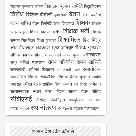
विद्यालय प्रबंध समिति
विद्युतीकरण
विद्यालय पुरस्कार योजना
विरोध
वेतन
विशिष्ट बीटीसी
वृक्षारोपण
वेतन कटौती
शिक्षक
वेतन बाधित
वेतन विसंगति
शिकायत
शपथ
शिक्षक
शिक्षक भर्ती
शिक्षक पात्रता परीक्षा
शिक्षक
छात्र अनुपात
शिक्षामित्र
शिक्षामित्र
सम्मान
शिक्षमित्र
शिक्षा गुणवत्ता
संघ
शीतलहर अवकाश
शैक्षिक गुणवत्ता
शुल्क प्रतिपूर्ति
सत्यापन
शैक्षिक नवाचार
शौचालय
सतत एवं व्यापक मूल्यांकन
समय परिवर्तन
समय सारिणी
सत्र परीक्षा
सत्रलाभ
समायोजन
समाजवादी अभिनव विद्यालय
समाजवादी पेंशन
समायोजित शिक्षक
समायोजित शिक्षक वेतन भुगतान आदेश
समारोह
समीक्षा बैठक
सम्मान
सर्व शिक्षा अभियान
समेकित शिक्षा
सहसमन्वयक
साक्षर भारत मिशन
सातवां वेतन
सीटेट
सीबीएसई
सीसीएल
सेवानिवृति
सेवापुस्तिका
स्काउट-
स्थानांतरण
स्कूल
स्वच्छता
गाइड
हेल्पलाइन
हड़ताल
शासनादेश डॉट कॉम से ...