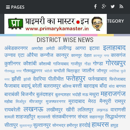
PAGES
CATEGORY
DISTRICT WISE NEWS
इलाहाबाद
अंबेडकरनगर
अलीगढ़
आगरा
इटावा
अमरोहा
अमेठी
उन्नाव
एटा
औरैया
कन्नौज
कानपुर
कासगंज
कानपुर देहात
कानपुर नगर
गोरखपुर
कुशीनगर
कौशांबी
गोण्डा
कौशाम्बी
गाजियाबाद
गाजीपुर
गोंडा
जालौन
गौतमबुद्धनगर
चन्दौली
चित्रकूट
जौनपुर
गौतमबुद्ध नगर
चंदौली
ज्योतिबा फुले
फतेहपुर
झाँसी
देवरिया
पीलीभीत
फर्रुखाबाद
फिरोजाबाद
झांसी
नगर
फैजाबाद
बदायूं
बरेली
बलरामपुर
बस्ती
बहराइच
बाँदा
बलिया
बागपत
बांदा
महराजगंज
बाराबंकी
बिजनौर
बुलंदशहर
मथुरा
बुलन्दशहर
भदोही
मऊ
मुरादाबाद
मेरठ
मैनपुरी
रामपुर
महोबा
मीरजापुर
मुजफ्फरनगर
मिर्जापुर
लखनऊ
रायबरेली
लखीमपुर खीरी
ललितपुर
वाराणसी
लख़नऊ
शाहजहाँपुर
संतकबीरनगर
संभल
सिद्धार्थनगर
शामली
श्रावस्ती
सहारनपुर
हाथरस
सीतापुर
सुल्तानपुर
हरदोई
सोनभद्र
हमीरपुर
हापुड़
सुलतानपुर