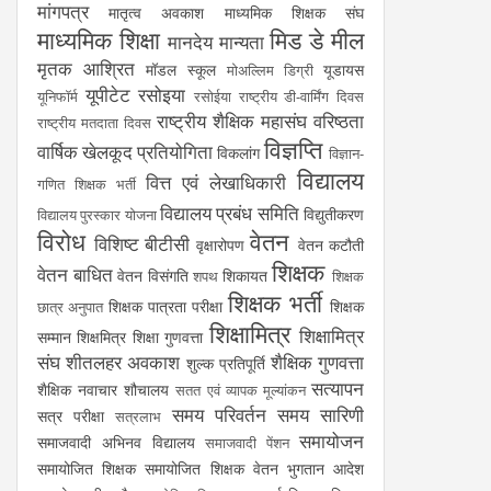
मांगपत्र
मातृत्व अवकाश
माध्यमिक शिक्षक संघ
माध्यमिक शिक्षा
मिड डे मील
मानदेय
मान्यता
मृतक आश्रित
मॉडल स्कूल
यूडायस
मोअल्लिम डिग्री
यूपीटेट
रसोइया
यूनिफॉर्म
रसोईया
राष्ट्रीय डी-वार्मिंग दिवस
राष्ट्रीय शैक्षिक महासंघ
वरिष्ठता
राष्ट्रीय मतदाता दिवस
विज्ञप्ति
वार्षिक खेलकूद प्रतियोगिता
विकलांग
विज्ञान-
विद्यालय
वित्त एवं लेखाधिकारी
गणित शिक्षक भर्ती
विद्यालय प्रबंध समिति
विद्युतीकरण
विद्यालय पुरस्कार योजना
विरोध
वेतन
विशिष्ट बीटीसी
वृक्षारोपण
वेतन कटौती
शिक्षक
वेतन बाधित
वेतन विसंगति
शिकायत
शपथ
शिक्षक
शिक्षक भर्ती
शिक्षक पात्रता परीक्षा
शिक्षक
छात्र अनुपात
शिक्षामित्र
शिक्षामित्र
सम्मान
शिक्षमित्र
शिक्षा गुणवत्ता
संघ
शीतलहर अवकाश
शैक्षिक गुणवत्ता
शुल्क प्रतिपूर्ति
सत्यापन
शैक्षिक नवाचार
शौचालय
सतत एवं व्यापक मूल्यांकन
समय परिवर्तन
समय सारिणी
सत्र परीक्षा
सत्रलाभ
समायोजन
समाजवादी अभिनव विद्यालय
समाजवादी पेंशन
समायोजित शिक्षक
समायोजित शिक्षक वेतन भुगतान आदेश