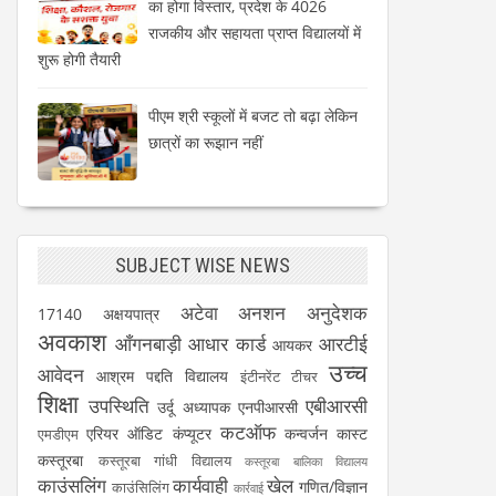
का होगा विस्तार, प्रदेश के 4026
राजकीय और सहायता प्राप्त विद्यालयों में
शुरू होगी तैयारी
पीएम श्री स्कूलों में बजट तो बढ़ा लेकिन
छात्रों का रूझान नहीं
SUBJECT WISE NEWS
अटेवा
अनशन
अनुदेशक
17140
अक्षयपात्र
अवकाश
आँगनबाड़ी
आधार कार्ड
आरटीई
आयकर
उच्च
आवेदन
आश्रम पद्दति विद्यालय
इंटीनरेंट टीचर
शिक्षा
उपस्थिति
एबीआरसी
उर्दू अध्यापक
एनपीआरसी
कटऑफ
एरियर
ऑडिट
कंप्यूटर
कन्वर्जन कास्ट
एमडीएम
कस्तूरबा
कस्तूरबा गांधी विद्यालय
कस्तूरबा बालिका विद्यालय
काउंसलिंग
कार्यवाही
खेल
गणित/विज्ञान
काउंसिलिंग
कार्रवाई