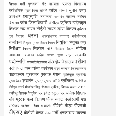
गुणवत्ता
गैर मान्यता प्राप्त विद्यालय
शिक्षक भर्ती
चयन
चुनाव
गैरशैक्षणिक
ग्रेडिंग
छात्र
ग्राम शिक्षा समिति
छात्रवृत्ति
उपस्थिति
जनगणना
जवाहर नवोदय
जन्मदिन
जांच
जिलाधिकारी
जूनियर हाईस्कूल
विद्यालय
जीपीएफ
शिक्षक संघ
ज्ञापन
टीईटी
डायट
ड्रेस वितरण
दुर्घटना
धरना
दूध वितरण
नवाचार
नवीनीकरण
धारणाधिकार
नामांकन
नियुक्ति
नियुक्ति पत्र
निधन
निःशुल्क पुस्तक वितरण
निरीक्षण
निलंबन
नोटिस
निर्माण
नीति
नैपकिन वितरण
न्यायालय
पत्र
पदावनति
न्यायालय आदेश
पंचायत चुनाव
पदोन्नति
परीक्षा
परिषदीय विद्यालय
पदोन्नति वेतनमान
परीक्षाफल
पल्स पोलियो कार्यक्रम
पाठ्य सहगामी क्रियाकलाप
पाठ्यक्रम
पुरस्कार
पुस्तक
पेंशन
प्रतिकूल प्रविष्टि
प्रदर्शन
प्रशिक्षण
प्रत्यावेदन
प्रपत्र
प्रबन्ध समिति
प्रशिक्षित
प्रशिक्षु शिक्षक
प्रशिक्षु शिक्षक चयन 2011
बीपीएड संघर्ष मोर्चा
प्राइवेट स्कूल
प्राथमिक शिक्षक
प्रशिक्षु शिक्षक नियुक्ति
संघ
प्रेरक
फल वितरण
फीस
बजट
बर्खास्तगी
बाल
बीईओ
बीएड
बीएलओ
अधिकार
बालिका शिक्षा
बीआरसी
बीएसए
बीटीसी
बैठक
भर्ती
भ्रष्टाचार
मदरसा
बोनस