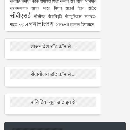
समारोह
समीक्षा बैठक
सम्मान
सर्व शिक्षा अभियान
समेकित शिक्षा
सहसमन्वयक
साक्षर भारत मिशन
सातवां वेतन
सीटेट
सीबीएसई
सीसीएल
सेवानिवृति
सेवापुस्तिका
स्काउट-
स्थानांतरण
स्कूल
स्वच्छता
गाइड
हेल्पलाइन
हड़ताल
शासनादेश डॉट कॉम से ...
सेवायोजन डॉट कॉम से ...
पॉज़िटिव न्यूज़ डॉट इन से