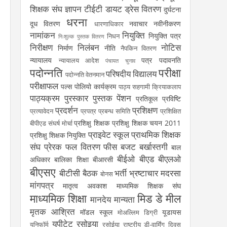
शिक्षक संघ
ज्ञापन
टीईटी
डायट
ड्रेस वितरण
दुर्घटना
धरना
दूध वितरण
नवाचार
नवीनीकरण
धारणाधिकार
नामांकन
नियुक्ति
नियुक्ति पत्र
निधन
निःशुल्क पुस्तक वितरण
निरीक्षण
निलंबन
नोटिस
निर्माण
नीति
नैपकिन वितरण
न्यायालय
पत्र
पदावनति
न्यायालय आदेश
पंचायत चुनाव
पदोन्नति
परीक्षा
परिषदीय विद्यालय
पदोन्नति वेतनमान
परीक्षाफल
पल्स पोलियो कार्यक्रम
पाठ्य सहगामी क्रियाकलाप
पाठ्यक्रम
पुरस्कार
पुस्तक
पेंशन
प्रतिकूल प्रविष्टि
प्रदर्शन
प्रशिक्षण
प्रत्यावेदन
प्रपत्र
प्रबन्ध समिति
प्रशिक्षित
प्रशिक्षु शिक्षक
प्रशिक्षु शिक्षक चयन 2011
बीपीएड संघर्ष मोर्चा
प्राइवेट स्कूल
प्राथमिक शिक्षक
प्रशिक्षु शिक्षक नियुक्ति
संघ
प्रेरक
फल वितरण
फीस
बजट
बर्खास्तगी
बाल
बीईओ
बीएड
बीएलओ
अधिकार
बालिका शिक्षा
बीआरसी
बीएसए
बीटीसी
बैठक
भर्ती
भ्रष्टाचार
मदरसा
बोनस
मांगपत्र
मातृत्व अवकाश
माध्यमिक शिक्षक संघ
माध्यमिक शिक्षा
मिड डे मील
मानदेय
मान्यता
मृतक आश्रित
मॉडल स्कूल
यूडायस
मोअल्लिम डिग्री
यूपीटेट
रसोइया
यूनिफॉर्म
रसोईया
राष्ट्रीय डी-वार्मिंग दिवस