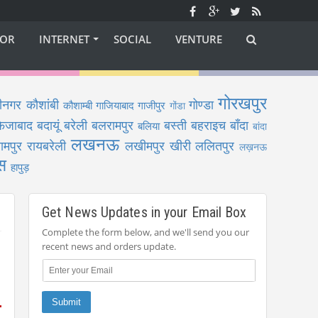
OR
INTERNET
SOCIAL
VENTURE
गोरखपुर
ीनगर
कौशांबी
गोण्डा
कौशाम्बी
गाजियाबाद
गाजीपुर
गोंडा
फैजाबाद
बदायूं
बरेली
बलरामपुर
बस्ती
बहराइच
बाँदा
बलिया
बांदा
लखनऊ
ामपुर
रायबरेली
लखीमपुर खीरी
ललितपुर
लख़नऊ
स
हापुड़
Get News Updates in your Email Box
Complete the form below, and we'll send you our
recent news and orders update.