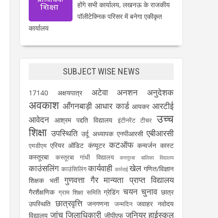
होंगे सभी कार्यालय, लखनऊ के राजकीय
पॉलीटेक्निक परिसर में बनेगा एकीकृत
कार्यालय
SUBJECT WISE NEWS
अटेवा
अनशन
अनुदेशक
17140
अक्षयपात्र
अवकाश
आँगनबाड़ी
आधार कार्ड
आरटीई
आयकर
उच्च
आवेदन
आश्रम पद्दति विद्यालय
इंटीनरेंट टीचर
शिक्षा
उपस्थिति
एबीआरसी
उर्दू अध्यापक
एनपीआरसी
कटऑफ
एरियर
ऑडिट
कंप्यूटर
कन्वर्जन कास्ट
एमडीएम
कस्तूरबा
कस्तूरबा गांधी विद्यालय
कस्तूरबा बालिका विद्यालय
काउंसलिंग
कार्यवाही
खेल
गणित/विज्ञान
काउंसिलिंग
कार्रवाई
गुणवत्ता
गैर मान्यता प्राप्त विद्यालय
शिक्षक भर्ती
चयन
चुनाव
गैरशैक्षणिक
ग्रेडिंग
छात्र
ग्राम शिक्षा समिति
छात्रवृत्ति
उपस्थिति
जनगणना
जवाहर नवोदय
जन्मदिन
जांच
जिलाधिकारी
जूनियर हाईस्कूल
विद्यालय
जीपीएफ