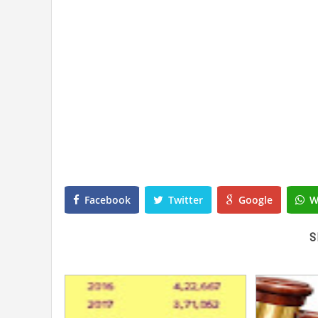
Facebook
Twitter
Google
W
S