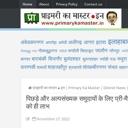
Home
About
Privacy Policy
Contact us
इलाहाबा
अंबेडकरनगर
अलीगढ़
आगरा
इटावा
अमरोहा
अमेठी
जालौन
गौतमबुद्धनगर
चन्दौली
चित्रकूट
जौनपुर
गौतमबुद्ध नगर
चंदौली
ज्योत
बाराबंकी
बिजनौर
बुलंदशहर
मथुरा
बागपत
बुलन्दशहर
भदोही
मऊ
वाराणसी
शाहजहाँपुर
संतकबीरनगर
संभल
शामली
श्रावस्ती
सहारन
प्राइमरी का मास्टर ● इन | Primary Ka Master | District News
पिछड़े और अल्पसंख्यक समुदायों के लिए प्री-मैट्
को ही लाभ
November 27, 2022