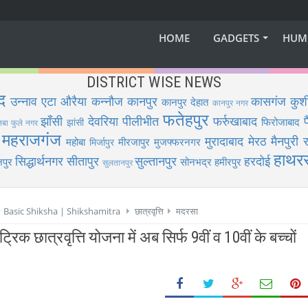
HOME
GADGETS
HUM
DISTRICT WISE NEWS
द
उन्नाव
एटा
औरैया
कन्नौज
कानपुर
कासगंज
कुश
कानपुर देहात
कानपुर नगर
फतेहपुर
झाँसी
देवरिया
पीलीभीत
फर्रुखाबाद
फिरोजाबाद
झांसी
िबा फुले नगर
महराजगंज
मुरादाबाद
मेरठ
मैनपुरी
र
महोबा
मीरजापुर
मुजफ्फरनगर
मिर्जापुर
हाथर
सिद्धार्थनगर
सीतापुर
सुल्तानपुर
हरदोई
पुर
सोनभद्र
हमीरपुर
सुलतानपुर
 | Basic Shiksha | Shikshamitra
छात्रवृत्ति
मदरसा
रिक छात्रवृत्ति योजना में अब सिर्फ 9वीं व 10वीं के बच्चों