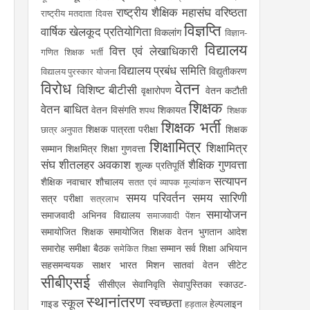
राष्ट्रीय शैक्षिक महासंघ
वरिष्ठता
राष्ट्रीय मतदाता दिवस
विज्ञप्ति
वार्षिक खेलकूद प्रतियोगिता
विकलांग
विज्ञान-
विद्यालय
वित्त एवं लेखाधिकारी
गणित शिक्षक भर्ती
विद्यालय प्रबंध समिति
विद्युतीकरण
विद्यालय पुरस्कार योजना
विरोध
वेतन
विशिष्ट बीटीसी
वृक्षारोपण
वेतन कटौती
शिक्षक
वेतन बाधित
वेतन विसंगति
शिकायत
शपथ
शिक्षक
शिक्षक भर्ती
शिक्षक पात्रता परीक्षा
शिक्षक
छात्र अनुपात
शिक्षामित्र
शिक्षामित्र
सम्मान
शिक्षमित्र
शिक्षा गुणवत्ता
संघ
शीतलहर अवकाश
शैक्षिक गुणवत्ता
शुल्क प्रतिपूर्ति
सत्यापन
शैक्षिक नवाचार
शौचालय
सतत एवं व्यापक मूल्यांकन
समय परिवर्तन
समय सारिणी
सत्र परीक्षा
सत्रलाभ
समायोजन
समाजवादी अभिनव विद्यालय
समाजवादी पेंशन
समायोजित शिक्षक
समायोजित शिक्षक वेतन भुगतान आदेश
समारोह
समीक्षा बैठक
सम्मान
सर्व शिक्षा अभियान
समेकित शिक्षा
सहसमन्वयक
साक्षर भारत मिशन
सातवां वेतन
सीटेट
सीबीएसई
सीसीएल
सेवानिवृति
सेवापुस्तिका
स्काउट-
स्थानांतरण
स्कूल
स्वच्छता
गाइड
हेल्पलाइन
हड़ताल