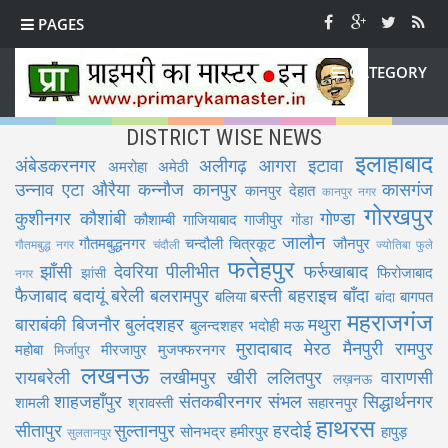
PAGES
CATEGORY
DISTRICT WISE NEWS
इलाहाबाद
अंबेडकरनगर
अलीगढ़
आगरा
इटावा
अमरोहा
अमेठी
उन्नाव
एटा
औरैया
कन्नौज
कानपुर
कासगंज
कानपुर देहात
कानपुर नगर
गोरखपुर
कुशीनगर
कौशांबी
गोण्डा
कौशाम्बी
गाजियाबाद
गाजीपुर
गोंडा
जालौन
गौतमबुद्धनगर
चन्दौली
चित्रकूट
जौनपुर
गौतमबुद्ध नगर
चंदौली
ज्योतिबा फुले
फतेहपुर
झाँसी
देवरिया
पीलीभीत
फर्रुखाबाद
फिरोजाबाद
झांसी
नगर
फैजाबाद
बदायूं
बरेली
बलरामपुर
बस्ती
बहराइच
बाँदा
बलिया
बागपत
बांदा
महराजगंज
बाराबंकी
बिजनौर
बुलंदशहर
मथुरा
बुलन्दशहर
भदोही
मऊ
मुरादाबाद
मेरठ
मैनपुरी
रामपुर
महोबा
मीरजापुर
मुजफ्फरनगर
मिर्जापुर
लखनऊ
रायबरेली
लखीमपुर खीरी
ललितपुर
वाराणसी
लख़नऊ
शाहजहाँपुर
संतकबीरनगर
संभल
सिद्धार्थनगर
शामली
श्रावस्ती
सहारनपुर
हाथरस
सीतापुर
सुल्तानपुर
हरदोई
सोनभद्र
हमीरपुर
हापुड़
सुलतानपुर