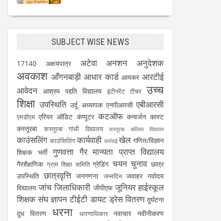
SUBJECT WISE NEWS
अटेवा
अनशन
अनुदेशक
17140
अक्षयपात्र
अवकाश
आँगनबाड़ी
आधार कार्ड
आरटीई
आयकर
उच्च
आवेदन
आश्रम पद्दति विद्यालय
इंटीनरेंट टीचर
शिक्षा
उपस्थिति
एबीआरसी
उर्दू अध्यापक
एनपीआरसी
कटऑफ
एरियर
ऑडिट
कंप्यूटर
कन्वर्जन कास्ट
एमडीएम
कस्तूरबा
कस्तूरबा गांधी विद्यालय
कस्तूरबा बालिका विद्यालय
काउंसलिंग
कार्यवाही
खेल
गणित/विज्ञान
काउंसिलिंग
कार्रवाई
गुणवत्ता
गैर मान्यता प्राप्त विद्यालय
शिक्षक भर्ती
चयन
चुनाव
गैरशैक्षणिक
ग्रेडिंग
छात्र
ग्राम शिक्षा समिति
छात्रवृत्ति
उपस्थिति
जनगणना
जवाहर नवोदय
जन्मदिन
जांच
जिलाधिकारी
जूनियर हाईस्कूल
विद्यालय
जीपीएफ
शिक्षक संघ
ज्ञापन
टीईटी
डायट
ड्रेस वितरण
दुर्घटना
धरना
दूध वितरण
नवाचार
नवीनीकरण
धारणाधिकार