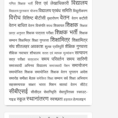
विद्यालय
वित्त एवं लेखाधिकारी
गणित शिक्षक भर्ती
विद्यालय प्रबंध समिति
विद्युतीकरण
विद्यालय पुरस्कार योजना
विरोध
वेतन
विशिष्ट बीटीसी
वृक्षारोपण
वेतन कटौती
शिक्षक
वेतन बाधित
वेतन विसंगति
शिकायत
शपथ
शिक्षक
शिक्षक भर्ती
शिक्षक पात्रता परीक्षा
शिक्षक
छात्र अनुपात
शिक्षामित्र
शिक्षामित्र
सम्मान
शिक्षमित्र
शिक्षा गुणवत्ता
संघ
शीतलहर अवकाश
शैक्षिक गुणवत्ता
शुल्क प्रतिपूर्ति
सत्यापन
शैक्षिक नवाचार
शौचालय
सतत एवं व्यापक मूल्यांकन
समय परिवर्तन
समय सारिणी
सत्र परीक्षा
सत्रलाभ
समायोजन
समाजवादी अभिनव विद्यालय
समाजवादी पेंशन
समायोजित शिक्षक
समायोजित शिक्षक वेतन भुगतान आदेश
समारोह
समीक्षा बैठक
सम्मान
सर्व शिक्षा अभियान
समेकित शिक्षा
सहसमन्वयक
साक्षर भारत मिशन
सातवां वेतन
सीटेट
सीबीएसई
सीसीएल
सेवानिवृति
सेवापुस्तिका
स्काउट-
स्थानांतरण
स्कूल
स्वच्छता
गाइड
हेल्पलाइन
हड़ताल