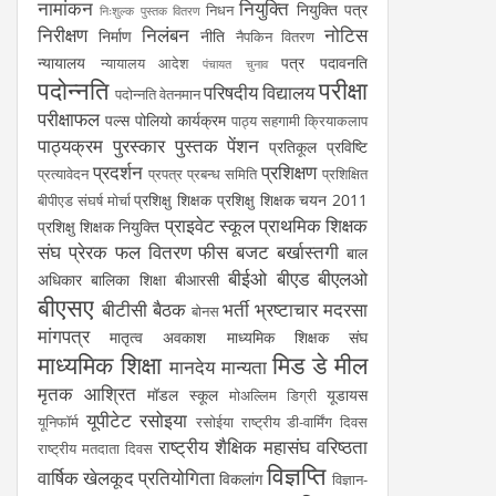
नामांकन
नियुक्ति
नियुक्ति पत्र
निधन
निःशुल्क पुस्तक वितरण
निरीक्षण
निलंबन
नोटिस
निर्माण
नीति
नैपकिन वितरण
न्यायालय
पत्र
पदावनति
न्यायालय आदेश
पंचायत चुनाव
पदोन्नति
परीक्षा
परिषदीय विद्यालय
पदोन्नति वेतनमान
परीक्षाफल
पल्स पोलियो कार्यक्रम
पाठ्य सहगामी क्रियाकलाप
पाठ्यक्रम
पुरस्कार
पुस्तक
पेंशन
प्रतिकूल प्रविष्टि
प्रदर्शन
प्रशिक्षण
प्रत्यावेदन
प्रपत्र
प्रबन्ध समिति
प्रशिक्षित
प्रशिक्षु शिक्षक
प्रशिक्षु शिक्षक चयन 2011
बीपीएड संघर्ष मोर्चा
प्राइवेट स्कूल
प्राथमिक शिक्षक
प्रशिक्षु शिक्षक नियुक्ति
संघ
प्रेरक
फल वितरण
फीस
बजट
बर्खास्तगी
बाल
बीईओ
बीएड
बीएलओ
अधिकार
बालिका शिक्षा
बीआरसी
बीएसए
बीटीसी
बैठक
भर्ती
भ्रष्टाचार
मदरसा
बोनस
मांगपत्र
मातृत्व अवकाश
माध्यमिक शिक्षक संघ
माध्यमिक शिक्षा
मिड डे मील
मानदेय
मान्यता
मृतक आश्रित
मॉडल स्कूल
यूडायस
मोअल्लिम डिग्री
यूपीटेट
रसोइया
यूनिफॉर्म
रसोईया
राष्ट्रीय डी-वार्मिंग दिवस
राष्ट्रीय शैक्षिक महासंघ
वरिष्ठता
राष्ट्रीय मतदाता दिवस
विज्ञप्ति
वार्षिक खेलकूद प्रतियोगिता
विकलांग
विज्ञान-