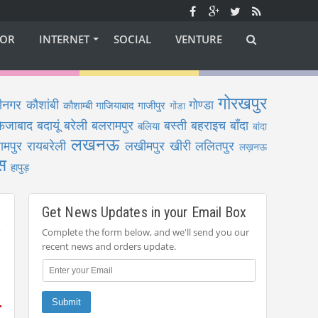
OR
INTERNET
SOCIAL
VENTURE
गोरखपुर
ीनगर
कौशांबी
गोण्डा
कौशाम्बी
गाजियाबाद
गाजीपुर
गोंडा
फैजाबाद
बदायूं
बरेली
बलरामपुर
बस्ती
बहराइच
बाँदा
बलिया
बांदा
लखनऊ
ामपुर
रायबरेली
लखीमपुर खीरी
ललितपुर
लख़नऊ
स
हापुड़
Get News Updates in your Email Box
Complete the form below, and we'll send you our
recent news and orders update.