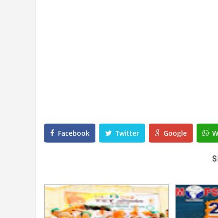
Facebook
Twitter
Google
W
S