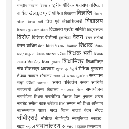
राष्ट्रीय शैक्षिक महासंघ
वरिष्ठता
राष्ट्रीय मतदाता दिवस
विज्ञप्ति
वार्षिक खेलकूद प्रतियोगिता
विकलांग
विज्ञान-
विद्यालय
वित्त एवं लेखाधिकारी
गणित शिक्षक भर्ती
विद्यालय प्रबंध समिति
विद्युतीकरण
विद्यालय पुरस्कार योजना
विरोध
वेतन
विशिष्ट बीटीसी
वृक्षारोपण
वेतन कटौती
शिक्षक
वेतन बाधित
वेतन विसंगति
शिकायत
शपथ
शिक्षक
शिक्षक भर्ती
शिक्षक पात्रता परीक्षा
शिक्षक
छात्र अनुपात
शिक्षामित्र
शिक्षामित्र
सम्मान
शिक्षमित्र
शिक्षा गुणवत्ता
संघ
शीतलहर अवकाश
शैक्षिक गुणवत्ता
शुल्क प्रतिपूर्ति
सत्यापन
शैक्षिक नवाचार
शौचालय
सतत एवं व्यापक मूल्यांकन
समय परिवर्तन
समय सारिणी
सत्र परीक्षा
सत्रलाभ
समायोजन
समाजवादी अभिनव विद्यालय
समाजवादी पेंशन
समायोजित शिक्षक
समायोजित शिक्षक वेतन भुगतान आदेश
समारोह
समीक्षा बैठक
सम्मान
सर्व शिक्षा अभियान
समेकित शिक्षा
सहसमन्वयक
साक्षर भारत मिशन
सातवां वेतन
सीटेट
सीबीएसई
सीसीएल
सेवानिवृति
सेवापुस्तिका
स्काउट-
स्थानांतरण
स्कूल
स्वच्छता
गाइड
हेल्पलाइन
हड़ताल