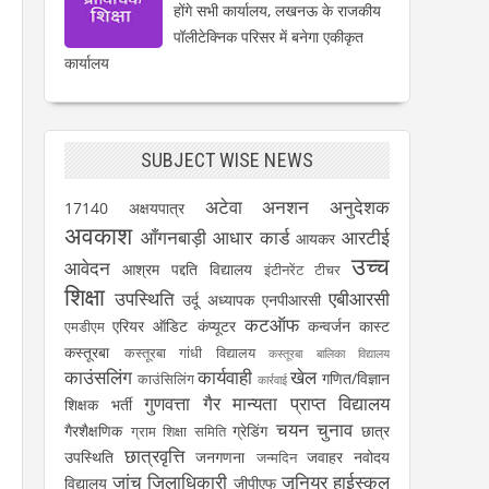
होंगे सभी कार्यालय, लखनऊ के राजकीय
पॉलीटेक्निक परिसर में बनेगा एकीकृत
कार्यालय
SUBJECT WISE NEWS
अटेवा
अनशन
अनुदेशक
17140
अक्षयपात्र
अवकाश
आँगनबाड़ी
आधार कार्ड
आरटीई
आयकर
उच्च
आवेदन
आश्रम पद्दति विद्यालय
इंटीनरेंट टीचर
शिक्षा
उपस्थिति
एबीआरसी
उर्दू अध्यापक
एनपीआरसी
कटऑफ
एरियर
ऑडिट
कंप्यूटर
कन्वर्जन कास्ट
एमडीएम
कस्तूरबा
कस्तूरबा गांधी विद्यालय
कस्तूरबा बालिका विद्यालय
काउंसलिंग
कार्यवाही
खेल
गणित/विज्ञान
काउंसिलिंग
कार्रवाई
गुणवत्ता
गैर मान्यता प्राप्त विद्यालय
शिक्षक भर्ती
चयन
चुनाव
गैरशैक्षणिक
ग्रेडिंग
छात्र
ग्राम शिक्षा समिति
छात्रवृत्ति
उपस्थिति
जनगणना
जवाहर नवोदय
जन्मदिन
जांच
जिलाधिकारी
जूनियर हाईस्कूल
विद्यालय
जीपीएफ