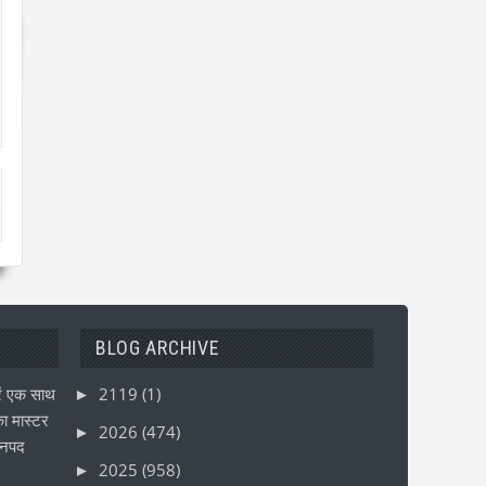
BLOG ARCHIVE
ं एक साथ
2119
(1)
►
ा मास्टर
2026
(474)
►
जनपद
2025
(958)
►