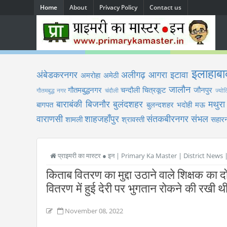
Home
About
Privacy Policy
Contact us
इलाहाबा
अंबेडकरनगर
अलीगढ़
आगरा
इटावा
अमरोहा
अमेठी
जालौन
गौतमबुद्धनगर
चन्दौली
चित्रकूट
जौनपुर
गौतमबुद्ध नगर
चंदौली
ज्योत
बाराबंकी
बिजनौर
बुलंदशहर
मथुरा
बागपत
बुलन्दशहर
भदोही
मऊ
वाराणसी
शाहजहाँपुर
संतकबीरनगर
संभल
शामली
श्रावस्ती
सहारन
प्राइमरी का मास्टर ● इन | Primary Ka Master | District News
किताब वितरण का मुद्दा उठाने वाले शिक्षक का
वितरण में हुई देरी पर भुगतान रोकने की रखी थी
November 08, 2022