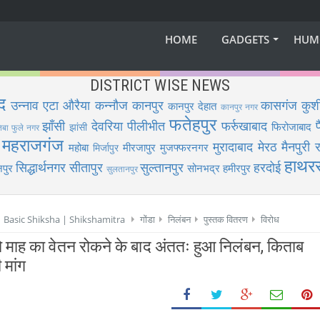
HOME
GADGETS
HUM
DISTRICT WISE NEWS
द
उन्नाव
एटा
औरैया
कन्नौज
कानपुर
कासगंज
कुश
कानपुर देहात
कानपुर नगर
फतेहपुर
झाँसी
देवरिया
पीलीभीत
फर्रुखाबाद
फिरोजाबाद
झांसी
िबा फुले नगर
महराजगंज
मुरादाबाद
मेरठ
मैनपुरी
र
महोबा
मीरजापुर
मुजफ्फरनगर
मिर्जापुर
हाथर
सिद्धार्थनगर
सीतापुर
सुल्तानपुर
हरदोई
पुर
सोनभद्र
हमीरपुर
सुलतानपुर
 | Basic Shiksha | Shikshamitra
गोंडा
निलंबन
पुस्तक वितरण
विरोध
 दो माह का वेतन रोकने के बाद अंततः हुआ निलंबन, किताब
 मांग