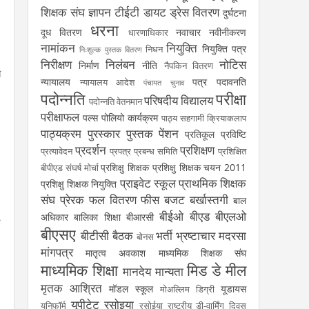
शिक्षक संघ
ज्ञापन
टीईटी
डायट
ड्रेस वितरण
दुर्घटना
धरना
दूध वितरण
नवाचार
नवीनीकरण
धारणाधिकार
नामांकन
नियुक्ति
नियुक्ति पत्र
निधन
निःशुल्क पुस्तक वितरण
निरीक्षण
निलंबन
नोटिस
निर्माण
नीति
नैपकिन वितरण
त
न्यायालय
पत्र
पदावनति
न्यायालय आदेश
पंचायत चुनाव
पदोन्नति
परीक्षा
परिषदीय विद्यालय
पदोन्नति वेतनमान
परीक्षाफल
पल्स पोलियो कार्यक्रम
पाठ्य सहगामी क्रियाकलाप
पाठ्यक्रम
पुरस्कार
पुस्तक
पेंशन
प्रतिकूल प्रविष्टि
प्रदर्शन
प्रशिक्षण
प्रत्यावेदन
प्रपत्र
प्रबन्ध समिति
प्रशिक्षित
प्रशिक्षु शिक्षक
प्रशिक्षु शिक्षक चयन 2011
बीपीएड संघर्ष मोर्चा
प्राइवेट स्कूल
प्राथमिक शिक्षक
प्रशिक्षु शिक्षक नियुक्ति
संघ
प्रेरक
फल वितरण
फीस
बजट
बर्खास्तगी
बाल
बीईओ
बीएड
बीएलओ
अधिकार
बालिका शिक्षा
बीआरसी
र
बीएसए
बीटीसी
बैठक
भर्ती
भ्रष्टाचार
मदरसा
बोनस
मांगपत्र
मातृत्व अवकाश
माध्यमिक शिक्षक संघ
माध्यमिक शिक्षा
मिड डे मील
मानदेय
मान्यता
मृतक आश्रित
मॉडल स्कूल
यूडायस
मोअल्लिम डिग्री
यूपीटेट
रसोइया
यूनिफॉर्म
रसोईया
राष्ट्रीय डी-वार्मिंग दिवस