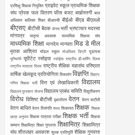
प्राइवेट स्कूल
प्राथमिक शिक्षक
प्रशिक्षु शिक्षक नियुक्ति
संघ
प्रेरक
फल वितरण
फीस
बजट
बर्खास्तगी
बाल
बीईओ
बीएड
बीएलओ
अधिकार
बालिका शिक्षा
बीआरसी
बीएसए
बीटीसी
बैठक
भर्ती
भ्रष्टाचार
मदरसा
बोनस
मांगपत्र
मातृत्व अवकाश
माध्यमिक शिक्षक संघ
माध्यमिक शिक्षा
मिड डे मील
मानदेय
मान्यता
मृतक आश्रित
मॉडल स्कूल
यूडायस
मोअल्लिम डिग्री
यूपीटेट
रसोइया
यूनिफॉर्म
रसोईया
राष्ट्रीय डी-वार्मिंग दिवस
राष्ट्रीय शैक्षिक महासंघ
वरिष्ठता
राष्ट्रीय मतदाता दिवस
विज्ञप्ति
वार्षिक खेलकूद प्रतियोगिता
विकलांग
विज्ञान-
विद्यालय
वित्त एवं लेखाधिकारी
गणित शिक्षक भर्ती
विद्यालय प्रबंध समिति
विद्युतीकरण
विद्यालय पुरस्कार योजना
विरोध
वेतन
विशिष्ट बीटीसी
वृक्षारोपण
वेतन कटौती
शिक्षक
वेतन बाधित
वेतन विसंगति
शिकायत
शपथ
शिक्षक
शिक्षक भर्ती
शिक्षक पात्रता परीक्षा
शिक्षक
छात्र अनुपात
शिक्षामित्र
शिक्षामित्र
सम्मान
शिक्षमित्र
शिक्षा गुणवत्ता
संघ
शीतलहर अवकाश
शैक्षिक गुणवत्ता
शुल्क प्रतिपूर्ति