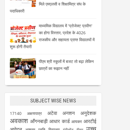
मिले एमएलसी व शिक्षामित्र संघ के
पदाधिकारी
माध्यमिक विद्यालय में 'प्रोजेक्ट प्रवीण'
का होगा विस्तार, प्रदेश के 4026
राजकीय और सहायता प्राप्त विद्यालयों में
शुरू होगी तैयारी
पीएम श्री स्कूलों में बजट तो बढ़ा लेकिन
छात्रों का रूझान नहीं
SUBJECT WISE NEWS
अटेवा
अनशन
अनुदेशक
17140
अक्षयपात्र
अवकाश
आँगनबाड़ी
आधार कार्ड
आरटीई
आयकर
उच्च
आवेदन
आश्रम पद्दति विद्यालय
इंटीनरेंट टीचर