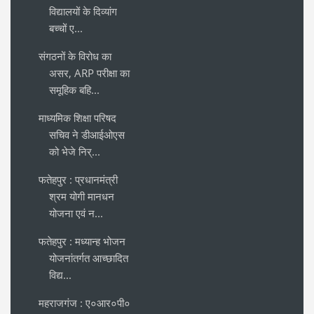
विद्यालयों के दिव्यांग
बच्चों ए...
संगठनों के विरोध का
असर, ARP परीक्षा का
समूहिक बहि...
माध्यमिक शिक्षा परिषद
सचिव ने डीआईओएस
को भेजे निर्...
फतेहपुर : प्रधानमंत्री
श्रम योगी मानधन
योजना एवं न...
फतेहपुर : मध्यान्ह भोजन
योजनांतर्गत आच्छादित
विद्य...
महराजगंज : ए०आर०पी०