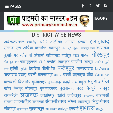
PAGES
CATEGORY
DISTRICT WISE NEWS
इलाहाबाद
अंबेडकरनगर
अलीगढ़
आगरा
इटावा
अमरोहा
अमेठी
उन्नाव
एटा
औरैया
कन्नौज
कानपुर
कासगंज
कानपुर देहात
कानपुर नगर
गोरखपुर
कुशीनगर
कौशांबी
गोण्डा
कौशाम्बी
गाजियाबाद
गाजीपुर
गोंडा
जालौन
गौतमबुद्धनगर
चन्दौली
चित्रकूट
जौनपुर
गौतमबुद्ध नगर
चंदौली
ज्योतिबा फुले
फतेहपुर
झाँसी
देवरिया
पीलीभीत
फर्रुखाबाद
फिरोजाबाद
झांसी
नगर
फैजाबाद
बदायूं
बरेली
बलरामपुर
बस्ती
बहराइच
बाँदा
बलिया
बागपत
बांदा
महराजगंज
बाराबंकी
बिजनौर
बुलंदशहर
मथुरा
बुलन्दशहर
भदोही
मऊ
मुरादाबाद
मेरठ
मैनपुरी
रामपुर
महोबा
मीरजापुर
मुजफ्फरनगर
मिर्जापुर
लखनऊ
रायबरेली
लखीमपुर खीरी
ललितपुर
वाराणसी
लख़नऊ
शाहजहाँपुर
संतकबीरनगर
संभल
सिद्धार्थनगर
शामली
श्रावस्ती
सहारनपुर
हाथरस
सीतापुर
सुल्तानपुर
हरदोई
सोनभद्र
हमीरपुर
हापुड़
सुलतानपुर