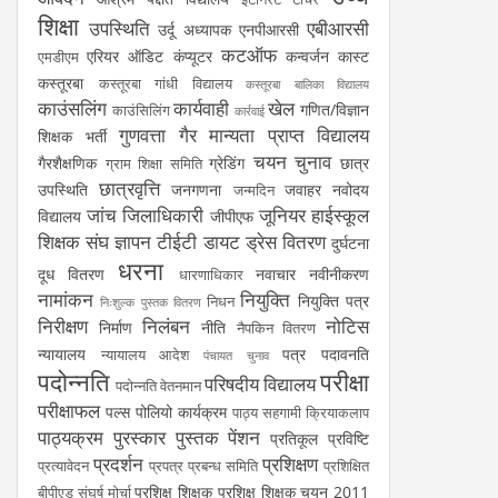
शिक्षा
उपस्थिति
एबीआरसी
उर्दू अध्यापक
एनपीआरसी
कटऑफ
एरियर
ऑडिट
कंप्यूटर
कन्वर्जन कास्ट
एमडीएम
कस्तूरबा
कस्तूरबा गांधी विद्यालय
कस्तूरबा बालिका विद्यालय
काउंसलिंग
कार्यवाही
खेल
गणित/विज्ञान
काउंसिलिंग
कार्रवाई
गुणवत्ता
गैर मान्यता प्राप्त विद्यालय
शिक्षक भर्ती
चयन
चुनाव
गैरशैक्षणिक
ग्रेडिंग
छात्र
ग्राम शिक्षा समिति
छात्रवृत्ति
उपस्थिति
जनगणना
जवाहर नवोदय
जन्मदिन
जांच
जिलाधिकारी
जूनियर हाईस्कूल
विद्यालय
जीपीएफ
शिक्षक संघ
ज्ञापन
टीईटी
डायट
ड्रेस वितरण
दुर्घटना
धरना
दूध वितरण
नवाचार
नवीनीकरण
धारणाधिकार
नामांकन
नियुक्ति
नियुक्ति पत्र
निधन
निःशुल्क पुस्तक वितरण
निरीक्षण
निलंबन
नोटिस
निर्माण
नीति
नैपकिन वितरण
न्यायालय
पत्र
पदावनति
न्यायालय आदेश
पंचायत चुनाव
पदोन्नति
परीक्षा
परिषदीय विद्यालय
पदोन्नति वेतनमान
परीक्षाफल
पल्स पोलियो कार्यक्रम
पाठ्य सहगामी क्रियाकलाप
पाठ्यक्रम
पुरस्कार
पुस्तक
पेंशन
प्रतिकूल प्रविष्टि
प्रदर्शन
प्रशिक्षण
प्रत्यावेदन
प्रपत्र
प्रबन्ध समिति
प्रशिक्षित
प्रशिक्षु शिक्षक
प्रशिक्षु शिक्षक चयन 2011
बीपीएड संघर्ष मोर्चा