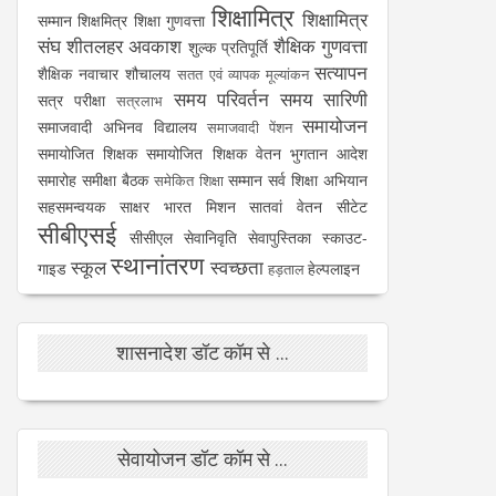
शिक्षामित्र
शिक्षामित्र
सम्मान
शिक्षमित्र
शिक्षा गुणवत्ता
संघ
शीतलहर अवकाश
शैक्षिक गुणवत्ता
शुल्क प्रतिपूर्ति
सत्यापन
शैक्षिक नवाचार
शौचालय
सतत एवं व्यापक मूल्यांकन
समय परिवर्तन
समय सारिणी
सत्र परीक्षा
सत्रलाभ
समायोजन
समाजवादी अभिनव विद्यालय
समाजवादी पेंशन
समायोजित शिक्षक
समायोजित शिक्षक वेतन भुगतान आदेश
समारोह
समीक्षा बैठक
सम्मान
सर्व शिक्षा अभियान
समेकित शिक्षा
सहसमन्वयक
साक्षर भारत मिशन
सातवां वेतन
सीटेट
सीबीएसई
सीसीएल
सेवानिवृति
सेवापुस्तिका
स्काउट-
स्थानांतरण
स्कूल
स्वच्छता
गाइड
हेल्पलाइन
हड़ताल
शासनादेश डॉट कॉम से ...
सेवायोजन डॉट कॉम से ...