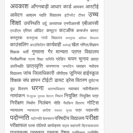
अवकाश
आँगनबाड़ी
आधार कार्ड
आरटीई
आयकर
उच्च
आवेदन
आश्रम पद्दति विद्यालय
इंटीनरेंट टीचर
शिक्षा
उपस्थिति
एबीआरसी
उर्दू अध्यापक
एनपीआरसी
कटऑफ
एरियर
ऑडिट
कंप्यूटर
कन्वर्जन कास्ट
एमडीएम
कस्तूरबा
कस्तूरबा गांधी विद्यालय
कस्तूरबा बालिका विद्यालय
काउंसलिंग
कार्यवाही
खेल
गणित/विज्ञान
काउंसिलिंग
कार्रवाई
गुणवत्ता
गैर मान्यता प्राप्त विद्यालय
शिक्षक भर्ती
चयन
चुनाव
गैरशैक्षणिक
ग्रेडिंग
छात्र
ग्राम शिक्षा समिति
छात्रवृत्ति
उपस्थिति
जनगणना
जवाहर नवोदय
जन्मदिन
जांच
जिलाधिकारी
जूनियर हाईस्कूल
विद्यालय
जीपीएफ
शिक्षक संघ
ज्ञापन
टीईटी
डायट
ड्रेस वितरण
दुर्घटना
धरना
दूध वितरण
नवाचार
नवीनीकरण
धारणाधिकार
नामांकन
नियुक्ति
नियुक्ति पत्र
निधन
निःशुल्क पुस्तक वितरण
निरीक्षण
निलंबन
नोटिस
निर्माण
नीति
नैपकिन वितरण
न्यायालय
पत्र
पदावनति
न्यायालय आदेश
पंचायत चुनाव
पदोन्नति
परीक्षा
परिषदीय विद्यालय
पदोन्नति वेतनमान
परीक्षाफल
पल्स पोलियो कार्यक्रम
पाठ्य सहगामी क्रियाकलाप
पाठ्यक्रम
पुरस्कार
पुस्तक
पेंशन
प्रतिकूल प्रविष्टि