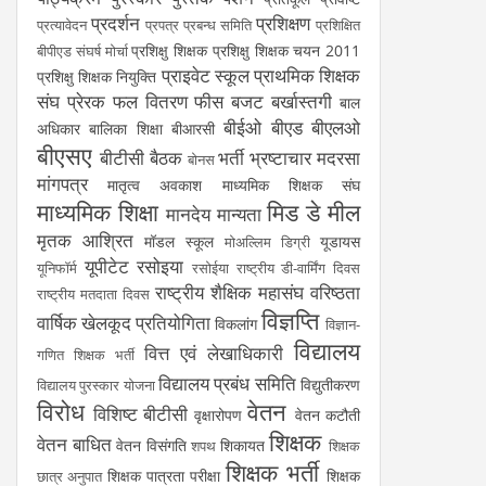
प्रदर्शन
प्रशिक्षण
प्रत्यावेदन
प्रपत्र
प्रबन्ध समिति
प्रशिक्षित
प्रशिक्षु शिक्षक
प्रशिक्षु शिक्षक चयन 2011
बीपीएड संघर्ष मोर्चा
प्राइवेट स्कूल
प्राथमिक शिक्षक
प्रशिक्षु शिक्षक नियुक्ति
संघ
प्रेरक
फल वितरण
फीस
बजट
बर्खास्तगी
बाल
बीईओ
बीएड
बीएलओ
अधिकार
बालिका शिक्षा
बीआरसी
बीएसए
बीटीसी
बैठक
भर्ती
भ्रष्टाचार
मदरसा
बोनस
मांगपत्र
मातृत्व अवकाश
माध्यमिक शिक्षक संघ
माध्यमिक शिक्षा
मिड डे मील
मानदेय
मान्यता
मृतक आश्रित
मॉडल स्कूल
यूडायस
मोअल्लिम डिग्री
यूपीटेट
रसोइया
यूनिफॉर्म
रसोईया
राष्ट्रीय डी-वार्मिंग दिवस
राष्ट्रीय शैक्षिक महासंघ
वरिष्ठता
राष्ट्रीय मतदाता दिवस
विज्ञप्ति
वार्षिक खेलकूद प्रतियोगिता
विकलांग
विज्ञान-
विद्यालय
वित्त एवं लेखाधिकारी
गणित शिक्षक भर्ती
विद्यालय प्रबंध समिति
विद्युतीकरण
विद्यालय पुरस्कार योजना
विरोध
वेतन
विशिष्ट बीटीसी
वृक्षारोपण
वेतन कटौती
शिक्षक
वेतन बाधित
वेतन विसंगति
शिकायत
शपथ
शिक्षक
शिक्षक भर्ती
शिक्षक पात्रता परीक्षा
शिक्षक
छात्र अनुपात