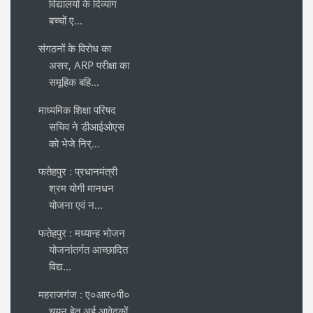
विद्यालयों के दिव्यांग
बच्चों ए...
संगठनों के विरोध का
असर, ARP परीक्षा का
समूहिक बहि...
माध्यमिक शिक्षा परिषद
सचिव ने डीआईओएस
को भेजे निर्...
फतेहपुर : प्रधानमंत्री
श्रम योगी मानधन
योजना एवं न...
फतेहपुर : मध्यान्ह भोजन
योजनांतर्गत आच्छादित
विद्य...
महराजगंज : ए०आर०पी०
चयन हेतु अर्ह आवेदकों