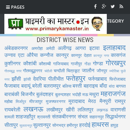
PAGES
CATEGORY
DISTRICT WISE NEWS
इलाहाबाद
अंबेडकरनगर
अलीगढ़
आगरा
इटावा
अमरोहा
अमेठी
उन्नाव
एटा
औरैया
कन्नौज
कानपुर
कासगंज
कानपुर देहात
कानपुर नगर
गोरखपुर
कुशीनगर
कौशांबी
गोण्डा
कौशाम्बी
गाजियाबाद
गाजीपुर
गोंडा
जालौन
गौतमबुद्धनगर
चन्दौली
चित्रकूट
जौनपुर
गौतमबुद्ध नगर
चंदौली
ज्योतिबा फुले
फतेहपुर
झाँसी
देवरिया
पीलीभीत
फर्रुखाबाद
फिरोजाबाद
झांसी
नगर
फैजाबाद
बदायूं
बरेली
बलरामपुर
बस्ती
बहराइच
बाँदा
बलिया
बागपत
बांदा
महराजगंज
बाराबंकी
बिजनौर
बुलंदशहर
मथुरा
बुलन्दशहर
भदोही
मऊ
मुरादाबाद
मेरठ
मैनपुरी
रामपुर
महोबा
मीरजापुर
मुजफ्फरनगर
मिर्जापुर
लखनऊ
रायबरेली
लखीमपुर खीरी
ललितपुर
वाराणसी
लख़नऊ
शाहजहाँपुर
संतकबीरनगर
संभल
सिद्धार्थनगर
शामली
श्रावस्ती
सहारनपुर
हाथरस
सीतापुर
सुल्तानपुर
हरदोई
सोनभद्र
हमीरपुर
हापुड़
सुलतानपुर