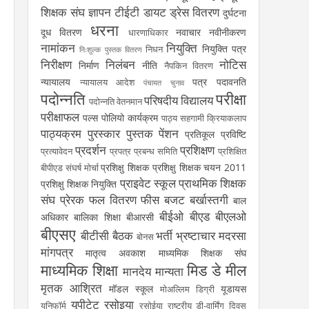
शिक्षक संघ
ज्ञापन
टीईटी
डायट
ड्रेस वितरण
दुर्घटना
धरना
दूध वितरण
नवाचार
नवीनीकरण
धारणाधिकार
नामांकन
नियुक्ति
नियुक्ति पत्र
निधन
निःशुल्क पुस्तक वितरण
निरीक्षण
निलंबन
नोटिस
निर्माण
नीति
नैपकिन वितरण
न्यायालय
पत्र
पदावनति
न्यायालय आदेश
पंचायत चुनाव
पदोन्नति
परीक्षा
परिषदीय विद्यालय
पदोन्नति वेतनमान
परीक्षाफल
पल्स पोलियो कार्यक्रम
पाठ्य सहगामी क्रियाकलाप
पाठ्यक्रम
पुरस्कार
पुस्तक
पेंशन
प्रतिकूल प्रविष्टि
प्रदर्शन
प्रशिक्षण
प्रत्यावेदन
प्रपत्र
प्रबन्ध समिति
प्रशिक्षित
प्रशिक्षु शिक्षक
प्रशिक्षु शिक्षक चयन 2011
बीपीएड संघर्ष मोर्चा
प्राइवेट स्कूल
प्राथमिक शिक्षक
प्रशिक्षु शिक्षक नियुक्ति
संघ
प्रेरक
फल वितरण
फीस
बजट
बर्खास्तगी
बाल
बीईओ
बीएड
बीएलओ
अधिकार
बालिका शिक्षा
बीआरसी
बीएसए
बीटीसी
बैठक
भर्ती
भ्रष्टाचार
मदरसा
बोनस
मांगपत्र
मातृत्व अवकाश
माध्यमिक शिक्षक संघ
माध्यमिक शिक्षा
मिड डे मील
मानदेय
मान्यता
मृतक आश्रित
मॉडल स्कूल
यूडायस
मोअल्लिम डिग्री
यूपीटेट
रसोइया
यूनिफॉर्म
रसोईया
राष्ट्रीय डी-वार्मिंग दिवस