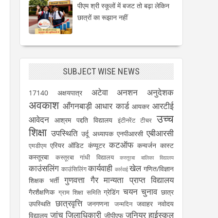
पीएम श्री स्कूलों में बजट तो बढ़ा लेकिन
छात्रों का रूझान नहीं
SUBJECT WISE NEWS
अटेवा
अनशन
अनुदेशक
17140
अक्षयपात्र
अवकाश
आँगनबाड़ी
आधार कार्ड
आरटीई
आयकर
उच्च
आवेदन
आश्रम पद्दति विद्यालय
इंटीनरेंट टीचर
शिक्षा
उपस्थिति
एबीआरसी
उर्दू अध्यापक
एनपीआरसी
कटऑफ
एरियर
ऑडिट
कंप्यूटर
कन्वर्जन कास्ट
एमडीएम
कस्तूरबा
कस्तूरबा गांधी विद्यालय
कस्तूरबा बालिका विद्यालय
काउंसलिंग
कार्यवाही
खेल
गणित/विज्ञान
काउंसिलिंग
कार्रवाई
गुणवत्ता
गैर मान्यता प्राप्त विद्यालय
शिक्षक भर्ती
चयन
चुनाव
गैरशैक्षणिक
ग्रेडिंग
छात्र
ग्राम शिक्षा समिति
छात्रवृत्ति
उपस्थिति
जनगणना
जवाहर नवोदय
जन्मदिन
जांच
जिलाधिकारी
जूनियर हाईस्कूल
विद्यालय
जीपीएफ