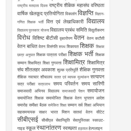
राष्ट्रीय शैक्षिक महासंघ
वरिष्ठता
राष्ट्रीय मतदाता दिवस
विज्ञप्ति
वार्षिक खेलकूद प्रतियोगिता
विकलांग
विज्ञान-
विद्यालय
वित्त एवं लेखाधिकारी
गणित शिक्षक भर्ती
विद्यालय प्रबंध समिति
विद्युतीकरण
विद्यालय पुरस्कार योजना
विरोध
वेतन
विशिष्ट बीटीसी
वृक्षारोपण
वेतन कटौती
शिक्षक
वेतन बाधित
वेतन विसंगति
शिकायत
शपथ
शिक्षक
शिक्षक भर्ती
शिक्षक पात्रता परीक्षा
शिक्षक
छात्र अनुपात
शिक्षामित्र
शिक्षामित्र
सम्मान
शिक्षमित्र
शिक्षा गुणवत्ता
संघ
शीतलहर अवकाश
शैक्षिक गुणवत्ता
शुल्क प्रतिपूर्ति
सत्यापन
शैक्षिक नवाचार
शौचालय
सतत एवं व्यापक मूल्यांकन
समय परिवर्तन
समय सारिणी
सत्र परीक्षा
सत्रलाभ
समायोजन
समाजवादी अभिनव विद्यालय
समाजवादी पेंशन
समायोजित शिक्षक
समायोजित शिक्षक वेतन भुगतान आदेश
समारोह
समीक्षा बैठक
सम्मान
सर्व शिक्षा अभियान
समेकित शिक्षा
सहसमन्वयक
साक्षर भारत मिशन
सातवां वेतन
सीटेट
सीबीएसई
सीसीएल
सेवानिवृति
सेवापुस्तिका
स्काउट-
स्थानांतरण
स्कूल
स्वच्छता
गाइड
हेल्पलाइन
हड़ताल