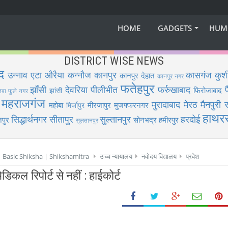
HOME
GADGETS
HUM
DISTRICT WISE NEWS
द
उन्नाव
एटा
औरैया
कन्नौज
कानपुर
कासगंज
कुश
कानपुर देहात
कानपुर नगर
फतेहपुर
झाँसी
देवरिया
पीलीभीत
फर्रुखाबाद
फिरोजाबाद
झांसी
िबा फुले नगर
महराजगंज
मुरादाबाद
मेरठ
मैनपुरी
र
महोबा
मीरजापुर
मुजफ्फरनगर
मिर्जापुर
हाथर
सिद्धार्थनगर
सीतापुर
सुल्तानपुर
हरदोई
पुर
सोनभद्र
हमीरपुर
सुलतानपुर
 | Basic Shiksha | Shikshamitra
उच्च न्यायालय
नवोदय विद्यालय
प्रवेश
ेडिकल रिपोर्ट से नहीं : हाईकोर्ट