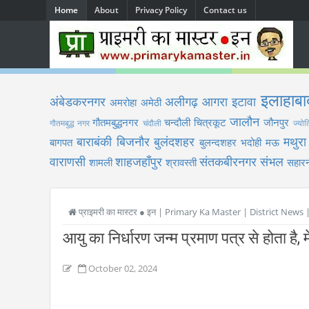
Home
About
Privacy Policy
Contact us
इलाहाबा
अंबेडकरनगर
अलीगढ़
आगरा
इटावा
अमरोहा
अमेठी
जालौन
गौतमबुद्धनगर
चन्दौली
चित्रकूट
जौनपुर
गौतमबुद्ध नगर
चंदौली
ज्योत
बाराबंकी
बिजनौर
बुलंदशहर
मथुरा
बागपत
बुलन्दशहर
भदोही
मऊ
वाराणसी
शाहजहाँपुर
संतकबीरनगर
संभल
शामली
श्रावस्ती
सहारन
प्राइमरी का मास्टर ● इन | Primary Ka Master | District News
आयु का निर्धारण जन्म प्रमाण पत्र से होता है, म
October 02, 2024