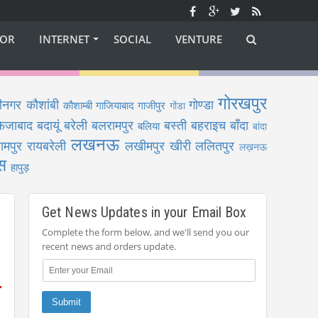
OR
INTERNET
SOCIAL
VENTURE
गोरखपुर
ीनगर
कौशांबी
गोण्डा
कौशाम्बी
गाजियाबाद
गाजीपुर
गोंडा
फैजाबाद
बदायूं
बरेली
बलरामपुर
बस्ती
बहराइच
बाँदा
बलिया
बांदा
लखनऊ
ामपुर
रायबरेली
लखीमपुर खीरी
ललितपुर
लख़नऊ
स
हापुड़
Get News Updates in your Email Box
Complete the form below, and we'll send you our
recent news and orders update.