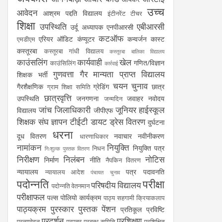
उच्च
आवेदन
आश्रम पद्दति विद्यालय
इंटीनरेंट टीचर
शिक्षा
उपस्थिति
एबीआरसी
उर्दू अध्यापक
एनपीआरसी
कटऑफ
एरियर
ऑडिट
कंप्यूटर
कन्वर्जन कास्ट
एमडीएम
कस्तूरबा
कस्तूरबा गांधी विद्यालय
कस्तूरबा बालिका विद्यालय
काउंसलिंग
कार्यवाही
खेल
गणित/विज्ञान
काउंसिलिंग
कार्रवाई
गुणवत्ता
गैर मान्यता प्राप्त विद्यालय
शिक्षक भर्ती
चयन
चुनाव
गैरशैक्षणिक
ग्रेडिंग
छात्र
ग्राम शिक्षा समिति
छात्रवृत्ति
उपस्थिति
जनगणना
जवाहर नवोदय
जन्मदिन
जांच
जिलाधिकारी
जूनियर हाईस्कूल
विद्यालय
जीपीएफ
शिक्षक संघ
ज्ञापन
टीईटी
डायट
ड्रेस वितरण
दुर्घटना
धरना
दूध वितरण
नवाचार
नवीनीकरण
धारणाधिकार
नामांकन
नियुक्ति
नियुक्ति पत्र
निधन
निःशुल्क पुस्तक वितरण
निरीक्षण
निलंबन
नोटिस
निर्माण
नीति
नैपकिन वितरण
न्यायालय
पत्र
पदावनति
न्यायालय आदेश
पंचायत चुनाव
पदोन्नति
परीक्षा
परिषदीय विद्यालय
पदोन्नति वेतनमान
परीक्षाफल
पल्स पोलियो कार्यक्रम
पाठ्य सहगामी क्रियाकलाप
पाठ्यक्रम
पुरस्कार
पुस्तक
पेंशन
प्रतिकूल प्रविष्टि
प्रदर्शन
प्रशिक्षण
प्रत्यावेदन
प्रपत्र
प्रबन्ध समिति
प्रशिक्षित