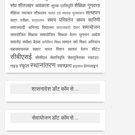
संघ
शीतलहर अवकाश
शैक्षिक गुणवत्ता
शुल्क प्रतिपूर्ति
सत्यापन
शैक्षिक नवाचार
शौचालय
सतत एवं व्यापक मूल्यांकन
समय परिवर्तन
समय सारिणी
सत्र परीक्षा
सत्रलाभ
समायोजन
समाजवादी अभिनव विद्यालय
समाजवादी पेंशन
समायोजित शिक्षक
समायोजित शिक्षक वेतन भुगतान आदेश
समारोह
समीक्षा बैठक
सम्मान
सर्व शिक्षा अभियान
समेकित शिक्षा
सहसमन्वयक
साक्षर भारत मिशन
सातवां वेतन
सीटेट
सीबीएसई
सीसीएल
सेवानिवृति
सेवापुस्तिका
स्काउट-
स्थानांतरण
स्कूल
स्वच्छता
गाइड
हेल्पलाइन
हड़ताल
शासनादेश डॉट कॉम से ...
सेवायोजन डॉट कॉम से ...