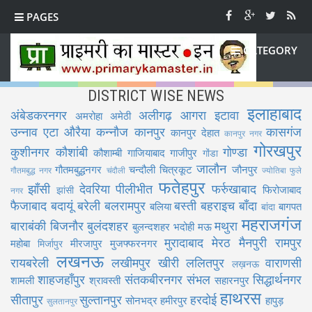
PAGES
CATEGORY
DISTRICT WISE NEWS
इलाहाबाद
अंबेडकरनगर
अलीगढ़
आगरा
इटावा
अमरोहा
अमेठी
उन्नाव
एटा
औरैया
कन्नौज
कानपुर
कासगंज
कानपुर देहात
कानपुर नगर
गोरखपुर
कुशीनगर
कौशांबी
गोण्डा
कौशाम्बी
गाजियाबाद
गाजीपुर
गोंडा
जालौन
गौतमबुद्धनगर
चन्दौली
चित्रकूट
जौनपुर
गौतमबुद्ध नगर
चंदौली
ज्योतिबा फुले
फतेहपुर
झाँसी
देवरिया
पीलीभीत
फर्रुखाबाद
फिरोजाबाद
झांसी
नगर
फैजाबाद
बदायूं
बरेली
बलरामपुर
बस्ती
बहराइच
बाँदा
बलिया
बागपत
बांदा
महराजगंज
बाराबंकी
बिजनौर
बुलंदशहर
मथुरा
बुलन्दशहर
भदोही
मऊ
मुरादाबाद
मेरठ
मैनपुरी
रामपुर
महोबा
मीरजापुर
मुजफ्फरनगर
मिर्जापुर
लखनऊ
रायबरेली
लखीमपुर खीरी
ललितपुर
वाराणसी
लख़नऊ
शाहजहाँपुर
संतकबीरनगर
संभल
सिद्धार्थनगर
शामली
श्रावस्ती
सहारनपुर
हाथरस
सीतापुर
सुल्तानपुर
हरदोई
सोनभद्र
हमीरपुर
हापुड़
सुलतानपुर