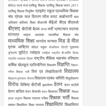
प्रशिक्षु शिक्षक
प्रशिक्षु शिक्षक चयन 2011
बीपीएड संघर्ष मोर्चा
प्राइवेट स्कूल
प्राथमिक शिक्षक
प्रशिक्षु शिक्षक नियुक्ति
संघ
प्रेरक
फल वितरण
फीस
बजट
बर्खास्तगी
बाल
बीईओ
बीएड
बीएलओ
अधिकार
बालिका शिक्षा
बीआरसी
बीएसए
बीटीसी
बैठक
भर्ती
भ्रष्टाचार
मदरसा
बोनस
मांगपत्र
मातृत्व अवकाश
माध्यमिक शिक्षक संघ
माध्यमिक शिक्षा
मिड डे मील
मानदेय
मान्यता
मृतक आश्रित
मॉडल स्कूल
यूडायस
मोअल्लिम डिग्री
यूपीटेट
रसोइया
यूनिफॉर्म
रसोईया
राष्ट्रीय डी-वार्मिंग दिवस
राष्ट्रीय शैक्षिक महासंघ
वरिष्ठता
राष्ट्रीय मतदाता दिवस
विज्ञप्ति
वार्षिक खेलकूद प्रतियोगिता
विकलांग
विज्ञान-
विद्यालय
वित्त एवं लेखाधिकारी
गणित शिक्षक भर्ती
विद्यालय प्रबंध समिति
विद्युतीकरण
विद्यालय पुरस्कार योजना
विरोध
वेतन
विशिष्ट बीटीसी
वृक्षारोपण
वेतन कटौती
शिक्षक
वेतन बाधित
वेतन विसंगति
शिकायत
शपथ
शिक्षक
शिक्षक भर्ती
शिक्षक पात्रता परीक्षा
शिक्षक
छात्र अनुपात
शिक्षामित्र
शिक्षामित्र
सम्मान
शिक्षमित्र
शिक्षा गुणवत्ता