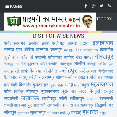
PAGES
CATEGORY
DISTRICT WISE NEWS
इलाहाबाद
अंबेडकरनगर
अलीगढ़
आगरा
इटावा
अमरोहा
अमेठी
उन्नाव
एटा
औरैया
कन्नौज
कानपुर
कासगंज
कानपुर देहात
कानपुर नगर
गोरखपुर
कुशीनगर
कौशांबी
गोण्डा
कौशाम्बी
गाजियाबाद
गाजीपुर
गोंडा
जालौन
गौतमबुद्धनगर
चन्दौली
चित्रकूट
जौनपुर
गौतमबुद्ध नगर
चंदौली
ज्योतिबा फुले
फतेहपुर
झाँसी
देवरिया
पीलीभीत
फर्रुखाबाद
फिरोजाबाद
झांसी
नगर
फैजाबाद
बदायूं
बरेली
बलरामपुर
बस्ती
बहराइच
बाँदा
बलिया
बागपत
बांदा
महराजगंज
बाराबंकी
बिजनौर
बुलंदशहर
मथुरा
बुलन्दशहर
भदोही
मऊ
मुरादाबाद
मेरठ
मैनपुरी
रामपुर
महोबा
मीरजापुर
मुजफ्फरनगर
मिर्जापुर
लखनऊ
रायबरेली
लखीमपुर खीरी
ललितपुर
वाराणसी
लख़नऊ
शाहजहाँपुर
संतकबीरनगर
संभल
सिद्धार्थनगर
शामली
श्रावस्ती
सहारनपुर
हाथरस
सीतापुर
सुल्तानपुर
हरदोई
सोनभद्र
हमीरपुर
हापुड़
सुलतानपुर