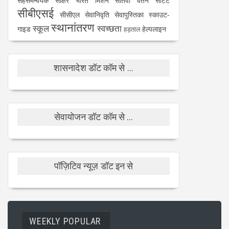
सहसमन्वयक
साक्षर भारत मिशन
सातवां वेतन
सीटेट
सीबीएसई
सीसीएल
सेवानिवृति
सेवापुस्तिका
स्काउट-
स्थानांतरण
स्कूल
स्वच्छता
गाइड
हेल्पलाइन
हड़ताल
शासनादेश डॉट कॉम से ...
सेवायोजन डॉट कॉम से ...
पॉज़िटिव न्यूज़ डॉट इन से
WEEKLY POPULAR