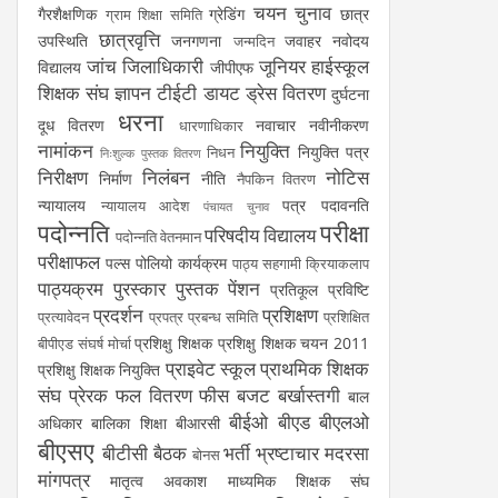
चयन
चुनाव
गैरशैक्षणिक
ग्रेडिंग
छात्र
ग्राम शिक्षा समिति
छात्रवृत्ति
उपस्थिति
जनगणना
जवाहर नवोदय
जन्मदिन
जांच
जिलाधिकारी
जूनियर हाईस्कूल
विद्यालय
जीपीएफ
शिक्षक संघ
ज्ञापन
टीईटी
डायट
ड्रेस वितरण
दुर्घटना
धरना
दूध वितरण
नवाचार
नवीनीकरण
धारणाधिकार
नामांकन
नियुक्ति
नियुक्ति पत्र
निधन
निःशुल्क पुस्तक वितरण
निरीक्षण
निलंबन
नोटिस
निर्माण
नीति
नैपकिन वितरण
न्यायालय
पत्र
पदावनति
न्यायालय आदेश
पंचायत चुनाव
पदोन्नति
परीक्षा
परिषदीय विद्यालय
पदोन्नति वेतनमान
परीक्षाफल
पल्स पोलियो कार्यक्रम
पाठ्य सहगामी क्रियाकलाप
पाठ्यक्रम
पुरस्कार
पुस्तक
पेंशन
प्रतिकूल प्रविष्टि
प्रदर्शन
प्रशिक्षण
प्रत्यावेदन
प्रपत्र
प्रबन्ध समिति
प्रशिक्षित
प्रशिक्षु शिक्षक
प्रशिक्षु शिक्षक चयन 2011
बीपीएड संघर्ष मोर्चा
प्राइवेट स्कूल
प्राथमिक शिक्षक
प्रशिक्षु शिक्षक नियुक्ति
संघ
प्रेरक
फल वितरण
फीस
बजट
बर्खास्तगी
बाल
बीईओ
बीएड
बीएलओ
अधिकार
बालिका शिक्षा
बीआरसी
बीएसए
बीटीसी
बैठक
भर्ती
भ्रष्टाचार
मदरसा
बोनस
मांगपत्र
मातृत्व अवकाश
माध्यमिक शिक्षक संघ