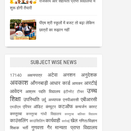
राजकीय और सहायता प्राप्त विद्यालयों में
शुरू होगी तैयारी
पीएम श्री स्कूलों में बजट तो बढ़ा लेकिन
छात्रों का रूझान नहीं
SUBJECT WISE NEWS
अटेवा
अनशन
अनुदेशक
17140
अक्षयपात्र
अवकाश
आँगनबाड़ी
आधार कार्ड
आरटीई
आयकर
उच्च
आवेदन
आश्रम पद्दति विद्यालय
इंटीनरेंट टीचर
शिक्षा
उपस्थिति
एबीआरसी
उर्दू अध्यापक
एनपीआरसी
कटऑफ
एरियर
ऑडिट
कंप्यूटर
कन्वर्जन कास्ट
एमडीएम
कस्तूरबा
कस्तूरबा गांधी विद्यालय
कस्तूरबा बालिका विद्यालय
काउंसलिंग
कार्यवाही
खेल
गणित/विज्ञान
काउंसिलिंग
कार्रवाई
गुणवत्ता
गैर मान्यता प्राप्त विद्यालय
शिक्षक भर्ती