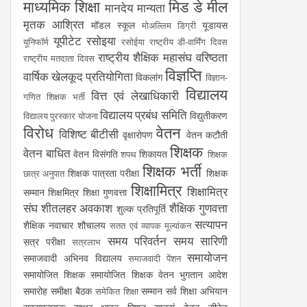
माध्यमिक शिक्षा
मिड डे मील
मानदेय
मान्यता
मृतक आश्रित
मॉडल स्कूल
यूडायस
मोअल्लिम डिग्री
यूपीटेट
रसोइया
यूनिफॉर्म
रसोईया
राष्ट्रीय डी-वार्मिंग दिवस
राष्ट्रीय शैक्षिक महासंघ
वरिष्ठता
राष्ट्रीय मतदाता दिवस
विज्ञप्ति
वार्षिक खेलकूद प्रतियोगिता
विकलांग
विज्ञान-
विद्यालय
वित्त एवं लेखाधिकारी
गणित शिक्षक भर्ती
विद्यालय प्रबंध समिति
विद्युतीकरण
विद्यालय पुरस्कार योजना
विरोध
वेतन
विशिष्ट बीटीसी
वृक्षारोपण
वेतन कटौती
शिक्षक
वेतन बाधित
वेतन विसंगति
शिकायत
शपथ
शिक्षक
शिक्षक भर्ती
शिक्षक पात्रता परीक्षा
शिक्षक
छात्र अनुपात
शिक्षामित्र
शिक्षामित्र
सम्मान
शिक्षमित्र
शिक्षा गुणवत्ता
संघ
शीतलहर अवकाश
शैक्षिक गुणवत्ता
शुल्क प्रतिपूर्ति
सत्यापन
शैक्षिक नवाचार
शौचालय
सतत एवं व्यापक मूल्यांकन
समय परिवर्तन
समय सारिणी
सत्र परीक्षा
सत्रलाभ
समायोजन
समाजवादी अभिनव विद्यालय
समाजवादी पेंशन
समायोजित शिक्षक
समायोजित शिक्षक वेतन भुगतान आदेश
समारोह
समीक्षा बैठक
सम्मान
सर्व शिक्षा अभियान
समेकित शिक्षा