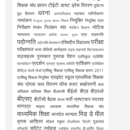
शिक्षक संघ
ज्ञापन
टीईटी
डायट
ड्रेस वितरण
दुर्घटना
धरना
दूध वितरण
नवाचार
नवीनीकरण
धारणाधिकार
नामांकन
नियुक्ति
नियुक्ति पत्र
निधन
निःशुल्क पुस्तक वितरण
निरीक्षण
निलंबन
नोटिस
निर्माण
नीति
नैपकिन वितरण
न्यायालय
पत्र
पदावनति
न्यायालय आदेश
पंचायत चुनाव
पदोन्नति
परीक्षा
परिषदीय विद्यालय
पदोन्नति वेतनमान
परीक्षाफल
पल्स पोलियो कार्यक्रम
पाठ्य सहगामी क्रियाकलाप
पाठ्यक्रम
पुरस्कार
पुस्तक
पेंशन
प्रतिकूल प्रविष्टि
प्रदर्शन
प्रशिक्षण
प्रत्यावेदन
प्रपत्र
प्रबन्ध समिति
प्रशिक्षित
प्रशिक्षु शिक्षक
प्रशिक्षु शिक्षक चयन 2011
बीपीएड संघर्ष मोर्चा
प्राइवेट स्कूल
प्राथमिक शिक्षक
प्रशिक्षु शिक्षक नियुक्ति
संघ
प्रेरक
फल वितरण
फीस
बजट
बर्खास्तगी
बाल
बीईओ
बीएड
बीएलओ
अधिकार
बालिका शिक्षा
बीआरसी
बीएसए
बीटीसी
बैठक
भर्ती
भ्रष्टाचार
मदरसा
बोनस
मांगपत्र
मातृत्व अवकाश
माध्यमिक शिक्षक संघ
माध्यमिक शिक्षा
मिड डे मील
मानदेय
मान्यता
मृतक आश्रित
मॉडल स्कूल
यूडायस
मोअल्लिम डिग्री
यूपीटेट
रसोइया
यूनिफॉर्म
रसोईया
राष्ट्रीय डी-वार्मिंग दिवस