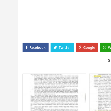
Facebook
Twitter
Google
W
S