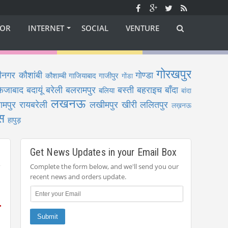
OR
INTERNET
SOCIAL
VENTURE
गोरखपुर
ीनगर
कौशांबी
गोण्डा
कौशाम्बी
गाजियाबाद
गाजीपुर
गोंडा
फैजाबाद
बदायूं
बरेली
बलरामपुर
बस्ती
बहराइच
बाँदा
बलिया
बांदा
लखनऊ
ामपुर
रायबरेली
लखीमपुर खीरी
ललितपुर
लख़नऊ
स
हापुड़
Get News Updates in your Email Box
Complete the form below, and we'll send you our
recent news and orders update.