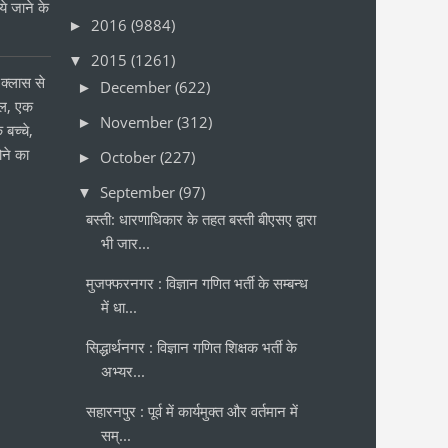
 जाने के
2016
(9884)
►
र
2015
(1261)
▼
क्लास से
December
(622)
►
ोल, एक
November
(312)
►
 बच्चे,
ने का
October
(227)
►
September
(97)
▼
बस्ती: धारणाधिकार के तहत बस्ती बीएसए द्वारा
भी जार...
मुजफ्फरनगर : विज्ञान गणित भर्ती के सम्बन्ध
में धा...
सिद्धार्थनगर : विज्ञान गणित शिक्षक भर्ती के
अभ्यर...
सहारनपुर : पूर्व में कार्यमुक्त और वर्तमान में
सम्...