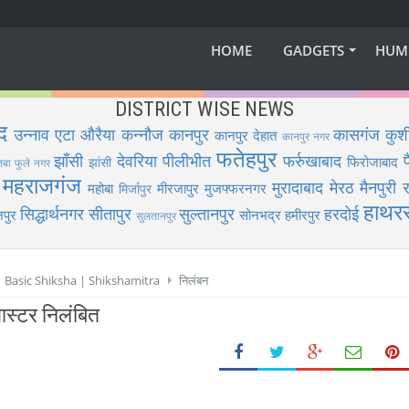
HOME
GADGETS
HUM
DISTRICT WISE NEWS
द
उन्नाव
एटा
औरैया
कन्नौज
कानपुर
कासगंज
कुश
कानपुर देहात
कानपुर नगर
फतेहपुर
झाँसी
देवरिया
पीलीभीत
फर्रुखाबाद
फिरोजाबाद
झांसी
िबा फुले नगर
महराजगंज
मुरादाबाद
मेरठ
मैनपुरी
र
महोबा
मीरजापुर
मुजफ्फरनगर
मिर्जापुर
हाथर
सिद्धार्थनगर
सीतापुर
सुल्तानपुर
हरदोई
पुर
सोनभद्र
हमीरपुर
सुलतानपुर
 | Basic Shiksha | Shikshamitra
निलंबन
मास्टर निलंबित