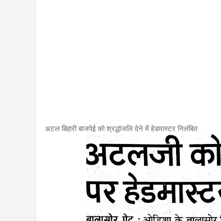
अटल बिहारी बाजपेई को श्रद्धांजलि देने में हेडमास्टर निलंबित