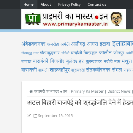
Home
About
Privacy Policy
Contact us
इलाहाबा
अंबेडकरनगर
अलीगढ़
आगरा
इटावा
अमरोहा
अमेठी
जालौन
गौतमबुद्धनगर
चन्दौली
चित्रकूट
जौनपुर
गौतमबुद्ध नगर
चंदौली
ज्योत
बाराबंकी
बिजनौर
बुलंदशहर
मथुरा
बागपत
बुलन्दशहर
भदोही
मऊ
वाराणसी
शाहजहाँपुर
संतकबीरनगर
संभल
शामली
श्रावस्ती
सहारन
प्राइमरी का मास्टर ● इन | Primary Ka Master | District News
अटल बिहारी बाजपेई को श्रद्धांजलि देने में हेड
September 15, 2015