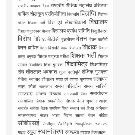
राष्ट्रीय शैक्षिक महासंघ
वरिष्ठता
राष्ट्रीय मतदाता दिवस
विज्ञप्ति
वार्षिक खेलकूद प्रतियोगिता
विकलांग
विज्ञान-
विद्यालय
वित्त एवं लेखाधिकारी
गणित शिक्षक भर्ती
विद्यालय प्रबंध समिति
विद्युतीकरण
विद्यालय पुरस्कार योजना
विरोध
वेतन
विशिष्ट बीटीसी
वृक्षारोपण
वेतन कटौती
शिक्षक
वेतन बाधित
वेतन विसंगति
शिकायत
शपथ
शिक्षक
शिक्षक भर्ती
शिक्षक पात्रता परीक्षा
शिक्षक
छात्र अनुपात
शिक्षामित्र
शिक्षामित्र
सम्मान
शिक्षमित्र
शिक्षा गुणवत्ता
संघ
शीतलहर अवकाश
शैक्षिक गुणवत्ता
शुल्क प्रतिपूर्ति
सत्यापन
शैक्षिक नवाचार
शौचालय
सतत एवं व्यापक मूल्यांकन
समय परिवर्तन
समय सारिणी
सत्र परीक्षा
सत्रलाभ
समायोजन
समाजवादी अभिनव विद्यालय
समाजवादी पेंशन
समायोजित शिक्षक
समायोजित शिक्षक वेतन भुगतान आदेश
समारोह
समीक्षा बैठक
सम्मान
सर्व शिक्षा अभियान
समेकित शिक्षा
सहसमन्वयक
साक्षर भारत मिशन
सातवां वेतन
सीटेट
सीबीएसई
सीसीएल
सेवानिवृति
सेवापुस्तिका
स्काउट-
स्थानांतरण
स्कूल
स्वच्छता
गाइड
हेल्पलाइन
हड़ताल