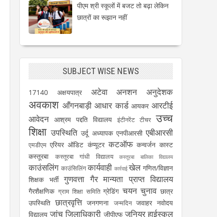
पीएम श्री स्कूलों में बजट तो बढ़ा लेकिन
छात्रों का रूझान नहीं
SUBJECT WISE NEWS
अटेवा
अनशन
अनुदेशक
17140
अक्षयपात्र
अवकाश
आँगनबाड़ी
आधार कार्ड
आरटीई
आयकर
उच्च
आवेदन
आश्रम पद्दति विद्यालय
इंटीनरेंट टीचर
शिक्षा
उपस्थिति
एबीआरसी
उर्दू अध्यापक
एनपीआरसी
कटऑफ
एरियर
ऑडिट
कंप्यूटर
कन्वर्जन कास्ट
एमडीएम
कस्तूरबा
कस्तूरबा गांधी विद्यालय
कस्तूरबा बालिका विद्यालय
काउंसलिंग
कार्यवाही
खेल
गणित/विज्ञान
काउंसिलिंग
कार्रवाई
गुणवत्ता
गैर मान्यता प्राप्त विद्यालय
शिक्षक भर्ती
चयन
चुनाव
गैरशैक्षणिक
ग्रेडिंग
छात्र
ग्राम शिक्षा समिति
छात्रवृत्ति
उपस्थिति
जनगणना
जवाहर नवोदय
जन्मदिन
जांच
जिलाधिकारी
जूनियर हाईस्कूल
विद्यालय
जीपीएफ