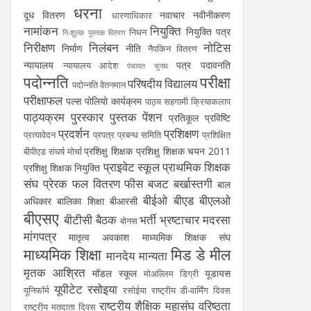
धरना
दूध वितरण
नवाचार
नवीनीकरण
धारणाधिकार
नामांकन
नियुक्ति
नियुक्ति पत्र
निधन
निःशुल्क पुस्तक वितरण
निरीक्षण
निलंबन
नोटिस
निर्माण
नीति
नैपकिन वितरण
न्यायालय
पत्र
पदावनति
न्यायालय आदेश
पंचायत चुनाव
पदोन्नति
परीक्षा
परिषदीय विद्यालय
पदोन्नति वेतनमान
परीक्षाफल
पल्स पोलियो कार्यक्रम
पाठ्य सहगामी क्रियाकलाप
पाठ्यक्रम
पुरस्कार
पुस्तक
पेंशन
प्रतिकूल प्रविष्टि
प्रदर्शन
प्रशिक्षण
प्रत्यावेदन
प्रपत्र
प्रबन्ध समिति
प्रशिक्षित
प्रशिक्षु शिक्षक
प्रशिक्षु शिक्षक चयन 2011
बीपीएड संघर्ष मोर्चा
प्राइवेट स्कूल
प्राथमिक शिक्षक
प्रशिक्षु शिक्षक नियुक्ति
संघ
प्रेरक
फल वितरण
फीस
बजट
बर्खास्तगी
बाल
बीईओ
बीएड
बीएलओ
अधिकार
बालिका शिक्षा
बीआरसी
बीएसए
बीटीसी
बैठक
भर्ती
भ्रष्टाचार
मदरसा
बोनस
मांगपत्र
मातृत्व अवकाश
माध्यमिक शिक्षक संघ
माध्यमिक शिक्षा
मिड डे मील
मानदेय
मान्यता
मृतक आश्रित
मॉडल स्कूल
यूडायस
मोअल्लिम डिग्री
यूपीटेट
रसोइया
यूनिफॉर्म
रसोईया
राष्ट्रीय डी-वार्मिंग दिवस
राष्ट्रीय शैक्षिक महासंघ
वरिष्ठता
राष्ट्रीय मतदाता दिवस