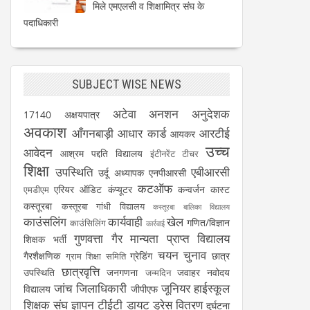
मिले एमएलसी व शिक्षामित्र संघ के
पदाधिकारी
SUBJECT WISE NEWS
अटेवा
अनशन
अनुदेशक
17140
अक्षयपात्र
अवकाश
आँगनबाड़ी
आधार कार्ड
आरटीई
आयकर
उच्च
आवेदन
आश्रम पद्दति विद्यालय
इंटीनरेंट टीचर
शिक्षा
उपस्थिति
एबीआरसी
उर्दू अध्यापक
एनपीआरसी
कटऑफ
एरियर
ऑडिट
कंप्यूटर
कन्वर्जन कास्ट
एमडीएम
कस्तूरबा
कस्तूरबा गांधी विद्यालय
कस्तूरबा बालिका विद्यालय
काउंसलिंग
कार्यवाही
खेल
गणित/विज्ञान
काउंसिलिंग
कार्रवाई
गुणवत्ता
गैर मान्यता प्राप्त विद्यालय
शिक्षक भर्ती
चयन
चुनाव
गैरशैक्षणिक
ग्रेडिंग
छात्र
ग्राम शिक्षा समिति
छात्रवृत्ति
उपस्थिति
जनगणना
जवाहर नवोदय
जन्मदिन
जांच
जिलाधिकारी
जूनियर हाईस्कूल
विद्यालय
जीपीएफ
शिक्षक संघ
ज्ञापन
टीईटी
डायट
ड्रेस वितरण
दुर्घटना