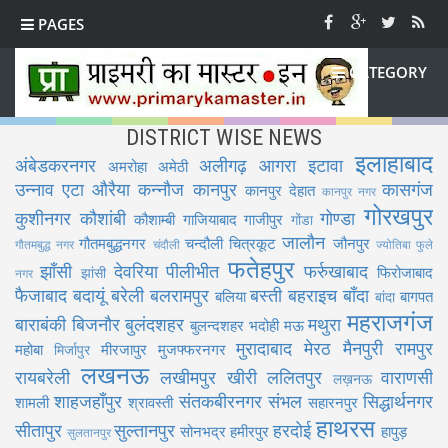
PAGES
CATEGORY
DISTRICT WISE NEWS
इलाहाबाद
अंबेडकरनगर
अलीगढ़
आगरा
इटावा
अमरोहा
अमेठी
उन्नाव
एटा
औरैया
कन्नौज
कानपुर
कासगंज
कानपुर देहात
कानपुर नगर
गोरखपुर
कुशीनगर
कौशांबी
गोण्डा
कौशाम्बी
गाजियाबाद
गाजीपुर
गोंडा
जालौन
गौतमबुद्धनगर
चन्दौली
चित्रकूट
जौनपुर
गौतमबुद्ध नगर
चंदौली
ज्योतिबा फुले
फतेहपुर
झाँसी
देवरिया
पीलीभीत
फर्रुखाबाद
फिरोजाबाद
झांसी
नगर
फैजाबाद
बदायूं
बरेली
बलरामपुर
बस्ती
बहराइच
बाँदा
बलिया
बागपत
बांदा
महराजगंज
बाराबंकी
बिजनौर
बुलंदशहर
मथुरा
बुलन्दशहर
भदोही
मऊ
मुरादाबाद
मेरठ
मैनपुरी
रामपुर
महोबा
मीरजापुर
मुजफ्फरनगर
मिर्जापुर
लखनऊ
रायबरेली
लखीमपुर खीरी
ललितपुर
वाराणसी
लख़नऊ
शाहजहाँपुर
संतकबीरनगर
संभल
सिद्धार्थनगर
शामली
श्रावस्ती
सहारनपुर
हाथरस
सीतापुर
सुल्तानपुर
हरदोई
सोनभद्र
हमीरपुर
हापुड़
सुलतानपुर