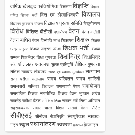
विज्ञप्ति
वार्षिक खेलकूद प्रतियोगिता
विकलांग
विज्ञान-
विद्यालय
वित्त एवं लेखाधिकारी
गणित शिक्षक भर्ती
विद्यालय प्रबंध समिति
विद्युतीकरण
विद्यालय पुरस्कार योजना
विरोध
वेतन
विशिष्ट बीटीसी
वृक्षारोपण
वेतन कटौती
शिक्षक
वेतन बाधित
वेतन विसंगति
शिकायत
शपथ
शिक्षक
शिक्षक भर्ती
शिक्षक पात्रता परीक्षा
शिक्षक
छात्र अनुपात
शिक्षामित्र
शिक्षामित्र
सम्मान
शिक्षमित्र
शिक्षा गुणवत्ता
संघ
शीतलहर अवकाश
शैक्षिक गुणवत्ता
शुल्क प्रतिपूर्ति
सत्यापन
शैक्षिक नवाचार
शौचालय
सतत एवं व्यापक मूल्यांकन
समय परिवर्तन
समय सारिणी
सत्र परीक्षा
सत्रलाभ
समायोजन
समाजवादी अभिनव विद्यालय
समाजवादी पेंशन
समायोजित शिक्षक
समायोजित शिक्षक वेतन भुगतान आदेश
समारोह
समीक्षा बैठक
सम्मान
सर्व शिक्षा अभियान
समेकित शिक्षा
सहसमन्वयक
साक्षर भारत मिशन
सातवां वेतन
सीटेट
सीबीएसई
सीसीएल
सेवानिवृति
सेवापुस्तिका
स्काउट-
स्थानांतरण
स्कूल
स्वच्छता
गाइड
हेल्पलाइन
हड़ताल