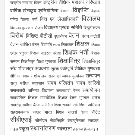
राष्ट्रीय शैक्षिक महासंघ
वरिष्ठता
राष्ट्रीय मतदाता दिवस
विज्ञप्ति
वार्षिक खेलकूद प्रतियोगिता
विकलांग
विज्ञान-
विद्यालय
वित्त एवं लेखाधिकारी
गणित शिक्षक भर्ती
विद्यालय प्रबंध समिति
विद्युतीकरण
विद्यालय पुरस्कार योजना
विरोध
वेतन
विशिष्ट बीटीसी
वृक्षारोपण
वेतन कटौती
शिक्षक
वेतन बाधित
वेतन विसंगति
शिकायत
शपथ
शिक्षक
शिक्षक भर्ती
शिक्षक पात्रता परीक्षा
शिक्षक
छात्र अनुपात
शिक्षामित्र
शिक्षामित्र
सम्मान
शिक्षमित्र
शिक्षा गुणवत्ता
संघ
शीतलहर अवकाश
शैक्षिक गुणवत्ता
शुल्क प्रतिपूर्ति
सत्यापन
शैक्षिक नवाचार
शौचालय
सतत एवं व्यापक मूल्यांकन
समय परिवर्तन
समय सारिणी
सत्र परीक्षा
सत्रलाभ
समायोजन
समाजवादी अभिनव विद्यालय
समाजवादी पेंशन
समायोजित शिक्षक
समायोजित शिक्षक वेतन भुगतान आदेश
समारोह
समीक्षा बैठक
सम्मान
सर्व शिक्षा अभियान
समेकित शिक्षा
सहसमन्वयक
साक्षर भारत मिशन
सातवां वेतन
सीटेट
सीबीएसई
सीसीएल
सेवानिवृति
सेवापुस्तिका
स्काउट-
स्थानांतरण
स्कूल
स्वच्छता
गाइड
हेल्पलाइन
हड़ताल