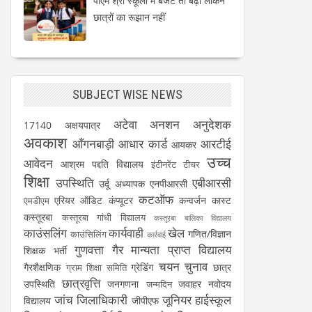
पीएम श्री स्कूलों में बजट तो बढ़ा लेकिन
छात्रों का रूझान नहीं
SUBJECT WISE NEWS
अटेवा
अनशन
अनुदेशक
17140
अक्षयपात्र
अवकाश
आँगनबाड़ी
आधार कार्ड
आरटीई
आयकर
उच्च
आवेदन
आश्रम पद्दति विद्यालय
इंटीनरेंट टीचर
शिक्षा
उपस्थिति
एबीआरसी
उर्दू अध्यापक
एनपीआरसी
कटऑफ
एरियर
ऑडिट
कंप्यूटर
कन्वर्जन कास्ट
एमडीएम
कस्तूरबा
कस्तूरबा गांधी विद्यालय
कस्तूरबा बालिका विद्यालय
काउंसलिंग
कार्यवाही
खेल
गणित/विज्ञान
काउंसिलिंग
कार्रवाई
गुणवत्ता
गैर मान्यता प्राप्त विद्यालय
शिक्षक भर्ती
चयन
चुनाव
गैरशैक्षणिक
ग्रेडिंग
छात्र
ग्राम शिक्षा समिति
छात्रवृत्ति
उपस्थिति
जनगणना
जवाहर नवोदय
जन्मदिन
जांच
जिलाधिकारी
जूनियर हाईस्कूल
विद्यालय
जीपीएफ