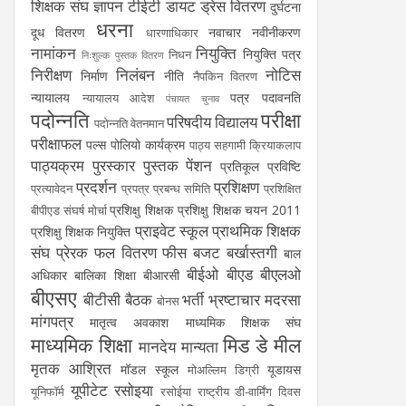
शिक्षक संघ
ज्ञापन
टीईटी
डायट
ड्रेस वितरण
दुर्घटना
धरना
दूध वितरण
नवाचार
नवीनीकरण
धारणाधिकार
नामांकन
नियुक्ति
नियुक्ति पत्र
निधन
निःशुल्क पुस्तक वितरण
निरीक्षण
निलंबन
नोटिस
निर्माण
नीति
नैपकिन वितरण
न्यायालय
पत्र
पदावनति
न्यायालय आदेश
पंचायत चुनाव
पदोन्नति
परीक्षा
परिषदीय विद्यालय
पदोन्नति वेतनमान
परीक्षाफल
पल्स पोलियो कार्यक्रम
पाठ्य सहगामी क्रियाकलाप
पाठ्यक्रम
पुरस्कार
पुस्तक
पेंशन
प्रतिकूल प्रविष्टि
प्रदर्शन
प्रशिक्षण
प्रत्यावेदन
प्रपत्र
प्रबन्ध समिति
प्रशिक्षित
प्रशिक्षु शिक्षक
प्रशिक्षु शिक्षक चयन 2011
बीपीएड संघर्ष मोर्चा
प्राइवेट स्कूल
प्राथमिक शिक्षक
प्रशिक्षु शिक्षक नियुक्ति
संघ
प्रेरक
फल वितरण
फीस
बजट
बर्खास्तगी
बाल
बीईओ
बीएड
बीएलओ
अधिकार
बालिका शिक्षा
बीआरसी
बीएसए
बीटीसी
बैठक
भर्ती
भ्रष्टाचार
मदरसा
बोनस
मांगपत्र
मातृत्व अवकाश
माध्यमिक शिक्षक संघ
माध्यमिक शिक्षा
मिड डे मील
मानदेय
मान्यता
मृतक आश्रित
मॉडल स्कूल
यूडायस
मोअल्लिम डिग्री
यूपीटेट
रसोइया
यूनिफॉर्म
रसोईया
राष्ट्रीय डी-वार्मिंग दिवस