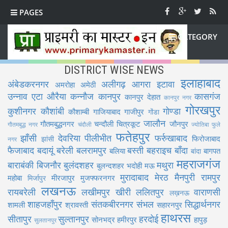
PAGES
CATEGORY
DISTRICT WISE NEWS
इलाहाबाद
अंबेडकरनगर
अलीगढ़
आगरा
इटावा
अमरोहा
अमेठी
उन्नाव
एटा
औरैया
कन्नौज
कानपुर
कासगंज
कानपुर देहात
कानपुर नगर
गोरखपुर
कुशीनगर
कौशांबी
गोण्डा
कौशाम्बी
गाजियाबाद
गाजीपुर
गोंडा
जालौन
गौतमबुद्धनगर
चन्दौली
चित्रकूट
जौनपुर
गौतमबुद्ध नगर
चंदौली
ज्योतिबा फुले
फतेहपुर
झाँसी
देवरिया
पीलीभीत
फर्रुखाबाद
फिरोजाबाद
झांसी
नगर
फैजाबाद
बदायूं
बरेली
बलरामपुर
बस्ती
बहराइच
बाँदा
बलिया
बागपत
बांदा
महराजगंज
बाराबंकी
बिजनौर
बुलंदशहर
मथुरा
बुलन्दशहर
भदोही
मऊ
मुरादाबाद
मेरठ
मैनपुरी
रामपुर
महोबा
मीरजापुर
मुजफ्फरनगर
मिर्जापुर
लखनऊ
रायबरेली
लखीमपुर खीरी
ललितपुर
वाराणसी
लख़नऊ
शाहजहाँपुर
संतकबीरनगर
संभल
सिद्धार्थनगर
शामली
श्रावस्ती
सहारनपुर
हाथरस
सीतापुर
सुल्तानपुर
हरदोई
सोनभद्र
हमीरपुर
हापुड़
सुलतानपुर