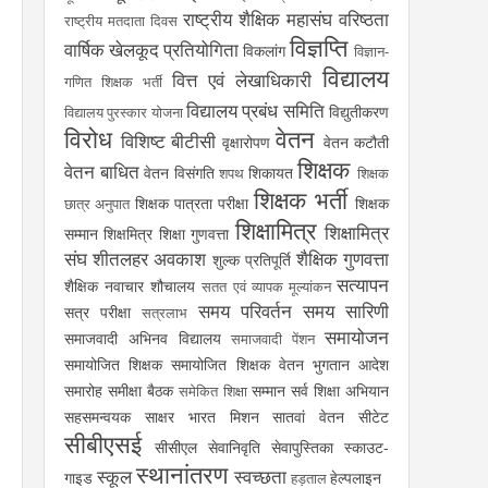
राष्ट्रीय शैक्षिक महासंघ
वरिष्ठता
राष्ट्रीय मतदाता दिवस
विज्ञप्ति
वार्षिक खेलकूद प्रतियोगिता
विकलांग
विज्ञान-
विद्यालय
वित्त एवं लेखाधिकारी
गणित शिक्षक भर्ती
विद्यालय प्रबंध समिति
विद्युतीकरण
विद्यालय पुरस्कार योजना
विरोध
वेतन
विशिष्ट बीटीसी
वृक्षारोपण
वेतन कटौती
शिक्षक
वेतन बाधित
वेतन विसंगति
शिकायत
शपथ
शिक्षक
शिक्षक भर्ती
शिक्षक पात्रता परीक्षा
शिक्षक
छात्र अनुपात
शिक्षामित्र
शिक्षामित्र
सम्मान
शिक्षमित्र
शिक्षा गुणवत्ता
संघ
शीतलहर अवकाश
शैक्षिक गुणवत्ता
शुल्क प्रतिपूर्ति
सत्यापन
शैक्षिक नवाचार
शौचालय
सतत एवं व्यापक मूल्यांकन
समय परिवर्तन
समय सारिणी
सत्र परीक्षा
सत्रलाभ
समायोजन
समाजवादी अभिनव विद्यालय
समाजवादी पेंशन
समायोजित शिक्षक
समायोजित शिक्षक वेतन भुगतान आदेश
समारोह
समीक्षा बैठक
सम्मान
सर्व शिक्षा अभियान
समेकित शिक्षा
सहसमन्वयक
साक्षर भारत मिशन
सातवां वेतन
सीटेट
सीबीएसई
सीसीएल
सेवानिवृति
सेवापुस्तिका
स्काउट-
स्थानांतरण
स्कूल
स्वच्छता
गाइड
हेल्पलाइन
हड़ताल