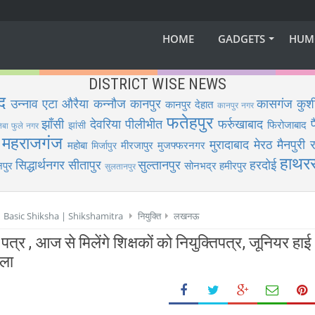
HOME
GADGETS
HUM
DISTRICT WISE NEWS
द
उन्नाव
एटा
औरैया
कन्नौज
कानपुर
कासगंज
कुश
कानपुर देहात
कानपुर नगर
फतेहपुर
झाँसी
देवरिया
पीलीभीत
फर्रुखाबाद
फिरोजाबाद
झांसी
िबा फुले नगर
महराजगंज
मुरादाबाद
मेरठ
मैनपुरी
र
महोबा
मीरजापुर
मुजफ्फरनगर
मिर्जापुर
हाथर
सिद्धार्थनगर
सीतापुर
सुल्तानपुर
हरदोई
पुर
सोनभद्र
हमीरपुर
सुलतानपुर
 | Basic Shiksha | Shikshamitra
नियुक्ति
लखनऊ
 , आज से मिलेंगे शिक्षकों को नियुक्तिपत्र, जूनियर हाई
मला