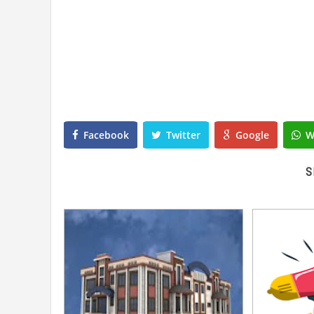
Facebook
Twitter
Google
W
S