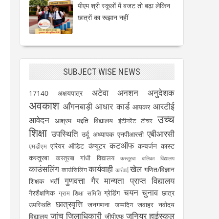
पीएम श्री स्कूलों में बजट तो बढ़ा लेकिन
छात्रों का रूझान नहीं
SUBJECT WISE NEWS
अटेवा
अनशन
अनुदेशक
17140
अक्षयपात्र
अवकाश
आँगनबाड़ी
आधार कार्ड
आरटीई
आयकर
उच्च
आवेदन
आश्रम पद्दति विद्यालय
इंटीनरेंट टीचर
शिक्षा
उपस्थिति
एबीआरसी
उर्दू अध्यापक
एनपीआरसी
कटऑफ
एरियर
ऑडिट
कंप्यूटर
कन्वर्जन कास्ट
एमडीएम
कस्तूरबा
कस्तूरबा गांधी विद्यालय
कस्तूरबा बालिका विद्यालय
काउंसलिंग
कार्यवाही
खेल
गणित/विज्ञान
काउंसिलिंग
कार्रवाई
गुणवत्ता
गैर मान्यता प्राप्त विद्यालय
शिक्षक भर्ती
चयन
चुनाव
गैरशैक्षणिक
ग्रेडिंग
छात्र
ग्राम शिक्षा समिति
छात्रवृत्ति
उपस्थिति
जनगणना
जवाहर नवोदय
जन्मदिन
जांच
जिलाधिकारी
जूनियर हाईस्कूल
विद्यालय
जीपीएफ