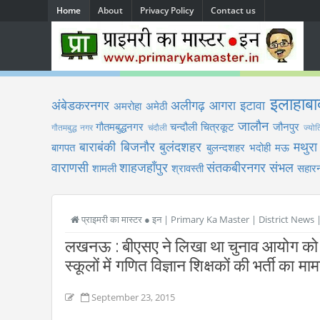
Home
About
Privacy Policy
Contact us
इलाहाबा
अंबेडकरनगर
अलीगढ़
आगरा
इटावा
अमरोहा
अमेठी
जालौन
गौतमबुद्धनगर
चन्दौली
चित्रकूट
जौनपुर
गौतमबुद्ध नगर
चंदौली
ज्योत
बाराबंकी
बिजनौर
बुलंदशहर
मथुरा
बागपत
बुलन्दशहर
भदोही
मऊ
वाराणसी
शाहजहाँपुर
संतकबीरनगर
संभल
शामली
श्रावस्ती
सहारन
प्राइमरी का मास्टर ● इन | Primary Ka Master | District News
लखनऊ : बीएसए ने लिखा था चुनाव आयोग को पत्र
स्कूलों में गणित विज्ञान शिक्षकों की भर्ती का मा
September 23, 2015