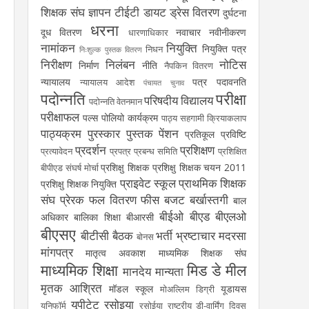
शिक्षक संघ
ज्ञापन
टीईटी
डायट
ड्रेस वितरण
दुर्घटना
धरना
दूध वितरण
नवाचार
नवीनीकरण
धारणाधिकार
नामांकन
नियुक्ति
नियुक्ति पत्र
निधन
निःशुल्क पुस्तक वितरण
निरीक्षण
निलंबन
नोटिस
निर्माण
नीति
नैपकिन वितरण
न्यायालय
पत्र
पदावनति
न्यायालय आदेश
पंचायत चुनाव
पदोन्नति
परीक्षा
परिषदीय विद्यालय
पदोन्नति वेतनमान
परीक्षाफल
पल्स पोलियो कार्यक्रम
पाठ्य सहगामी क्रियाकलाप
पाठ्यक्रम
पुरस्कार
पुस्तक
पेंशन
प्रतिकूल प्रविष्टि
प्रदर्शन
प्रशिक्षण
प्रत्यावेदन
प्रपत्र
प्रबन्ध समिति
प्रशिक्षित
प्रशिक्षु शिक्षक
प्रशिक्षु शिक्षक चयन 2011
बीपीएड संघर्ष मोर्चा
प्राइवेट स्कूल
प्राथमिक शिक्षक
प्रशिक्षु शिक्षक नियुक्ति
संघ
प्रेरक
फल वितरण
फीस
बजट
बर्खास्तगी
बाल
बीईओ
बीएड
बीएलओ
अधिकार
बालिका शिक्षा
बीआरसी
बीएसए
बीटीसी
बैठक
भर्ती
भ्रष्टाचार
मदरसा
बोनस
मांगपत्र
मातृत्व अवकाश
माध्यमिक शिक्षक संघ
माध्यमिक शिक्षा
मिड डे मील
मानदेय
मान्यता
मृतक आश्रित
मॉडल स्कूल
यूडायस
मोअल्लिम डिग्री
यूपीटेट
रसोइया
यूनिफॉर्म
रसोईया
राष्ट्रीय डी-वार्मिंग दिवस