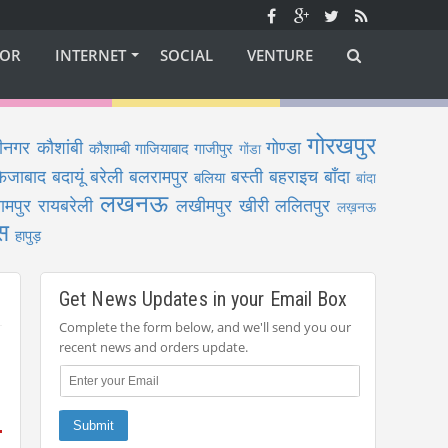
OR
INTERNET
SOCIAL
VENTURE
गोरखपुर
ीनगर
कौशांबी
गोण्डा
कौशाम्बी
गाजियाबाद
गाजीपुर
गोंडा
फैजाबाद
बदायूं
बरेली
बलरामपुर
बस्ती
बहराइच
बाँदा
बलिया
बांदा
लखनऊ
ामपुर
रायबरेली
लखीमपुर खीरी
ललितपुर
लख़नऊ
स
हापुड़
Get News Updates in your Email Box
Complete the form below, and we'll send you our
recent news and orders update.