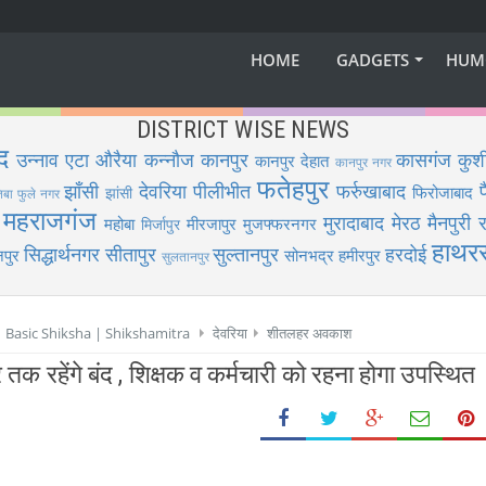
HOME
GADGETS
HUM
DISTRICT WISE NEWS
द
उन्नाव
एटा
औरैया
कन्नौज
कानपुर
कासगंज
कुश
कानपुर देहात
कानपुर नगर
फतेहपुर
झाँसी
देवरिया
पीलीभीत
फर्रुखाबाद
फिरोजाबाद
झांसी
िबा फुले नगर
महराजगंज
मुरादाबाद
मेरठ
मैनपुरी
र
महोबा
मीरजापुर
मुजफ्फरनगर
मिर्जापुर
हाथर
सिद्धार्थनगर
सीतापुर
सुल्तानपुर
हरदोई
पुर
सोनभद्र
हमीरपुर
सुलतानपुर
 | Basic Shiksha | Shikshamitra
देवरिया
शीतलहर अवकाश
तक रहेंगे बंद , शिक्षक व कर्मचारी को रहना होगा उपस्थित