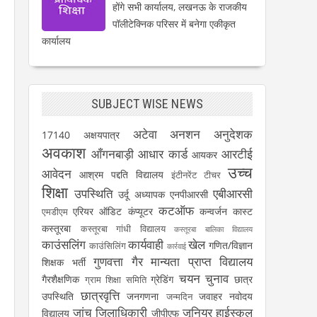
होंगे सभी कार्यालय, लखनऊ के राजकीय
पॉलीटेक्निक परिसर में बनेगा एकीकृत
कार्यालय
SUBJECT WISE NEWS
अटेवा
अनशन
अनुदेशक
17140
अक्षयपात्र
अवकाश
आँगनबाड़ी
आधार कार्ड
आरटीई
आयकर
उच्च
आवेदन
आश्रम पद्दति विद्यालय
इंटीनरेंट टीचर
शिक्षा
उपस्थिति
एबीआरसी
उर्दू अध्यापक
एनपीआरसी
कटऑफ
एरियर
ऑडिट
कंप्यूटर
कन्वर्जन कास्ट
एमडीएम
कस्तूरबा
कस्तूरबा गांधी विद्यालय
कस्तूरबा बालिका विद्यालय
काउंसलिंग
कार्यवाही
खेल
गणित/विज्ञान
काउंसिलिंग
कार्रवाई
गुणवत्ता
गैर मान्यता प्राप्त विद्यालय
शिक्षक भर्ती
चयन
चुनाव
गैरशैक्षणिक
ग्रेडिंग
छात्र
ग्राम शिक्षा समिति
छात्रवृत्ति
उपस्थिति
जनगणना
जवाहर नवोदय
जन्मदिन
जांच
जिलाधिकारी
जूनियर हाईस्कूल
विद्यालय
जीपीएफ