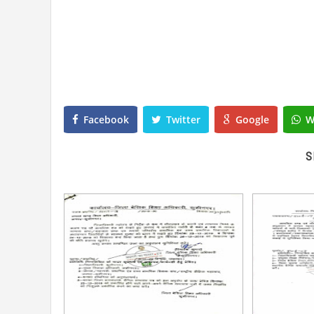
Facebook
Twitter
Google
W
S