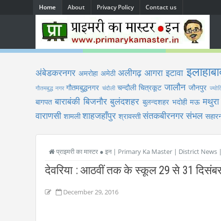
Home
About
Privacy Policy
Contact us
इलाहाबा
अंबेडकरनगर
अलीगढ़
आगरा
इटावा
अमरोहा
अमेठी
जालौन
गौतमबुद्धनगर
चन्दौली
चित्रकूट
जौनपुर
गौतमबुद्ध नगर
चंदौली
ज्योत
बाराबंकी
बिजनौर
बुलंदशहर
मथुरा
बागपत
बुलन्दशहर
भदोही
मऊ
वाराणसी
शाहजहाँपुर
संतकबीरनगर
संभल
शामली
श्रावस्ती
सहारन
प्राइमरी का मास्टर ● इन | Primary Ka Master | District News
देवरिया : आठवीं तक के स्कूल 29 से 31 दिसंबर 
December 29, 2016