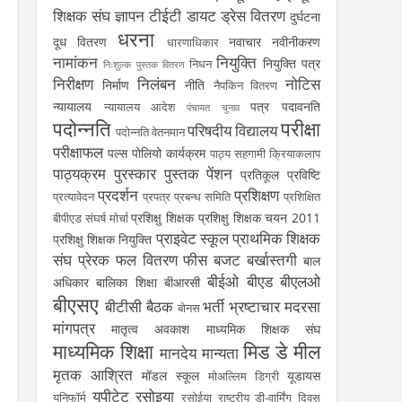
शिक्षक संघ
ज्ञापन
टीईटी
डायट
ड्रेस वितरण
दुर्घटना
धरना
दूध वितरण
नवाचार
नवीनीकरण
धारणाधिकार
नामांकन
नियुक्ति
नियुक्ति पत्र
निधन
निःशुल्क पुस्तक वितरण
निरीक्षण
निलंबन
नोटिस
निर्माण
नीति
नैपकिन वितरण
न्यायालय
पत्र
पदावनति
न्यायालय आदेश
पंचायत चुनाव
पदोन्नति
परीक्षा
परिषदीय विद्यालय
पदोन्नति वेतनमान
परीक्षाफल
पल्स पोलियो कार्यक्रम
पाठ्य सहगामी क्रियाकलाप
पाठ्यक्रम
पुरस्कार
पुस्तक
पेंशन
प्रतिकूल प्रविष्टि
प्रदर्शन
प्रशिक्षण
प्रत्यावेदन
प्रपत्र
प्रबन्ध समिति
प्रशिक्षित
प्रशिक्षु शिक्षक
प्रशिक्षु शिक्षक चयन 2011
बीपीएड संघर्ष मोर्चा
प्राइवेट स्कूल
प्राथमिक शिक्षक
प्रशिक्षु शिक्षक नियुक्ति
संघ
प्रेरक
फल वितरण
फीस
बजट
बर्खास्तगी
बाल
बीईओ
बीएड
बीएलओ
अधिकार
बालिका शिक्षा
बीआरसी
बीएसए
बीटीसी
बैठक
भर्ती
भ्रष्टाचार
मदरसा
बोनस
मांगपत्र
मातृत्व अवकाश
माध्यमिक शिक्षक संघ
माध्यमिक शिक्षा
मिड डे मील
मानदेय
मान्यता
मृतक आश्रित
मॉडल स्कूल
यूडायस
मोअल्लिम डिग्री
यूपीटेट
रसोइया
यूनिफॉर्म
रसोईया
राष्ट्रीय डी-वार्मिंग दिवस