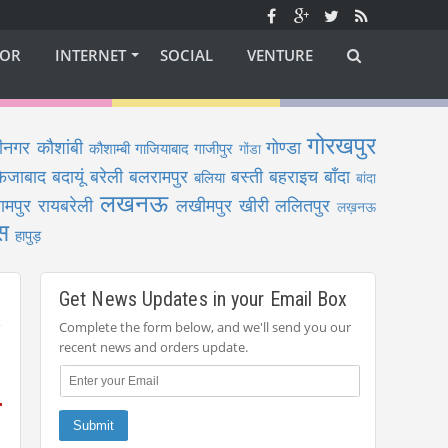
OR
INTERNET
SOCIAL
VENTURE
गोरखपुर
ीनगर
कौशांबी
गोण्डा
कौशाम्बी
गाजियाबाद
गाजीपुर
गोंडा
फैजाबाद
बदायूं
बरेली
बलरामपुर
बस्ती
बहराइच
बाँदा
बलिया
बांदा
लखनऊ
ामपुर
रायबरेली
लखीमपुर खीरी
ललितपुर
लख़नऊ
स
हापुड़
Get News Updates in your Email Box
Complete the form below, and we'll send you our
recent news and orders update.