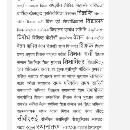
राष्ट्रीय शैक्षिक महासंघ
वरिष्ठता
राष्ट्रीय मतदाता दिवस
विज्ञप्ति
वार्षिक खेलकूद प्रतियोगिता
विकलांग
विज्ञान-
विद्यालय
वित्त एवं लेखाधिकारी
गणित शिक्षक भर्ती
विद्यालय प्रबंध समिति
विद्युतीकरण
विद्यालय पुरस्कार योजना
विरोध
वेतन
विशिष्ट बीटीसी
वृक्षारोपण
वेतन कटौती
शिक्षक
वेतन बाधित
वेतन विसंगति
शिकायत
शपथ
शिक्षक
शिक्षक भर्ती
शिक्षक पात्रता परीक्षा
शिक्षक
छात्र अनुपात
शिक्षामित्र
शिक्षामित्र
सम्मान
शिक्षमित्र
शिक्षा गुणवत्ता
संघ
शीतलहर अवकाश
शैक्षिक गुणवत्ता
शुल्क प्रतिपूर्ति
सत्यापन
शैक्षिक नवाचार
शौचालय
सतत एवं व्यापक मूल्यांकन
समय परिवर्तन
समय सारिणी
सत्र परीक्षा
सत्रलाभ
समायोजन
समाजवादी अभिनव विद्यालय
समाजवादी पेंशन
समायोजित शिक्षक
समायोजित शिक्षक वेतन भुगतान आदेश
समारोह
समीक्षा बैठक
सम्मान
सर्व शिक्षा अभियान
समेकित शिक्षा
सहसमन्वयक
साक्षर भारत मिशन
सातवां वेतन
सीटेट
सीबीएसई
सीसीएल
सेवानिवृति
सेवापुस्तिका
स्काउट-
स्थानांतरण
स्कूल
स्वच्छता
गाइड
हेल्पलाइन
हड़ताल