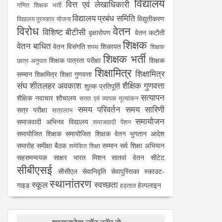
विद्यालय
वित्त एवं लेखाधिकारी
गणित शिक्षक भर्ती
विद्यालय प्रबंध समिति
विद्युतीकरण
विद्यालय पुरस्कार योजना
विरोध
वेतन
विशिष्ट बीटीसी
वृक्षारोपण
वेतन कटौती
शिक्षक
वेतन बाधित
वेतन विसंगति
शिकायत
शपथ
शिक्षक
शिक्षक भर्ती
शिक्षक पात्रता परीक्षा
शिक्षक
छात्र अनुपात
शिक्षामित्र
शिक्षामित्र
सम्मान
शिक्षमित्र
शिक्षा गुणवत्ता
संघ
शीतलहर अवकाश
शैक्षिक गुणवत्ता
शुल्क प्रतिपूर्ति
सत्यापन
शैक्षिक नवाचार
शौचालय
सतत एवं व्यापक मूल्यांकन
समय परिवर्तन
समय सारिणी
सत्र परीक्षा
सत्रलाभ
समायोजन
समाजवादी अभिनव विद्यालय
समाजवादी पेंशन
समायोजित शिक्षक
समायोजित शिक्षक वेतन भुगतान आदेश
समारोह
समीक्षा बैठक
सम्मान
सर्व शिक्षा अभियान
समेकित शिक्षा
सहसमन्वयक
साक्षर भारत मिशन
सातवां वेतन
सीटेट
सीबीएसई
सीसीएल
सेवानिवृति
सेवापुस्तिका
स्काउट-
स्थानांतरण
स्कूल
स्वच्छता
गाइड
हेल्पलाइन
हड़ताल