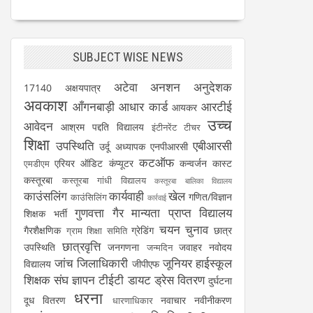
SUBJECT WISE NEWS
अटेवा
अनशन
अनुदेशक
17140
अक्षयपात्र
अवकाश
आँगनबाड़ी
आधार कार्ड
आरटीई
आयकर
उच्च
आवेदन
आश्रम पद्दति विद्यालय
इंटीनरेंट टीचर
शिक्षा
उपस्थिति
एबीआरसी
उर्दू अध्यापक
एनपीआरसी
कटऑफ
एरियर
ऑडिट
कंप्यूटर
कन्वर्जन कास्ट
एमडीएम
कस्तूरबा
कस्तूरबा गांधी विद्यालय
कस्तूरबा बालिका विद्यालय
काउंसलिंग
कार्यवाही
खेल
गणित/विज्ञान
काउंसिलिंग
कार्रवाई
गुणवत्ता
गैर मान्यता प्राप्त विद्यालय
शिक्षक भर्ती
चयन
चुनाव
गैरशैक्षणिक
ग्रेडिंग
छात्र
ग्राम शिक्षा समिति
छात्रवृत्ति
उपस्थिति
जनगणना
जवाहर नवोदय
जन्मदिन
जांच
जिलाधिकारी
जूनियर हाईस्कूल
विद्यालय
जीपीएफ
शिक्षक संघ
ज्ञापन
टीईटी
डायट
ड्रेस वितरण
दुर्घटना
धरना
दूध वितरण
नवाचार
नवीनीकरण
धारणाधिकार