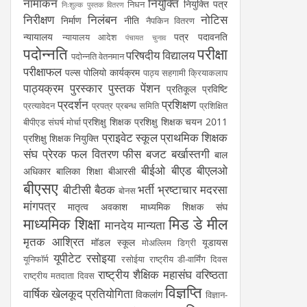
नामांकन
नियुक्ति
नियुक्ति पत्र
निधन
निःशुल्क पुस्तक वितरण
निरीक्षण
निलंबन
नोटिस
निर्माण
नीति
नैपकिन वितरण
न्यायालय
पत्र
पदावनति
न्यायालय आदेश
पंचायत चुनाव
पदोन्नति
परीक्षा
परिषदीय विद्यालय
पदोन्नति वेतनमान
परीक्षाफल
पल्स पोलियो कार्यक्रम
पाठ्य सहगामी क्रियाकलाप
पाठ्यक्रम
पुरस्कार
पुस्तक
पेंशन
प्रतिकूल प्रविष्टि
प्रदर्शन
प्रशिक्षण
प्रत्यावेदन
प्रपत्र
प्रबन्ध समिति
प्रशिक्षित
प्रशिक्षु शिक्षक
प्रशिक्षु शिक्षक चयन 2011
बीपीएड संघर्ष मोर्चा
प्राइवेट स्कूल
प्राथमिक शिक्षक
प्रशिक्षु शिक्षक नियुक्ति
संघ
प्रेरक
फल वितरण
फीस
बजट
बर्खास्तगी
बाल
बीईओ
बीएड
बीएलओ
अधिकार
बालिका शिक्षा
बीआरसी
बीएसए
बीटीसी
बैठक
भर्ती
भ्रष्टाचार
मदरसा
बोनस
मांगपत्र
मातृत्व अवकाश
माध्यमिक शिक्षक संघ
माध्यमिक शिक्षा
मिड डे मील
मानदेय
मान्यता
मृतक आश्रित
मॉडल स्कूल
यूडायस
मोअल्लिम डिग्री
यूपीटेट
रसोइया
यूनिफॉर्म
रसोईया
राष्ट्रीय डी-वार्मिंग दिवस
राष्ट्रीय शैक्षिक महासंघ
वरिष्ठता
राष्ट्रीय मतदाता दिवस
विज्ञप्ति
वार्षिक खेलकूद प्रतियोगिता
विकलांग
विज्ञान-