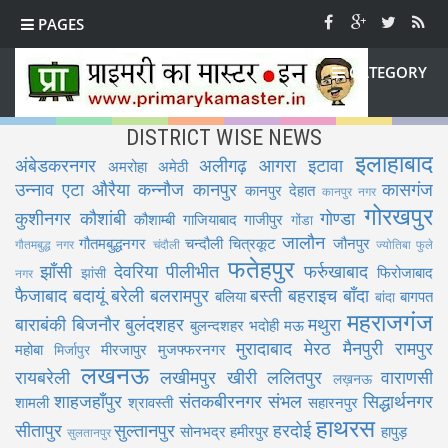
PAGES
CATEGORY
DISTRICT WISE NEWS
इलाहाबाद
अंबेडकरनगर
अलीगढ़
आगरा
इटावा
अमरोहा
अमेठी
उन्नाव
एटा
औरैया
कन्नौज
कानपुर
कासगंज
कानपुर देहात
कानपुर नगर
गोरखपुर
कुशीनगर
कौशांबी
गोण्डा
कौशाम्बी
गाजियाबाद
गाजीपुर
गोंडा
जालौन
गौतमबुद्धनगर
चन्दौली
चित्रकूट
जौनपुर
गौतमबुद्ध नगर
चंदौली
ज्योतिबा फुले
फतेहपुर
झाँसी
देवरिया
पीलीभीत
फर्रुखाबाद
फिरोजाबाद
झांसी
नगर
फैजाबाद
बदायूं
बरेली
बलरामपुर
बस्ती
बहराइच
बाँदा
बलिया
बागपत
बांदा
महराजगंज
बाराबंकी
बिजनौर
बुलंदशहर
मथुरा
बुलन्दशहर
भदोही
मऊ
मुरादाबाद
मेरठ
मैनपुरी
रामपुर
महोबा
मीरजापुर
मुजफ्फरनगर
मिर्जापुर
लखनऊ
रायबरेली
लखीमपुर खीरी
ललितपुर
वाराणसी
लख़नऊ
शाहजहाँपुर
संतकबीरनगर
संभल
सिद्धार्थनगर
शामली
श्रावस्ती
सहारनपुर
हाथरस
सीतापुर
सुल्तानपुर
हरदोई
सोनभद्र
हमीरपुर
हापुड़
सुलतानपुर