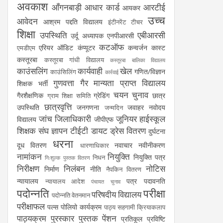
अवकाश
आँगनबाड़ी
आधार कार्ड
आरटीई
आयकर
उच्च
आवेदन
आश्रम पद्दति विद्यालय
इंटीनरेंट टीचर
शिक्षा
उपस्थिति
एबीआरसी
उर्दू अध्यापक
एनपीआरसी
कटऑफ
एरियर
ऑडिट
कंप्यूटर
कन्वर्जन कास्ट
एमडीएम
कस्तूरबा
कस्तूरबा गांधी विद्यालय
कस्तूरबा बालिका विद्यालय
काउंसलिंग
कार्यवाही
खेल
गणित/विज्ञान
काउंसिलिंग
कार्रवाई
गुणवत्ता
गैर मान्यता प्राप्त विद्यालय
शिक्षक भर्ती
चयन
चुनाव
गैरशैक्षणिक
ग्रेडिंग
छात्र
ग्राम शिक्षा समिति
छात्रवृत्ति
उपस्थिति
जनगणना
जवाहर नवोदय
जन्मदिन
जांच
जिलाधिकारी
जूनियर हाईस्कूल
विद्यालय
जीपीएफ
शिक्षक संघ
ज्ञापन
टीईटी
डायट
ड्रेस वितरण
दुर्घटना
धरना
दूध वितरण
नवाचार
नवीनीकरण
धारणाधिकार
नामांकन
नियुक्ति
नियुक्ति पत्र
निधन
निःशुल्क पुस्तक वितरण
निरीक्षण
निलंबन
नोटिस
निर्माण
नीति
नैपकिन वितरण
न्यायालय
पत्र
पदावनति
न्यायालय आदेश
पंचायत चुनाव
पदोन्नति
परीक्षा
परिषदीय विद्यालय
पदोन्नति वेतनमान
परीक्षाफल
पल्स पोलियो कार्यक्रम
पाठ्य सहगामी क्रियाकलाप
पाठ्यक्रम
पुरस्कार
पुस्तक
पेंशन
प्रतिकूल प्रविष्टि