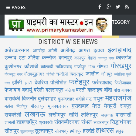
PAGES
CATEGORY
DISTRICT WISE NEWS
इलाहाबाद
अंबेडकरनगर
अलीगढ़
आगरा
इटावा
अमरोहा
अमेठी
उन्नाव
एटा
औरैया
कन्नौज
कानपुर
कासगंज
कानपुर देहात
कानपुर नगर
गोरखपुर
कुशीनगर
कौशांबी
गोण्डा
कौशाम्बी
गाजियाबाद
गाजीपुर
गोंडा
जालौन
गौतमबुद्धनगर
चन्दौली
चित्रकूट
जौनपुर
गौतमबुद्ध नगर
चंदौली
ज्योतिबा फुले
फतेहपुर
झाँसी
देवरिया
पीलीभीत
फर्रुखाबाद
फिरोजाबाद
झांसी
नगर
फैजाबाद
बदायूं
बरेली
बलरामपुर
बस्ती
बहराइच
बाँदा
बलिया
बागपत
बांदा
महराजगंज
बाराबंकी
बिजनौर
बुलंदशहर
मथुरा
बुलन्दशहर
भदोही
मऊ
मुरादाबाद
मेरठ
मैनपुरी
रामपुर
महोबा
मीरजापुर
मुजफ्फरनगर
मिर्जापुर
लखनऊ
रायबरेली
लखीमपुर खीरी
ललितपुर
वाराणसी
लख़नऊ
शाहजहाँपुर
संतकबीरनगर
संभल
सिद्धार्थनगर
शामली
श्रावस्ती
सहारनपुर
हाथरस
सीतापुर
सुल्तानपुर
हरदोई
सोनभद्र
हमीरपुर
हापुड़
सुलतानपुर