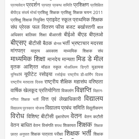
प्रदर्शन
प्रशिक्षण
प्रत्यावेदन
प्रपत्र
प्रबन्ध समिति
प्रशिक्षित
प्रशिक्षु शिक्षक
प्रशिक्षु शिक्षक चयन 2011
बीपीएड संघर्ष मोर्चा
प्राइवेट स्कूल
प्राथमिक शिक्षक
प्रशिक्षु शिक्षक नियुक्ति
संघ
प्रेरक
फल वितरण
फीस
बजट
बर्खास्तगी
बाल
बीईओ
बीएड
बीएलओ
अधिकार
बालिका शिक्षा
बीआरसी
बीएसए
बीटीसी
बैठक
भर्ती
भ्रष्टाचार
मदरसा
बोनस
मांगपत्र
मातृत्व अवकाश
माध्यमिक शिक्षक संघ
माध्यमिक शिक्षा
मिड डे मील
मानदेय
मान्यता
मृतक आश्रित
मॉडल स्कूल
यूडायस
मोअल्लिम डिग्री
यूपीटेट
रसोइया
यूनिफॉर्म
रसोईया
राष्ट्रीय डी-वार्मिंग दिवस
राष्ट्रीय शैक्षिक महासंघ
वरिष्ठता
राष्ट्रीय मतदाता दिवस
विज्ञप्ति
वार्षिक खेलकूद प्रतियोगिता
विकलांग
विज्ञान-
विद्यालय
वित्त एवं लेखाधिकारी
गणित शिक्षक भर्ती
विद्यालय प्रबंध समिति
विद्युतीकरण
विद्यालय पुरस्कार योजना
विरोध
वेतन
विशिष्ट बीटीसी
वृक्षारोपण
वेतन कटौती
शिक्षक
वेतन बाधित
वेतन विसंगति
शिकायत
शपथ
शिक्षक
शिक्षक भर्ती
शिक्षक पात्रता परीक्षा
शिक्षक
छात्र अनुपात