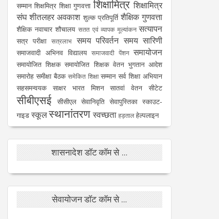
शिक्षामित्र
शिक्षामित्र
सम्मान
शिक्षमित्र
शिक्षा गुणवत्ता
संघ
शीतलहर अवकाश
शैक्षिक गुणवत्ता
शुल्क प्रतिपूर्ति
सत्यापन
शैक्षिक नवाचार
शौचालय
सतत एवं व्यापक मूल्यांकन
समय परिवर्तन
समय सारिणी
सत्र परीक्षा
सत्रलाभ
समायोजन
समाजवादी अभिनव विद्यालय
समाजवादी पेंशन
समायोजित शिक्षक
समायोजित शिक्षक वेतन भुगतान आदेश
समारोह
समीक्षा बैठक
सम्मान
सर्व शिक्षा अभियान
समेकित शिक्षा
सहसमन्वयक
साक्षर भारत मिशन
सातवां वेतन
सीटेट
सीबीएसई
सीसीएल
सेवानिवृति
सेवापुस्तिका
स्काउट-
स्थानांतरण
स्कूल
स्वच्छता
गाइड
हेल्पलाइन
हड़ताल
शासनादेश डॉट कॉम से ...
सेवायोजन डॉट कॉम से ...