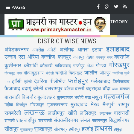
PAGES
CATEGORY
DISTRICT WISE NEWS
इलाहाबाद
अंबेडकरनगर
अलीगढ़
आगरा
इटावा
अमरोहा
अमेठी
उन्नाव
एटा
औरैया
कन्नौज
कानपुर
कासगंज
कानपुर देहात
कानपुर नगर
गोरखपुर
कुशीनगर
कौशांबी
गोण्डा
कौशाम्बी
गाजियाबाद
गाजीपुर
गोंडा
जालौन
गौतमबुद्धनगर
चन्दौली
चित्रकूट
जौनपुर
गौतमबुद्ध नगर
चंदौली
ज्योतिबा फुले
फतेहपुर
झाँसी
देवरिया
पीलीभीत
फर्रुखाबाद
फिरोजाबाद
झांसी
नगर
फैजाबाद
बदायूं
बरेली
बलरामपुर
बस्ती
बहराइच
बाँदा
बलिया
बागपत
बांदा
महराजगंज
बाराबंकी
बिजनौर
बुलंदशहर
मथुरा
बुलन्दशहर
भदोही
मऊ
मुरादाबाद
मेरठ
मैनपुरी
रामपुर
महोबा
मीरजापुर
मुजफ्फरनगर
मिर्जापुर
लखनऊ
रायबरेली
लखीमपुर खीरी
ललितपुर
वाराणसी
लख़नऊ
शाहजहाँपुर
संतकबीरनगर
संभल
सिद्धार्थनगर
शामली
श्रावस्ती
सहारनपुर
हाथरस
सीतापुर
सुल्तानपुर
हरदोई
सोनभद्र
हमीरपुर
हापुड़
सुलतानपुर