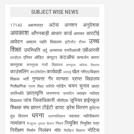
SUBJECT WISE NEWS
अटेवा
अनशन
अनुदेशक
17140
अक्षयपात्र
अवकाश
आँगनबाड़ी
आधार कार्ड
आरटीई
आयकर
उच्च
आवेदन
आश्रम पद्दति विद्यालय
इंटीनरेंट टीचर
शिक्षा
उपस्थिति
एबीआरसी
उर्दू अध्यापक
एनपीआरसी
कटऑफ
एरियर
ऑडिट
कंप्यूटर
कन्वर्जन कास्ट
एमडीएम
कस्तूरबा
कस्तूरबा गांधी विद्यालय
कस्तूरबा बालिका विद्यालय
काउंसलिंग
कार्यवाही
खेल
गणित/विज्ञान
काउंसिलिंग
कार्रवाई
गुणवत्ता
गैर मान्यता प्राप्त विद्यालय
शिक्षक भर्ती
चयन
चुनाव
गैरशैक्षणिक
ग्रेडिंग
छात्र
ग्राम शिक्षा समिति
छात्रवृत्ति
उपस्थिति
जनगणना
जवाहर नवोदय
जन्मदिन
जांच
जिलाधिकारी
जूनियर हाईस्कूल
विद्यालय
जीपीएफ
शिक्षक संघ
ज्ञापन
टीईटी
डायट
ड्रेस वितरण
दुर्घटना
धरना
दूध वितरण
नवाचार
नवीनीकरण
धारणाधिकार
नामांकन
नियुक्ति
नियुक्ति पत्र
निधन
निःशुल्क पुस्तक वितरण
निरीक्षण
निलंबन
नोटिस
निर्माण
नीति
नैपकिन वितरण