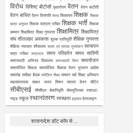
विरोध
वेतन
विशिष्ट बीटीसी
वृक्षारोपण
वेतन कटौती
शिक्षक
वेतन बाधित
वेतन विसंगति
शिकायत
शपथ
शिक्षक
शिक्षक भर्ती
शिक्षक पात्रता परीक्षा
शिक्षक
छात्र अनुपात
शिक्षामित्र
शिक्षामित्र
सम्मान
शिक्षमित्र
शिक्षा गुणवत्ता
संघ
शीतलहर अवकाश
शैक्षिक गुणवत्ता
शुल्क प्रतिपूर्ति
सत्यापन
शैक्षिक नवाचार
शौचालय
सतत एवं व्यापक मूल्यांकन
समय परिवर्तन
समय सारिणी
सत्र परीक्षा
सत्रलाभ
समायोजन
समाजवादी अभिनव विद्यालय
समाजवादी पेंशन
समायोजित शिक्षक
समायोजित शिक्षक वेतन भुगतान आदेश
समारोह
समीक्षा बैठक
सम्मान
सर्व शिक्षा अभियान
समेकित शिक्षा
सहसमन्वयक
साक्षर भारत मिशन
सातवां वेतन
सीटेट
सीबीएसई
सीसीएल
सेवानिवृति
सेवापुस्तिका
स्काउट-
स्थानांतरण
स्कूल
स्वच्छता
गाइड
हेल्पलाइन
हड़ताल
शासनादेश डॉट कॉम से ...