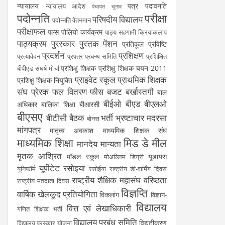
न्यायालय
पत्र
पदावनति
न्यायालय आदेश
पंचायत चुनाव
पदोन्नति
परीक्षा
परिषदीय विद्यालय
पदोन्नति वेतनमान
परीक्षाफल
पल्स पोलियो कार्यक्रम
पाठ्य सहगामी क्रियाकलाप
पाठ्यक्रम
पुरस्कार
पुस्तक
पेंशन
प्रतिकूल प्रविष्टि
प्रदर्शन
प्रशिक्षण
प्रत्यावेदन
प्रपत्र
प्रबन्ध समिति
प्रशिक्षित
प्रशिक्षु शिक्षक
प्रशिक्षु शिक्षक चयन 2011
बीपीएड संघर्ष मोर्चा
प्राइवेट स्कूल
प्राथमिक शिक्षक
प्रशिक्षु शिक्षक नियुक्ति
संघ
प्रेरक
फल वितरण
फीस
बजट
बर्खास्तगी
बाल
बीईओ
बीएड
बीएलओ
अधिकार
बालिका शिक्षा
बीआरसी
बीएसए
बीटीसी
बैठक
भर्ती
भ्रष्टाचार
मदरसा
बोनस
मांगपत्र
मातृत्व अवकाश
माध्यमिक शिक्षक संघ
माध्यमिक शिक्षा
मिड डे मील
मानदेय
मान्यता
मृतक आश्रित
मॉडल स्कूल
यूडायस
मोअल्लिम डिग्री
यूपीटेट
रसोइया
यूनिफॉर्म
रसोईया
राष्ट्रीय डी-वार्मिंग दिवस
राष्ट्रीय शैक्षिक महासंघ
वरिष्ठता
राष्ट्रीय मतदाता दिवस
विज्ञप्ति
वार्षिक खेलकूद प्रतियोगिता
विकलांग
विज्ञान-
विद्यालय
वित्त एवं लेखाधिकारी
गणित शिक्षक भर्ती
विद्यालय प्रबंध समिति
विद्युतीकरण
विद्यालय पुरस्कार योजना