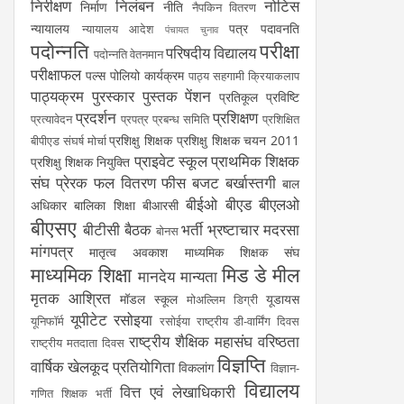
निरीक्षण
निलंबन
नोटिस
निर्माण
नीति
नैपकिन वितरण
न्यायालय
पत्र
पदावनति
न्यायालय आदेश
पंचायत चुनाव
पदोन्नति
परीक्षा
परिषदीय विद्यालय
पदोन्नति वेतनमान
परीक्षाफल
पल्स पोलियो कार्यक्रम
पाठ्य सहगामी क्रियाकलाप
पाठ्यक्रम
पुरस्कार
पुस्तक
पेंशन
प्रतिकूल प्रविष्टि
प्रदर्शन
प्रशिक्षण
प्रत्यावेदन
प्रपत्र
प्रबन्ध समिति
प्रशिक्षित
प्रशिक्षु शिक्षक
प्रशिक्षु शिक्षक चयन 2011
बीपीएड संघर्ष मोर्चा
प्राइवेट स्कूल
प्राथमिक शिक्षक
प्रशिक्षु शिक्षक नियुक्ति
संघ
प्रेरक
फल वितरण
फीस
बजट
बर्खास्तगी
बाल
बीईओ
बीएड
बीएलओ
अधिकार
बालिका शिक्षा
बीआरसी
बीएसए
बीटीसी
बैठक
भर्ती
भ्रष्टाचार
मदरसा
बोनस
मांगपत्र
मातृत्व अवकाश
माध्यमिक शिक्षक संघ
माध्यमिक शिक्षा
मिड डे मील
मानदेय
मान्यता
मृतक आश्रित
मॉडल स्कूल
यूडायस
मोअल्लिम डिग्री
यूपीटेट
रसोइया
यूनिफॉर्म
रसोईया
राष्ट्रीय डी-वार्मिंग दिवस
राष्ट्रीय शैक्षिक महासंघ
वरिष्ठता
राष्ट्रीय मतदाता दिवस
विज्ञप्ति
वार्षिक खेलकूद प्रतियोगिता
विकलांग
विज्ञान-
विद्यालय
वित्त एवं लेखाधिकारी
गणित शिक्षक भर्ती