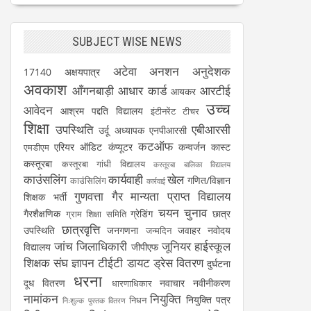
SUBJECT WISE NEWS
अटेवा
अनशन
अनुदेशक
17140
अक्षयपात्र
अवकाश
आँगनबाड़ी
आधार कार्ड
आरटीई
आयकर
उच्च
आवेदन
आश्रम पद्दति विद्यालय
इंटीनरेंट टीचर
शिक्षा
उपस्थिति
एबीआरसी
उर्दू अध्यापक
एनपीआरसी
कटऑफ
एरियर
ऑडिट
कंप्यूटर
कन्वर्जन कास्ट
एमडीएम
कस्तूरबा
कस्तूरबा गांधी विद्यालय
कस्तूरबा बालिका विद्यालय
काउंसलिंग
कार्यवाही
खेल
गणित/विज्ञान
काउंसिलिंग
कार्रवाई
गुणवत्ता
गैर मान्यता प्राप्त विद्यालय
शिक्षक भर्ती
चयन
चुनाव
गैरशैक्षणिक
ग्रेडिंग
छात्र
ग्राम शिक्षा समिति
छात्रवृत्ति
उपस्थिति
जनगणना
जवाहर नवोदय
जन्मदिन
जांच
जिलाधिकारी
जूनियर हाईस्कूल
विद्यालय
जीपीएफ
शिक्षक संघ
ज्ञापन
टीईटी
डायट
ड्रेस वितरण
दुर्घटना
धरना
दूध वितरण
नवाचार
नवीनीकरण
धारणाधिकार
नामांकन
नियुक्ति
नियुक्ति पत्र
निधन
निःशुल्क पुस्तक वितरण