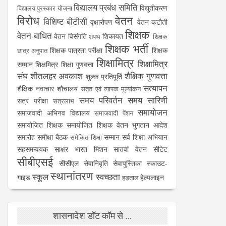
विद्यालय प्रबंध समिति
विद्युतीकरण
विद्यालय पुरस्कार योजना
विरोध
वेतन
विशिष्ट बीटीसी
वृक्षारोपण
वेतन कटौती
शिक्षक
वेतन बाधित
वेतन विसंगति
शिकायत
शपथ
शिक्षक
शिक्षक भर्ती
शिक्षक पात्रता परीक्षा
शिक्षक
छात्र अनुपात
शिक्षामित्र
शिक्षामित्र
सम्मान
शिक्षमित्र
शिक्षा गुणवत्ता
संघ
शीतलहर अवकाश
शैक्षिक गुणवत्ता
शुल्क प्रतिपूर्ति
सत्यापन
शैक्षिक नवाचार
शौचालय
सतत एवं व्यापक मूल्यांकन
समय परिवर्तन
समय सारिणी
सत्र परीक्षा
सत्रलाभ
समायोजन
समाजवादी अभिनव विद्यालय
समाजवादी पेंशन
समायोजित शिक्षक
समायोजित शिक्षक वेतन भुगतान आदेश
समारोह
समीक्षा बैठक
सम्मान
सर्व शिक्षा अभियान
समेकित शिक्षा
सहसमन्वयक
साक्षर भारत मिशन
सातवां वेतन
सीटेट
सीबीएसई
सीसीएल
सेवानिवृति
सेवापुस्तिका
स्काउट-
स्थानांतरण
स्कूल
स्वच्छता
गाइड
हेल्पलाइन
हड़ताल
शासनादेश डॉट कॉम से ...