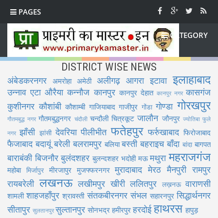
PAGES
CATEGORY
DISTRICT WISE NEWS
इलाहाबाद
अंबेडकरनगर
अलीगढ़
आगरा
इटावा
अमरोहा
अमेठी
उन्नाव
एटा
औरैया
कन्नौज
कानपुर
कासगंज
कानपुर देहात
कानपुर नगर
गोरखपुर
कुशीनगर
कौशांबी
गोण्डा
कौशाम्बी
गाजियाबाद
गाजीपुर
गोंडा
जालौन
गौतमबुद्धनगर
चन्दौली
चित्रकूट
जौनपुर
गौतमबुद्ध नगर
चंदौली
ज्योतिबा फुले
फतेहपुर
झाँसी
देवरिया
पीलीभीत
फर्रुखाबाद
फिरोजाबाद
झांसी
नगर
फैजाबाद
बदायूं
बरेली
बलरामपुर
बस्ती
बहराइच
बाँदा
बलिया
बागपत
बांदा
महराजगंज
बाराबंकी
बिजनौर
बुलंदशहर
मथुरा
बुलन्दशहर
भदोही
मऊ
मुरादाबाद
मेरठ
मैनपुरी
रामपुर
महोबा
मीरजापुर
मुजफ्फरनगर
मिर्जापुर
लखनऊ
रायबरेली
लखीमपुर खीरी
ललितपुर
वाराणसी
लख़नऊ
शाहजहाँपुर
संतकबीरनगर
संभल
सिद्धार्थनगर
शामली
श्रावस्ती
सहारनपुर
हाथरस
सीतापुर
सुल्तानपुर
हरदोई
सोनभद्र
हमीरपुर
हापुड़
सुलतानपुर