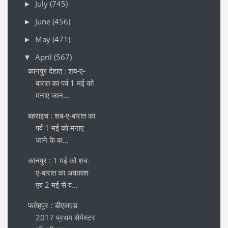
July
(745)
►
June
(456)
►
May
(471)
►
April
(567)
▼
कानपुर देहात : शब-ए-
बारात का पर्व 1 मई को
मनाए जान...
बहराइच : शब-ए-बारात का
पर्व 1 मई को मनाए
जाने के क...
कानपुर : 1 मई को शब-
ए-बारात का अवकाश
एवं 2 मई से व...
फतेहपुर : डीएलएड
2017 प्रथम सेमेस्टर