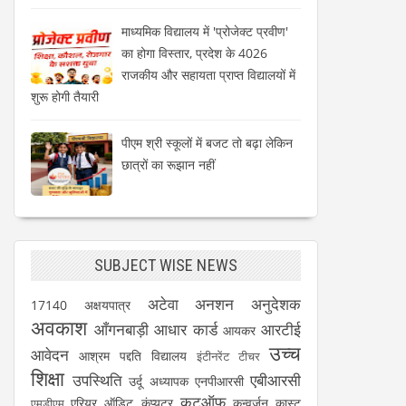
माध्यमिक विद्यालय में 'प्रोजेक्ट प्रवीण'
का होगा विस्तार, प्रदेश के 4026
राजकीय और सहायता प्राप्त विद्यालयों में
शुरू होगी तैयारी
पीएम श्री स्कूलों में बजट तो बढ़ा लेकिन
छात्रों का रूझान नहीं
SUBJECT WISE NEWS
अटेवा
अनशन
अनुदेशक
17140
अक्षयपात्र
अवकाश
आँगनबाड़ी
आधार कार्ड
आरटीई
आयकर
उच्च
आवेदन
आश्रम पद्दति विद्यालय
इंटीनरेंट टीचर
शिक्षा
उपस्थिति
एबीआरसी
उर्दू अध्यापक
एनपीआरसी
कटऑफ
एरियर
ऑडिट
कंप्यूटर
कन्वर्जन कास्ट
एमडीएम