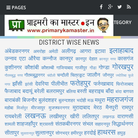
PAGES
CATEGORY
DISTRICT WISE NEWS
इलाहाबाद
अंबेडकरनगर
अलीगढ़
आगरा
इटावा
अमरोहा
अमेठी
उन्नाव
एटा
औरैया
कन्नौज
कानपुर
कासगंज
कानपुर देहात
कानपुर नगर
गोरखपुर
कुशीनगर
कौशांबी
गोण्डा
कौशाम्बी
गाजियाबाद
गाजीपुर
गोंडा
जालौन
गौतमबुद्धनगर
चन्दौली
चित्रकूट
जौनपुर
गौतमबुद्ध नगर
चंदौली
ज्योतिबा फुले
फतेहपुर
झाँसी
देवरिया
पीलीभीत
फर्रुखाबाद
फिरोजाबाद
झांसी
नगर
फैजाबाद
बदायूं
बरेली
बलरामपुर
बस्ती
बहराइच
बाँदा
बलिया
बागपत
बांदा
महराजगंज
बाराबंकी
बिजनौर
बुलंदशहर
मथुरा
बुलन्दशहर
भदोही
मऊ
मुरादाबाद
मेरठ
मैनपुरी
रामपुर
महोबा
मीरजापुर
मुजफ्फरनगर
मिर्जापुर
लखनऊ
रायबरेली
लखीमपुर खीरी
ललितपुर
वाराणसी
लख़नऊ
शाहजहाँपुर
संतकबीरनगर
संभल
सिद्धार्थनगर
शामली
श्रावस्ती
सहारनपुर
हाथरस
सीतापुर
सुल्तानपुर
हरदोई
सोनभद्र
हमीरपुर
हापुड़
सुलतानपुर