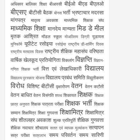
बीईओ
बीएड
बीएलओ
अधिकार
बालिका शिक्षा
बीआरसी
बीएसए
बीटीसी
बैठक
भर्ती
भ्रष्टाचार
मदरसा
बोनस
मांगपत्र
मातृत्व अवकाश
माध्यमिक शिक्षक संघ
माध्यमिक शिक्षा
मिड डे मील
मानदेय
मान्यता
मृतक आश्रित
मॉडल स्कूल
यूडायस
मोअल्लिम डिग्री
यूपीटेट
रसोइया
यूनिफॉर्म
रसोईया
राष्ट्रीय डी-वार्मिंग दिवस
राष्ट्रीय शैक्षिक महासंघ
वरिष्ठता
राष्ट्रीय मतदाता दिवस
विज्ञप्ति
वार्षिक खेलकूद प्रतियोगिता
विकलांग
विज्ञान-
विद्यालय
वित्त एवं लेखाधिकारी
गणित शिक्षक भर्ती
विद्यालय प्रबंध समिति
विद्युतीकरण
विद्यालय पुरस्कार योजना
विरोध
वेतन
विशिष्ट बीटीसी
वृक्षारोपण
वेतन कटौती
शिक्षक
वेतन बाधित
वेतन विसंगति
शिकायत
शपथ
शिक्षक
शिक्षक भर्ती
शिक्षक पात्रता परीक्षा
शिक्षक
छात्र अनुपात
शिक्षामित्र
शिक्षामित्र
सम्मान
शिक्षमित्र
शिक्षा गुणवत्ता
संघ
शीतलहर अवकाश
शैक्षिक गुणवत्ता
शुल्क प्रतिपूर्ति
सत्यापन
शैक्षिक नवाचार
शौचालय
सतत एवं व्यापक मूल्यांकन
समय परिवर्तन
समय सारिणी
सत्र परीक्षा
सत्रलाभ