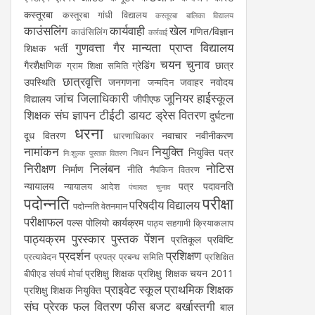
कस्तूरबा
कस्तूरबा गांधी विद्यालय
कस्तूरबा बालिका विद्यालय
काउंसलिंग
कार्यवाही
खेल
गणित/विज्ञान
काउंसिलिंग
कार्रवाई
गुणवत्ता
गैर मान्यता प्राप्त विद्यालय
शिक्षक भर्ती
चयन
चुनाव
गैरशैक्षणिक
ग्रेडिंग
छात्र
ग्राम शिक्षा समिति
छात्रवृत्ति
उपस्थिति
जनगणना
जवाहर नवोदय
जन्मदिन
जांच
जिलाधिकारी
जूनियर हाईस्कूल
विद्यालय
जीपीएफ
शिक्षक संघ
ज्ञापन
टीईटी
डायट
ड्रेस वितरण
दुर्घटना
धरना
दूध वितरण
नवाचार
नवीनीकरण
धारणाधिकार
नामांकन
नियुक्ति
नियुक्ति पत्र
निधन
निःशुल्क पुस्तक वितरण
निरीक्षण
निलंबन
नोटिस
निर्माण
नीति
नैपकिन वितरण
न्यायालय
पत्र
पदावनति
न्यायालय आदेश
पंचायत चुनाव
पदोन्नति
परीक्षा
परिषदीय विद्यालय
पदोन्नति वेतनमान
परीक्षाफल
पल्स पोलियो कार्यक्रम
पाठ्य सहगामी क्रियाकलाप
पाठ्यक्रम
पुरस्कार
पुस्तक
पेंशन
प्रतिकूल प्रविष्टि
प्रदर्शन
प्रशिक्षण
प्रत्यावेदन
प्रपत्र
प्रबन्ध समिति
प्रशिक्षित
प्रशिक्षु शिक्षक
प्रशिक्षु शिक्षक चयन 2011
बीपीएड संघर्ष मोर्चा
प्राइवेट स्कूल
प्राथमिक शिक्षक
प्रशिक्षु शिक्षक नियुक्ति
संघ
प्रेरक
फल वितरण
फीस
बजट
बर्खास्तगी
बाल