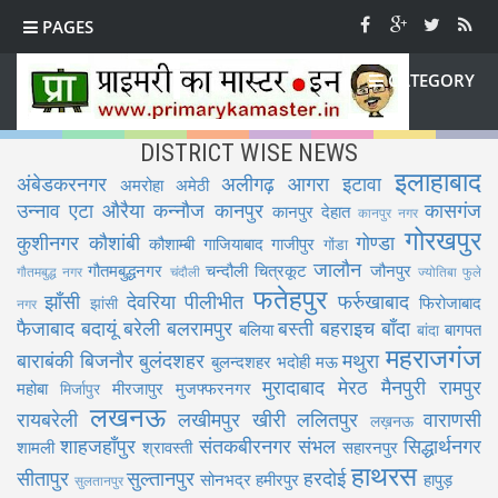
PAGES
CATEGORY
DISTRICT WISE NEWS
इलाहाबाद
अंबेडकरनगर
अलीगढ़
आगरा
इटावा
अमरोहा
अमेठी
उन्नाव
एटा
औरैया
कन्नौज
कानपुर
कासगंज
कानपुर देहात
कानपुर नगर
गोरखपुर
कुशीनगर
कौशांबी
गोण्डा
कौशाम्बी
गाजियाबाद
गाजीपुर
गोंडा
जालौन
गौतमबुद्धनगर
चन्दौली
चित्रकूट
जौनपुर
गौतमबुद्ध नगर
चंदौली
ज्योतिबा फुले
फतेहपुर
झाँसी
देवरिया
पीलीभीत
फर्रुखाबाद
फिरोजाबाद
झांसी
नगर
फैजाबाद
बदायूं
बरेली
बलरामपुर
बस्ती
बहराइच
बाँदा
बलिया
बागपत
बांदा
महराजगंज
बाराबंकी
बिजनौर
बुलंदशहर
मथुरा
बुलन्दशहर
भदोही
मऊ
मुरादाबाद
मेरठ
मैनपुरी
रामपुर
महोबा
मीरजापुर
मुजफ्फरनगर
मिर्जापुर
लखनऊ
रायबरेली
लखीमपुर खीरी
ललितपुर
वाराणसी
लख़नऊ
शाहजहाँपुर
संतकबीरनगर
संभल
सिद्धार्थनगर
शामली
श्रावस्ती
सहारनपुर
हाथरस
सीतापुर
सुल्तानपुर
हरदोई
सोनभद्र
हमीरपुर
हापुड़
सुलतानपुर