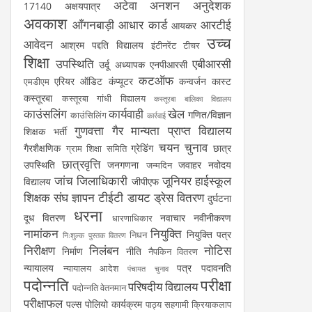
अटेवा
अनशन
अनुदेशक
17140
अक्षयपात्र
अवकाश
आँगनबाड़ी
आधार कार्ड
आरटीई
आयकर
उच्च
आवेदन
आश्रम पद्दति विद्यालय
इंटीनरेंट टीचर
शिक्षा
उपस्थिति
एबीआरसी
उर्दू अध्यापक
एनपीआरसी
कटऑफ
एरियर
ऑडिट
कंप्यूटर
कन्वर्जन कास्ट
एमडीएम
कस्तूरबा
कस्तूरबा गांधी विद्यालय
कस्तूरबा बालिका विद्यालय
काउंसलिंग
कार्यवाही
खेल
गणित/विज्ञान
काउंसिलिंग
कार्रवाई
गुणवत्ता
गैर मान्यता प्राप्त विद्यालय
शिक्षक भर्ती
चयन
चुनाव
गैरशैक्षणिक
ग्रेडिंग
छात्र
ग्राम शिक्षा समिति
छात्रवृत्ति
उपस्थिति
जनगणना
जवाहर नवोदय
जन्मदिन
जांच
जिलाधिकारी
जूनियर हाईस्कूल
विद्यालय
जीपीएफ
शिक्षक संघ
ज्ञापन
टीईटी
डायट
ड्रेस वितरण
दुर्घटना
धरना
दूध वितरण
नवाचार
नवीनीकरण
धारणाधिकार
नामांकन
नियुक्ति
नियुक्ति पत्र
निधन
निःशुल्क पुस्तक वितरण
निरीक्षण
निलंबन
नोटिस
निर्माण
नीति
नैपकिन वितरण
न्यायालय
पत्र
पदावनति
न्यायालय आदेश
पंचायत चुनाव
पदोन्नति
परीक्षा
परिषदीय विद्यालय
पदोन्नति वेतनमान
परीक्षाफल
पल्स पोलियो कार्यक्रम
पाठ्य सहगामी क्रियाकलाप