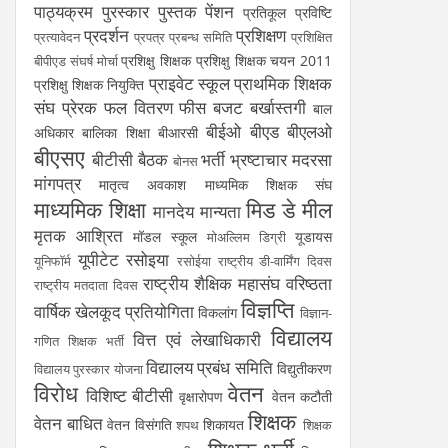
पाठ्यक्रम
पुरस्कार
पुस्तक
पेंशन
प्रतिकूल प्रविष्टि
प्रदर्शन
प्रशिक्षण
प्रत्यावेदन
प्रपत्र
प्रबन्ध समिति
प्रशिक्षित
प्रशिक्षु शिक्षक
प्रशिक्षु शिक्षक चयन 2011
बीपीएड संघर्ष मोर्चा
प्राइवेट स्कूल
प्राथमिक शिक्षक
प्रशिक्षु शिक्षक नियुक्ति
संघ
प्रेरक
फल वितरण
फीस
बजट
बर्खास्तगी
बाल
बीईओ
बीएड
बीएलओ
अधिकार
बालिका शिक्षा
बीआरसी
बीएसए
बीटीसी
बैठक
भर्ती
भ्रष्टाचार
मदरसा
बोनस
मांगपत्र
मातृत्व अवकाश
माध्यमिक शिक्षक संघ
माध्यमिक शिक्षा
मिड डे मील
मानदेय
मान्यता
मृतक आश्रित
मॉडल स्कूल
यूडायस
मोअल्लिम डिग्री
यूपीटेट
रसोइया
यूनिफॉर्म
रसोईया
राष्ट्रीय डी-वार्मिंग दिवस
राष्ट्रीय शैक्षिक महासंघ
वरिष्ठता
राष्ट्रीय मतदाता दिवस
विज्ञप्ति
वार्षिक खेलकूद प्रतियोगिता
विकलांग
विज्ञान-
विद्यालय
वित्त एवं लेखाधिकारी
गणित शिक्षक भर्ती
विद्यालय प्रबंध समिति
विद्युतीकरण
विद्यालय पुरस्कार योजना
विरोध
वेतन
विशिष्ट बीटीसी
वृक्षारोपण
वेतन कटौती
शिक्षक
वेतन बाधित
वेतन विसंगति
शिकायत
शपथ
शिक्षक