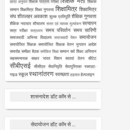
शिक्षक भर्ती
शिक्षक पात्रता परीक्षा
शिक्षक
छात्र अनुपात
शिक्षामित्र
शिक्षामित्र
सम्मान
शिक्षमित्र
शिक्षा गुणवत्ता
संघ
शीतलहर अवकाश
शैक्षिक गुणवत्ता
शुल्क प्रतिपूर्ति
सत्यापन
शैक्षिक नवाचार
शौचालय
सतत एवं व्यापक मूल्यांकन
समय परिवर्तन
समय सारिणी
सत्र परीक्षा
सत्रलाभ
समायोजन
समाजवादी अभिनव विद्यालय
समाजवादी पेंशन
समायोजित शिक्षक
समायोजित शिक्षक वेतन भुगतान आदेश
समारोह
समीक्षा बैठक
सम्मान
सर्व शिक्षा अभियान
समेकित शिक्षा
सहसमन्वयक
साक्षर भारत मिशन
सातवां वेतन
सीटेट
सीबीएसई
सीसीएल
सेवानिवृति
सेवापुस्तिका
स्काउट-
स्थानांतरण
स्कूल
स्वच्छता
गाइड
हेल्पलाइन
हड़ताल
शासनादेश डॉट कॉम से ...
सेवायोजन डॉट कॉम से ...