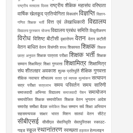
राष्ट्रीय शैक्षिक महासंघ
वरिष्ठता
राष्ट्रीय मतदाता दिवस
विज्ञप्ति
वार्षिक खेलकूद प्रतियोगिता
विकलांग
विज्ञान-
विद्यालय
वित्त एवं लेखाधिकारी
गणित शिक्षक भर्ती
विद्यालय प्रबंध समिति
विद्युतीकरण
विद्यालय पुरस्कार योजना
विरोध
वेतन
विशिष्ट बीटीसी
वृक्षारोपण
वेतन कटौती
शिक्षक
वेतन बाधित
वेतन विसंगति
शिकायत
शपथ
शिक्षक
शिक्षक भर्ती
शिक्षक पात्रता परीक्षा
शिक्षक
छात्र अनुपात
शिक्षामित्र
शिक्षामित्र
सम्मान
शिक्षमित्र
शिक्षा गुणवत्ता
संघ
शीतलहर अवकाश
शैक्षिक गुणवत्ता
शुल्क प्रतिपूर्ति
सत्यापन
शैक्षिक नवाचार
शौचालय
सतत एवं व्यापक मूल्यांकन
समय परिवर्तन
समय सारिणी
सत्र परीक्षा
सत्रलाभ
समायोजन
समाजवादी अभिनव विद्यालय
समाजवादी पेंशन
समायोजित शिक्षक
समायोजित शिक्षक वेतन भुगतान आदेश
समारोह
समीक्षा बैठक
सम्मान
सर्व शिक्षा अभियान
समेकित शिक्षा
सहसमन्वयक
साक्षर भारत मिशन
सातवां वेतन
सीटेट
सीबीएसई
सीसीएल
सेवानिवृति
सेवापुस्तिका
स्काउट-
स्थानांतरण
स्कूल
स्वच्छता
गाइड
हेल्पलाइन
हड़ताल