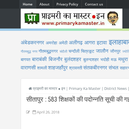
Home
About
Privacy Policy
Contact us
इलाहाबा
अंबेडकरनगर
अलीगढ़
आगरा
इटावा
अमरोहा
अमेठी
जालौन
गौतमबुद्धनगर
चन्दौली
चित्रकूट
जौनपुर
गौतमबुद्ध नगर
चंदौली
ज्योत
बाराबंकी
बिजनौर
बुलंदशहर
मथुरा
बागपत
बुलन्दशहर
भदोही
मऊ
वाराणसी
शाहजहाँपुर
संतकबीरनगर
संभल
शामली
श्रावस्ती
सहारन
प्राइमरी का मास्टर ● इन | Primary Ka Master | District News
सीतापुर : 583 शिक्षकों की पदोन्नति सूची की 
April 26, 2018