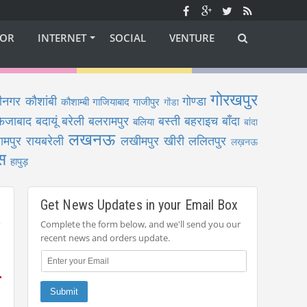
OR
INTERNET
SOCIAL
VENTURE
गोरखपुर
ीनगर
कौशांबी
गोण्डा
कौशाम्बी
गाजियाबाद
गाजीपुर
गोंडा
फैजाबाद
बदायूं
बरेली
बलरामपुर
बस्ती
बहराइच
बाँदा
बलिया
बांदा
लखनऊ
ामपुर
रायबरेली
लखीमपुर खीरी
ललितपुर
लख़नऊ
स
हापुड़
Get News Updates in your Email Box
Complete the form below, and we'll send you our
recent news and orders update.