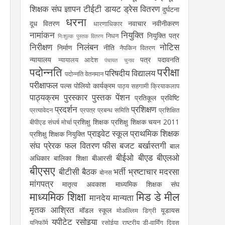
शिक्षक संघ
ज्ञापन
टीईटी
डायट
ड्रेस वितरण
दुर्घटना
धरना
दूध वितरण
नवाचार
नवीनीकरण
धारणाधिकार
नामांकन
नियुक्ति
नियुक्ति पत्र
निधन
निःशुल्क पुस्तक वितरण
निरीक्षण
निलंबन
नोटिस
निर्माण
नीति
नैपकिन वितरण
न्यायालय
पत्र
पदावनति
न्यायालय आदेश
पंचायत चुनाव
पदोन्नति
परीक्षा
परिषदीय विद्यालय
पदोन्नति वेतनमान
परीक्षाफल
पल्स पोलियो कार्यक्रम
पाठ्य सहगामी क्रियाकलाप
पाठ्यक्रम
पुरस्कार
पुस्तक
पेंशन
प्रतिकूल प्रविष्टि
प्रदर्शन
प्रशिक्षण
प्रत्यावेदन
प्रपत्र
प्रबन्ध समिति
प्रशिक्षित
प्रशिक्षु शिक्षक
प्रशिक्षु शिक्षक चयन 2011
बीपीएड संघर्ष मोर्चा
प्राइवेट स्कूल
प्राथमिक शिक्षक
प्रशिक्षु शिक्षक नियुक्ति
संघ
प्रेरक
फल वितरण
फीस
बजट
बर्खास्तगी
बाल
बीईओ
बीएड
बीएलओ
अधिकार
बालिका शिक्षा
बीआरसी
बीएसए
बीटीसी
बैठक
भर्ती
भ्रष्टाचार
मदरसा
बोनस
मांगपत्र
मातृत्व अवकाश
माध्यमिक शिक्षक संघ
माध्यमिक शिक्षा
मिड डे मील
मानदेय
मान्यता
मृतक आश्रित
मॉडल स्कूल
यूडायस
मोअल्लिम डिग्री
यूपीटेट
रसोइया
यूनिफॉर्म
रसोईया
राष्ट्रीय डी-वार्मिंग दिवस