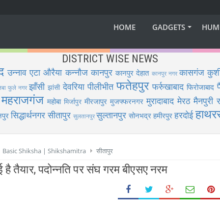
HOME
GADGETS
HUM
DISTRICT WISE NEWS
द
उन्नाव
एटा
औरैया
कन्नौज
कानपुर
कासगंज
कुश
कानपुर देहात
कानपुर नगर
फतेहपुर
झाँसी
देवरिया
पीलीभीत
फर्रुखाबाद
फिरोजाबाद
झांसी
िबा फुले नगर
महराजगंज
मुरादाबाद
मेरठ
मैनपुरी
र
महोबा
मीरजापुर
मुजफ्फरनगर
मिर्जापुर
हाथर
सिद्धार्थनगर
सीतापुर
सुल्तानपुर
हरदोई
पुर
सोनभद्र
हमीरपुर
सुलतानपुर
 | Basic Shiksha | Shikshamitra
सीतापुर
गई है तैयार, पदोन्नति पर संघ गरम बीएसए नरम