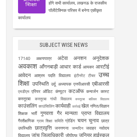
होंगे सभी कार्यालय, लखनऊ के राजकीय
पॉलीटेक्निक परिसर में बनेगा एकीकृत
कार्यालय
SUBJECT WISE NEWS
अटेवा
अनशन
अनुदेशक
17140
अक्षयपात्र
अवकाश
आँगनबाड़ी
आधार कार्ड
आरटीई
आयकर
उच्च
आवेदन
आश्रम पद्दति विद्यालय
इंटीनरेंट टीचर
शिक्षा
उपस्थिति
एबीआरसी
उर्दू अध्यापक
एनपीआरसी
कटऑफ
एरियर
ऑडिट
कंप्यूटर
कन्वर्जन कास्ट
एमडीएम
कस्तूरबा
कस्तूरबा गांधी विद्यालय
कस्तूरबा बालिका विद्यालय
काउंसलिंग
कार्यवाही
खेल
गणित/विज्ञान
काउंसिलिंग
कार्रवाई
गुणवत्ता
गैर मान्यता प्राप्त विद्यालय
शिक्षक भर्ती
चयन
चुनाव
गैरशैक्षणिक
ग्रेडिंग
छात्र
ग्राम शिक्षा समिति
छात्रवृत्ति
उपस्थिति
जनगणना
जवाहर नवोदय
जन्मदिन
जांच
जिलाधिकारी
जूनियर हाईस्कूल
विद्यालय
जीपीएफ