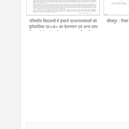
परिषदीय विद्यालयों में इंचार्ज प्रधानाध्यापकों को
सीतापुर : रिक्त
पूर्णकालिक प्र०अ० का वेतनमान एवं अन्य लाभ
दिए जाने के संबंध में उ०प्र० प्राथमिक शिक्षक
संघ जनपद ईकाई का बीएसए सीतापुर को ज्ञापन