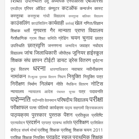
उपस्थिति
एबीआरसी
उर्दू अध्यापक
एनपीआरसी
कटऑफ
एरियर
ऑडिट
कंप्यूटर
कन्वर्जन कास्ट
एमडीएम
कस्तूरबा
कस्तूरबा गांधी विद्यालय
कस्तूरबा बालिका विद्यालय
काउंसलिंग
कार्यवाही
खेल
गणित/विज्ञान
काउंसिलिंग
कार्रवाई
गुणवत्ता
गैर मान्यता प्राप्त विद्यालय
शिक्षक भर्ती
चयन
चुनाव
गैरशैक्षणिक
ग्रेडिंग
छात्र
ग्राम शिक्षा समिति
छात्रवृत्ति
उपस्थिति
जनगणना
जवाहर नवोदय
जन्मदिन
जांच
जिलाधिकारी
जूनियर हाईस्कूल
विद्यालय
जीपीएफ
शिक्षक संघ
ज्ञापन
टीईटी
डायट
ड्रेस वितरण
दुर्घटना
धरना
दूध वितरण
नवाचार
नवीनीकरण
धारणाधिकार
नामांकन
नियुक्ति
नियुक्ति पत्र
निधन
निःशुल्क पुस्तक वितरण
निरीक्षण
निलंबन
नोटिस
निर्माण
नीति
नैपकिन वितरण
न्यायालय
पत्र
पदावनति
न्यायालय आदेश
पंचायत चुनाव
पदोन्नति
परीक्षा
परिषदीय विद्यालय
पदोन्नति वेतनमान
परीक्षाफल
पल्स पोलियो कार्यक्रम
पाठ्य सहगामी क्रियाकलाप
पाठ्यक्रम
पुरस्कार
पुस्तक
पेंशन
प्रतिकूल प्रविष्टि
प्रदर्शन
प्रशिक्षण
प्रत्यावेदन
प्रपत्र
प्रबन्ध समिति
प्रशिक्षित
प्रशिक्षु शिक्षक
प्रशिक्षु शिक्षक चयन 2011
बीपीएड संघर्ष मोर्चा
प्राइवेट स्कूल
प्राथमिक शिक्षक
प्रशिक्षु शिक्षक नियुक्ति