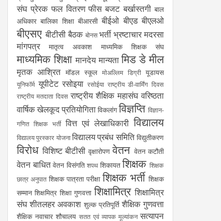
संघ
प्रेरक
फल वितरण
फीस
बजट
बर्खास्तगी
बाल
बीईओ
बीएड
बीएलओ
अधिकार
बालिका शिक्षा
बीआरसी
बीएसए
बीटीसी
बैठक
भर्ती
भ्रष्टाचार
मदरसा
बोनस
मांगपत्र
मातृत्व अवकाश
माध्यमिक शिक्षक संघ
माध्यमिक शिक्षा
मिड डे मील
मानदेय
मान्यता
मृतक आश्रित
मॉडल स्कूल
यूडायस
मोअल्लिम डिग्री
यूपीटेट
रसोइया
यूनिफॉर्म
रसोईया
राष्ट्रीय डी-वार्मिंग दिवस
राष्ट्रीय शैक्षिक महासंघ
वरिष्ठता
राष्ट्रीय मतदाता दिवस
विज्ञप्ति
वार्षिक खेलकूद प्रतियोगिता
विकलांग
विज्ञान-
विद्यालय
वित्त एवं लेखाधिकारी
गणित शिक्षक भर्ती
विद्यालय प्रबंध समिति
विद्युतीकरण
विद्यालय पुरस्कार योजना
विरोध
वेतन
विशिष्ट बीटीसी
वृक्षारोपण
वेतन कटौती
शिक्षक
वेतन बाधित
वेतन विसंगति
शिकायत
शपथ
शिक्षक
शिक्षक भर्ती
शिक्षक पात्रता परीक्षा
शिक्षक
छात्र अनुपात
शिक्षामित्र
शिक्षामित्र
सम्मान
शिक्षमित्र
शिक्षा गुणवत्ता
संघ
शीतलहर अवकाश
शैक्षिक गुणवत्ता
शुल्क प्रतिपूर्ति
सत्यापन
शैक्षिक नवाचार
शौचालय
सतत एवं व्यापक मूल्यांकन