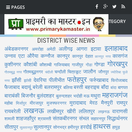
PAGES
CATEGORY
DISTRICT WISE NEWS
इलाहाबाद
अंबेडकरनगर
अलीगढ़
आगरा
इटावा
अमरोहा
अमेठी
उन्नाव
एटा
औरैया
कन्नौज
कानपुर
कासगंज
कानपुर देहात
कानपुर नगर
गोरखपुर
कुशीनगर
कौशांबी
गोण्डा
कौशाम्बी
गाजियाबाद
गाजीपुर
गोंडा
जालौन
गौतमबुद्धनगर
चन्दौली
चित्रकूट
जौनपुर
गौतमबुद्ध नगर
चंदौली
ज्योतिबा फुले
फतेहपुर
झाँसी
देवरिया
पीलीभीत
फर्रुखाबाद
फिरोजाबाद
झांसी
नगर
फैजाबाद
बदायूं
बरेली
बलरामपुर
बस्ती
बहराइच
बाँदा
बलिया
बागपत
बांदा
महराजगंज
बाराबंकी
बिजनौर
बुलंदशहर
मथुरा
बुलन्दशहर
भदोही
मऊ
मुरादाबाद
मेरठ
मैनपुरी
रामपुर
महोबा
मीरजापुर
मुजफ्फरनगर
मिर्जापुर
लखनऊ
रायबरेली
लखीमपुर खीरी
ललितपुर
वाराणसी
लख़नऊ
शाहजहाँपुर
संतकबीरनगर
संभल
सिद्धार्थनगर
शामली
श्रावस्ती
सहारनपुर
हाथरस
सीतापुर
सुल्तानपुर
हरदोई
सोनभद्र
हमीरपुर
हापुड़
सुलतानपुर