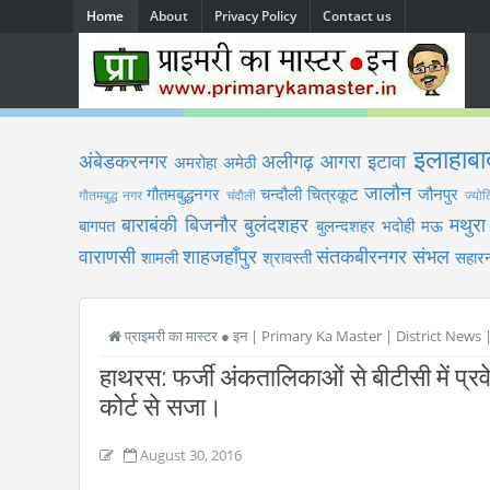
Home
About
Privacy Policy
Contact us
इलाहाबा
अंबेडकरनगर
अलीगढ़
आगरा
इटावा
अमरोहा
अमेठी
जालौन
गौतमबुद्धनगर
चन्दौली
चित्रकूट
जौनपुर
गौतमबुद्ध नगर
चंदौली
ज्योत
बाराबंकी
बिजनौर
बुलंदशहर
मथुरा
बागपत
बुलन्दशहर
भदोही
मऊ
वाराणसी
शाहजहाँपुर
संतकबीरनगर
संभल
शामली
श्रावस्ती
सहारन
प्राइमरी का मास्टर ● इन | Primary Ka Master | District News
हाथरस: फर्जी अंकतालिकाओं से बीटीसी में प्रवे
कोर्ट से सजा।
August 30, 2016