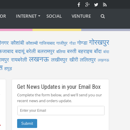
OR
INTERNET
SOCIAL
VENTURE
गोरखपुर
ीनगर
कौशांबी
गोण्डा
कौशाम्बी
गाजियाबाद
गाजीपुर
गोंडा
फैजाबाद
बदायूं
बरेली
बलरामपुर
बस्ती
बहराइच
बाँदा
बलिया
बांदा
लखनऊ
ामपुर
रायबरेली
लखीमपुर खीरी
ललितपुर
लख़नऊ
स
हापुड़
Get News Updates in your Email Box
Complete the form below, and we'll send you our
recent news and orders update.