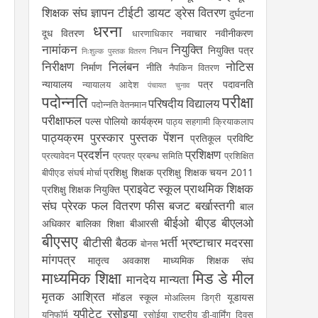
शिक्षक संघ
ज्ञापन
टीईटी
डायट
ड्रेस वितरण
दुर्घटना
धरना
दूध वितरण
नवाचार
नवीनीकरण
धारणाधिकार
नामांकन
नियुक्ति
नियुक्ति पत्र
निधन
निःशुल्क पुस्तक वितरण
निरीक्षण
निलंबन
नोटिस
निर्माण
नीति
नैपकिन वितरण
न्यायालय
पत्र
पदावनति
न्यायालय आदेश
पंचायत चुनाव
पदोन्नति
परीक्षा
परिषदीय विद्यालय
पदोन्नति वेतनमान
परीक्षाफल
पल्स पोलियो कार्यक्रम
पाठ्य सहगामी क्रियाकलाप
पाठ्यक्रम
पुरस्कार
पुस्तक
पेंशन
प्रतिकूल प्रविष्टि
प्रदर्शन
प्रशिक्षण
प्रत्यावेदन
प्रपत्र
प्रबन्ध समिति
प्रशिक्षित
प्रशिक्षु शिक्षक
प्रशिक्षु शिक्षक चयन 2011
बीपीएड संघर्ष मोर्चा
प्राइवेट स्कूल
प्राथमिक शिक्षक
प्रशिक्षु शिक्षक नियुक्ति
संघ
प्रेरक
फल वितरण
फीस
बजट
बर्खास्तगी
बाल
बीईओ
बीएड
बीएलओ
अधिकार
बालिका शिक्षा
बीआरसी
बीएसए
बीटीसी
बैठक
भर्ती
भ्रष्टाचार
मदरसा
बोनस
मांगपत्र
मातृत्व अवकाश
माध्यमिक शिक्षक संघ
माध्यमिक शिक्षा
मिड डे मील
मानदेय
मान्यता
मृतक आश्रित
मॉडल स्कूल
यूडायस
मोअल्लिम डिग्री
यूपीटेट
रसोइया
यूनिफॉर्म
रसोईया
राष्ट्रीय डी-वार्मिंग दिवस