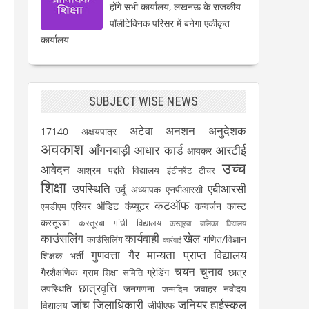
होंगे सभी कार्यालय, लखनऊ के राजकीय
पॉलीटेक्निक परिसर में बनेगा एकीकृत
कार्यालय
SUBJECT WISE NEWS
अटेवा
अनशन
अनुदेशक
17140
अक्षयपात्र
अवकाश
आँगनबाड़ी
आधार कार्ड
आरटीई
आयकर
उच्च
आवेदन
आश्रम पद्दति विद्यालय
इंटीनरेंट टीचर
शिक्षा
उपस्थिति
एबीआरसी
उर्दू अध्यापक
एनपीआरसी
कटऑफ
एरियर
ऑडिट
कंप्यूटर
कन्वर्जन कास्ट
एमडीएम
कस्तूरबा
कस्तूरबा गांधी विद्यालय
कस्तूरबा बालिका विद्यालय
काउंसलिंग
कार्यवाही
खेल
गणित/विज्ञान
काउंसिलिंग
कार्रवाई
गुणवत्ता
गैर मान्यता प्राप्त विद्यालय
शिक्षक भर्ती
चयन
चुनाव
गैरशैक्षणिक
ग्रेडिंग
छात्र
ग्राम शिक्षा समिति
छात्रवृत्ति
उपस्थिति
जनगणना
जवाहर नवोदय
जन्मदिन
जांच
जिलाधिकारी
जूनियर हाईस्कूल
विद्यालय
जीपीएफ