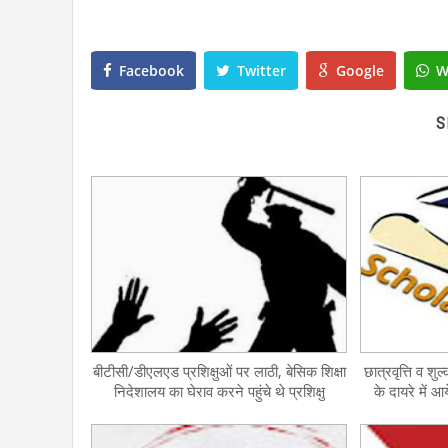
Facebook
Twitter
Google
W
S
बीटीसी/डीएलएड प्रशिक्षुओं पर लाठी, बेसिक शिक्षा
छात्रवृत्ति व शु
निदेशालय का घेराव करने पहुंचे थे प्रशिक्षु
के दायरे में 