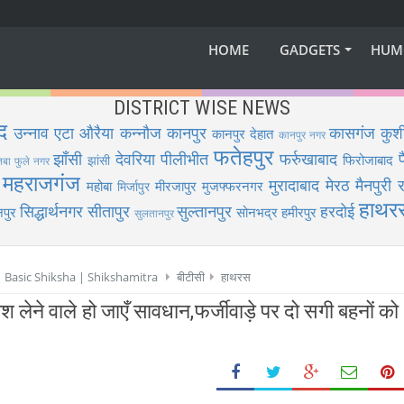
HOME
GADGETS
HUM
DISTRICT WISE NEWS
द
उन्नाव
एटा
औरैया
कन्नौज
कानपुर
कासगंज
कुश
कानपुर देहात
कानपुर नगर
फतेहपुर
झाँसी
देवरिया
पीलीभीत
फर्रुखाबाद
फिरोजाबाद
झांसी
िबा फुले नगर
महराजगंज
मुरादाबाद
मेरठ
मैनपुरी
र
महोबा
मीरजापुर
मुजफ्फरनगर
मिर्जापुर
हाथर
सिद्धार्थनगर
सीतापुर
सुल्तानपुर
हरदोई
पुर
सोनभद्र
हमीरपुर
सुलतानपुर
 | Basic Shiksha | Shikshamitra
बीटीसी
हाथरस
श लेने वाले हो जाएँ सावधान,फर्जीवाड़े पर दो सगी बहनों को