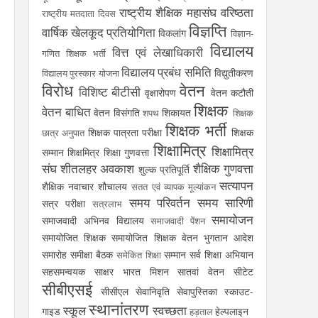
राष्ट्रीय शैक्षिक महासंघ
वरिष्ठता
राष्ट्रीय मतदाता दिवस
विज्ञप्ति
वार्षिक खेलकूद प्रतियोगिता
विकलांग
विज्ञान-
विद्यालय
वित्त एवं लेखाधिकारी
गणित शिक्षक भर्ती
विद्यालय प्रबंध समिति
विद्युतीकरण
विद्यालय पुरस्कार योजना
विरोध
वेतन
विशिष्ट बीटीसी
वृक्षारोपण
वेतन कटौती
शिक्षक
वेतन बाधित
वेतन विसंगति
शिकायत
शपथ
शिक्षक
शिक्षक भर्ती
शिक्षक पात्रता परीक्षा
शिक्षक
छात्र अनुपात
शिक्षामित्र
शिक्षामित्र
सम्मान
शिक्षमित्र
शिक्षा गुणवत्ता
संघ
शीतलहर अवकाश
शैक्षिक गुणवत्ता
शुल्क प्रतिपूर्ति
सत्यापन
शैक्षिक नवाचार
शौचालय
सतत एवं व्यापक मूल्यांकन
समय परिवर्तन
समय सारिणी
सत्र परीक्षा
सत्रलाभ
समायोजन
समाजवादी अभिनव विद्यालय
समाजवादी पेंशन
समायोजित शिक्षक
समायोजित शिक्षक वेतन भुगतान आदेश
समारोह
समीक्षा बैठक
सम्मान
सर्व शिक्षा अभियान
समेकित शिक्षा
सहसमन्वयक
साक्षर भारत मिशन
सातवां वेतन
सीटेट
सीबीएसई
सीसीएल
सेवानिवृति
सेवापुस्तिका
स्काउट-
स्थानांतरण
स्कूल
स्वच्छता
गाइड
हेल्पलाइन
हड़ताल