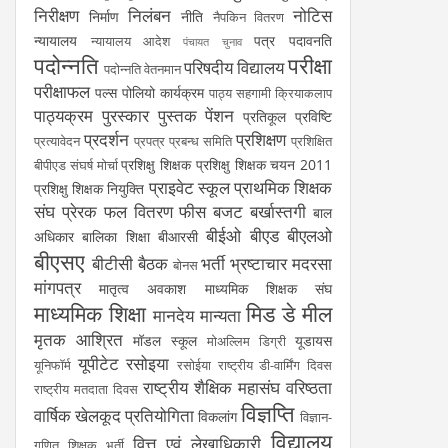
निरीक्षण
निलंबन
नोटिस
निर्माण
नीति
नैपकिन वितरण
न्यायालय
पत्र
पदावनति
न्यायालय आदेश
पंचायत चुनाव
पदोन्नति
परीक्षा
परिषदीय विद्यालय
पदोन्नति वेतनमान
परीक्षाफल
पल्स पोलियो कार्यक्रम
पाठ्य सहगामी क्रियाकलाप
पाठ्यक्रम
पुरस्कार
पुस्तक
पेंशन
प्रतिकूल प्रविष्टि
प्रदर्शन
प्रशिक्षण
प्रत्यावेदन
प्रपत्र
प्रबन्ध समिति
प्रशिक्षित
प्रशिक्षु शिक्षक
प्रशिक्षु शिक्षक चयन 2011
बीपीएड संघर्ष मोर्चा
प्राइवेट स्कूल
प्राथमिक शिक्षक
प्रशिक्षु शिक्षक नियुक्ति
संघ
प्रेरक
फल वितरण
फीस
बजट
बर्खास्तगी
बाल
बीईओ
बीएड
बीएलओ
अधिकार
बालिका शिक्षा
बीआरसी
बीएसए
बीटीसी
बैठक
भर्ती
भ्रष्टाचार
मदरसा
बोनस
मांगपत्र
मातृत्व अवकाश
माध्यमिक शिक्षक संघ
माध्यमिक शिक्षा
मिड डे मील
मानदेय
मान्यता
मृतक आश्रित
मॉडल स्कूल
यूडायस
मोअल्लिम डिग्री
यूपीटेट
रसोइया
यूनिफॉर्म
रसोईया
राष्ट्रीय डी-वार्मिंग दिवस
राष्ट्रीय शैक्षिक महासंघ
वरिष्ठता
राष्ट्रीय मतदाता दिवस
विज्ञप्ति
वार्षिक खेलकूद प्रतियोगिता
विकलांग
विज्ञान-
विद्यालय
वित्त एवं लेखाधिकारी
गणित शिक्षक भर्ती