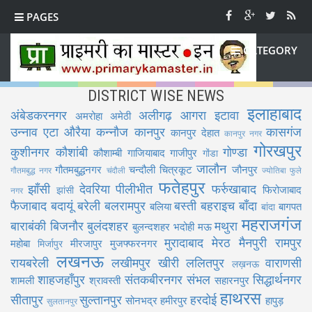
PAGES
CATEGORY
DISTRICT WISE NEWS
इलाहाबाद
अंबेडकरनगर
अलीगढ़
आगरा
इटावा
अमरोहा
अमेठी
उन्नाव
एटा
औरैया
कन्नौज
कानपुर
कासगंज
कानपुर देहात
कानपुर नगर
गोरखपुर
कुशीनगर
कौशांबी
गोण्डा
कौशाम्बी
गाजियाबाद
गाजीपुर
गोंडा
जालौन
गौतमबुद्धनगर
चन्दौली
चित्रकूट
जौनपुर
गौतमबुद्ध नगर
चंदौली
ज्योतिबा फुले
फतेहपुर
झाँसी
देवरिया
पीलीभीत
फर्रुखाबाद
फिरोजाबाद
झांसी
नगर
फैजाबाद
बदायूं
बरेली
बलरामपुर
बस्ती
बहराइच
बाँदा
बलिया
बागपत
बांदा
महराजगंज
बाराबंकी
बिजनौर
बुलंदशहर
मथुरा
बुलन्दशहर
भदोही
मऊ
मुरादाबाद
मेरठ
मैनपुरी
रामपुर
महोबा
मीरजापुर
मुजफ्फरनगर
मिर्जापुर
लखनऊ
रायबरेली
लखीमपुर खीरी
ललितपुर
वाराणसी
लख़नऊ
शाहजहाँपुर
संतकबीरनगर
संभल
सिद्धार्थनगर
शामली
श्रावस्ती
सहारनपुर
हाथरस
सीतापुर
सुल्तानपुर
हरदोई
सोनभद्र
हमीरपुर
हापुड़
सुलतानपुर