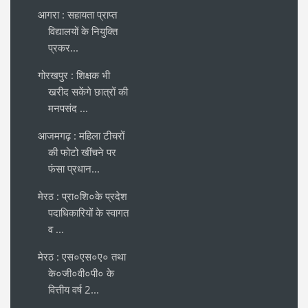
आगरा : सहायता प्राप्त
विद्यालयों के नियुक्ति
प्रकर...
गोरखपुर : शिक्षक भी
खरीद सकेंगे छात्रों की
मनपसंद ...
आजमगढ़ : महिला टीचरों
की फोटो खींचने पर
फंसा प्रधान...
मेरठ : प्रा०शि०के प्रदेश
पदाधिकारियों के स्वागत
व ...
मेरठ : एस०एस०ए० तथा
के०जी०वी०पी० के
वित्तीय वर्ष 2...