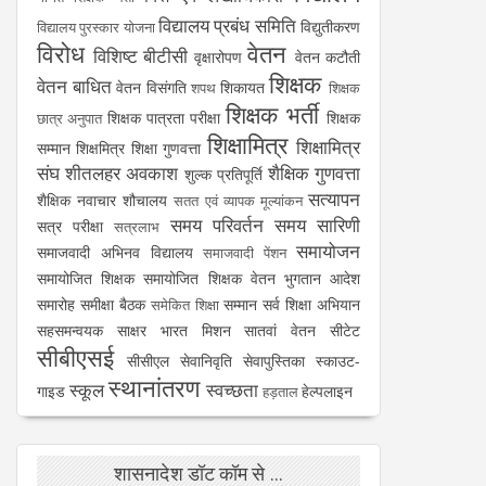
विद्यालय प्रबंध समिति
विद्युतीकरण
विद्यालय पुरस्कार योजना
विरोध
वेतन
विशिष्ट बीटीसी
वृक्षारोपण
वेतन कटौती
शिक्षक
वेतन बाधित
वेतन विसंगति
शिकायत
शपथ
शिक्षक
शिक्षक भर्ती
शिक्षक पात्रता परीक्षा
शिक्षक
छात्र अनुपात
शिक्षामित्र
शिक्षामित्र
सम्मान
शिक्षमित्र
शिक्षा गुणवत्ता
संघ
शीतलहर अवकाश
शैक्षिक गुणवत्ता
शुल्क प्रतिपूर्ति
सत्यापन
शैक्षिक नवाचार
शौचालय
सतत एवं व्यापक मूल्यांकन
समय परिवर्तन
समय सारिणी
सत्र परीक्षा
सत्रलाभ
समायोजन
समाजवादी अभिनव विद्यालय
समाजवादी पेंशन
समायोजित शिक्षक
समायोजित शिक्षक वेतन भुगतान आदेश
समारोह
समीक्षा बैठक
सम्मान
सर्व शिक्षा अभियान
समेकित शिक्षा
सहसमन्वयक
साक्षर भारत मिशन
सातवां वेतन
सीटेट
सीबीएसई
सीसीएल
सेवानिवृति
सेवापुस्तिका
स्काउट-
स्थानांतरण
स्कूल
स्वच्छता
गाइड
हेल्पलाइन
हड़ताल
शासनादेश डॉट कॉम से ...