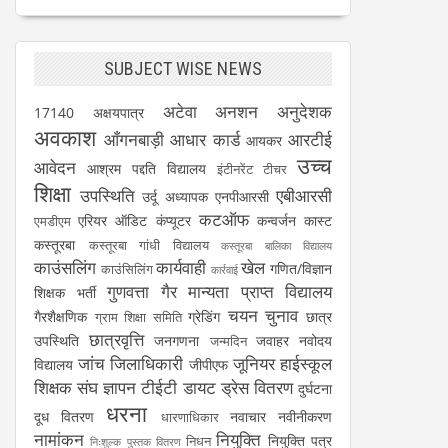
SUBJECT WISE NEWS
अटेवा
अनशन
अनुदेशक
17140
अक्षयपात्र
अवकाश
आँगनबाड़ी
आधार कार्ड
आरटीई
आयकर
उच्च
आवेदन
आश्रम पद्दति विद्यालय
इंटीनरेंट टीचर
शिक्षा
उपस्थिति
एबीआरसी
उर्दू अध्यापक
एनपीआरसी
कटऑफ
एरियर
ऑडिट
कंप्यूटर
कन्वर्जन कास्ट
एमडीएम
कस्तूरबा
कस्तूरबा गांधी विद्यालय
कस्तूरबा बालिका विद्यालय
काउंसलिंग
कार्यवाही
खेल
गणित/विज्ञान
काउंसिलिंग
कार्रवाई
गुणवत्ता
गैर मान्यता प्राप्त विद्यालय
शिक्षक भर्ती
चयन
चुनाव
गैरशैक्षणिक
ग्रेडिंग
छात्र
ग्राम शिक्षा समिति
छात्रवृत्ति
उपस्थिति
जनगणना
जवाहर नवोदय
जन्मदिन
जांच
जिलाधिकारी
जूनियर हाईस्कूल
विद्यालय
जीपीएफ
शिक्षक संघ
ज्ञापन
टीईटी
डायट
ड्रेस वितरण
दुर्घटना
धरना
दूध वितरण
नवाचार
नवीनीकरण
धारणाधिकार
नामांकन
नियुक्ति
नियुक्ति पत्र
निधन
निःशुल्क पुस्तक वितरण