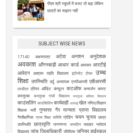
पीएम श्री स्कूलों में बजट तो बढ़ा लेकिन
छात्रों का रूझान नहीं
SUBJECT WISE NEWS
अटेवा
अनशन
अनुदेशक
17140
अक्षयपात्र
अवकाश
आँगनबाड़ी
आधार कार्ड
आरटीई
आयकर
उच्च
आवेदन
आश्रम पद्दति विद्यालय
इंटीनरेंट टीचर
शिक्षा
उपस्थिति
एबीआरसी
उर्दू अध्यापक
एनपीआरसी
कटऑफ
एरियर
ऑडिट
कंप्यूटर
कन्वर्जन कास्ट
एमडीएम
कस्तूरबा
कस्तूरबा गांधी विद्यालय
कस्तूरबा बालिका विद्यालय
काउंसलिंग
कार्यवाही
खेल
गणित/विज्ञान
काउंसिलिंग
कार्रवाई
गुणवत्ता
गैर मान्यता प्राप्त विद्यालय
शिक्षक भर्ती
चयन
चुनाव
गैरशैक्षणिक
ग्रेडिंग
छात्र
ग्राम शिक्षा समिति
छात्रवृत्ति
उपस्थिति
जनगणना
जवाहर नवोदय
जन्मदिन
जांच
जिलाधिकारी
जूनियर हाईस्कूल
विद्यालय
जीपीएफ