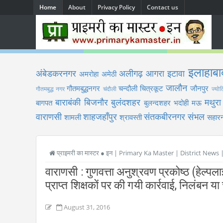
Home
About
Privacy Policy
Contact us
इलाहाबा
अंबेडकरनगर
अलीगढ़
आगरा
इटावा
अमरोहा
अमेठी
जालौन
गौतमबुद्धनगर
चन्दौली
चित्रकूट
जौनपुर
गौतमबुद्ध नगर
चंदौली
ज्योत
बाराबंकी
बिजनौर
बुलंदशहर
मथुरा
बागपत
बुलन्दशहर
भदोही
मऊ
वाराणसी
शाहजहाँपुर
संतकबीरनगर
संभल
शामली
श्रावस्ती
सहारन
प्राइमरी का मास्टर ● इन | Primary Ka Master | District News
वाराणसी : गुणवत्ता अनुश्रवण प्रकोष्ठ (हेल्पल
प्राप्त शिक्षकों पर की गयी कार्रवाई, निलंबन या च
August 31, 2016