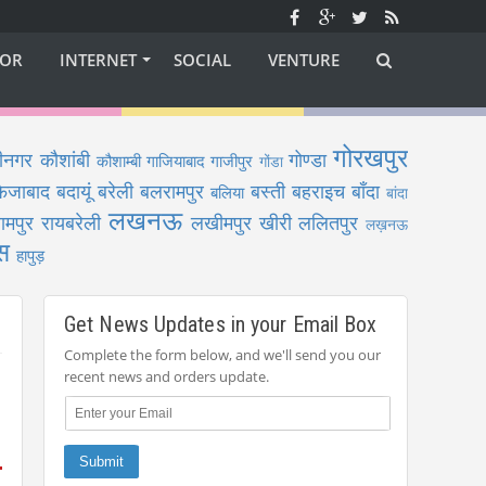
OR
INTERNET
SOCIAL
VENTURE
गोरखपुर
ीनगर
कौशांबी
गोण्डा
कौशाम्बी
गाजियाबाद
गाजीपुर
गोंडा
फैजाबाद
बदायूं
बरेली
बलरामपुर
बस्ती
बहराइच
बाँदा
बलिया
बांदा
लखनऊ
ामपुर
रायबरेली
लखीमपुर खीरी
ललितपुर
लख़नऊ
स
हापुड़
Get News Updates in your Email Box
Complete the form below, and we'll send you our
recent news and orders update.