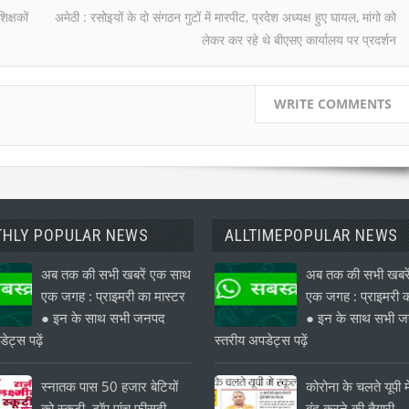
िक्षकों
अमेठी : रसोइयों के दो संगठन गुटों में मारपीट, प्रदेश अध्यक्ष हुए घायल, मांगो को
लेकर कर रहे थे बीएसए कार्यालय पर प्रदर्शन
WRITE COMMENTS
HLY POPULAR NEWS
ALLTIMEPOPULAR NEWS
अब तक की सभी खबरें एक साथ
अब तक की सभी खबरे
एक जगह : प्राइमरी का मास्टर
एक जगह : प्राइमरी क
● इन के साथ सभी जनपद
● इन के साथ सभी 
ेट्स पढ़ें
स्तरीय अपडेट्स पढ़ें
स्नातक पास 50 हजार बेटियों
कोरोना के चलते यूपी मे
को स्कूटी, टॉप पांच फीसदी
बंद करने की तैयारी