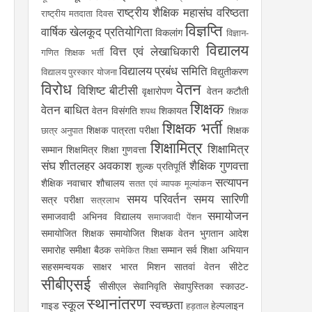
राष्ट्रीय शैक्षिक महासंघ
वरिष्ठता
राष्ट्रीय मतदाता दिवस
विज्ञप्ति
वार्षिक खेलकूद प्रतियोगिता
विकलांग
विज्ञान-
विद्यालय
वित्त एवं लेखाधिकारी
गणित शिक्षक भर्ती
विद्यालय प्रबंध समिति
विद्युतीकरण
विद्यालय पुरस्कार योजना
विरोध
वेतन
विशिष्ट बीटीसी
वृक्षारोपण
वेतन कटौती
शिक्षक
वेतन बाधित
वेतन विसंगति
शिकायत
शपथ
शिक्षक
शिक्षक भर्ती
शिक्षक पात्रता परीक्षा
शिक्षक
छात्र अनुपात
शिक्षामित्र
शिक्षामित्र
सम्मान
शिक्षमित्र
शिक्षा गुणवत्ता
संघ
शीतलहर अवकाश
शैक्षिक गुणवत्ता
शुल्क प्रतिपूर्ति
सत्यापन
शैक्षिक नवाचार
शौचालय
सतत एवं व्यापक मूल्यांकन
समय परिवर्तन
समय सारिणी
सत्र परीक्षा
सत्रलाभ
समायोजन
समाजवादी अभिनव विद्यालय
समाजवादी पेंशन
समायोजित शिक्षक
समायोजित शिक्षक वेतन भुगतान आदेश
समारोह
समीक्षा बैठक
सम्मान
सर्व शिक्षा अभियान
समेकित शिक्षा
सहसमन्वयक
साक्षर भारत मिशन
सातवां वेतन
सीटेट
सीबीएसई
सीसीएल
सेवानिवृति
सेवापुस्तिका
स्काउट-
स्थानांतरण
स्कूल
स्वच्छता
गाइड
हेल्पलाइन
हड़ताल