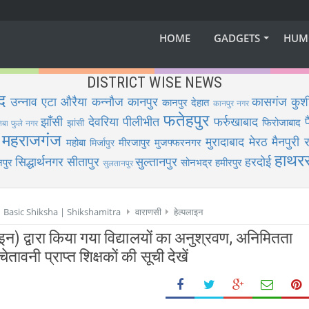
HOME
GADGETS
HUM
DISTRICT WISE NEWS
द
उन्नाव
एटा
औरैया
कन्नौज
कानपुर
कासगंज
कुश
कानपुर देहात
कानपुर नगर
फतेहपुर
झाँसी
देवरिया
पीलीभीत
फर्रुखाबाद
फिरोजाबाद
झांसी
िबा फुले नगर
महराजगंज
मुरादाबाद
मेरठ
मैनपुरी
र
महोबा
मीरजापुर
मुजफ्फरनगर
मिर्जापुर
हाथर
सिद्धार्थनगर
सीतापुर
सुल्तानपुर
हरदोई
पुर
सोनभद्र
हमीरपुर
सुलतानपुर
 | Basic Shiksha | Shikshamitra
वाराणसी
हेल्पलाइन
ाइन) द्वारा किया गया विद्यालयों का अनुश्रवण, अनिमितता
ेतावनी प्राप्त शिक्षकों की सूची देखें