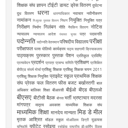
शिक्षक संघ
ज्ञापन
टीईटी
डायट
ड्रेस वितरण
दुर्घटना
धरना
दूध वितरण
नवाचार
नवीनीकरण
धारणाधिकार
नामांकन
नियुक्ति
नियुक्ति पत्र
निधन
निःशुल्क पुस्तक वितरण
निरीक्षण
निलंबन
नोटिस
निर्माण
नीति
नैपकिन वितरण
न्यायालय
पत्र
पदावनति
न्यायालय आदेश
पंचायत चुनाव
पदोन्नति
परीक्षा
परिषदीय विद्यालय
पदोन्नति वेतनमान
परीक्षाफल
पल्स पोलियो कार्यक्रम
पाठ्य सहगामी क्रियाकलाप
पाठ्यक्रम
पुरस्कार
पुस्तक
पेंशन
प्रतिकूल प्रविष्टि
प्रदर्शन
प्रशिक्षण
प्रत्यावेदन
प्रपत्र
प्रबन्ध समिति
प्रशिक्षित
प्रशिक्षु शिक्षक
प्रशिक्षु शिक्षक चयन 2011
बीपीएड संघर्ष मोर्चा
प्राइवेट स्कूल
प्राथमिक शिक्षक
प्रशिक्षु शिक्षक नियुक्ति
संघ
प्रेरक
फल वितरण
फीस
बजट
बर्खास्तगी
बाल
बीईओ
बीएड
बीएलओ
अधिकार
बालिका शिक्षा
बीआरसी
बीएसए
बीटीसी
बैठक
भर्ती
भ्रष्टाचार
मदरसा
बोनस
मांगपत्र
मातृत्व अवकाश
माध्यमिक शिक्षक संघ
माध्यमिक शिक्षा
मिड डे मील
मानदेय
मान्यता
मृतक आश्रित
मॉडल स्कूल
यूडायस
मोअल्लिम डिग्री
यूपीटेट
रसोइया
यूनिफॉर्म
रसोईया
राष्ट्रीय डी-वार्मिंग दिवस